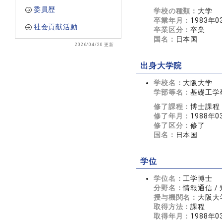
委員歴
学校の種類：
大学
卒業年月：
1983年0
社会貢献活動
卒業区分：
卒業
国名：
日本国
2026/04/20 更新
出身大学院
学校名：
大阪大学
学部等名：
基礎工学
修了課程：
博士課程
修了年月：
1988年0
修了区分：
修了
国名：
日本国
学位
学位名：
工学博士
分野名：
情報通信 /
授与機関名：
大阪大
取得方法：
課程
取得年月：
1988年0