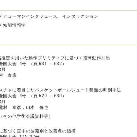
 / ヒューマンインタフェース、インタラクション
/ 知能情報学
格推定を用いた動作プリミティブに基づく投球動作抽出
大会 4号 （頁 631 ～ 632）
3月
村 泰彦
スチャに着目したバスケットボールシュート種類の判別手法
大会 4号 （頁 629 ～ 630）
3月
北村 泰彦，山本 倫也
（その他学術会議資料等）
に基づく空手の技識別と改善点の指摘
国大会 1ZN-02号