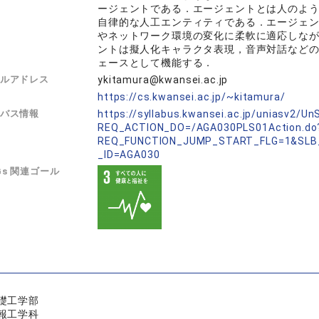
ージェントである．エージェントとは人のよ
自律的な人工エンティティである．エージェ
やネットワーク環境の変化に柔軟に適応しな
ントは擬人化キャラクタ表現，音声対話など
ェースとして機能する．
ルアドレス
ykitamura@kwansei.ac.jp
L
https://cs.kwansei.ac.jp/~kitamura/
バス情報
https://syllabus.kwansei.ac.jp/uniasv2/U
REQ_ACTION_DO=/AGA030PLS01Action.do
REQ_FUNCTION_JUMP_START_FLG=1&SLB
_ID=AGA030
Gs 関連ゴール
礎工学部
報工学科