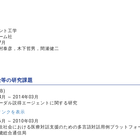
ント工学
ーム社
7月
村泰彦，木下哲男，間瀬健二
金等の研究課題
B)
4月 ～ 2014年03月
ーダル説得エージェントに関する研究
リンクを表示
6月 ～ 2010年03月
生社会における医療対話支援のための多言語対話用例プラットフォー
畿総合通信局