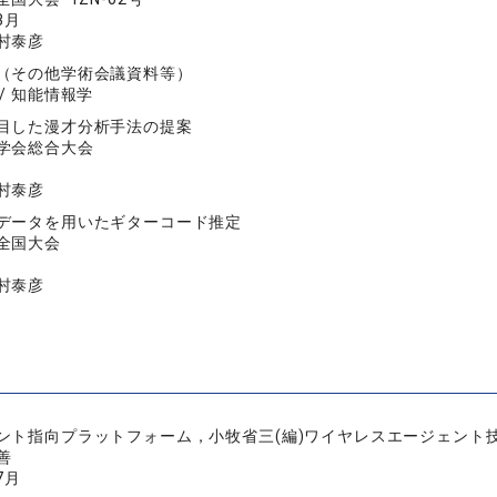
3月
村泰彦
（その他学術会議資料等）
/ 知能情報学
目した漫才分析手法の提案
学会総合大会
村泰彦
データを用いたギターコード推定
全国大会
村泰彦
ント指向プラットフォーム，小牧省三(編)ワイヤレスエージェント技術，
善
7月