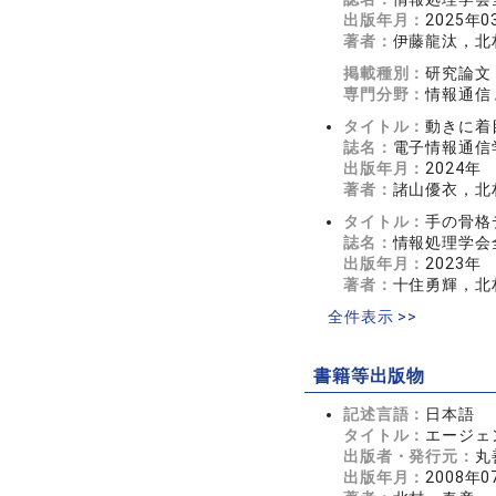
出版年月：
2025年0
著者：
伊藤龍汰，北
掲載種別：
研究論文
専門分野：
情報通信 
タイトル：
動きに着
誌名：
電子情報通信
出版年月：
2024年
著者：
諸山優衣，北
タイトル：
手の骨格
誌名：
情報処理学会
出版年月：
2023年
著者：
十住勇輝，北
全件表示 >>
書籍等出版物
記述言語：
日本語
タイトル：
エージェ
出版者・発行元：
丸
出版年月：
2008年0