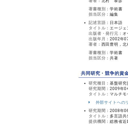
著者：
北村 泰彦
著書種別：
学術書
担当区分：
編集
記述言語：
日本語
タイトル：
エージェ
出版者・発行元：
オ
出版年月：
2002年0
著者：
西田豊明，北
著書種別：
学術書
担当区分：
共著
共同研究・競争的資
研究種目：
基盤研究(
研究期間：
2009年0
タイトル：
マルチモ
外部サイトへの
研究期間：
2008年0
タイトル：
多言語共
提供機関：
総務省近