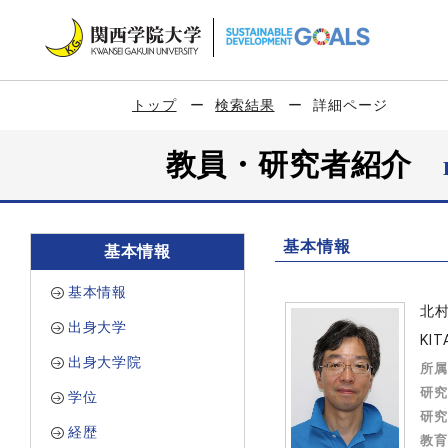
トップ
検索結果
詳細ページ
教員・研究者紹介
基本情報
基本情報
基本情報
北
出身大学
KIT
出身大学院
所属
研究
学位
研究
経歴
教育