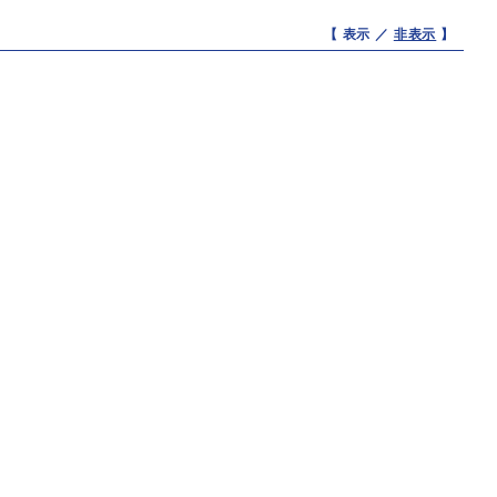
【 表示 ／
非表示
】