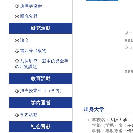
所属学協会
研究分野
研究活動
メー
論文
UR
シラ
書籍等出版物
共同研究・競争的資金等
の研究課題
SD
教育活動
担当授業科目（学内）
学内運営
出身大学
学内活動
学校名：
大阪大学
学部（学系）名：
基
社会貢献
学科・専攻等名：
情