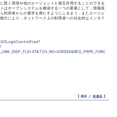
うに賢く環境や他のエージェントと相互作用することのできる
ントはオープンシステムを構成する一つの要素として，情報源
がら利用者からの要求を満たすようにふるまう．またエージェ
の能力により，ネットワーク上の利用者への社会的なインタフ
nSSOLoginControlFree?
?
_LINK_DISP_FLG=47&TCH_NO=030006&REQ_PRFR_FUNC
【 表示 ／
非表示
】