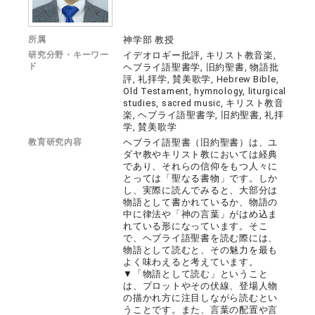
所属
神学部 教授
研究分野・キーワー
イデオロギー批評, キリスト教音楽,
ド
ヘブライ語聖書学, 旧約聖書, 物語批
評, 礼拝学, 賛美歌学, Hebrew Bible,
Old Testament, hymnology, liturgical
studies, sacred music, キリスト教音
楽, ヘブライ語聖書学, 旧約聖書, 礼拝
学, 賛美歌学
教育研究内容
ヘブライ語聖書（旧約聖書）は、ユ
ダヤ教やキリスト教においては経典
であり、それらの信仰をもつ人々に
とっては「聖なる書物」です。しか
し、実際に読んでみると、大部分は
物語として書かれているか、物語の
中に律法や「神の言葉」がはめ込ま
れている形になっています。そこ
で、ヘブライ語聖書を読む際には、
物語として読むと、その魅力を最も
よく味わえると考えています。
▼「物語として読む」ということ
は、プロットやその伏線、登場人物
の描かれ方に注目しながら読むとい
うことです。また、言葉の配置や言