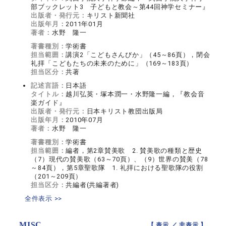
部ブックレット3 子どもと教会～第44回神学セミナー』
出版者・発行元：
キリスト新聞社
出版年月：
2011年01月
著者：
水野 隆一
著書種別：
学術書
担当範囲：
講演2「こどもさんびか」（45～86頁），閉会
礼拝「こどもたちの未来のために」（169～183頁）
担当区分：
共著
記述言語：
日本語
タイトル：
越川弘英・塚本潤一・水野隆一編，『教会音
楽ガイド』
出版者・発行元：
日本キリスト教団出版局
出版年月：
2010年07月
著者：
水野 隆一
著書種別：
学術書
担当範囲：
編者，第2章賛美歌 2. 賛美歌の種類と歴史
（7）現代の賛美歌（63～70頁）、（9）世界の賛美（78
～84頁），第5章聖歌隊 1. 礼拝における聖歌隊の役割
（201～209頁）
担当区分：
共編者(共編著者)
全件表示 >>
MISC
【 表示 ／
非表示
】