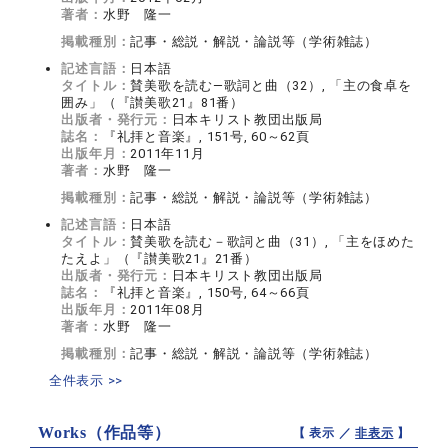
著者：
水野 隆一
掲載種別：
記事・総説・解説・論説等（学術雑誌）
記述言語：
日本語
タイトル：
賛美歌を読む―歌詞と曲（32）, 「主の食卓を
囲み」（『讃美歌21』81番）
出版者・発行元：
日本キリスト教団出版局
誌名：
『礼拝と音楽』, 151号, 60～62頁
出版年月：
2011年11月
著者：
水野 隆一
掲載種別：
記事・総説・解説・論説等（学術雑誌）
記述言語：
日本語
タイトル：
賛美歌を読む－歌詞と曲（31）, 「主をほめた
たえよ」（『讃美歌21』21番）
出版者・発行元：
日本キリスト教団出版局
誌名：
『礼拝と音楽』, 150号, 64～66頁
出版年月：
2011年08月
著者：
水野 隆一
掲載種別：
記事・総説・解説・論説等（学術雑誌）
全件表示 >>
Works（作品等）
【 表示 ／
非表示
】