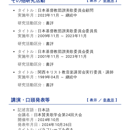
その他研究活動
【 表示 ／
非表示
】
タイトル：
日本基督教団讃美歌委員会顧問
実施年月：
2023年11月 ～ 継続中
研究活動区分：
書評
タイトル：
日本基督教団讃美歌委員会委員長
実施年月：
2009年11月 ～ 2023年11月
研究活動区分：
書評
タイトル：
日本基督教団讃美歌委員会委員
実施年月：
2001年11月 ～ 2023年11月
研究活動区分：
書評
タイトル：
関西キリスト教音楽講習会実行委員・講師
実施年月：
1989年04月 ～ 継続中
研究活動区分：
書評
講演・口頭発表等
【 表示 ／
非表示
】
記述言語：
日本語
会議名：
日本賛美歌学会第24回大会
開催年月：
2024年10月
発表年月日：
2024年10月26日
タイトル：
パラフレーズを作る