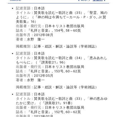
記述言語：
日本語
タイトル：
賛美歌を読む―歌詞と曲（35）, 「聖霊、鳩の
ように」（『神の時は今満ちて―カール・P・ダゥ, Jr.賛
美歌集』16）
出版者・発行元：
日本キリスト教団出版局
誌名：
『礼拝と音楽』, 154号, 58～60頁
出版年月：
2012年08月
著者：
水野 隆一
掲載種別：
記事・総説・解説・論説等（学術雑誌）
記述言語：
日本語
タイトル：
賛美歌を読む―歌詞と曲（34）, 「恵みあれし
もべらに」（『讃美歌21』96）
出版者・発行元：
日本キリスト教団出版局
誌名：
『礼拝と音楽』, 153号, 60～62頁
出版年月：
2012年05月
著者：
水野 隆一
掲載種別：
記事・総説・解説・論説等（学術雑誌）
記述言語：
日本語
タイトル：
賛美歌を読む―歌詞と曲（33）, 「神の恵みゆ
たかに受け」（『讃美歌21』91番）
出版者・発行元：
日本キリスト教団出版局
誌名：
『礼拝と音楽』, 152号, 60～62頁
出版年月：
2012年02月