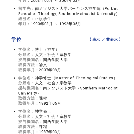
年月：
2003年06月 ～ 2004年03月
留学先：
南メソジスト大学パーキンス神学院（Perkins
School of Theology, Southern Methodist University）
経歴名：
正規学生
年月：
1990年08月 ～ 1992年05月
学位
【 表示 ／
非表示
】
学位名：
博士（神学）
分野名：
人文・社会 / 宗教学
授与機関名：
関西学院大学
取得方法：
論文
取得年月：
2007年08月
学位名：
神学修士（Master of Theological Studies）
分野名：
人文・社会 / 宗教学
授与機関名：
南メソジスト大学（Southern Methodist
University）
取得方法：
課程
取得年月：
1992年05月
学位名：
神学修士
分野名：
人文・社会 / 宗教学
授与機関名：
関西学院大学
取得方法：
課程
取得年月：
1987年03月