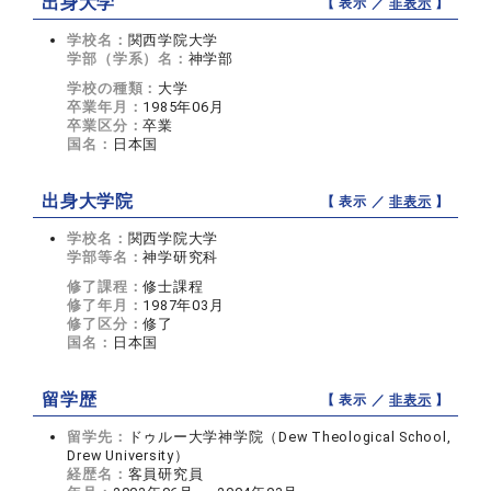
出身大学
【 表示 ／
非表示
】
学校名：
関西学院大学
学部（学系）名：
神学部
学校の種類：
大学
卒業年月：
1985年06月
卒業区分：
卒業
国名：
日本国
出身大学院
【 表示 ／
非表示
】
学校名：
関西学院大学
学部等名：
神学研究科
修了課程：
修士課程
修了年月：
1987年03月
修了区分：
修了
国名：
日本国
留学歴
【 表示 ／
非表示
】
留学先：
ドゥルー大学神学院（Dew Theological School,
Drew University）
経歴名：
客員研究員