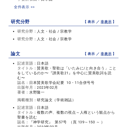
全件表示 >>
研究分野
【 表示 ／
非表示
】
研究分野：
人文・社会 / 宗教学
研究分野：
人文・社会 / 宗教学
論文
【 表示 ／
非表示
】
記述言語：
日本語
タイトル：
賛美歌・聖歌は「いたみに/と向き合う」こと
をしているのか〜『讃美歌21』を中心に賛美歌詞を読
む〜
誌名：
日本賛美歌学会紀要 10・11合併号号
出版年月：
2023年02月
著者：
水野隆一
掲載種別：
研究論文（学術雑誌）
記述言語：
日本語
タイトル：
複数の声、複数の視点～人権という観点から
聖書を読む
誌名：
『神学研究』 第57号 （頁 139～150 ～ ）
出版年月：
2010年03月