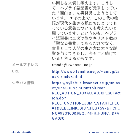
い回しを大切に考えます。こうし
て、ヘブライ語聖書が元来もってい
た「面白さ」を再発見しようとして
います。 ▼その上で、この古代の物
語が現代を生きる私たちにとっても
っている意義についても考えたいと
願っています。というのも、ヘブラ
イ語聖書はユダヤ教やキリスト教の
「聖なる書物」であるだけでなく、
古典として人間の生き方に大きな影
響を与えてきたし、今も与え続けて
いると考えるからです。
メールアドレス
rmsdg@kwansei.ac.jp
URL
http://www5.famille.ne.jp/~amdg/ta
nakh/index.html
シラバス情報
https://syllabus.kwansei.ac.jp/unias
v2/UnSSOLoginControlFree?
REQ_ACTION_DO=/AGA030PLS01Act
ion.do?
REQ_FUNCTION_JUMP_START_FLG
=1&SLB_LINK_DISP_FLG=697&TCH_
NO=930160&REQ_PRFR_FUNC_ID=A
GA030