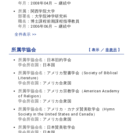
年月：
2008年04月 ～ 継続中
所属：
関西学院大学
部署名：
大学院神学研究科
職名：
博士課程前期課程指導教員
年月：
2006年06月 ～ 継続中
全件表示 >>
所属学協会
【 表示 ／
非表示
】
所属学協会名：
日本旧約学会
学会所在国：
日本国
所属学協会名：
アメリカ聖書学会（Society of Biblical
Literature）
学会所在国：
アメリカ合衆国
所属学協会名：
アメリカ宗教学会（American Academy
of Religion）
学会所在国：
アメリカ合衆国
所属学協会名：
アメリカ・カナダ賛美歌学会（Hymn
Society in the United States and Canada）
学会所在国：
アメリカ合衆国
所属学協会名：
日本賛美歌学会
学会所在国：
日本国