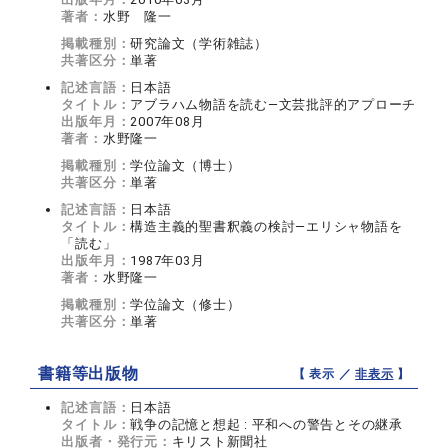
著者：
水野 隆一
掲載種別：
研究論文（学術雑誌）
共著区分：
単著
記述言語：
日本語
タイトル：
アブラハム物語を読む—文芸批評的アプローチ
出版年月：
2007年08月
著者：
水野隆一
掲載種別：
学位論文（博士）
共著区分：
単著
記述言語：
日本語
タイトル：
構造主義的聖書釈義の検討—エリシャ物語を
「読む」
出版年月：
1987年03月
著者：
水野隆一
掲載種別：
学位論文（修士）
共著区分：
単著
書籍等出版物
【 表示 ／
非表示
】
記述言語：
日本語
タイトル：
戦争の記憶と想起 : 平和への警告とその継承
出版者・発行元：
キリスト新聞社