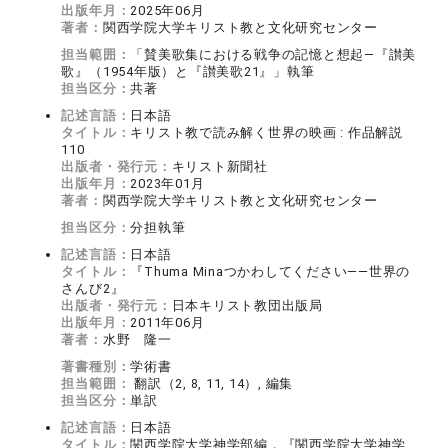
出版年月：
2025年06月
著者：
関西学院大学キリスト教と文化研究センター
担当範囲：
「賛美歌集における戦争の記憶と想起―『讃美
歌』（1954年版）と『讃美歌21』」執筆
担当区分：
共著
記述言語：
日本語
タイトル：
キリスト教で読み解く世界の映画 : 作品解説
110
出版者・発行元：
キリスト新聞社
出版年月：
2023年01月
著者：
関西学院大学キリスト教と文化研究センター
担当区分：
分担執筆
記述言語：
日本語
タイトル：
『Thuma Minaつかわしてください――世界の
さんび2』
出版者・発行元：
日本キリスト教団出版局
出版年月：
2011年06月
著者：
水野 隆一
著書種別：
学術書
担当範囲：
翻訳（2, 8, 11, 14）, 編集
担当区分：
単訳
記述言語：
日本語
タイトル：
関西学院大学神学部編，『関西学院大学神学