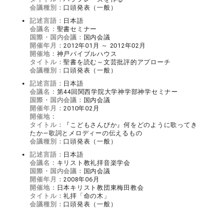
会議種別：
口頭発表（一般）
記述言語：
日本語
会議名：
聖書セミナー
国際・国内会議：
国内会議
開催年月：
2012年01月 ～ 2012年02月
開催地：
神戸バイブルハウス
タイトル：
聖書を読む～文芸批評的アプローチ
会議種別：
口頭発表（一般）
記述言語：
日本語
会議名：
第44回関西学院大学神学部神学セミナー
国際・国内会議：
国内会議
開催年月：
2010年02月
開催地：
タイトル：
『こどもさんびか』何をどのように歌ってき
たか―歌詞とメロディーの伝えるもの
会議種別：
口頭発表（一般）
記述言語：
日本語
会議名：
キリスト教礼拝音楽学会
国際・国内会議：
国内会議
開催年月：
2008年06月
開催地：
日本キリスト教団東梅田教会
タイトル：
礼拝「命の木」
会議種別：
口頭発表（一般）