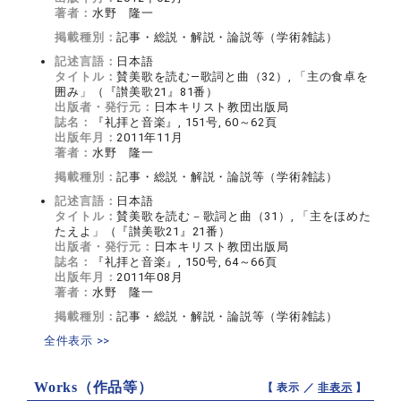
著者：
水野 隆一
掲載種別：
記事・総説・解説・論説等（学術雑誌）
記述言語：
日本語
タイトル：
賛美歌を読む―歌詞と曲（32）, 「主の食卓を
囲み」（『讃美歌21』81番）
出版者・発行元：
日本キリスト教団出版局
誌名：
『礼拝と音楽』, 151号, 60～62頁
出版年月：
2011年11月
著者：
水野 隆一
掲載種別：
記事・総説・解説・論説等（学術雑誌）
記述言語：
日本語
タイトル：
賛美歌を読む－歌詞と曲（31）, 「主をほめた
たえよ」（『讃美歌21』21番）
出版者・発行元：
日本キリスト教団出版局
誌名：
『礼拝と音楽』, 150号, 64～66頁
出版年月：
2011年08月
著者：
水野 隆一
掲載種別：
記事・総説・解説・論説等（学術雑誌）
全件表示 >>
Works（作品等）
【 表示 ／
非表示
】