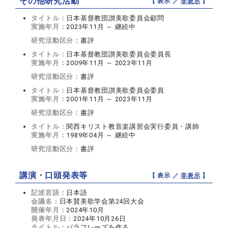
その他研究活動
【 表示 ／
非表示
】
タイトル：
日本基督教団讃美歌委員会顧問
実施年月：
2023年11月 ～ 継続中
研究活動区分：
書評
タイトル：
日本基督教団讃美歌委員会委員長
実施年月：
2009年11月 ～ 2023年11月
研究活動区分：
書評
タイトル：
日本基督教団讃美歌委員会委員
実施年月：
2001年11月 ～ 2023年11月
研究活動区分：
書評
タイトル：
関西キリスト教音楽講習会実行委員・講師
実施年月：
1989年04月 ～ 継続中
研究活動区分：
書評
講演・口頭発表等
【 表示 ／
非表示
】
記述言語：
日本語
会議名：
日本賛美歌学会第24回大会
開催年月：
2024年10月
発表年月日：
2024年10月26日
タイトル：
パラフレーズを作る