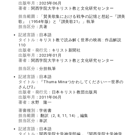
出版年月：
2025年06月
著者：
関西学院大学キリスト教と文化研究センター
担当範囲：
「賛美歌集における戦争の記憶と想起―『讃美
歌』（1954年版）と『讃美歌21』」執筆
担当区分：
共著
記述言語：
日本語
タイトル：
キリスト教で読み解く世界の映画 : 作品解説
110
出版者・発行元：
キリスト新聞社
出版年月：
2023年01月
著者：
関西学院大学キリスト教と文化研究センター
担当区分：
分担執筆
記述言語：
日本語
タイトル：
『Thuma Minaつかわしてください――世界の
さんび2』
出版者・発行元：
日本キリスト教団出版局
出版年月：
2011年06月
著者：
水野 隆一
著書種別：
学術書
担当範囲：
翻訳（2, 8, 11, 14）, 編集
担当区分：
単訳
記述言語：
日本語
タイトル：
関西学院大学神学部編，『関西学院大学神学