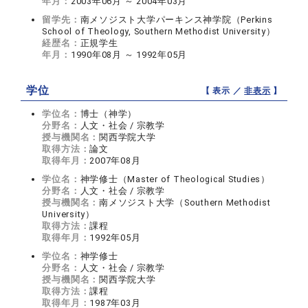
年月：
2003年06月 ～ 2004年03月
留学先：
南メソジスト大学パーキンス神学院（Perkins
School of Theology, Southern Methodist University）
経歴名：
正規学生
年月：
1990年08月 ～ 1992年05月
学位
【 表示 ／
非表示
】
学位名：
博士（神学）
分野名：
人文・社会 / 宗教学
授与機関名：
関西学院大学
取得方法：
論文
取得年月：
2007年08月
学位名：
神学修士（Master of Theological Studies）
分野名：
人文・社会 / 宗教学
授与機関名：
南メソジスト大学（Southern Methodist
University）
取得方法：
課程
取得年月：
1992年05月
学位名：
神学修士
分野名：
人文・社会 / 宗教学
授与機関名：
関西学院大学
取得方法：
課程
取得年月：
1987年03月