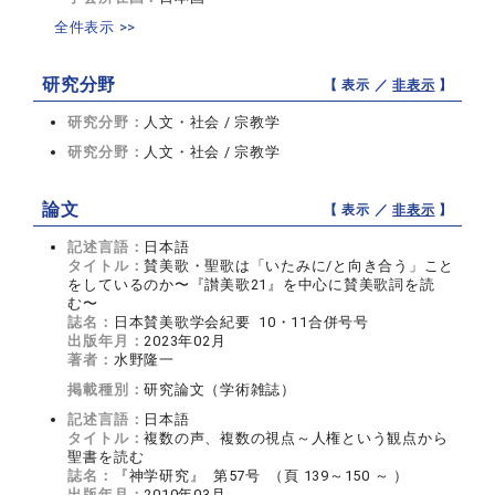
全件表示 >>
研究分野
【 表示 ／
非表示
】
研究分野：
人文・社会 / 宗教学
研究分野：
人文・社会 / 宗教学
論文
【 表示 ／
非表示
】
記述言語：
日本語
タイトル：
賛美歌・聖歌は「いたみに/と向き合う」こと
をしているのか〜『讃美歌21』を中心に賛美歌詞を読
む〜
誌名：
日本賛美歌学会紀要 10・11合併号号
出版年月：
2023年02月
著者：
水野隆一
掲載種別：
研究論文（学術雑誌）
記述言語：
日本語
タイトル：
複数の声、複数の視点～人権という観点から
聖書を読む
誌名：
『神学研究』 第57号 （頁 139～150 ～ ）
出版年月：
2010年03月