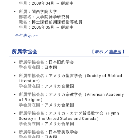
年月：
2008年04月 ～ 継続中
所属：
関西学院大学
部署名：
大学院神学研究科
職名：
博士課程前期課程指導教員
年月：
2006年06月 ～ 継続中
全件表示 >>
所属学協会
【 表示 ／
非表示
】
所属学協会名：
日本旧約学会
学会所在国：
日本国
所属学協会名：
アメリカ聖書学会（Society of Biblical
Literature）
学会所在国：
アメリカ合衆国
所属学協会名：
アメリカ宗教学会（American Academy
of Religion）
学会所在国：
アメリカ合衆国
所属学協会名：
アメリカ・カナダ賛美歌学会（Hymn
Society in the United States and Canada）
学会所在国：
アメリカ合衆国
所属学協会名：
日本賛美歌学会
学会所在国：
日本国