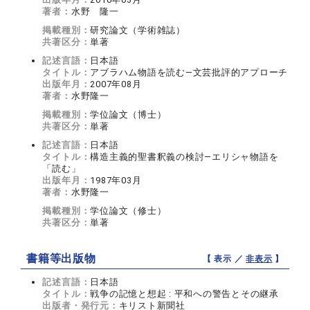
著者：
水野 隆一
掲載種別：
研究論文（学術雑誌）
共著区分：
単著
記述言語：
日本語
タイトル：
アブラハム物語を読む—文芸批評的アプローチ
出版年月：
2007年08月
著者：
水野隆一
掲載種別：
学位論文（博士）
共著区分：
単著
記述言語：
日本語
タイトル：
構造主義的聖書釈義の検討—エリシャ物語を
「読む」
出版年月：
1987年03月
著者：
水野隆一
掲載種別：
学位論文（修士）
共著区分：
単著
書籍等出版物
【 表示 ／
非表示
】
記述言語：
日本語
タイトル：
戦争の記憶と想起 : 平和への警告とその継承
出版者・発行元：
キリスト新聞社