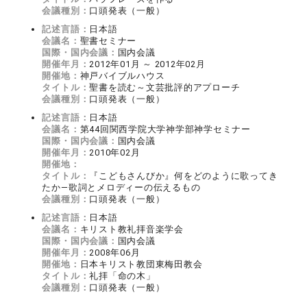
会議種別：
口頭発表（一般）
記述言語：
日本語
会議名：
聖書セミナー
国際・国内会議：
国内会議
開催年月：
2012年01月 ～ 2012年02月
開催地：
神戸バイブルハウス
タイトル：
聖書を読む～文芸批評的アプローチ
会議種別：
口頭発表（一般）
記述言語：
日本語
会議名：
第44回関西学院大学神学部神学セミナー
国際・国内会議：
国内会議
開催年月：
2010年02月
開催地：
タイトル：
『こどもさんびか』何をどのように歌ってき
たか―歌詞とメロディーの伝えるもの
会議種別：
口頭発表（一般）
記述言語：
日本語
会議名：
キリスト教礼拝音楽学会
国際・国内会議：
国内会議
開催年月：
2008年06月
開催地：
日本キリスト教団東梅田教会
タイトル：
礼拝「命の木」
会議種別：
口頭発表（一般）