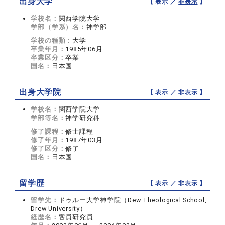
出身大学
【 表示 ／
非表示
】
学校名：
関西学院大学
学部（学系）名：
神学部
学校の種類：
大学
卒業年月：
1985年06月
卒業区分：
卒業
国名：
日本国
出身大学院
【 表示 ／
非表示
】
学校名：
関西学院大学
学部等名：
神学研究科
修了課程：
修士課程
修了年月：
1987年03月
修了区分：
修了
国名：
日本国
留学歴
【 表示 ／
非表示
】
留学先：
ドゥルー大学神学院（Dew Theological School,
Drew University）
経歴名：
客員研究員