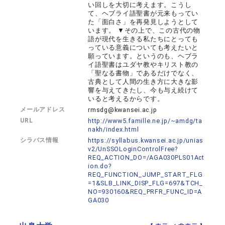
い回しを大切に考えます。こうし
て、ヘブライ語聖書が元来もってい
た「面白さ」を再発見しようとして
います。 ▼その上で、この古代の物
語が現代を生きる私たちにとっても
っている意義についても考えたいと
願っています。というのも、ヘブラ
イ語聖書はユダヤ教やキリスト教の
「聖なる書物」であるだけでなく、
古典として人間の生き方に大きな影
響を与えてきたし、今も与え続けて
いると考えるからです。
メールアドレス
rmsdg@kwansei.ac.jp
URL
http://www5.famille.ne.jp/~amdg/ta
nakh/index.html
シラバス情報
https://syllabus.kwansei.ac.jp/unias
v2/UnSSOLoginControlFree?
REQ_ACTION_DO=/AGA030PLS01Act
ion.do?
REQ_FUNCTION_JUMP_START_FLG
=1&SLB_LINK_DISP_FLG=697&TCH_
NO=930160&REQ_PRFR_FUNC_ID=A
GA030