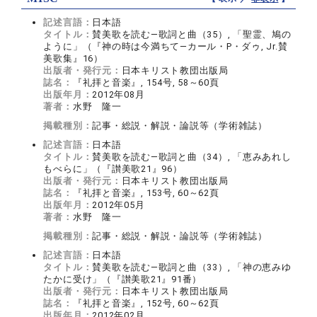
記述言語：
日本語
タイトル：
賛美歌を読む―歌詞と曲（35）, 「聖霊、鳩の
ように」（『神の時は今満ちて―カール・P・ダゥ, Jr.賛
美歌集』16）
出版者・発行元：
日本キリスト教団出版局
誌名：
『礼拝と音楽』, 154号, 58～60頁
出版年月：
2012年08月
著者：
水野 隆一
掲載種別：
記事・総説・解説・論説等（学術雑誌）
記述言語：
日本語
タイトル：
賛美歌を読む―歌詞と曲（34）, 「恵みあれし
もべらに」（『讃美歌21』96）
出版者・発行元：
日本キリスト教団出版局
誌名：
『礼拝と音楽』, 153号, 60～62頁
出版年月：
2012年05月
著者：
水野 隆一
掲載種別：
記事・総説・解説・論説等（学術雑誌）
記述言語：
日本語
タイトル：
賛美歌を読む―歌詞と曲（33）, 「神の恵みゆ
たかに受け」（『讃美歌21』91番）
出版者・発行元：
日本キリスト教団出版局
誌名：
『礼拝と音楽』, 152号, 60～62頁
出版年月：
2012年02月