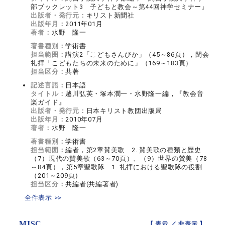
部ブックレット3 子どもと教会～第44回神学セミナー』
出版者・発行元：
キリスト新聞社
出版年月：
2011年01月
著者：
水野 隆一
著書種別：
学術書
担当範囲：
講演2「こどもさんびか」（45～86頁），閉会
礼拝「こどもたちの未来のために」（169～183頁）
担当区分：
共著
記述言語：
日本語
タイトル：
越川弘英・塚本潤一・水野隆一編，『教会音
楽ガイド』
出版者・発行元：
日本キリスト教団出版局
出版年月：
2010年07月
著者：
水野 隆一
著書種別：
学術書
担当範囲：
編者，第2章賛美歌 2. 賛美歌の種類と歴史
（7）現代の賛美歌（63～70頁）、（9）世界の賛美（78
～84頁），第5章聖歌隊 1. 礼拝における聖歌隊の役割
（201～209頁）
担当区分：
共編者(共編著者)
全件表示 >>
MISC
【 表示 ／
非表示
】