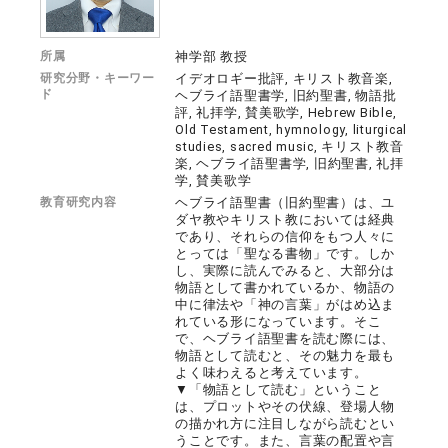
所属
神学部 教授
研究分野・キーワー
イデオロギー批評, キリスト教音楽,
ド
ヘブライ語聖書学, 旧約聖書, 物語批
評, 礼拝学, 賛美歌学, Hebrew Bible,
Old Testament, hymnology, liturgical
studies, sacred music, キリスト教音
楽, ヘブライ語聖書学, 旧約聖書, 礼拝
学, 賛美歌学
教育研究内容
ヘブライ語聖書（旧約聖書）は、ユ
ダヤ教やキリスト教においては経典
であり、それらの信仰をもつ人々に
とっては「聖なる書物」です。しか
し、実際に読んでみると、大部分は
物語として書かれているか、物語の
中に律法や「神の言葉」がはめ込ま
れている形になっています。そこ
で、ヘブライ語聖書を読む際には、
物語として読むと、その魅力を最も
よく味わえると考えています。
▼「物語として読む」ということ
は、プロットやその伏線、登場人物
の描かれ方に注目しながら読むとい
うことです。また、言葉の配置や言