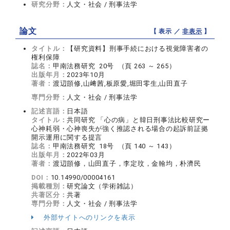
研究分野：
人文・社会 / 刑事法学
論文
【 表示 ／
非表示
】
タイトル：
【研究資料】刑事手続における視覚障害者の
権利保障
誌名：
甲南法務研究 20号 （頁 263 ～ 265）
出版年月：
2023年10月
著者：
渡辺顗修,山﨑茜,板原愛,堀田零生,山田直子
専門分野：
人文・社会 / 刑事法学
記述言語：
日本語
タイトル：
共同研究 「心の病」と韓日刑事法比較研究ー
心神耗弱・心神喪失が強く推認される場合の起訴前証拠
開示運用に関する提言
誌名：
甲南法務研究 18号 （頁 140 ～ 143）
出版年月：
2022年03月
著者：
渡辺顗修，山田直子，李定玟，金翰均，朴濟民
DOI：
10.14990/00004161
掲載種別：
研究論文（学術雑誌）
共著区分：
共著
専門分野：
人文・社会 / 刑事法学
外部サイトへのリンクを表示