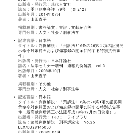
出版者・発行元：
現代人文社
誌名：
季刊刑事弁護 79号 （頁 212）
出版年月：
2014年07月
著者：
山田直子
掲載種別：
書評論文，書評，文献紹介等
専門分野：
人文・社会 / 刑事法学
記述言語：
日本語
タイトル：
判例解説：「刑訴法316条の26第１項の証拠開
示命令対象範囲および備忘録の開示に関する特別抗告事
件」
出版者・発行元：
日本評論社
誌名：
法学セミナー増刊 速報判例解説 vol.3
出版年月：
2008年10月
著者：
山田直子
掲載種別：
その他
専門分野：
人文・社会 / 刑事法学
記述言語：
日本語
タイトル：
判例解説：「刑訴法316条の26第1項の証拠開
示命令対象範囲および備忘録の開示に関する特別抗告事
件（最高裁判所第三小法廷平成19年12月25日決定）」
出版者・発行元：
TKCローライブラリー
誌名：
速報判例解説 刑事訴訟法 No.25,
LEX/DB28145050
出版年月：
2008年04月