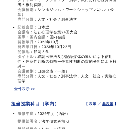
者の権利保障」
会議種別：
シンポジウム・ワークショップ パネル（公
募）
専門分野：
人文・社会 / 刑事法学
記述言語：
日本語
会議名：
法と心理学会第24回大会
国際・国内会議：
国内会議
開催年月：
2023年10月
発表年月日：
2023年10月22日
開催地：
静岡大学
タイトル：
取調べ技法及び記録媒体の違いによる信用
性・任意性判断の特徴ー任意性判断の質的分析による検
討ー
会議種別：
口頭発表（一般）
専門分野：
人文・社会 / 刑事法学，人文・社会 / 実験心
理学
全件表示 >>
担当授業科目（学内）
【 表示 ／
非表示
】
履修年度：
2026年度（西暦）
提供部署名：
法学研究科前期