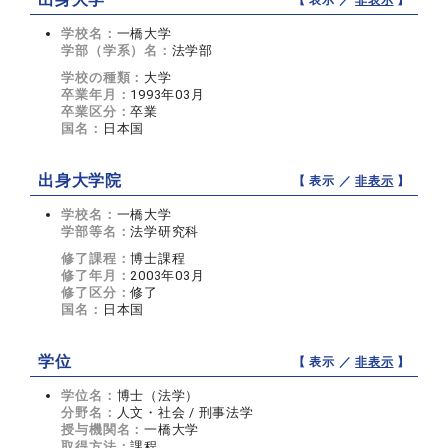
【 表示 ／
非表示
】
学校名：
一橋大学
学部（学系）名：
法学部
学校の種類：
大学
卒業年月：
1993年03月
卒業区分：
卒業
国名：
日本国
出身大学院
【 表示 ／
非表示
】
学校名：
一橋大学
学部等名：
法学研究科
修了課程：
博士課程
修了年月：
2003年03月
修了区分：
修了
国名：
日本国
学位
【 表示 ／
非表示
】
学位名：
博士（法学）
分野名：
人文・社会 / 刑事法学
授与機関名：
一橋大学
取得方法：
課程