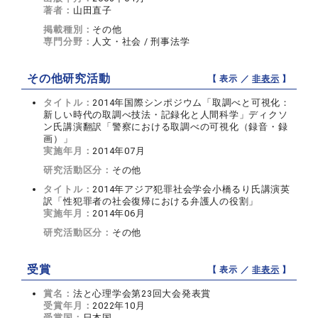
著者：
山田直子
掲載種別：
その他
専門分野：
人文・社会 / 刑事法学
その他研究活動
【 表示 ／
非表示
】
タイトル：
2014年国際シンポジウム「取調べと可視化：
新しい時代の取調べ技法・記録化と人間科学」ディクソ
ン氏講演翻訳「警察における取調べの可視化（録音・録
画）」
実施年月：
2014年07月
研究活動区分：
その他
タイトル：
2014年アジア犯罪社会学会小橋るり氏講演英
訳「性犯罪者の社会復帰における弁護人の役割」
実施年月：
2014年06月
研究活動区分：
その他
受賞
【 表示 ／
非表示
】
賞名：
法と心理学会第23回大会発表賞
受賞年月：
2022年10月
受賞国：
日本国