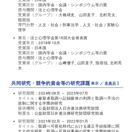
受賞区分：
国内学会・会議・シンポジウム等の賞
授与機関：
法と心理学会
受賞者（グループ）：
大橋靖史、山田直子、北村亮太、
指宿信
専門分野：
人文・社会 / 刑事法学，人文・社会 / 実験心
理学
賞名：
法と心理学会第18回大会発表賞
受賞年月：
2018年10月
受賞国：
日本国
受賞区分：
国内学会・会議・シンポジウム等の賞
授与機関：
法と心理学会
受賞者（グループ）：
山﨑優子, 山田直子, 指宿信, 北村亮
太
共同研究・競争的資金等の研究課題
【 表示 ／
非表示
】
研究期間：
2024年08月 ～ 2025年07月
タイトル：
被疑者取調べ記録媒体の利用と取調べ手法の
規制に関する学際的研究
提供機関：
公益財団法人日弁連法務研究財団
制度名：
公益財団日弁連法務研究財団研究助成
研究期間：
2021年02月 ～ 2022年01月
タイトル：
取調べ可視化時代における適正手続保障に関
する総合研究：取調べ可視化事例の収集と学際的検討を