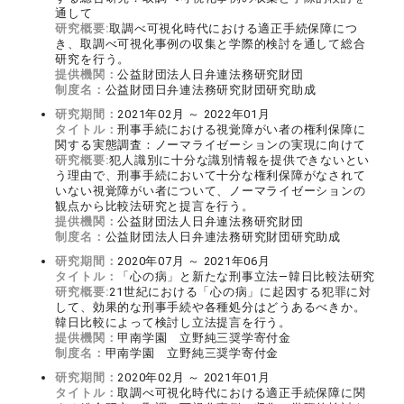
通して
研究概要:
取調べ可視化時代における適正手続保障につ
き、取調べ可視化事例の収集と学際的検討を通して総合
研究を行う。
提供機関：
公益財団法人日弁連法務研究財団
制度名：
公益財団日弁連法務研究財団研究助成
研究期間：
2021年02月 ～ 2022年01月
タイトル：
刑事手続における視覚障がい者の権利保障に
関する実態調査：ノーマライゼーションの実現に向けて
研究概要:
犯人識別に十分な識別情報を提供できないとい
う理由で、刑事手続において十分な権利保障がなされて
いない視覚障がい者について、ノーマライゼーションの
観点から比較法研究と提言を行う。
提供機関：
公益財団法人日弁連法務研究財団
制度名：
公益財団法人日弁連法務研究財団研究助成
研究期間：
2020年07月 ～ 2021年06月
タイトル：
「心の病」と新たな刑事立法―韓日比較法研究
研究概要:
21世紀における「心の病」に起因する犯罪に対
して、効果的な刑事手続や各種処分はどうあるべきか。
韓日比較によって検討し立法提言を行う。
提供機関：
甲南学園 立野純三奨学寄付金
制度名：
甲南学園 立野純三奨学寄付金
研究期間：
2020年02月 ～ 2021年01月
タイトル：
取調べ可視化時代における適正手続保障に関