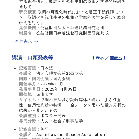
する総合研究：取調べ可視化事例の収集と学際的検討を
通して
研究概要:
取調べ可視化時代における適正手続保障につ
き、取調べ可視化事例の収集と学際的検討を通して総合
研究を行う。
提供機関：
公益財団法人日弁連法務研究財団
制度名：
公益財団日弁連法務研究財団研究助成
全件表示 >>
講演・口頭発表等
【 表示 ／
非表示
】
記述言語：
日本語
会議名：
法と心理学会第26回大会
国際・国内会議：
国内会議
開催年月：
2025年11月
発表年月日：
2025年11月09日
開催地：
南山大学
タイトル：
取調べ技法及び記録媒体の違いによる任意
性・信用性判断の特徴 ー全データを用いた量的分析の
結果から見えたものー
会議種別：
ポスター発表
専門分野：
人文・社会 / 刑事法学
記述言語：
英語
会議名：
Asian Law and Society Association