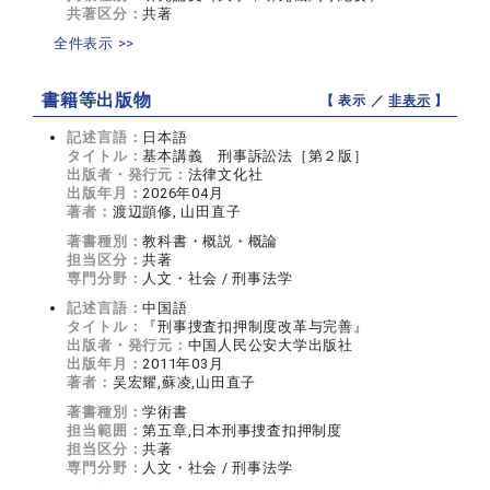
共著区分：
共著
全件表示 >>
書籍等出版物
【 表示 ／
非表示
】
記述言語：
日本語
タイトル：
基本講義 刑事訴訟法［第２版］
出版者・発行元：
法律文化社
出版年月：
2026年04月
著者：
渡辺顗修, 山田直子
著書種別：
教科書・概説・概論
担当区分：
共著
専門分野：
人文・社会 / 刑事法学
記述言語：
中国語
タイトル：
『刑事捜査扣押制度改革与完善』
出版者・発行元：
中国人民公安大学出版社
出版年月：
2011年03月
著者：
吴宏耀,蘇凌,山田直子
著書種別：
学術書
担当範囲：
第五章,日本刑事捜査扣押制度
担当区分：
共著
専門分野：
人文・社会 / 刑事法学