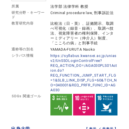
所属
法学部 法律学科 教授
研究分野・キーワー
Criminal procedure law, 刑事訴訟法
ド
教育研究内容
比較法（日・英）、証拠開示、取調
べ可視化（録音・録画）、取調べ技
法、視覚障害者の権利保障、インタ
ーミディアリー（仲介人）制度、
「こころの病」と刑事手続
通称等の別名
YAMADA-FURUTA Naoko
シラバス情報
https://syllabus.kwansei.ac.jp/unias
v2/UnSSOLoginControlFree?
REQ_ACTION_DO=/AGA030PLS01Act
ion.do?
REQ_FUNCTION_JUMP_START_FLG
=1&SLB_LINK_DISP_FLG=60&TCH_N
O=040001&REQ_PRFR_FUNC_ID=AG
A030
SDGs 関連ゴール
出身大学