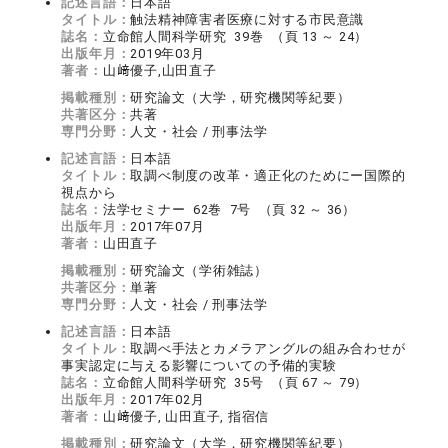
記述言語：
日本語
タイトル：
触法精神障害者医療に対する市民意識
誌名：
立命館人間科学研究 39巻 （頁 13 ～ 24）
出版年月：
2019年03月
著者：
山﨑優子,山田直子
掲載種別：
研究論文（大学，研究機関等紀要）
共著区分：
共著
専門分野：
人文・社会 / 刑事法学
記述言語：
日本語
タイトル：
取調べ制度の改革・適正化のためにー国際的
視点から
誌名：
法学セミナー 62巻 7号 （頁 32 ～ 36）
出版年月：
2017年07月
著者：
山田直子
掲載種別：
研究論文（学術雑誌）
共著区分：
単著
専門分野：
人文・社会 / 刑事法学
記述言語：
日本語
タイトル：
取調べ手法とカメラアングルの組み合わせが
事実認定に与える影響についての予備的実験
誌名：
立命館人間科学研究 35号 （頁 67 ～ 79）
出版年月：
2017年02月
著者：
山﨑優子, 山田直子, 指宿信
掲載種別：
研究論文（大学，研究機関等紀要）