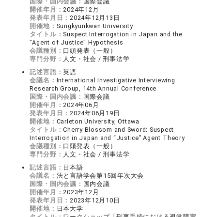
国際・国内会議：
国際会議
開催年月：
2024年12月
発表年月日：
2024年12月13日
開催地：
Sungkyunkwan University
タイトル：
Suspect Interrogation in Japan and the
"Agent of Justice" Hypothesis
会議種別：
口頭発表（一般）
専門分野：
人文・社会 / 刑事法学
記述言語：
英語
会議名：
International Investigative Interviewing
Research Group, 14th Annual Conference
国際・国内会議：
国際会議
開催年月：
2024年06月
発表年月日：
2024年06月19日
開催地：
Carleton University, Ottawa
タイトル：
Cherry Blossom and Sword: Suspect
Interrogation in Japan and “Justice” Agent Theory
会議種別：
口頭発表（一般）
専門分野：
人文・社会 / 刑事法学
記述言語：
日本語
会議名：
法と言語学会第15回年次大会
国際・国内会議：
国内会議
開催年月：
2023年12月
発表年月日：
2023年12月10日
開催地：
日本大学
タイトル：
ワークショップ「刑事手続における視覚障害