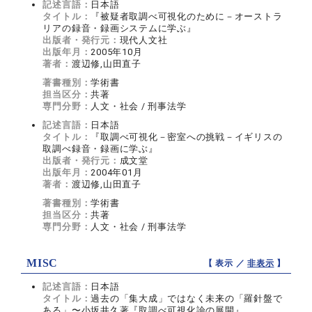
記述言語：
日本語
タイトル：
『被疑者取調べ可視化のために－オーストラ
リアの録音・録画システムに学ぶ』
出版者・発行元：
現代人文社
出版年月：
2005年10月
著者：
渡辺修,山田直子
著書種別：
学術書
担当区分：
共著
専門分野：
人文・社会 / 刑事法学
記述言語：
日本語
タイトル：
『取調べ可視化－密室への挑戦－イギリスの
取調べ録音・録画に学ぶ』
出版者・発行元：
成文堂
出版年月：
2004年01月
著者：
渡辺修,山田直子
著書種別：
学術書
担当区分：
共著
専門分野：
人文・社会 / 刑事法学
MISC
【 表示 ／
非表示
】
記述言語：
日本語
タイトル：
過去の「集大成」ではなく未来の「羅針盤で
ある」〜小坂井久著『取調べ可視化論の展開』