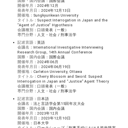
国際・国内会議：
国際会議
開催年月：
2024年12月
発表年月日：
2024年12月13日
開催地：
Sungkyunkwan University
タイトル：
Suspect Interrogation in Japan and the
"Agent of Justice" Hypothesis
会議種別：
口頭発表（一般）
専門分野：
人文・社会 / 刑事法学
記述言語：
英語
会議名：
International Investigative Interviewing
Research Group, 14th Annual Conference
国際・国内会議：
国際会議
開催年月：
2024年06月
発表年月日：
2024年06月19日
開催地：
Carleton University, Ottawa
タイトル：
Cherry Blossom and Sword: Suspect
Interrogation in Japan and “Justice” Agent Theory
会議種別：
口頭発表（一般）
専門分野：
人文・社会 / 刑事法学
記述言語：
日本語
会議名：
法と言語学会第15回年次大会
国際・国内会議：
国内会議
開催年月：
2023年12月
発表年月日：
2023年12月10日
開催地：
日本大学
タイトル：
ワークショップ「刑事手続における視覚障害