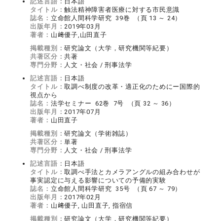
記述言語：
日本語
タイトル：
触法精神障害者医療に対する市民意識
誌名：
立命館人間科学研究 39巻 （頁 13 ～ 24）
出版年月：
2019年03月
著者：
山﨑優子,山田直子
掲載種別：
研究論文（大学，研究機関等紀要）
共著区分：
共著
専門分野：
人文・社会 / 刑事法学
記述言語：
日本語
タイトル：
取調べ制度の改革・適正化のためにー国際的
視点から
誌名：
法学セミナー 62巻 7号 （頁 32 ～ 36）
出版年月：
2017年07月
著者：
山田直子
掲載種別：
研究論文（学術雑誌）
共著区分：
単著
専門分野：
人文・社会 / 刑事法学
記述言語：
日本語
タイトル：
取調べ手法とカメラアングルの組み合わせが
事実認定に与える影響についての予備的実験
誌名：
立命館人間科学研究 35号 （頁 67 ～ 79）
出版年月：
2017年02月
著者：
山﨑優子, 山田直子, 指宿信
掲載種別：
研究論文（大学，研究機関等紀要）