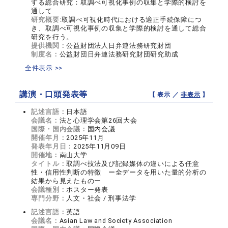
する総合研究：取調べ可視化事例の収集と学際的検討を
通して
研究概要:
取調べ可視化時代における適正手続保障につ
き、取調べ可視化事例の収集と学際的検討を通して総合
研究を行う。
提供機関：
公益財団法人日弁連法務研究財団
制度名：
公益財団日弁連法務研究財団研究助成
全件表示 >>
講演・口頭発表等
【 表示 ／
非表示
】
記述言語：
日本語
会議名：
法と心理学会第26回大会
国際・国内会議：
国内会議
開催年月：
2025年11月
発表年月日：
2025年11月09日
開催地：
南山大学
タイトル：
取調べ技法及び記録媒体の違いによる任意
性・信用性判断の特徴 ー全データを用いた量的分析の
結果から見えたものー
会議種別：
ポスター発表
専門分野：
人文・社会 / 刑事法学
記述言語：
英語
会議名：
Asian Law and Society Association