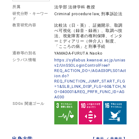
所属
法学部 法律学科 教授
研究分野・キーワー
Criminal procedure law, 刑事訴訟法
ド
教育研究内容
比較法（日・英）、証拠開示、取調
べ可視化（録音・録画）、取調べ技
法、視覚障害者の権利保障、インタ
ーミディアリー（仲介人）制度、
「こころの病」と刑事手続
通称等の別名
YAMADA-FURUTA Naoko
シラバス情報
https://syllabus.kwansei.ac.jp/unias
v2/UnSSOLoginControlFree?
REQ_ACTION_DO=/AGA030PLS01Act
ion.do?
REQ_FUNCTION_JUMP_START_FLG
=1&SLB_LINK_DISP_FLG=60&TCH_N
O=040001&REQ_PRFR_FUNC_ID=AG
A030
SDGs 関連ゴール
出身大学