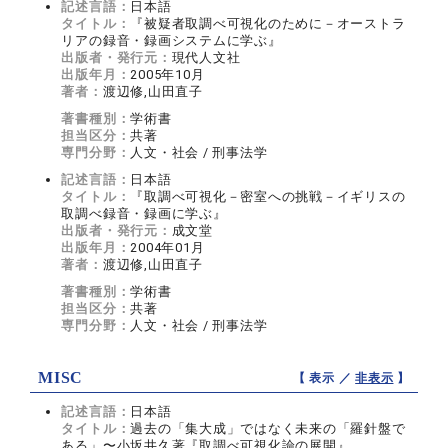
記述言語：
日本語
タイトル：
『被疑者取調べ可視化のために－オーストラ
リアの録音・録画システムに学ぶ』
出版者・発行元：
現代人文社
出版年月：
2005年10月
著者：
渡辺修,山田直子
著書種別：
学術書
担当区分：
共著
専門分野：
人文・社会 / 刑事法学
記述言語：
日本語
タイトル：
『取調べ可視化－密室への挑戦－イギリスの
取調べ録音・録画に学ぶ』
出版者・発行元：
成文堂
出版年月：
2004年01月
著者：
渡辺修,山田直子
著書種別：
学術書
担当区分：
共著
専門分野：
人文・社会 / 刑事法学
MISC
【 表示 ／
非表示
】
記述言語：
日本語
タイトル：
過去の「集大成」ではなく未来の「羅針盤で
ある」〜小坂井久著『取調べ可視化論の展開』