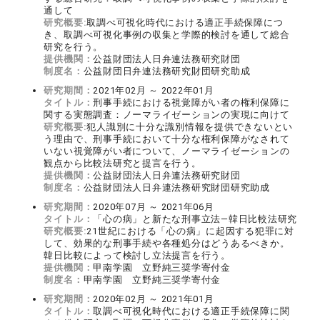
通して
研究概要:
取調べ可視化時代における適正手続保障につ
き、取調べ可視化事例の収集と学際的検討を通して総合
研究を行う。
提供機関：
公益財団法人日弁連法務研究財団
制度名：
公益財団日弁連法務研究財団研究助成
研究期間：
2021年02月 ～ 2022年01月
タイトル：
刑事手続における視覚障がい者の権利保障に
関する実態調査：ノーマライゼーションの実現に向けて
研究概要:
犯人識別に十分な識別情報を提供できないとい
う理由で、刑事手続において十分な権利保障がなされて
いない視覚障がい者について、ノーマライゼーションの
観点から比較法研究と提言を行う。
提供機関：
公益財団法人日弁連法務研究財団
制度名：
公益財団法人日弁連法務研究財団研究助成
研究期間：
2020年07月 ～ 2021年06月
タイトル：
「心の病」と新たな刑事立法―韓日比較法研究
研究概要:
21世紀における「心の病」に起因する犯罪に対
して、効果的な刑事手続や各種処分はどうあるべきか。
韓日比較によって検討し立法提言を行う。
提供機関：
甲南学園 立野純三奨学寄付金
制度名：
甲南学園 立野純三奨学寄付金
研究期間：
2020年02月 ～ 2021年01月
タイトル：
取調べ可視化時代における適正手続保障に関