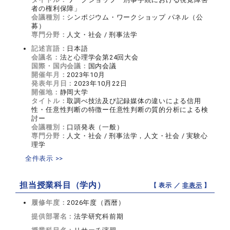
者の権利保障」
会議種別：
シンポジウム・ワークショップ パネル（公
募）
専門分野：
人文・社会 / 刑事法学
記述言語：
日本語
会議名：
法と心理学会第24回大会
国際・国内会議：
国内会議
開催年月：
2023年10月
発表年月日：
2023年10月22日
開催地：
静岡大学
タイトル：
取調べ技法及び記録媒体の違いによる信用
性・任意性判断の特徴ー任意性判断の質的分析による検
討ー
会議種別：
口頭発表（一般）
専門分野：
人文・社会 / 刑事法学，人文・社会 / 実験心
理学
全件表示 >>
担当授業科目（学内）
【 表示 ／
非表示
】
履修年度：
2026年度（西暦）
提供部署名：
法学研究科前期