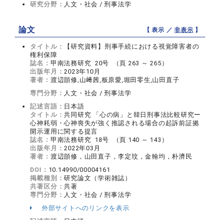
研究分野：
人文・社会 / 刑事法学
論文
【 表示 ／
非表示
】
タイトル：
【研究資料】刑事手続における視覚障害者の
権利保障
誌名：
甲南法務研究 20号 （頁 263 ～ 265）
出版年月：
2023年10月
著者：
渡辺顗修,山﨑茜,板原愛,堀田零生,山田直子
専門分野：
人文・社会 / 刑事法学
記述言語：
日本語
タイトル：
共同研究 「心の病」と韓日刑事法比較研究ー
心神耗弱・心神喪失が強く推認される場合の起訴前証拠
開示運用に関する提言
誌名：
甲南法務研究 18号 （頁 140 ～ 143）
出版年月：
2022年03月
著者：
渡辺顗修，山田直子，李定玟，金翰均，朴濟民
DOI：
10.14990/00004161
掲載種別：
研究論文（学術雑誌）
共著区分：
共著
専門分野：
人文・社会 / 刑事法学
外部サイトへのリンクを表示