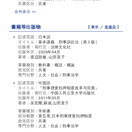
共著区分：
共著
全件表示 >>
書籍等出版物
【 表示 ／
非表示
】
記述言語：
日本語
タイトル：
基本講義 刑事訴訟法［第２版］
出版者・発行元：
法律文化社
出版年月：
2026年04月
著者：
渡辺顗修, 山田直子
著書種別：
教科書・概説・概論
担当区分：
共著
専門分野：
人文・社会 / 刑事法学
記述言語：
中国語
タイトル：
『刑事捜査扣押制度改革与完善』
出版者・発行元：
中国人民公安大学出版社
出版年月：
2011年03月
著者：
吴宏耀,蘇凌,山田直子
著書種別：
学術書
担当範囲：
第五章,日本刑事捜査扣押制度
担当区分：
共著
専門分野：
人文・社会 / 刑事法学