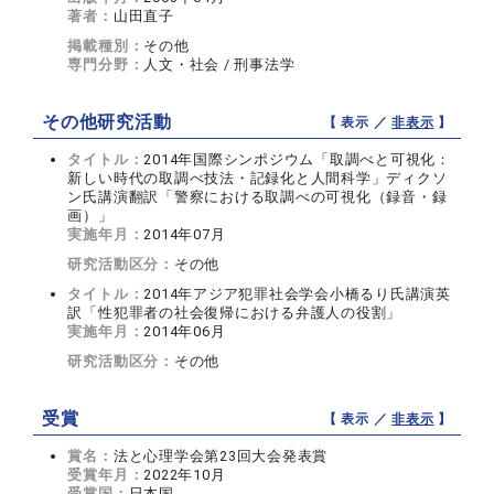
著者：
山田直子
掲載種別：
その他
専門分野：
人文・社会 / 刑事法学
その他研究活動
【 表示 ／
非表示
】
タイトル：
2014年国際シンポジウム「取調べと可視化：
新しい時代の取調べ技法・記録化と人間科学」ディクソ
ン氏講演翻訳「警察における取調べの可視化（録音・録
画）」
実施年月：
2014年07月
研究活動区分：
その他
タイトル：
2014年アジア犯罪社会学会小橋るり氏講演英
訳「性犯罪者の社会復帰における弁護人の役割」
実施年月：
2014年06月
研究活動区分：
その他
受賞
【 表示 ／
非表示
】
賞名：
法と心理学会第23回大会発表賞
受賞年月：
2022年10月
受賞国：
日本国