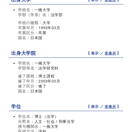
【 表示 ／
非表示
】
学校名：
一橋大学
学部（学系）名：
法学部
学校の種類：
大学
卒業年月：
1993年03月
卒業区分：
卒業
国名：
日本国
出身大学院
【 表示 ／
非表示
】
学校名：
一橋大学
学部等名：
法学研究科
修了課程：
博士課程
修了年月：
2003年03月
修了区分：
修了
国名：
日本国
学位
【 表示 ／
非表示
】
学位名：
博士（法学）
分野名：
人文・社会 / 刑事法学
授与機関名：
一橋大学
取得方法：
課程