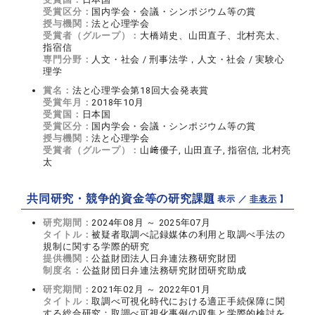
受賞区分：
国内学会・会議・シンポジウム等の賞
授与機関：
法と心理学会
受賞者（グループ）：
大橋靖史、山田直子、北村亮太、
指宿信
専門分野：
人文・社会 / 刑事法学，人文・社会 / 実験心
理学
賞名：
法と心理学会第18回大会発表賞
受賞年月：
2018年10月
受賞国：
日本国
受賞区分：
国内学会・会議・シンポジウム等の賞
授与機関：
法と心理学会
受賞者（グループ）：
山﨑優子, 山田直子, 指宿信, 北村亮
太
共同研究・競争的資金等の研究課題
【 表示 ／
非表示
】
研究期間：
2024年08月 ～ 2025年07月
タイトル：
被疑者取調べ記録媒体の利用と取調べ手法の
規制に関する学際的研究
提供機関：
公益財団法人日弁連法務研究財団
制度名：
公益財団日弁連法務研究財団研究助成
研究期間：
2021年02月 ～ 2022年01月
タイトル：
取調べ可視化時代における適正手続保障に関
する総合研究：取調べ可視化事例の収集と学際的検討を