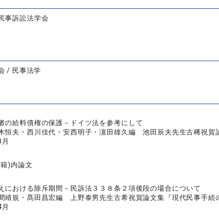
民事訴訟法学会
 / 民事法学
者の給料債権の保護－ドイツ法を参考にして
木恒夫・西川佳代・安西明子・濵田雄久編 池田辰夫先生古稀祝賀論文集
0月
書籍)内論文
えにおける除斥期間－民訴法３３８条２項後段の場合について
間靖規・髙田昌宏編 上野泰男先生古希祝賀論文集『現代民事手続の法
4月