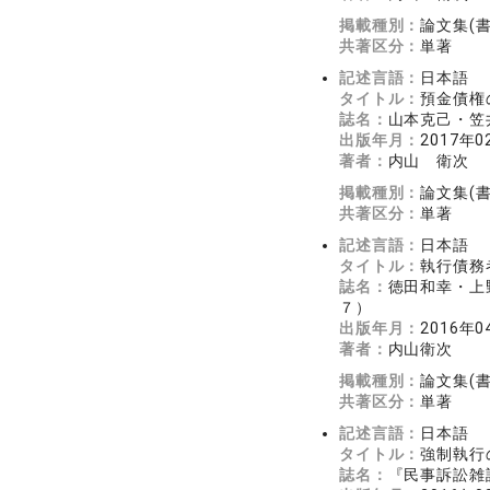
掲載種別：
論文集(
共著区分：
単著
記述言語：
日本語
タイトル：
預金債権
誌名：
山本克己・笠
出版年月：
2017年0
著者：
内山 衛次
掲載種別：
論文集(
共著区分：
単著
記述言語：
日本語
タイトル：
執行債務
誌名：
徳田和幸・上
７）
出版年月：
2016年0
著者：
内山衛次
掲載種別：
論文集(
共著区分：
単著
記述言語：
日本語
タイトル：
強制執行
誌名：
『民事訴訟雑誌