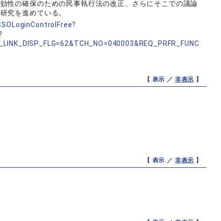
実効性の確保のための民事執行法の改正、さらにそこでの議論
ら研究を進めている。
nSSOLoginControlFree?
?
_LINK_DISP_FLG=62&TCH_NO=040003&REQ_PRFR_FUNC
【 表示 ／
非表示
】
【 表示 ／
非表示
】