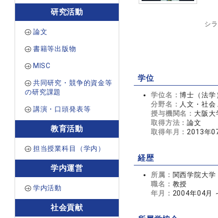
研究活動
シラ
論文
書籍等出版物
MISC
学位
共同研究・競争的資金等
の研究課題
学位名：
博士（法学
分野名：
人文・社会 
講演・口頭発表等
授与機関名：
大阪大
取得方法：
論文
教育活動
取得年月：
2013年0
担当授業科目（学内）
経歴
学内運営
所属：
関西学院大学
職名：
教授
学内活動
年月：
2004年04月
社会貢献