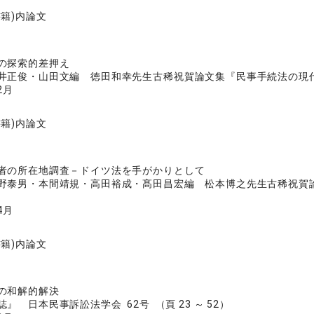
書籍)内論文
の探索的差押え
井正俊・山田文編 徳田和幸先生古稀祝賀論文集『民事手続法の現代的
2月
書籍)内論文
者の所在地調査－ドイツ法を手がかりとして
野泰男・本間靖規・高田裕成・髙田昌宏編 松本博之先生古稀祝賀論文
4月
書籍)内論文
の和解的解決
』 日本民事訴訟法学会 62号 （頁 23 ～ 52）