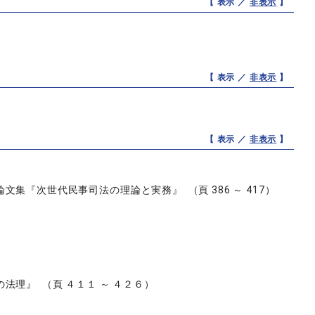
【 表示 ／
非表示
】
【 表示 ／
非表示
】
【 表示 ／
非表示
】
『次世代民事司法の理論と実務』 （頁 386 ～ 417）
理』 （頁 ４１１ ～ ４２６）