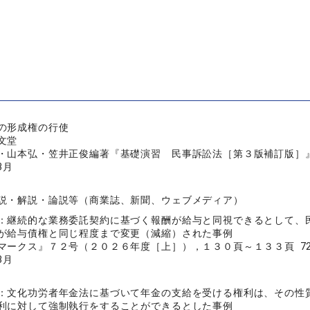
の形成権の行使
文堂
・山本弘・笠井正俊編著『基礎演習 民事訴訟法［第３版補訂版］』, 
3月
説・解説・論説等（商業誌、新聞、ウェブメディア）
：継続的な業務委託契約に基づく報酬が給与と同視できるとして、
が給与債権と同じ程度まで変更（減縮）された事例
ークス』７２号（２０２６年度［上］），１３０頁～１３３頁 72号 （
3月
：文化功労者年金法に基づいて年金の支給を受ける権利は、その性
利に対して強制執行をすることができるとした事例