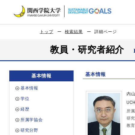
トップ
検索結果
詳細ページ
教員・研究者紹介
基本情報
基本情報
基本情報
内
学位
UCH
経歴
所属
研究
所属学協会
教育
研究分野