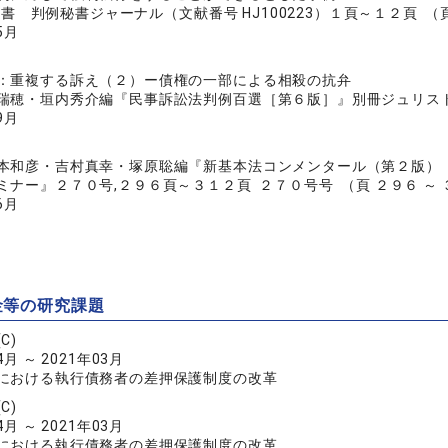
例秘書 判例秘書ジャーナル（文献番号 HJ100223）１頁～１２頁 （頁 
5月
：重複する訴え（２）ー債権の一部による相殺の抗弁
瑞穂・垣内秀介編『民事訴訟法判例百選［第６版］』別冊ジュリスト２
9月
本和彦・吉村真幸・塚原聡編『新基本法コンメンタール（第２版）
ミナー』２７０号,２９６頁～３１２頁 ２７０号号 （頁 ２９６ ～ 
6月
金等の研究課題
C)
4月 ～ 2021年03月
における執行債務者の差押保護制度の改革
C)
4月 ～ 2021年03月
における執行債務者の差押保護制度の改革