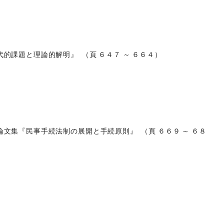
課題と理論的解明』 （頁 ６４７ ～ ６６４）
集『民事手続法制の展開と手続原則』 （頁 ６６９ ～ ６８