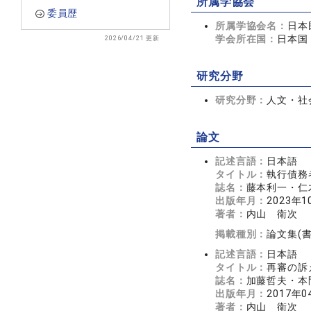
所属学協会
委員歴
所属学協会名：
日本
学会所在国：
日本国
2026/04/21 更新
研究分野
研究分野：
人文・社会
論文
記述言語：
日本語
タイトル：
執行債務
誌名：
藤本利一・仁
出版年月：
2023年1
著者：
内山 衛次
掲載種別：
論文集(
記述言語：
日本語
タイトル：
再審の訴
誌名：
加藤哲夫・本
出版年月：
2017年0
著者：
内山 衛次