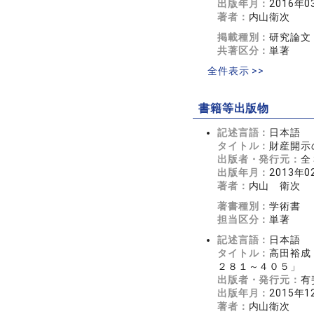
出版年月：
2016年0
著者：
内山衛次
掲載種別：
研究論文
共著区分：
単著
全件表示 >>
書籍等出版物
記述言語：
日本語
タイトル：
財産開示
出版者・発行元：
全
出版年月：
2013年0
著者：
内山 衛次
著書種別：
学術書
担当区分：
単著
記述言語：
日本語
タイトル：
高田裕成
２８１～４０５」
出版者・発行元：
有
出版年月：
2015年1
著者：
内山衛次