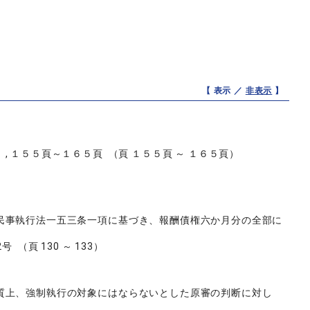
【 表示 ／
非表示
】
１５５頁～１６５頁 （頁 １５５頁 ～ １６５頁）
民事執行法一五三条一項に基づき、報酬債権六か月分の全部に
頁 130 ～ 133）
質上、強制執行の対象にはならないとした原審の判断に対し