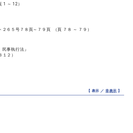
1 ～ 12）
６５号７８頁～７９頁 （頁 ７８ ～ ７９）
 民事執行法』
３１２）
【 表示 ／
非表示
】