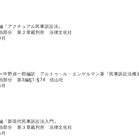
編『アクチュアル民事訴訟法』
当部分 第２章裁判所 法律文化社
9月
＝中野貞一郎編訳 アルトゥ－ル・エンゲルマン著『民事訴訟法概
当部分 第3編§1-§74 信山社
5月
編『新現代民事訴訟法入門』
当部分 第３章裁判所 法律文化社
6月