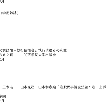
3月
（学術雑誌）
の実効性－執行債権者と執行債務者の利益
３６２頁， 関西学院大学出版会
2月
・三木浩一・山本克己・山本和彦編「注釈民事訴訟法第５巻 上訴
斐閣
2月