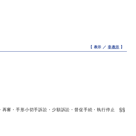
【 表示 ／
非表示
】
・再審・手形小切手訴訟・少額訴訟・督促手続・執行停止 §§