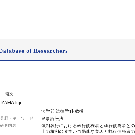
Database of Researchers
山 衛次
IYAMA Eiji
法学部 法律学科 教授
分野・キーワード
民事訴訟法
研究内容
強制執行における執行債権者と執行債務者と
上の権利の確実かつ迅速な実現と執行債務者