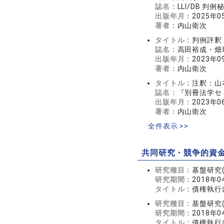
誌名：
LLI/DB 判
出版年月：
2025年0
著者：
内山衛次
タイトル：
判例評釈
誌名：
高田裕成・畑
出版年月：
2023年0
著者：
内山衛次
タイトル：
注釈：山
誌名：
『別冊法学セ
出版年月：
2023年0
著者：
内山衛次
全件表示 >>
共同研究・競争的資
研究種目：
基盤研究(
研究期間：
2018年0
タイトル：
債権執行
研究種目：
基盤研究(
研究期間：
2018年0
タイトル：
債権執行