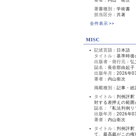
著者：
内山 衛次
著書種別：
学術書
担当区分：
共著
全件表示 >>
MISC
記述言語：
日本語
タイトル：
基準時後
出版者・発行元：
弘
誌名：
長谷部由起子
出版年月：
2026年0
著者：
内山衛次
掲載種別：
記事・総
タイトル：
判例評釈
対する差押えの範囲
誌名：
『私法判例リマ
出版年月：
2026年0
著者：
内山衛次
タイトル：
判例評釈
て、最高裁がこの権