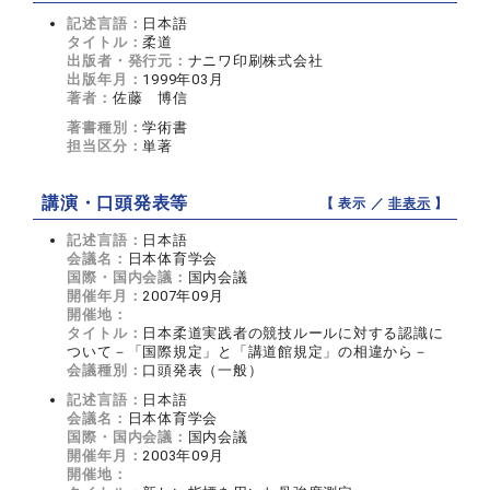
記述言語：
日本語
タイトル：
柔道
出版者・発行元：
ナニワ印刷株式会社
出版年月：
1999年03月
著者：
佐藤 博信
著書種別：
学術書
担当区分：
単著
講演・口頭発表等
【 表示 ／
非表示
】
記述言語：
日本語
会議名：
日本体育学会
国際・国内会議：
国内会議
開催年月：
2007年09月
開催地：
タイトル：
日本柔道実践者の競技ルールに対する認識に
ついて－「国際規定」と「講道館規定」の相違から－
会議種別：
口頭発表（一般）
記述言語：
日本語
会議名：
日本体育学会
国際・国内会議：
国内会議
開催年月：
2003年09月
開催地：