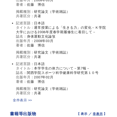
出版年月：
2008年03月
著者：
佐藤 博信
掲載種別：
研究論文（学術雑誌）
共著区分：
共著
記述言語：
日本語
タイトル：
通常授業による「生きる力」の変化－Ｋ学院
大学における2006年度春学期履修生に着目して－
誌名：
身体運動文化論攷
出版年月：
2008年03月
著者：
佐藤 博信
掲載種別：
研究論文（学術雑誌）
共著区分：
共著
記述言語：
日本語
タイトル：
本学学生の体力について－第7報－
誌名：
関西学院スポーツ科学健康科学研究第１０号
出版年月：
2007年02月
著者：
佐藤 博信
掲載種別：
研究論文（学術雑誌）
共著区分：
共著
全件表示 >>
書籍等出版物
【 表示 ／
非表示
】