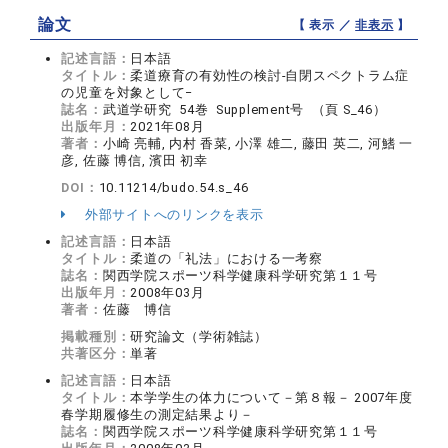
論文
【 表示 ／
非表示
】
記述言語：
日本語
タイトル：
柔道療育の有効性の検討-自閉スペクトラム症
の児童を対象として−
誌名：
武道学研究 54巻 Supplement号 （頁 S_46）
出版年月：
2021年08月
著者：
小崎 亮輔, 内村 香菜, 小澤 雄二, 藤田 英二, 河鰭 一
彦, 佐藤 博信, 濱田 初幸
DOI：
10.11214/budo.54.s_46
外部サイトへのリンクを表示
記述言語：
日本語
タイトル：
柔道の「礼法」における一考察
誌名：
関西学院スポーツ科学健康科学研究第１１号
出版年月：
2008年03月
著者：
佐藤 博信
掲載種別：
研究論文（学術雑誌）
共著区分：
単著
記述言語：
日本語
タイトル：
本学学生の体力について－第８報－ 2007年度
春学期履修生の測定結果より－
誌名：
関西学院スポーツ科学健康科学研究第１１号