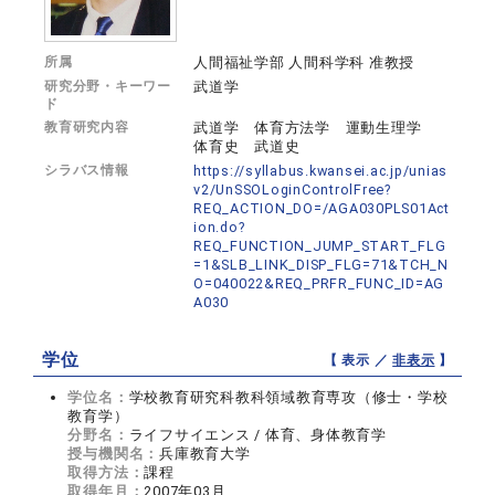
所属
人間福祉学部 人間科学科 准教授
研究分野・キーワー
武道学
ド
教育研究内容
武道学 体育方法学 運動生理学
体育史 武道史
シラバス情報
https://syllabus.kwansei.ac.jp/unias
v2/UnSSOLoginControlFree?
REQ_ACTION_DO=/AGA030PLS01Act
ion.do?
REQ_FUNCTION_JUMP_START_FLG
=1&SLB_LINK_DISP_FLG=71&TCH_N
O=040022&REQ_PRFR_FUNC_ID=AG
A030
学位
【 表示 ／
非表示
】
学位名：
学校教育研究科教科領域教育専攻（修士・学校
教育学）
分野名：
ライフサイエンス / 体育、身体教育学
授与機関名：
兵庫教育大学
取得方法：
課程
取得年月：
2007年03月