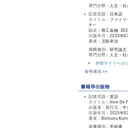
専門分野：
人文・社会
記述言語：
日本語
タイトル：
ファミリ
チ―
誌名：
商工金融 202
出版年月：
2025年0
著者：
児島幸治
掲載種別：
研究論文
専門分野：
人文・社会
外部サイトへの
全件表示 >>
書籍等出版物
記述言語：
英語
タイトル：
How Do F
出版者・発行元：
中
出版年月：
2025年0
著者：
Bishunu Kuma
著書種別：
学術書