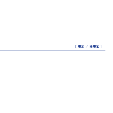
【 表示 ／
非表示
】