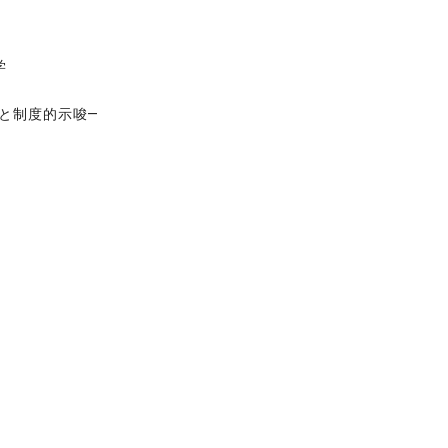
学
と制度的示唆―