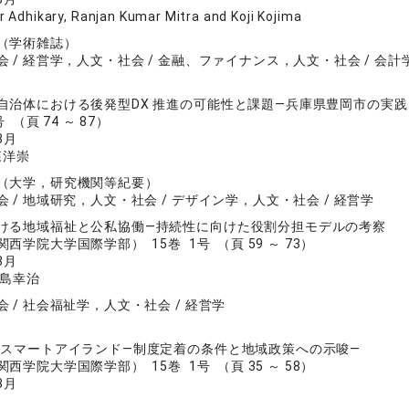
 Adhikary, Ranjan Kumar Mitra and Koji Kojima
（学術雑誌）
 / 経営学，人文・社会 / 金融、ファイナンス，人文・社会 / 会計
自治体における後発型DX 推進の可能性と課題―兵庫県豊岡市の実践
 （頁 74 ～ 87）
3月
森洋崇
（大学，研究機関等紀要）
 / 地域研究，人文・社会 / デザイン学，人文・社会 / 経営学
ける地域福祉と公私協働―持続性に向けた役割分担モデルの考察
西学院大学国際学部） 15巻 1号 （頁 59 ～ 73）
3月
児島幸治
 / 社会福祉学，人文・社会 / 経営学
とスマートアイランド―制度定着の条件と地域政策への示唆―
西学院大学国際学部） 15巻 1号 （頁 35 ～ 58）
3月