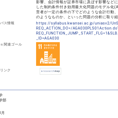
影響、会計情報が証券市場に及ぼす影響などに関して
した制約条件付き効用最大化問題のモデル化(Anal
営者が一定の条件の下でどのような会計行動
のようなものか、といった問題の分析に取り
バス情報
https://syllabus.kwansei.ac.jp/uniasv2/U
REQ_ACTION_DO=/AGA030PLS01Action.do
REQ_FUNCTION_JUMP_START_FLG=1&SLB
_ID=AGA030
Gs 関連ゴール
リンク
学
学部
3月