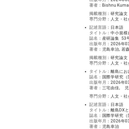
著者：
Bishnu Kumar
掲載種別：
研究論文
専門分野：
人文・社会
記述言語：
日本語
タイトル：
中小規模
誌名：
産研論集 53号
出版年月：
2026年0
著者：
児島幸治, 若
掲載種別：
研究論文
専門分野：
人文・社会
タイトル：
離島にお
誌名：
国際学研究（関
出版年月：
2026年0
著者：
三宅由佳, 
専門分野：
人文・社会
記述言語：
日本語
タイトル：
離島DX
誌名：
国際学研究（関
出版年月：
2026年0
著者：
児島幸治