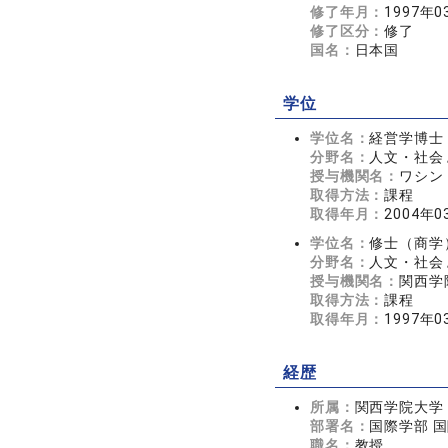
修了年月：
1997年0
修了区分：
修了
国名：
日本国
学位
学位名：
経営学博士（Doc
分野名：
人文・社会 
授与機関名：
ワシントン
取得方法：
課程
取得年月：
2004年0
学位名：
修士（商学
分野名：
人文・社会 
授与機関名：
関西学
取得方法：
課程
取得年月：
1997年0
経歴
所属：
関西学院大学
部署名：
国際学部 
職名：
教授