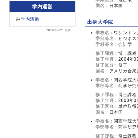
国名：
日本国
学内運営
学内活動
出身大学院
2026/04/21 更新
学校名：
ワシントン大学（
学部等名：
ビジネススク
学科等名：
会計学
修了課程：
博士課程
修了年月：
2004年0
修了区分：
修了
国名：
アメリカ合衆
学校名：
関西学院大
学部等名：
商学研究
修了課程：
博士課程
修了年月：
2000年0
修了区分：
単位取得
国名：
日本国
学校名：
関西学院大
学部等名：
商学研究
修了課程：
修士課程