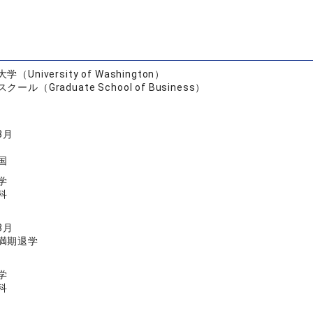
University of Washington）
ール（Graduate School of Business）
3月
国
学
科
3月
満期退学
学
科