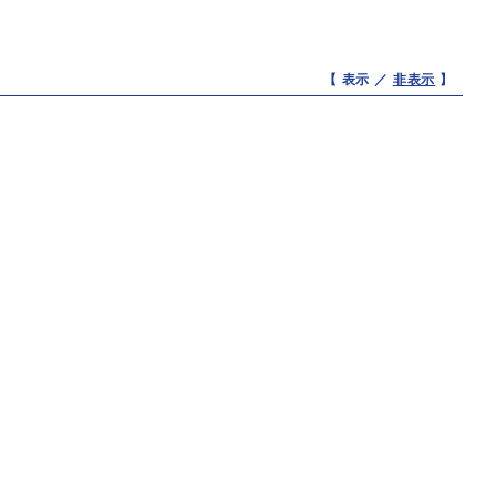
【 表示 ／
非表示
】