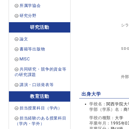
所属学協会
研究分野
シラ
研究活動
論文
SD
書籍等出版物
MISC
共同研究・競争的資金等
の研究課題
外部
講演・口頭発表等
出身大学
教育活動
学校名：
関西学院大
担当授業科目（学内）
学部（学系）名：
商
学校の種類：
大学
担当経験のある授業科目
卒業年月：
1995年0
（学内・学外）
卒業区分：
飛び級