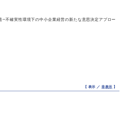
題―不確実性環境下の中小企業経営の新たな意思決定アプロー
【 表示 ／
非表示
】