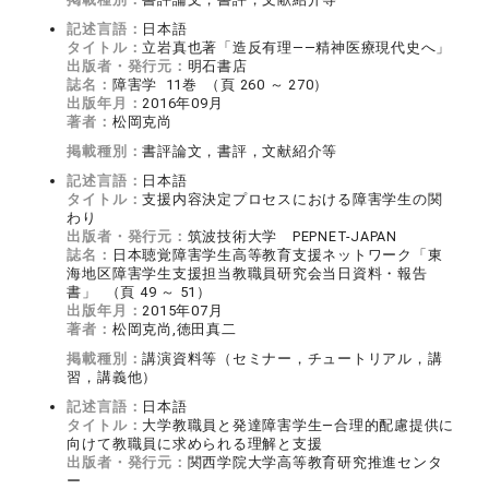
記述言語：
日本語
タイトル：
立岩真也著「造反有理――精神医療現代史へ」
出版者・発行元：
明石書店
誌名：
障害学 11巻 （頁 260 ～ 270）
出版年月：
2016年09月
著者：
松岡克尚
掲載種別：
書評論文，書評，文献紹介等
記述言語：
日本語
タイトル：
支援内容決定プロセスにおける障害学生の関
わり
出版者・発行元：
筑波技術大学 PEPNET-JAPAN
誌名：
日本聴覚障害学生高等教育支援ネットワーク「東
海地区障害学生支援担当教職員研究会当日資料・報告
書」 （頁 49 ～ 51）
出版年月：
2015年07月
著者：
松岡克尚,徳田真二
掲載種別：
講演資料等（セミナー，チュートリアル，講
習，講義他）
記述言語：
日本語
タイトル：
大学教職員と発達障害学生―合理的配慮提供に
向けて教職員に求められる理解と支援
出版者・発行元：
関西学院大学高等教育研究推進センタ
ー