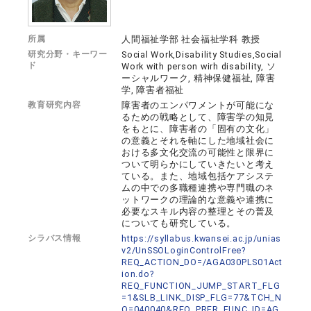
所属
人間福祉学部 社会福祉学科 教授
研究分野・キーワー
Social Work,Disability Studies,Social
ド
Work with person wirh disability, ソ
ーシャルワーク, 精神保健福祉, 障害
学, 障害者福祉
教育研究内容
障害者のエンパワメントが可能にな
るための戦略として、障害学の知見
をもとに、障害者の「固有の文化」
の意義とそれを軸にした地域社会に
おける多文化交流の可能性と限界に
ついて明らかにしていきたいと考え
ている。また、地域包括ケアシステ
ムの中での多職種連携や専門職のネ
ットワークの理論的な意義や連携に
必要なスキル内容の整理とその普及
についても研究している。
シラバス情報
https://syllabus.kwansei.ac.jp/unias
v2/UnSSOLoginControlFree?
REQ_ACTION_DO=/AGA030PLS01Act
ion.do?
REQ_FUNCTION_JUMP_START_FLG
=1&SLB_LINK_DISP_FLG=77&TCH_N
O=040040&REQ_PRFR_FUNC_ID=AG