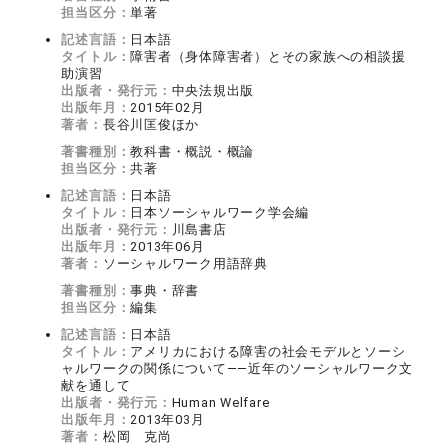
担当区分：
単著
記述言語：
日本語
タイトル：
障害者（身体障害者）とその家族への相談援
助演習
出版者・発行元：
中央法規出版
出版年月：
2015年02月
著者：
長谷川匡俊ほか
著書種別：
教科書・概説・概論
担当区分：
共著
記述言語：
日本語
タイトル：
日本ソーシャルワーク学会編
出版者・発行元：
川島書店
出版年月：
2013年06月
著者：
ソーシャルワーク用語辞典
著書種別：
事典・辞書
担当区分：
編集
記述言語：
日本語
タイトル：
アメリカにおける障害の社会モデルとソーシ
ャルワークの関係について――近年のソーシャルワーク文
献を通して
出版者・発行元：
Human Welfare
出版年月：
2013年03月
著者：
松岡 克尚