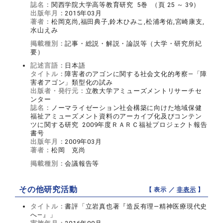
誌名：
関西学院大学高等教育研究 5巻 （頁 25 ～ 39）
出版年月：
2015年03月
著者：
松岡克尚,福田典子,鈴木ひみこ,松浦考佑,宮崎康支,
水山えみ
掲載種別：
記事・総説・解説・論説等（大学・研究所紀
要）
記述言語：
日本語
タイトル：
障害者のアゴンに関する社会文化的考察―「障
害者アゴン」類型化の試み
出版者・発行元：
立教大学アミューズメントリサーチセ
ンター
誌名：
ノーマライゼーション社会構築に向けた地域保健
福祉アミューズメント資料のアーカイブ化及びコンテン
ツに関する研究 2009年度ＲＡＲＣ福祉プロジェクト報告
書号
出版年月：
2009年03月
著者：
松岡 克尚
掲載種別：
会議報告等
その他研究活動
【 表示 ／
非表示
】
タイトル：
書評「立岩真也著『造反有理―精神医療現代史
へ―』」