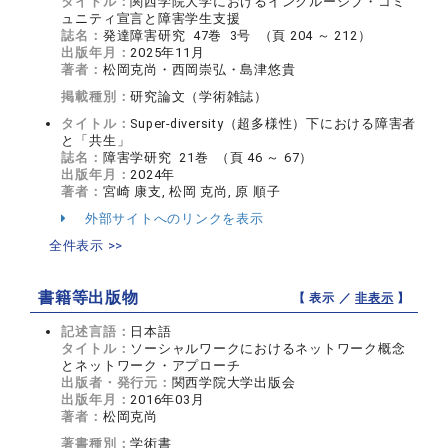
タイトル：
関西学院大学におけるインクルーシブ・コミ
ュニティ宣言と障害学生支援
誌名：
発達障害研究 47巻 3号 （頁 204 ～ 212）
出版年月：
2025年11月
著者：
松岡克尚・西岡崇弘・島津悠貴
掲載種別：
研究論文（学術雑誌）
タイトル：
Super-diversity（超多様性）下における障害者
と「共生」
誌名：
障害学研究 21巻 （頁 46 ～ 67）
出版年月：
2024年
著者：
宮崎 康支, 松岡 克尚, 原 順子
外部サイトへのリンクを表示
全件表示 >>
書籍等出版物
【 表示 ／
非表示
】
記述言語：
日本語
タイトル：
ソーシャルワークにおけるネットワーク概念
とネットワーク・アプローチ
出版者・発行元：
関西学院大学出版会
出版年月：
2016年03月
著者：
松岡克尚
著書種別：
学術書