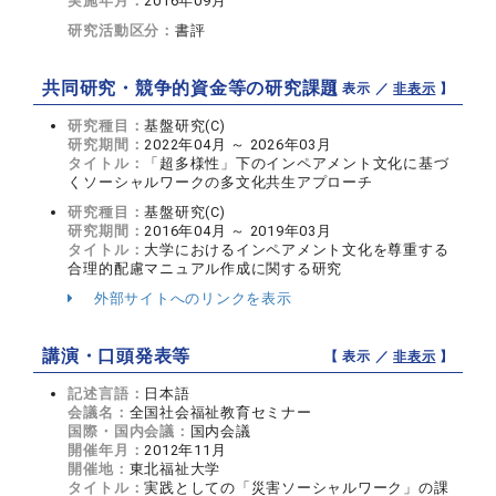
実施年月：
2016年09月
研究活動区分：
書評
共同研究・競争的資金等の研究課題
【 表示 ／
非表示
】
研究種目：
基盤研究(C)
研究期間：
2022年04月 ～ 2026年03月
タイトル：
「超多様性」下のインペアメント文化に基づ
くソーシャルワークの多文化共生アプローチ
研究種目：
基盤研究(C)
研究期間：
2016年04月 ～ 2019年03月
タイトル：
大学におけるインペアメント文化を尊重する
合理的配慮マニュアル作成に関する研究
外部サイトへのリンクを表示
講演・口頭発表等
【 表示 ／
非表示
】
記述言語：
日本語
会議名：
全国社会福祉教育セミナー
国際・国内会議：
国内会議
開催年月：
2012年11月
開催地：
東北福祉大学
タイトル：
実践としての「災害ソーシャルワーク」の課