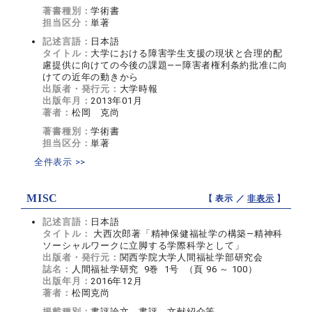
著書種別：
学術書
担当区分：
単著
記述言語：
日本語
タイトル：
大学における障害学生支援の現状と合理的配
慮提供に向けての今後の課題――障害者権利条約批准に向
けての近年の動きから
出版者・発行元：
大学時報
出版年月：
2013年01月
著者：
松岡 克尚
著書種別：
学術書
担当区分：
単著
全件表示 >>
MISC
【 表示 ／
非表示
】
記述言語：
日本語
タイトル：
大西次郎著「精神保健福祉学の構築―精神科
ソーシャルワークに立脚する学際科学として」
出版者・発行元：
関西学院大学人間福祉学部研究会
誌名：
人間福祉学研究 9巻 1号 （頁 96 ～ 100）
出版年月：
2016年12月
著者：
松岡克尚
掲載種別：
書評論文，書評，文献紹介等