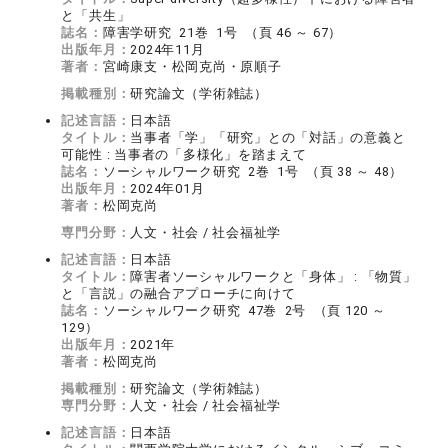
と「共生」
誌名：
障害学研究 21巻 1号 （頁 46 ～ 67）
出版年月：
2024年11月
著者：
宮崎康支・松岡克尚・原順子
掲載種別：
研究論文（学術雑誌）
記述言語：
日本語
タイトル：
当事者「学」「研究」との「対話」の意義と
可能性 : 当事者の「多様化」を踏まえて
誌名：
ソーシャルワーク研究 2巻 1号 （頁 38 ～ 48）
出版年月：
2024年01月
著者：
松岡克尚
専門分野：
人文・社会 / 社会福祉学
記述言語：
日本語
タイトル：
障害者ソーシャルワークと「身体」 : 「物質」
と「言説」の融合アプローチに向けて
誌名：
ソーシャルワーク研究 47巻 2号 （頁 120 ～
129）
出版年月：
2021年
著者：
松岡克尚
掲載種別：
研究論文（学術雑誌）
専門分野：
人文・社会 / 社会福祉学
記述言語：
日本語