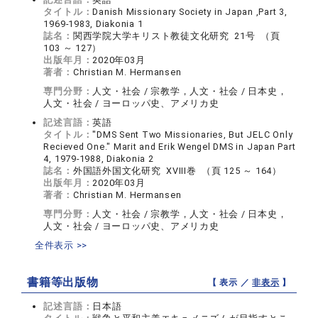
タイトル：
Danish Missionary Society in Japan ,Part 3,
1969-1983, Diakonia 1
誌名：
関西学院大学キリスト教徒文化研究 21号 （頁
103 ～ 127）
出版年月：
2020年03月
著者：
Christian M. Hermansen
専門分野：
人文・社会 / 宗教学，人文・社会 / 日本史，
人文・社会 / ヨーロッパ史、アメリカ史
記述言語：
英語
タイトル：
"DMS Sent Two Missionaries, But JELC Only
Recieved One." Marit and Erik Wengel DMS in Japan Part
4, 1979-1988, Diakonia 2
誌名：
外国語外国文化研究 XVIII巻 （頁 125 ～ 164）
出版年月：
2020年03月
著者：
Christian M. Hermansen
専門分野：
人文・社会 / 宗教学，人文・社会 / 日本史，
人文・社会 / ヨーロッパ史、アメリカ史
全件表示 >>
書籍等出版物
【 表示 ／
非表示
】
記述言語：
日本語