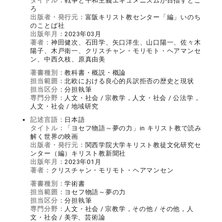
タイトル：
戦争と平和主義エキュメニズムが目指すとこ
ろ
出版者・発行元：
富阪キリスト教センター「編」いのち
のことば社
出版年月：
2023年03月
著者：
神田健次、石田学、矢口洋生、山口陽一、佐々木
陽子、木戸衛一、クリスチャン・モリモト・ヘアマンセ
ン、中西久枝、原真由美
著書種別：
教科書・概説・概論
担当範囲：
北欧における良心的兵訳拒否の歴史と現状
担当区分：
分担執筆
専門分野：
人文・社会 / 宗教学，人文・社会 / 公法学，
人文・社会 / 地域研究
記述言語：
日本語
タイトル：
「ヨセフ物語～夢の力」in キリスト教で読み
解く世界の映画
出版者・発行元：
関西学院大学キリスト教徒文化研究セ
ンター（編）キリスト教新聞社
出版年月：
2023年01月
著者：
クリスチャン・モリモト・ヘアマンセン
著書種別：
学術書
担当範囲：
ヨセフ物語～夢の力
担当区分：
分担執筆
専門分野：
人文・社会 / 宗教学，その他 / その他，人
文・社会 / 美学、芸術論