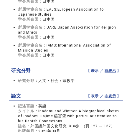
学会所在国：
日本国
所属学協会名：
EAJS:European Association fo
Japanese Studies
学会所在国：
日本国
所属学協会名：
JARE:Japan Association for Religion
and Ethics
学会所在国：
日本国
所属学協会名：
IAMS: International Association of
Mission Studies
学会所在国：
日本国
研究分野
【 表示 ／
非表示
】
研究分野：
人文・社会 / 宗教学
論文
【 表示 ／
非表示
】
記述言語：
英語
タイトル：
Inadomi and Winther. A biographical sketch
of Inadomi Hajime 稲冨肇 with particular attention to
his Danish Connections.
誌名：
外国語外国文化研究 XIX巻 （頁 127 ～ 157）
出版年月：
2023年03月