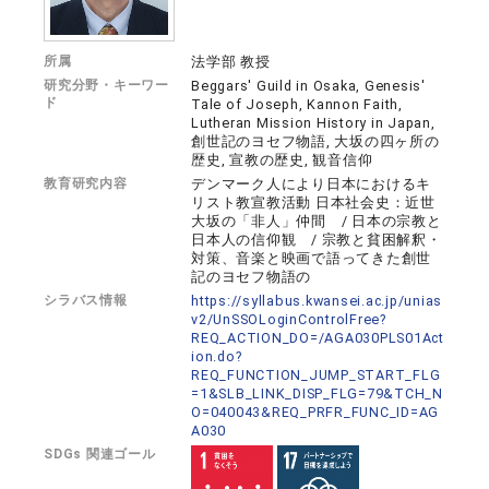
所属
法学部 教授
研究分野・キーワー
Beggars' Guild in Osaka, Genesis'
ド
Tale of Joseph, Kannon Faith,
Lutheran Mission History in Japan,
創世記のヨセフ物語, 大坂の四ヶ所の
歴史, 宣教の歴史, 観音信仰
教育研究内容
デンマーク人により日本におけるキ
リスト教宣教活動 日本社会史：近世
大坂の「非人」仲間 / 日本の宗教と
日本人の信仰観 / 宗教と貧困解釈・
対策、音楽と映画で語ってきた創世
記のヨセフ物語の
シラバス情報
https://syllabus.kwansei.ac.jp/unias
v2/UnSSOLoginControlFree?
REQ_ACTION_DO=/AGA030PLS01Act
ion.do?
REQ_FUNCTION_JUMP_START_FLG
=1&SLB_LINK_DISP_FLG=79&TCH_N
O=040043&REQ_PRFR_FUNC_ID=AG
A030
SDGs 関連ゴール