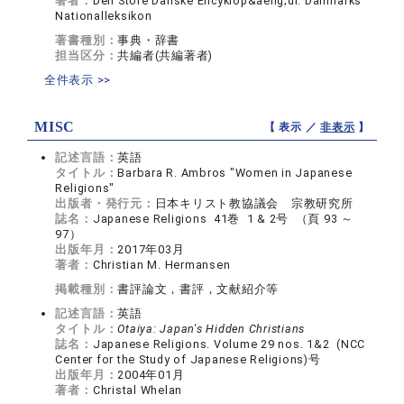
著者：
Den Store Danske Encyklop&aelig;di. Danmarks
Nationalleksikon
著書種別：
事典・辞書
担当区分：
共編者(共編著者)
全件表示 >>
MISC
【 表示 ／
非表示
】
記述言語：
英語
タイトル：
Barbara R. Ambros "Women in Japanese
Religions"
出版者・発行元：
日本キリスト教協議会 宗教研究所
誌名：
Japanese Religions 41巻 1 & 2号 （頁 93 ～
97）
出版年月：
2017年03月
著者：
Christian M. Hermansen
掲載種別：
書評論文，書評，文献紹介等
記述言語：
英語
タイトル：
Otaiya: Japan's Hidden Christians
誌名：
Japanese Religions. Volume 29 nos. 1&2 (NCC
Center for the Study of Japanese Religions)号
出版年月：
2004年01月
著者：
Christal Whelan