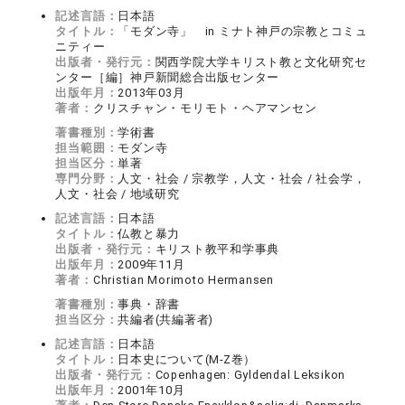
記述言語：
日本語
タイトル：
「モダン寺」 in ミナト神戸の宗教とコミュ
ニティー
出版者・発行元：
関西学院大学キリスト教と文化研究セ
ンター［編］神戸新聞総合出版センター
出版年月：
2013年03月
著者：
クリスチャン・モリモト・ヘアマンセン
著書種別：
学術書
担当範囲：
モダン寺
担当区分：
単著
専門分野：
人文・社会 / 宗教学，人文・社会 / 社会学，
人文・社会 / 地域研究
記述言語：
日本語
タイトル：
仏教と暴力
出版者・発行元：
キリスト教平和学事典
出版年月：
2009年11月
著者：
Christian Morimoto Hermansen
著書種別：
事典・辞書
担当区分：
共編者(共編著者)
記述言語：
日本語
タイトル：
日本史について(M-Z巻）
出版者・発行元：
Copenhagen: Gyldendal Leksikon
出版年月：
2001年10月