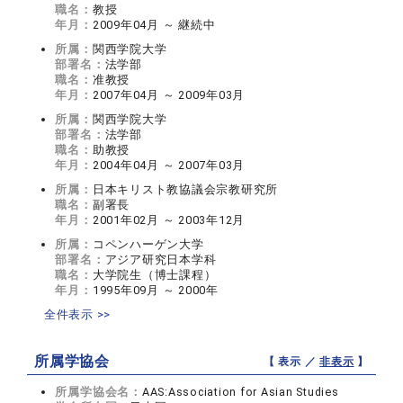
職名：
教授
年月：
2009年04月 ～ 継続中
所属：
関西学院大学
部署名：
法学部
職名：
准教授
年月：
2007年04月 ～ 2009年03月
所属：
関西学院大学
部署名：
法学部
職名：
助教授
年月：
2004年04月 ～ 2007年03月
所属：
日本キリスト教協議会宗教研究所
職名：
副署長
年月：
2001年02月 ～ 2003年12月
所属：
コペンハーゲン大学
部署名：
アジア研究日本学科
職名：
大学院生（博士課程）
年月：
1995年09月 ～ 2000年
全件表示 >>
所属学協会
【 表示 ／
非表示
】
所属学協会名：
AAS:Association for Asian Studies