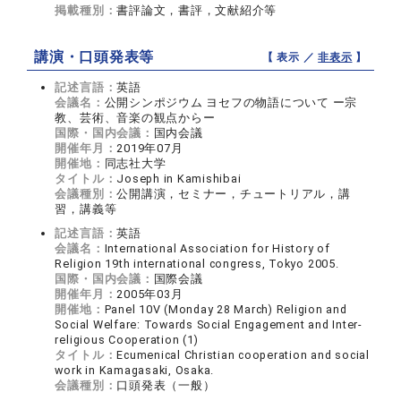
掲載種別：
書評論文，書評，文献紹介等
講演・口頭発表等
【 表示 ／
非表示
】
記述言語：
英語
会議名：
公開シンポジウム ヨセフの物語について ー宗
教、芸術、音楽の観点からー
国際・国内会議：
国内会議
開催年月：
2019年07月
開催地：
同志社大学
タイトル：
Joseph in Kamishibai
会議種別：
公開講演，セミナー，チュートリアル，講
習，講義等
記述言語：
英語
会議名：
International Association for History of
Religion 19th international congress, Tokyo 2005.
国際・国内会議：
国際会議
開催年月：
2005年03月
開催地：
Panel 10V (Monday 28 March) Religion and
Social Welfare: Towards Social Engagement and Inter-
religious Cooperation (1)
タイトル：
Ecumenical Christian cooperation and social
work in Kamagasaki, Osaka.
会議種別：
口頭発表（一般）