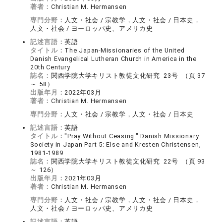
著者：
Christian M. Hermansen
専門分野：
人文・社会 / 宗教学，人文・社会 / 日本史，
人文・社会 / ヨーロッパ史、アメリカ史
記述言語：
英語
タイトル：
The Japan-Missionaries of the United
Danish Evangelical Lutheran Church in America in the
20th Century
誌名：
関西学院大学キリスト教徒文化研究 23号 （頁 37
～ 58）
出版年月：
2022年03月
著者：
Christian M. Hermansen
専門分野：
人文・社会 / 宗教学，人文・社会 / 日本史
記述言語：
英語
タイトル：
"Pray Without Ceasing." Danish Missionary
Society in Japan Part 5: Else and Kresten Christensen,
1981-1989
誌名：
関西学院大学キリスト教徒文化研究 22号 （頁 93
～ 126）
出版年月：
2021年03月
著者：
Christian M. Hermansen
専門分野：
人文・社会 / 宗教学，人文・社会 / 日本史，
人文・社会 / ヨーロッパ史、アメリカ史
記述言語：
英語