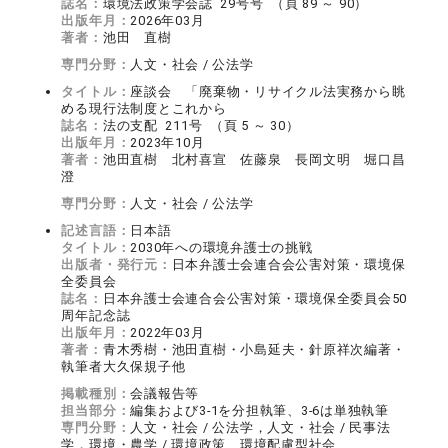
誌名：
環境法政策学会誌 29号号 （頁 89 ～ 90）
出版年月：
2026年03月
著者：
池田 直樹
専門分野：
人文・社会 / 公法学
タイトル：
座談会 「廃棄物・リサイクル法実務から眺
める現行法制度とこれから
誌名：
法の支配 211号 （頁 5 ～ 30）
出版年月：
2023年10月
著者：
池田直樹 北村喜宣 佐藤泉 長岡文明 堀口昌
澄
専門分野：
人文・社会 / 公法学
記述言語：
日本語
タイトル：
2030年への環境弁護士の挑戦
出版者・発行元：
日本弁護士会連合会公害対策・環境保
全委員会
誌名：
日本弁護士会連合会公害対策・環境保全委員会50
周年記念誌
出版年月：
2022年03月
著者：
青木秀樹・池田直樹・小島延夫・針原祥次編著・
執筆者大久保規子他
掲載種別：
会議報告等
担当部分：
編集および3-1を分担執筆、3-6は単独執筆
専門分野：
人文・社会 / 公法学，人文・社会 / 民事法
学，環境・農学 / 環境政策、環境配慮型社会