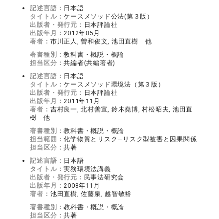
記述言語：
日本語
タイトル：
ケースメソッド公法(第３版）
出版者・発行元：
日本評論社
出版年月：
2012年05月
著者：
市川正人, 曽和俊文, 池田直樹 他
著書種別：
教科書・概説・概論
担当区分：
共編者(共編著者)
記述言語：
日本語
タイトル：
ケースメソッド環境法（第３版）
出版者・発行元：
日本評論社
出版年月：
2011年11月
著者：
吉村良一, 北村善宣, 鈴木堯博, 村松昭夫, 池田直
樹 他
著書種別：
教科書・概説・概論
担当範囲：
化学物質とリスク―リスク型被害と因果関係
担当区分：
共著
記述言語：
日本語
タイトル：
実務環境法講義
出版者・発行元：
民事法研究会
出版年月：
2008年11月
著者：
池田直樹, 佐藤泉, 越智敏裕
著書種別：
教科書・概説・概論
担当区分：
共著