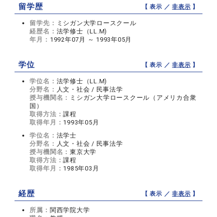
留学歴
【 表示 ／
非表示
】
留学先：
ミシガン大学ロースクール
経歴名：
法学修士（LL.M)
年月：
1992年07月 ～ 1993年05月
学位
【 表示 ／
非表示
】
学位名：
法学修士（LL.M)
分野名：
人文・社会 / 民事法学
授与機関名：
ミシガン大学ロースクール（アメリカ合衆
国）
取得方法：
課程
取得年月：
1993年05月
学位名：
法学士
分野名：
人文・社会 / 民事法学
授与機関名：
東京大学
取得方法：
課程
取得年月：
1985年03月
経歴
【 表示 ／
非表示
】
所属：
関西学院大学