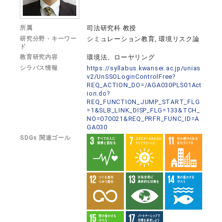
所属
司法研究科 教授
研究分野・キーワー
シミュレーション教育, 環境リスク論
ド
教育研究内容
環境法、ローヤリング
シラバス情報
https://syllabus.kwansei.ac.jp/unias
v2/UnSSOLoginControlFree?
REQ_ACTION_DO=/AGA030PLS01Act
ion.do?
REQ_FUNCTION_JUMP_START_FLG
=1&SLB_LINK_DISP_FLG=133&TCH_
NO=070021&REQ_PRFR_FUNC_ID=A
GA030
SDGs 関連ゴール