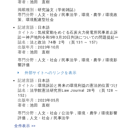
著者：
池田 直樹
掲載種別：
研究論文（学術雑誌）
専門分野：
人文・社会 / 民事法学，環境・農学 / 環境政
策、環境配慮型社会
記述言語：
日本語
タイトル：
気候変動をめぐる石炭火力発電所民事差止訴
訟ー神戸地判令和5年3月20日判決についての問題提起ー
誌名：
法と政治 74巻 2号 （頁 131 ～ 157）
出版年月：
2023年10月
著者：
池田 直樹
専門分野：
人文・社会 / 民事法学，環境・農学 / 環境影
響評価
外部サイトへのリンクを表示
記述言語：
日本語
タイトル：
環境訴訟と将来の環境利益の憲法的位置づけ
誌名：
法学館憲法研究所Law Journal 28号 （頁 128 ～
152）
出版年月：
2023年05月
著者：
池田 直樹
専門分野：
人文・社会 / 公法学，環境・農学 / 環境影響
評価，人文・社会 / 民事法学
全件表示 >>