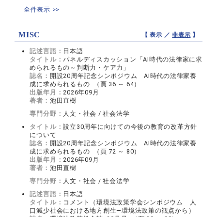
全件表示 >>
MISC
【 表示 ／
非表示
】
記述言語：
日本語
タイトル：
パネルディスカッション「AI時代の法律家に求
められるもの～判断力・ケア力」
誌名：
開設20周年記念シンポジウム AI時代の法律家養
成に求められるもの （頁 36 ～ 64）
出版年月：
2026年09月
著者：
池田直樹
専門分野：
人文・社会 / 社会法学
タイトル：
設立30周年に向けての今後の教育の改革方針
について
誌名：
開設20周年記念シンポジウム AI時代の法律家養
成に求められるもの （頁 72 ～ 80）
出版年月：
2026年09月
著者：
池田直樹
専門分野：
人文・社会 / 社会法学
記述言語：
日本語
タイトル：
コメント（環境法政策学会シンポジウム 人
口減少社会における地方創生―環境法政策の観点から）