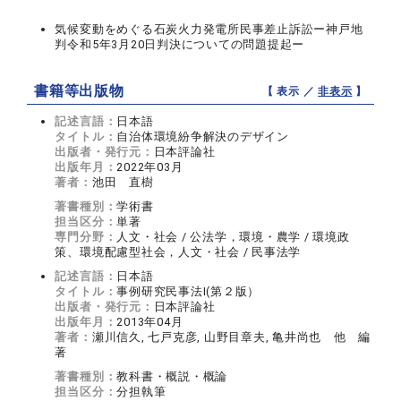
気候変動をめぐる石炭火力発電所民事差止訴訟ー神戸地
判令和5年3月20日判決についての問題提起ー
書籍等出版物
【 表示 ／
非表示
】
記述言語：
日本語
タイトル：
自治体環境紛争解決のデザイン
出版者・発行元：
日本評論社
出版年月：
2022年03月
著者：
池田 直樹
著書種別：
学術書
担当区分：
単著
専門分野：
人文・社会 / 公法学，環境・農学 / 環境政
策、環境配慮型社会，人文・社会 / 民事法学
記述言語：
日本語
タイトル：
事例研究民事法I(第２版）
出版者・発行元：
日本評論社
出版年月：
2013年04月
著者：
瀬川信久, 七戸克彦, 山野目章夫, 亀井尚也 他 編
著
著書種別：
教科書・概説・概論
担当区分：
分担執筆