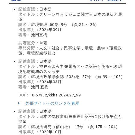
記述言語：
日本語
タイトル：
グリーンウォッシュに関する日本の現状と展
望
誌名：
環境管理 60巻 9号 （頁 21 ～ 26）
出版年月：
2024年09月
著者：
池田直樹
共著区分：
単著
専門分野：
人文・社会 / 民事法学，環境・農学 / 環境政
策、環境配慮型社会
記述言語：
日本語
タイトル：
神戸石炭火力発電所アセス訴訟とあるべき環
境配慮義務のスケッチ
誌名：
環境法政策学会誌 2024巻 27号 （頁 99 ～ 108）
出版年月：
2024年03月
著者：
池田 直樹
DOI：
10.57382/kkhs.2024.27_99
外部サイトへのリンクを表示
記述言語：
日本語
タイトル：
日本の気候変動民事差止訴訟における争点と
展望
誌名：
環境法研究（信山社） 17号 （頁 175 ～ 204）
出版年月：
2023年10月