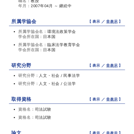
職名：
教授
年月：
2007年04月 ～ 継続中
所属学協会
【 表示 ／
非表示
】
所属学協会名：
環境法政策学会
学会所在国：
日本国
所属学協会名：
臨床法学教育学会
学会所在国：
日本国
研究分野
【 表示 ／
非表示
】
研究分野：
人文・社会 / 民事法学
研究分野：
人文・社会 / 公法学
取得資格
【 表示 ／
非表示
】
資格名：
司法試験
資格名：
司法試験
論文
【 表示 ／
非表示
】