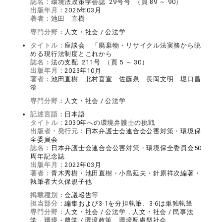
誌名：
環境法政策学会誌 29号号 （頁 89 ～ 90）
出版年月：
2026年03月
著者：
池田 直樹
専門分野：
人文・社会 / 公法学
タイトル：
座談会 「廃棄物・リサイクル法実務から眺
める現行法制度とこれから
誌名：
法の支配 211号 （頁 5 ～ 30）
出版年月：
2023年10月
著者：
池田直樹 北村喜宣 佐藤泉 長岡文明 堀口昌
澄
専門分野：
人文・社会 / 公法学
記述言語：
日本語
タイトル：
2030年への環境弁護士の挑戦
出版者・発行元：
日本弁護士会連合会公害対策・環境保
全委員会
誌名：
日本弁護士会連合会公害対策・環境保全委員会50
周年記念誌
出版年月：
2022年03月
著者：
青木秀樹・池田直樹・小島延夫・針原祥次編著・
執筆者大久保規子他
掲載種別：
会議報告等
担当部分：
編集および3-1を分担執筆、3-6は単独執筆
専門分野：
人文・社会 / 公法学，人文・社会 / 民事法
学，環境・農学 / 環境政策、環境配慮型社会