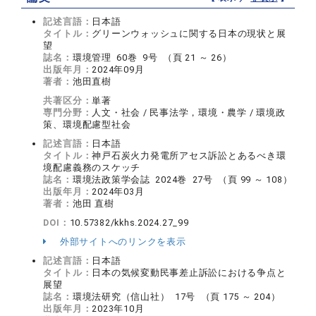
記述言語：
日本語
タイトル：
グリーンウォッシュに関する日本の現状と展
望
誌名：
環境管理 60巻 9号 （頁 21 ～ 26）
出版年月：
2024年09月
著者：
池田直樹
共著区分：
単著
専門分野：
人文・社会 / 民事法学，環境・農学 / 環境政
策、環境配慮型社会
記述言語：
日本語
タイトル：
神戸石炭火力発電所アセス訴訟とあるべき環
境配慮義務のスケッチ
誌名：
環境法政策学会誌 2024巻 27号 （頁 99 ～ 108）
出版年月：
2024年03月
著者：
池田 直樹
DOI：
10.57382/kkhs.2024.27_99
外部サイトへのリンクを表示
記述言語：
日本語
タイトル：
日本の気候変動民事差止訴訟における争点と
展望
誌名：
環境法研究（信山社） 17号 （頁 175 ～ 204）
出版年月：
2023年10月