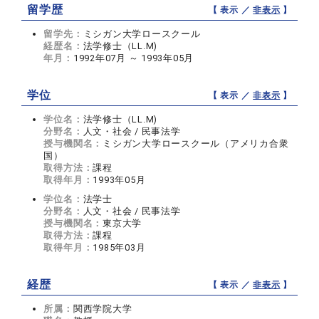
留学歴
【 表示 ／
非表示
】
留学先：
ミシガン大学ロースクール
経歴名：
法学修士（LL.M)
年月：
1992年07月 ～ 1993年05月
学位
【 表示 ／
非表示
】
学位名：
法学修士（LL.M)
分野名：
人文・社会 / 民事法学
授与機関名：
ミシガン大学ロースクール（アメリカ合衆
国）
取得方法：
課程
取得年月：
1993年05月
学位名：
法学士
分野名：
人文・社会 / 民事法学
授与機関名：
東京大学
取得方法：
課程
取得年月：
1985年03月
経歴
【 表示 ／
非表示
】
所属：
関西学院大学