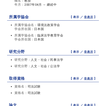
職名：
教授
年月：
2007年04月 ～ 継続中
所属学協会
【 表示 ／
非表示
】
所属学協会名：
環境法政策学会
学会所在国：
日本国
所属学協会名：
臨床法学教育学会
学会所在国：
日本国
研究分野
【 表示 ／
非表示
】
研究分野：
人文・社会 / 民事法学
研究分野：
人文・社会 / 公法学
取得資格
【 表示 ／
非表示
】
資格名：
司法試験
資格名：
司法試験
論文
【 表示 ／
非表示
】