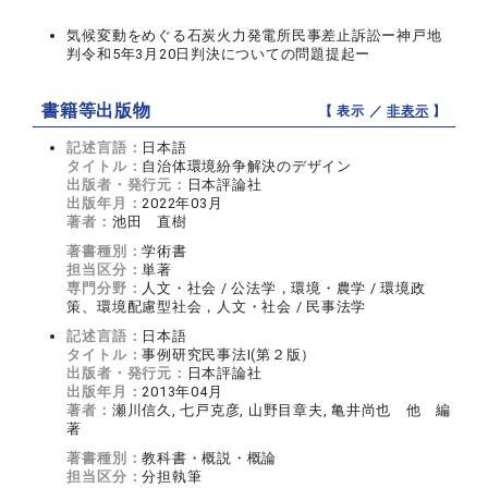
気候変動をめぐる石炭火力発電所民事差止訴訟ー神戸地
判令和5年3月20日判決についての問題提起ー
書籍等出版物
【 表示 ／
非表示
】
記述言語：
日本語
タイトル：
自治体環境紛争解決のデザイン
出版者・発行元：
日本評論社
出版年月：
2022年03月
著者：
池田 直樹
著書種別：
学術書
担当区分：
単著
専門分野：
人文・社会 / 公法学，環境・農学 / 環境政
策、環境配慮型社会，人文・社会 / 民事法学
記述言語：
日本語
タイトル：
事例研究民事法I(第２版）
出版者・発行元：
日本評論社
出版年月：
2013年04月
著者：
瀬川信久, 七戸克彦, 山野目章夫, 亀井尚也 他 編
著
著書種別：
教科書・概説・概論
担当区分：
分担執筆