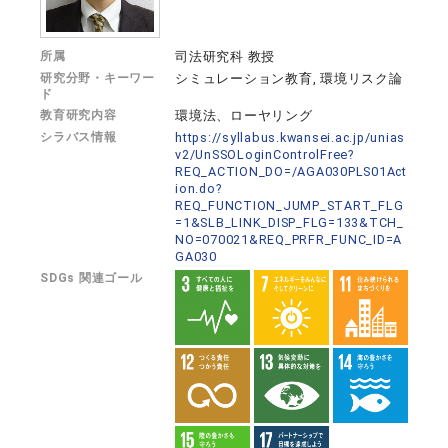
所属
司法研究科 教授
研究分野・キーワー
シミュレーション教育, 環境リスク論
ド
教育研究内容
環境法、ローヤリング
シラバス情報
https://syllabus.kwansei.ac.jp/unias
v2/UnSSOLoginControlFree?
REQ_ACTION_DO=/AGA030PLS01Act
ion.do?
REQ_FUNCTION_JUMP_START_FLG
=1&SLB_LINK_DISP_FLG=133&TCH_
NO=070021&REQ_PRFR_FUNC_ID=A
GA030
SDGs 関連ゴール