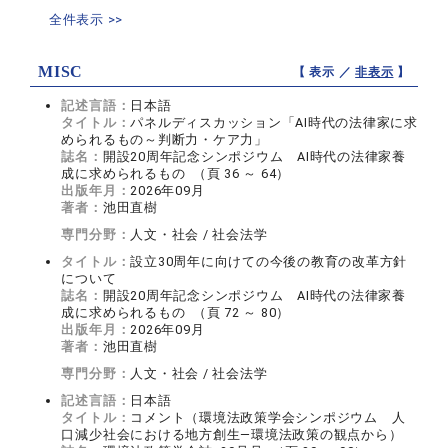
全件表示 >>
MISC
【 表示 ／
非表示
】
記述言語：
日本語
タイトル：
パネルディスカッション「AI時代の法律家に求
められるもの～判断力・ケア力」
誌名：
開設20周年記念シンポジウム AI時代の法律家養
成に求められるもの （頁 36 ～ 64）
出版年月：
2026年09月
著者：
池田直樹
専門分野：
人文・社会 / 社会法学
タイトル：
設立30周年に向けての今後の教育の改革方針
について
誌名：
開設20周年記念シンポジウム AI時代の法律家養
成に求められるもの （頁 72 ～ 80）
出版年月：
2026年09月
著者：
池田直樹
専門分野：
人文・社会 / 社会法学
記述言語：
日本語
タイトル：
コメント（環境法政策学会シンポジウム 人
口減少社会における地方創生―環境法政策の観点から）