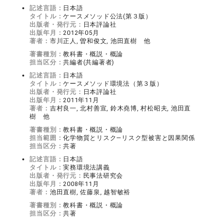
記述言語：
日本語
タイトル：
ケースメソッド公法(第３版）
出版者・発行元：
日本評論社
出版年月：
2012年05月
著者：
市川正人, 曽和俊文, 池田直樹 他
著書種別：
教科書・概説・概論
担当区分：
共編者(共編著者)
記述言語：
日本語
タイトル：
ケースメソッド環境法（第３版）
出版者・発行元：
日本評論社
出版年月：
2011年11月
著者：
吉村良一, 北村善宣, 鈴木堯博, 村松昭夫, 池田直
樹 他
著書種別：
教科書・概説・概論
担当範囲：
化学物質とリスク―リスク型被害と因果関係
担当区分：
共著
記述言語：
日本語
タイトル：
実務環境法講義
出版者・発行元：
民事法研究会
出版年月：
2008年11月
著者：
池田直樹, 佐藤泉, 越智敏裕
著書種別：
教科書・概説・概論
担当区分：
共著