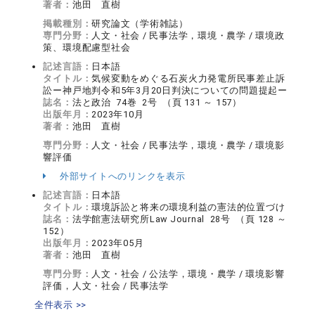
著者：
池田 直樹
掲載種別：
研究論文（学術雑誌）
専門分野：
人文・社会 / 民事法学，環境・農学 / 環境政
策、環境配慮型社会
記述言語：
日本語
タイトル：
気候変動をめぐる石炭火力発電所民事差止訴
訟ー神戸地判令和5年3月20日判決についての問題提起ー
誌名：
法と政治 74巻 2号 （頁 131 ～ 157）
出版年月：
2023年10月
著者：
池田 直樹
専門分野：
人文・社会 / 民事法学，環境・農学 / 環境影
響評価
外部サイトへのリンクを表示
記述言語：
日本語
タイトル：
環境訴訟と将来の環境利益の憲法的位置づけ
誌名：
法学館憲法研究所Law Journal 28号 （頁 128 ～
152）
出版年月：
2023年05月
著者：
池田 直樹
専門分野：
人文・社会 / 公法学，環境・農学 / 環境影響
評価，人文・社会 / 民事法学
全件表示 >>