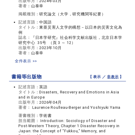
出版年月：
2024年03月
著者：
山泰幸
掲載種別：
研究論文（大学，研究機関等紀要）
記述言語：
中国語
タイトル：
東亜災害人文学的構想－以日本的災害文化為
例
誌名：
『日本学研究』社会科学文献出版社，北京日本学
研究中心 35号 （頁 3 ～ 12）
出版年月：
2023年10月
著者：
山泰幸
全件表示 >>
書籍等出版物
【 表示 ／
非表示
】
記述言語：
英語
タイトル：
Disasters, Recovery and Emotions in Asia
and in Europe
出版年月：
2026年04月
著者：
Laurence Roulleau-Berger and Yoshiyuki Yama
著書種別：
学術書
担当範囲：
Introduction: Sociology of Disaster and
Post-Western Theory, Chapter 1 Disaster Recovery in
Japan: the Concept of “Fukkou,” Memory, and