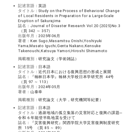
記述言語：
英語
タイトル：
Study on the Process of Behavioral Change
of Local Residents in Preparation for a Large-Scale
Eruption of Sakurajima
誌名：
Journal of Disaster Research Vol.20 (2025)No.3
（頁 342 ～ 357）
出版年月：
2025年06月
著者：
Ken Sugo;Masamitsu Onishi;Yoshiyuki
Yama;Masato Iguchi;Genta Nakano;Kensuke
Takenouchi;Katsuya Yamori;Hiroshi Shimamoto
掲載種別：
研究論文（学術雑誌）
記述言語：
日本語
タイトル：
近代日本における復興思想の形成と展開
誌名：
『翰林日本学』翰林大学校日本学研究所 44号
（頁 97 ～ 113）
出版年月：
2024年05月
著者：
山泰幸
掲載種別：
研究論文（大学，研究機関等紀要）
記述言語：
日本語
タイトル：
過疎地域の孤立集落の災害対応と復興の課題─
令和 6 年能登半島地震を受けて
誌名：
『災害復興研究』関西学院大学災害復興制度研究
所 15号 （頁 85 ～ 89）