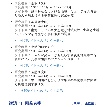
研究種目：
基盤研究(C)
研究期間：
2024年04月 ～ 2027年03月
タイトル：
超高齢社会における地域コミュニティの災害
対応力を底上げする事前復興の実践研究
研究種目：
基盤研究(B)
研究期間：
2015年04月 ～ 2019年03月
タイトル：
南海トラフの巨大想定と地域破壊―生存と生活
のジレンマを克服する事前復興の調査
外部サイトへのリンクを表示
研究種目：
挑戦的萌芽研究
研究期間：
2015年04月 ～ 2017年03月
タイトル：
〈未来の災害〉がもたらす被災前地域破壊を
視野に入れた事前復興のアクションリサーチ
外部サイトへのリンクを表示
研究種目：
基盤研究(B)
研究期間：
2010年04月 ～ 2013年03月
タイトル：
中山間地における孤立集落の事前復興に関す
る災害復興学的研究
外部サイトへのリンクを表示
講演・口頭発表等
【 表示 ／
非表示
】