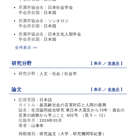
所属学協会名：
日本社会学会
学会所在国：
日本国
所属学協会名：
ソシオロジ
学会所在国：
日本国
所属学協会名：
日本文化人類学会
学会所在国：
日本国
全件表示 >>
研究分野
【 表示 ／
非表示
】
研究分野：
人文・社会 / 社会学
論文
【 表示 ／
非表示
】
記述言語：
日本語
タイトル：
超高齢社会の災害対応と人間の復興
誌名：
生活協同組合研究 東日本大震災から15年：過去の
災害の経験から学ぶこと 602号 （頁 5 ～ 12）
出版年月：
2026年03月
著者：
山泰幸
掲載種別：
研究論文（大学，研究機関等紀要）