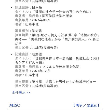
担当区分：
共編者(共編著者)
記述言語：
日本語
タイトル：
『破壊の社会学ー社会の再生のために』
出版者・発行元：
関西学院大学出版会
出版年月：
2025年03月
著者：
山泰幸他
著書種別：
学術書
担当範囲：
第I部 死から捉える社会 第1章「追憶の秩序」
再考── 「両義的な他者」から「媒介的知識人」へ,あと
がき
担当区分：
共編者(共編著者)
記述言語：
朝鮮語
タイトル：
『災難共同体日本ー超高齢・災難社会におけ
るケアと絆の再編』
出版者・発行元：
ソウル大学校出版文化院
出版年月：
2024年12月
著者：
山泰幸他
担当範囲：
第４章 退職した男性たちの地域デビュー
担当区分：
共編者(共編著者)
全件表示 >>
MISC
【 表示 ／
非表示
】