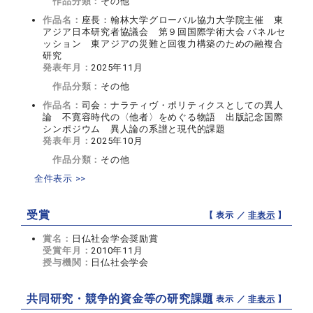
作品分類：
その他
作品名：
座長：翰林大学グローバル協力大学院主催 東
アジア日本研究者協議会 第９回国際学術大会 パネルセ
ッション 東アジアの災難と回復力構築のための融複合
研究
発表年月：
2025年11月
作品分類：
その他
作品名：
司会：ナラティヴ・ポリティクスとしての異人
論 不寛容時代の〈他者〉をめぐる物語 出版記念国際
シンポジウム 異人論の系譜と現代的課題
発表年月：
2025年10月
作品分類：
その他
全件表示 >>
受賞
【 表示 ／
非表示
】
賞名：
日仏社会学会奨励賞
受賞年月：
2010年11月
授与機関：
日仏社会学会
共同研究・競争的資金等の研究課題
【 表示 ／
非表示
】