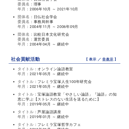
委員名：
理事
年月：
2006年10月 ～ 2021年10月
団体名：
日仏社会学会
委員名：
事務局幹事
年月：
2004年11月 ～ 2006年09月
団体名：
比較日本文化研究会
委員名：
運営委員
年月：
2004年04月 ～ 継続中
社会貢献活動
【 表示 ／
非表示
】
タイトル：
オンライン論語教室
年月：
2021年05月 ～ 継続中
タイトル：
フレミラ宝塚人生100年研究会
年月：
2021年05月 ～ 継続中
タイトル：
宝塚論語教室「やさしい論語」『論語』の知
恵に学ぶ【ストレスのない生活を送るために】
年月：
2019年05月 ～ 継続中
タイトル：
芦屋論語講座
年月：
2019年01月 ～ 継続中
タイトル：
フレミラ宝塚哲学カフェ