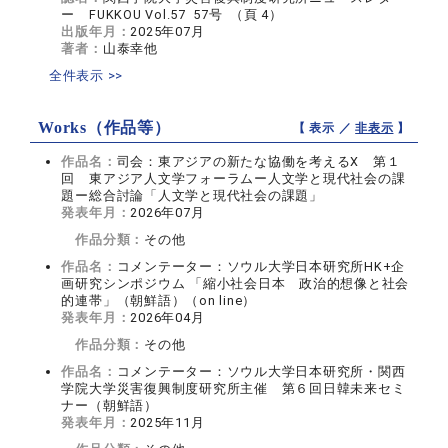
ー FUKKOU Vol.57 57号 （頁 4）
出版年月：
2025年07月
著者：
山泰幸他
全件表示 >>
Works（作品等）
【 表示 ／
非表示
】
作品名：
司会：東アジアの新たな協働を考えるX 第１
回 東アジア人文学フォーラムー人文学と現代社会の課
題ー総合討論「人文学と現代社会の課題」
発表年月：
2026年07月
作品分類：
その他
作品名：
コメンテーター：ソウル大学日本研究所HK+企
画研究シンポジウム 「縮小社会日本 政治的想像と社会
的連帯」（朝鮮語）（on line）
発表年月：
2026年04月
作品分類：
その他
作品名：
コメンテーター：ソウル大学日本研究所・関西
学院大学災害復興制度研究所主催 第６回日韓未来セミ
ナー（朝鮮語）
発表年月：
2025年11月