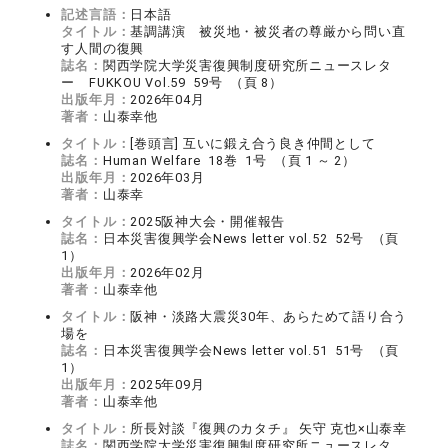
記述言語：
日本語
タイトル：
基調講演 被災地・被災者の尊厳から問い直
す人間の復興
誌名：
関西学院大学災害復興制度研究所ニュースレタ
ー FUKKOU Vol.59 59号 （頁 8）
出版年月：
2026年04月
著者：
山泰幸他
タイトル：
[巻頭言] 互いに鍛え合う良き仲間として
誌名：
Human Welfare 18巻 1号 （頁 1 ～ 2）
出版年月：
2026年03月
著者：
山泰幸
タイトル：
2025阪神大会・開催報告
誌名：
日本災害復興学会News letter vol.52 52号 （頁
1）
出版年月：
2026年02月
著者：
山泰幸他
タイトル：
阪神・淡路大震災30年、あらためて語り合う
場を
誌名：
日本災害復興学会News letter vol.51 51号 （頁
1）
出版年月：
2025年09月
著者：
山泰幸他
タイトル：
所長対談『復興のカタチ』 矢守 克也×山泰幸
誌名：
関西学院大学災害復興制度研究所ニュースレタ