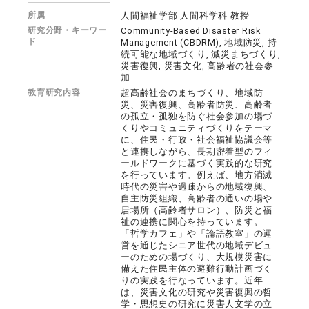
所属
人間福祉学部 人間科学科 教授
研究分野・キーワー
Community-Based Disaster Risk
ド
Management (CBDRM), 地域防災, 持
続可能な地域づくり, 減災まちづくり,
災害復興, 災害文化, 高齢者の社会参
加
教育研究内容
超高齢社会のまちづくり、地域防
災、災害復興、高齢者防災、高齢者
の孤立・孤独を防ぐ社会参加の場づ
くりやコミュニティづくりをテーマ
に、住民・行政・社会福祉協議会等
と連携しながら、長期密着型のフィ
ールドワークに基づく実践的な研究
を行っています。例えば、地方消滅
時代の災害や過疎からの地域復興、
自主防災組織、高齢者の通いの場や
居場所（高齢者サロン）、防災と福
祉の連携に関心を持っています。
「哲学カフェ」や「論語教室」の運
営を通じたシニア世代の地域デビュ
ーのための場づくり、大規模災害に
備えた住民主体の避難行動計画づく
りの実践を行なっています。近年
は、災害文化の研究や災害復興の哲
学・思想史の研究に災害人文学の立