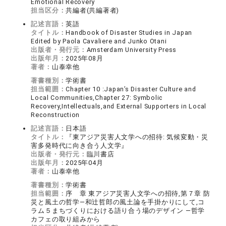
Emotional Recovery
担当区分：
共編者(共編著者)
記述言語：
英語
タイトル：
Handbook of Disaster Studies in Japan
Edited by Paola Cavaliere and Junko Otani
出版者・発行元：
Amsterdam University Press
出版年月：
2025年08月
著者：
山泰幸他
著書種別：
学術書
担当範囲：
Chapter 10 :Japan’s Disaster Culture and
Local Communities,Chapter 27: Symbolic
Recovery,Intellectuals,and External Supporters in Local
Reconstruction
記述言語：
日本語
タイトル：
『東アジア災害人文学への招待: 気候変動・災
害多発時代に向き合う人文学』
出版者・発行元：
臨川書店
出版年月：
2025年04月
著者：
山泰幸他
著書種別：
学術書
担当範囲：
序 章 東アジア災害人文学への招待,第７章 防
災と風土の哲学―和辻哲郎の風土論を手掛かりにして,コ
ラム５まちづくりにおける語り合う場のデザイン ―哲学
カフェの取り組みから