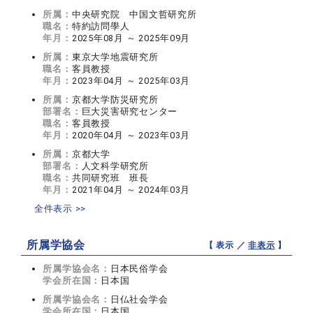
所属：
中央研究院 中国文哲研究所
職名：
特約訪問學人
年月：
2025年08月 ～ 2025年09月
所属：
東京大学地震研究所
職名：
客員教授
年月：
2023年04月 ～ 2025年03月
所属：
京都大学防災研究所
部署名：
巨大災害研究センター
職名：
客員教授
年月：
2020年04月 ～ 2023年03月
所属：
京都大学
部署名：
人文科学研究所
職名：
共同研究班 班長
年月：
2021年04月 ～ 2024年03月
全件表示 >>
所属学協会
【 表示 ／
非表示
】
所属学協会名：
日本民俗学会
学会所在国：
日本国
所属学協会名：
日仏社会学会
学会所在国：
日本国