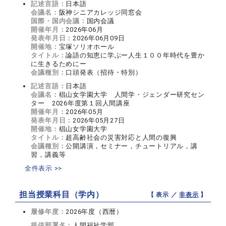
記述言語：
日本語
会議名：
阪神シニアカレッジ同窓会
国際・国内会議：
国内会議
開催年月：
2026年06月
発表年月日：
2026年06月09日
開催地：
宝塚ソリオホール
タイトル：
論語の知恵に学ぶー人生１００年時代を豊か
に生きるためにー
会議種別：
口頭発表（招待・特別）
記述言語：
日本語
会議名：
椙山女学園大学 人間学・ジェンダー研究セン
ター 2026年度第１回人間講座
開催年月：
2026年05月
発表年月日：
2026年05月27日
開催地：
椙山女学園大学
タイトル：
超高齢社会の災害対応と人間の復興
会議種別：
公開講演，セミナー，チュートリアル，講
習，講義等
全件表示 >>
担当授業科目（学内）
【 表示 ／
非表示
】
履修年度：
2026年度（西暦）
提供部署名：
人間福祉学部