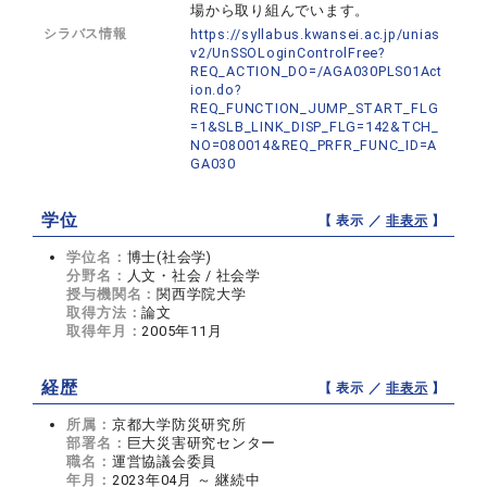
場から取り組んでいます。
シラバス情報
https://syllabus.kwansei.ac.jp/unias
v2/UnSSOLoginControlFree?
REQ_ACTION_DO=/AGA030PLS01Act
ion.do?
REQ_FUNCTION_JUMP_START_FLG
=1&SLB_LINK_DISP_FLG=142&TCH_
NO=080014&REQ_PRFR_FUNC_ID=A
GA030
学位
【 表示 ／
非表示
】
学位名：
博士(社会学)
分野名：
人文・社会 / 社会学
授与機関名：
関西学院大学
取得方法：
論文
取得年月：
2005年11月
経歴
【 表示 ／
非表示
】
所属：
京都大学防災研究所
部署名：
巨大災害研究センター
職名：
運営協議会委員
年月：
2023年04月 ～ 継続中