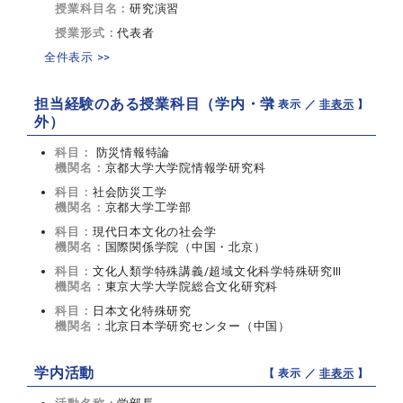
授業科目名：
研究演習
授業形式：
代表者
全件表示 >>
担当経験のある授業科目（学内・学
【 表示 ／
非表示
】
外）
科目：
防災情報特論
機関名：
京都大学大学院情報学研究科
科目：
社会防災工学
機関名：
京都大学工学部
科目：
現代日本文化の社会学
機関名：
国際関係学院（中国・北京）
科目：
文化人類学特殊講義/超域文化科学特殊研究Ⅲ
機関名：
東京大学大学院総合文化研究科
科目：
日本文化特殊研究
機関名：
北京日本学研究センター（中国）
学内活動
【 表示 ／
非表示
】