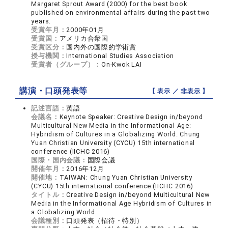
Margaret Sprout Award (2000) for the best book
published on environmental affairs during the past two
years.
受賞年月：
2000年01月
受賞国：
アメリカ合衆国
受賞区分：
国内外の国際的学術賞
授与機関：
International Studies Association
受賞者（グループ）：
On-Kwok LAI
講演・口頭発表等
【 表示 ／
非表示
】
記述言語：
英語
会議名：
Keynote Speaker: Creative Design in/beyond
Multicultural New Media in the Informational Age:
Hybridism of Cultures in a Globalizing World. Chung
Yuan Christian University (CYCU) 15th international
conference (IICHC 2016)
国際・国内会議：
国際会議
開催年月：
2016年12月
開催地：
TAIWAN: Chung Yuan Christian University
(CYCU) 15th international conference (IICHC 2016)
タイトル：
Creative Design in/beyond Multicultural New
Media in the Informational Age Hybridism of Cultures in
a Globalizing World.
会議種別：
口頭発表（招待・特別）