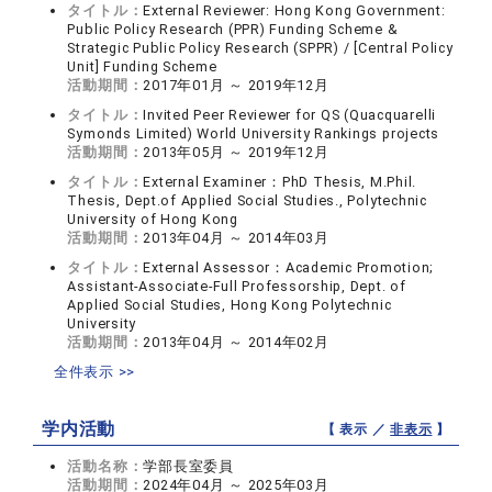
タイトル：
External Reviewer: Hong Kong Government:
Public Policy Research (PPR) Funding Scheme &
Strategic Public Policy Research (SPPR) / [Central Policy
Unit] Funding Scheme
活動期間：
2017年01月 ～ 2019年12月
タイトル：
Invited Peer Reviewer for QS (Quacquarelli
Symonds Limited) World University Rankings projects
活動期間：
2013年05月 ～ 2019年12月
タイトル：
External Examiner：PhD Thesis, M.Phil.
Thesis, Dept.of Applied Social Studies., Polytechnic
University of Hong Kong
活動期間：
2013年04月 ～ 2014年03月
タイトル：
External Assessor：Academic Promotion;
Assistant-Associate-Full Professorship, Dept. of
Applied Social Studies, Hong Kong Polytechnic
University
活動期間：
2013年04月 ～ 2014年02月
全件表示 >>
学内活動
【 表示 ／
非表示
】
活動名称：
学部長室委員
活動期間：
2024年04月 ～ 2025年03月