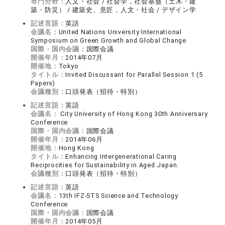
専門分野：
人文・社会 / 社会学，社会基盤（土木・建
築・防災） / 建築史、意匠，人文・社会 / デザイン学
記述言語：
英語
会議名：
United Nations University International
Symposium on Green Growth and Global Change
国際・国内会議：
国際会議
開催年月：
2014年07月
開催地：
Tokyo
タイトル：
Invited Discussant for Parallel Session 1 (5
Papers)
会議種別：
口頭発表（招待・特別）
記述言語：
英語
会議名：
City University of Hong Kong 30th Anniversary
Conference
国際・国内会議：
国際会議
開催年月：
2014年06月
開催地：
Hong Kong
タイトル：
Enhancing Intergenerational Caring
Reciprocities for Sustainability in Aged Japan.
会議種別：
口頭発表（招待・特別）
記述言語：
英語
会議名：
13th IFZ-STS Science and Technology
Conference
国際・国内会議：
国際会議
開催年月：
2014年05月