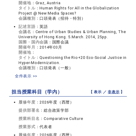
開催地：
Graz, Austria
タイトル：
Human Rights for All in the Globalization
Project @ New Media Spaces?
会議種別：
口頭発表（招待・特別）
記述言語：
英語
会議名：
Centre of Urban Studies & Urban Planning, The
University of Hong Kong. 5.March. 2014, 25pp.
国際・国内会議：
国際会議
開催年月：
2014年03月
開催地：
タイトル：
Questioning the Rio+20 Eco-Social Justice in
Hyper-Modernization.
会議種別：
口頭発表（一般）
全件表示 >>
担当授業科目（学内）
【 表示 ／
非表示
】
履修年度：
2026年度（西暦）
提供部署名：
総合政策学部
授業科目名：
Comparative Culture
授業形式：
代表者
履修年度：
2026年度（西暦）