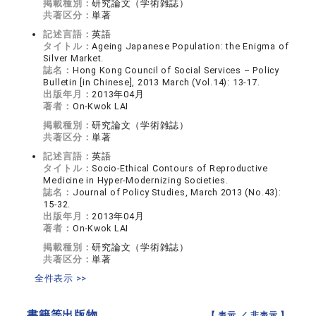
掲載種別：
研究論文（学術雑誌）
共著区分：
単著
記述言語：
英語
タイトル：
Ageing Japanese Population: the Enigma of
Silver Market.
誌名：
Hong Kong Council of Social Services – Policy
Bulletin [in Chinese], 2013 March (Vol.14): 13-17.
出版年月：
2013年04月
著者：
On-Kwok LAI
掲載種別：
研究論文（学術雑誌）
共著区分：
単著
記述言語：
英語
タイトル：
Socio-Ethical Contours of Reproductive
Medicine in Hyper-Modernizing Societies.
誌名：
Journal of Policy Studies, March 2013 (No.43):
15-32.
出版年月：
2013年04月
著者：
On-Kwok LAI
掲載種別：
研究論文（学術雑誌）
共著区分：
単著
全件表示 >>
書籍等出版物
【 表示 ／
非表示
】