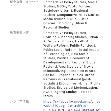
研究分野・キーワー
Comparative Policy Studies, Media
ド
Studies, NGOs, Public Policies,
Sociology, Urban & Regional
Studies, Comparative Policy Studies,
Media Studies, NGOs, Public
Policies, Sociology, Urban &
Regional Studies
教育研究内容
Comparative Policy Studies,
Housing & Planning Studies, Urban
& Regional Studies, Health &
Welfare Reform, Public Policies &
Public Sector Reform, Social Impact
of Technologies, New Media
Studies, Political Economy of
Development and Regional Blocs
Regional/Area Studies of Newly
Industrializing Economies in Asia-
Pacific. European Studies. Urban
Reforms in Transitional (post-
socialist) Economies. Human Rights
Studies, Ecological Modernization.
NGOs, Ageing Studies, Bio-Eco-
Ethics.
シラバス情報
https://syllabus.kwansei.ac.jp/unias
v2/UnSSOLoginControlFree?
REQ_ACTION_DO=/AGA030PLS01Act