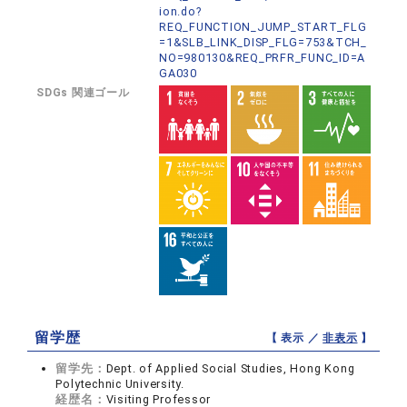
ion.do?
REQ_FUNCTION_JUMP_START_FLG
=1&SLB_LINK_DISP_FLG=753&TCH_
NO=980130&REQ_PRFR_FUNC_ID=A
GA030
SDGs 関連ゴール
留学歴
【 表示 ／
非表示
】
留学先：
Dept. of Applied Social Studies, Hong Kong
Polytechnic University.
経歴名：
Visiting Professor