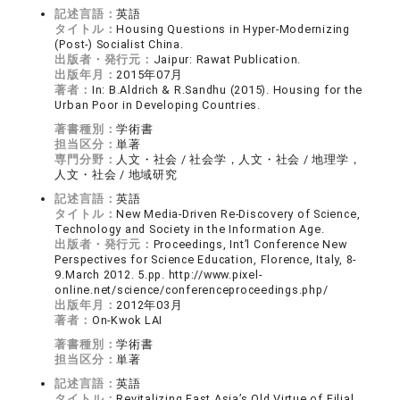
記述言語：
英語
タイトル：
Housing Questions in Hyper-Modernizing
(Post-) Socialist China.
出版者・発行元：
Jaipur: Rawat Publication.
出版年月：
2015年07月
著者：
In: B.Aldrich & R.Sandhu (2015). Housing for the
Urban Poor in Developing Countries.
著書種別：
学術書
担当区分：
単著
専門分野：
人文・社会 / 社会学，人文・社会 / 地理学，
人文・社会 / 地域研究
記述言語：
英語
タイトル：
New Media-Driven Re-Discovery of Science,
Technology and Society in the Information Age.
出版者・発行元：
Proceedings, Int’l Conference New
Perspectives for Science Education, Florence, Italy, 8-
9.March 2012. 5.pp. http://www.pixel-
online.net/science/conferenceproceedings.php/
出版年月：
2012年03月
著者：
On-Kwok LAI
著書種別：
学術書
担当区分：
単著
記述言語：
英語
タイトル：
Revitalizing East Asia’s Old Virtue of Filial