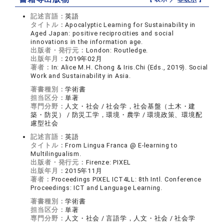
記述言語：
英語
タイトル：
Apocalyptic Learning for Sustainability in
Aged Japan: positive reciprocities and social
innovations in the information age.
出版者・発行元：
London: Routledge.
出版年月：
2019年02月
著者：
In: Alice M.H. Chong & Iris.Chi (Eds., 2019). Social
Work and Sustainability in Asia.
著書種別：
学術書
担当区分：
単著
専門分野：
人文・社会 / 社会学，社会基盤（土木・建
築・防災） / 防災工学，環境・農学 / 環境政策、環境配
慮型社会
記述言語：
英語
タイトル：
From Lingua Franca @ E-learning to
Multilingualism.
出版者・発行元：
Firenze: PIXEL
出版年月：
2015年11月
著者：
Proceedings PIXEL ICT4LL: 8th Intl. Conference
Proceedings: ICT and Language Learning.
著書種別：
学術書
担当区分：
単著
専門分野：
人文・社会 / 言語学，人文・社会 / 社会学