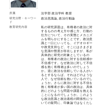
所属
法学部 政治学科 教授
研究分野・キーワー
政治意識論, 政治行動論
ド
教育研究内容
私の研究課題は、有権者の政治に対
するものの考え方や感じ方、行動の
仕方について、その実態とメカニズ
ムを明らかにすることです。政治意
識と一口にいっても、イデオロギー
や政党支持など、そこにはさまざま
な意識や態度が存在しますが、私が
具体的に研究の対象としているの
は、有権者の政治に対する信頼感や
不信感です。なぜ政治に対して不信
感を抱く有権者は多いのでしょう
か。逆に政治を信頼している人がい
るとするならば、それはどのような
人で、なぜ信頼を抱いているのでし
ょうか。さらに政治に対する不信を
抱く有権者が多い国の政治は、具体
的にどのような問題や課題を抱える
ことになるのでしょうか。このよう
な政治意識と政治過程の関係性につ
いての疑問に、印象論ではなくたし