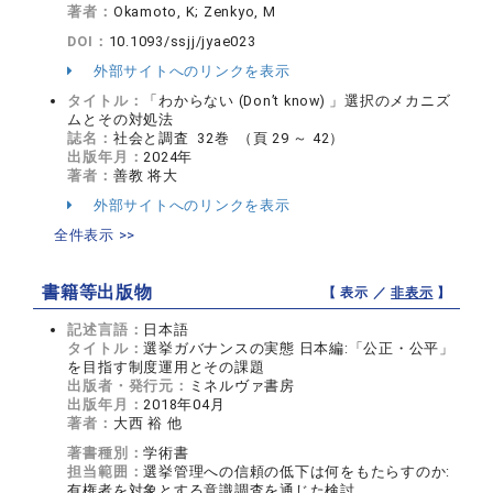
著者：
Okamoto, K; Zenkyo, M
DOI：
10.1093/ssjj/jyae023
外部サイトへのリンクを表示
タイトル：
「わからない (Don’t know) 」選択のメカニズ
ムとその対処法
誌名：
社会と調査 32巻 （頁 29 ～ 42）
出版年月：
2024年
著者：
善教 将大
外部サイトへのリンクを表示
全件表示 >>
書籍等出版物
【 表示 ／
非表示
】
記述言語：
日本語
タイトル：
選挙ガバナンスの実態 日本編:「公正・公平」
を目指す制度運用とその課題
出版者・発行元：
ミネルヴァ書房
出版年月：
2018年04月
著者：
大西 裕 他
著書種別：
学術書
担当範囲：
選挙管理への信頼の低下は何をもたらすのか:
有権者を対象とする意識調査を通じた検討