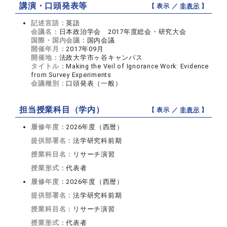
講演・口頭発表等
【 表示 ／
非表示
】
記述言語：
英語
会議名：
日本政治学会 2017年度総会・研究大会
国際・国内会議：
国内会議
開催年月：
2017年09月
開催地：
法政大学市ヶ谷キャンパス
タイトル：
Making the Veil of Ignorance Work: Evidence
from Survey Experiments
会議種別：
口頭発表（一般）
担当授業科目（学内）
【 表示 ／
非表示
】
履修年度：
2026年度（西暦）
提供部署名：
法学研究科前期
授業科目名：
リサーチ演習
授業形式：
代表者
履修年度：
2026年度（西暦）
提供部署名：
法学研究科前期
授業科目名：
リサーチ演習
授業形式：
代表者