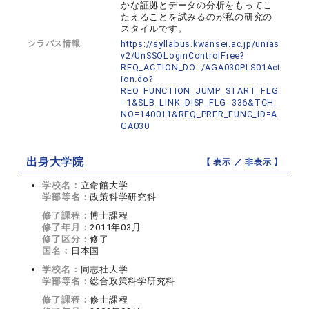
かな証拠とデータの分析をもってこ
たえることを試みるのが私の研究の
スタイルです。
シラバス情報
https://syllabus.kwansei.ac.jp/unias
v2/UnSSOLoginControlFree?
REQ_ACTION_DO=/AGA030PLS01Act
ion.do?
REQ_FUNCTION_JUMP_START_FLG
=1&SLB_LINK_DISP_FLG=336&TCH_
NO=140011&REQ_PRFR_FUNC_ID=A
GA030
出身大学院
【 表示 ／
非表示
】
学校名：
立命館大学
学部等名：
政策科学研究科
修了課程：
博士課程
修了年月：
2011年03月
修了区分：
修了
国名：
日本国
学校名：
同志社大学
学部等名：
総合政策科学研究科
修了課程：
修士課程