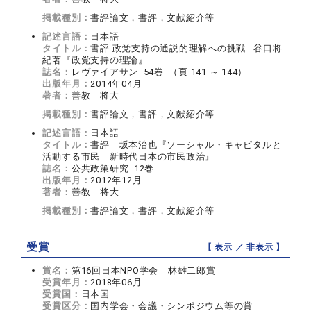
掲載種別：
書評論文，書評，文献紹介等
記述言語：
日本語
タイトル：
書評 政党支持の通説的理解への挑戦 : 谷口将
紀著『政党支持の理論』
誌名：
レヴァイアサン 54巻 （頁 141 ～ 144）
出版年月：
2014年04月
著者：
善教 将大
掲載種別：
書評論文，書評，文献紹介等
記述言語：
日本語
タイトル：
書評 坂本治也『ソーシャル・キャピタルと
活動する市民 新時代日本の市民政治』
誌名：
公共政策研究 12巻
出版年月：
2012年12月
著者：
善教 将大
掲載種別：
書評論文，書評，文献紹介等
受賞
【 表示 ／
非表示
】
賞名：
第16回日本NPO学会 林雄二郎賞
受賞年月：
2018年06月
受賞国：
日本国
受賞区分：
国内学会・会議・シンポジウム等の賞