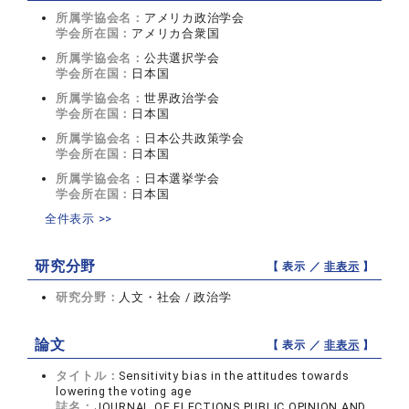
所属学協会名：
アメリカ政治学会
学会所在国：
アメリカ合衆国
所属学協会名：
公共選択学会
学会所在国：
日本国
所属学協会名：
世界政治学会
学会所在国：
日本国
所属学協会名：
日本公共政策学会
学会所在国：
日本国
所属学協会名：
日本選挙学会
学会所在国：
日本国
全件表示 >>
研究分野
【 表示 ／
非表示
】
研究分野：
人文・社会 / 政治学
論文
【 表示 ／
非表示
】
タイトル：
Sensitivity bias in the attitudes towards
lowering the voting age
誌名：
JOURNAL OF ELECTIONS PUBLIC OPINION AND