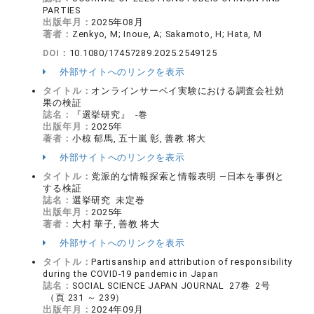
PARTIES
出版年月：
2025年08月
著者：
Zenkyo, M; Inoue, A; Sakamoto, H; Hata, M
DOI：
10.1080/17457289.2025.2549125
外部サイトへのリンクを表示
タイトル：
オンラインサーベイ実験における調査会社効
果の検証
誌名：
『選挙研究』 -巻
出版年月：
2025年
著者：
小椋 郁馬, 五十嵐 彰, 善教 将大
外部サイトへのリンクを表示
タイトル：
党派的な情報探索と情報表明 ―日本を事例と
する検証
誌名：
選挙研究 未定巻
出版年月：
2025年
著者：
大村 華子, 善教 将大
外部サイトへのリンクを表示
タイトル：
Partisanship and attribution of responsibility
during the COVID-19 pandemic in Japan
誌名：
SOCIAL SCIENCE JAPAN JOURNAL 27巻 2号
（頁 231 ～ 239）
出版年月：
2024年09月