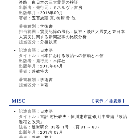
淡路、東日本の三大震災の検証
出版者・発行元：
ミネルヴァ書房
出版年月：
2016年09月
著者：
五百旗頭 真, 御厨 貴 他
著書種別：
学術書
担当範囲：
震災記憶の風化：阪神・淡路大震災と東日本
大震災に関する新聞記事の比較分析
担当区分：
分担執筆
記述言語：
日本語
タイトル：
日本における政治への信頼と不信
出版者・発行元：
木鐸社
出版年月：
2013年04月
著者：
善教将大
著書種別：
学術書
担当区分：
単著
MISC
【 表示 ／
非表示
】
記述言語：
日本語
タイトル：
書評 村松岐夫・恒川恵市監修,辻中豊編『政治
過程と政策』
誌名：
選挙研究 33巻 1号 （頁 81 ～ 83）
出版年月：
2017年08月
著者：
善教 将大