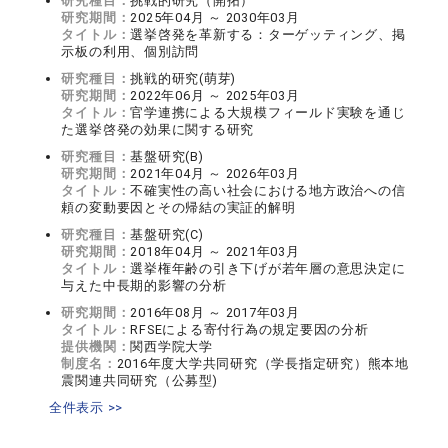
研究種目：
挑戦的研究（開拓）
研究期間：
2025年04月 ～ 2030年03月
タイトル：
選挙啓発を革新する：ターゲッティング、掲
示板の利用、個別訪問
研究種目：
挑戦的研究(萌芽)
研究期間：
2022年06月 ～ 2025年03月
タイトル：
官学連携による大規模フィールド実験を通じ
た選挙啓発の効果に関する研究
研究種目：
基盤研究(B)
研究期間：
2021年04月 ～ 2026年03月
タイトル：
不確実性の高い社会における地方政治への信
頼の変動要因とその帰結の実証的解明
研究種目：
基盤研究(C)
研究期間：
2018年04月 ～ 2021年03月
タイトル：
選挙権年齢の引き下げが若年層の意思決定に
与えた中長期的影響の分析
研究期間：
2016年08月 ～ 2017年03月
タイトル：
RFSEによる寄付行為の規定要因の分析
提供機関：
関西学院大学
制度名：
2016年度大学共同研究（学長指定研究）熊本地
震関連共同研究（公募型)
全件表示 >>