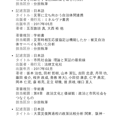
担当区分：
分担執筆
記述言語：
日本語
タイトル：
災害に立ち向かう自治体間連携
出版者・発行元：
ミネルヴァ書房
出版年月：
2017年05月
著者：
五百旗頭 真, 大西 裕 他
著書種別：
学術書
担当範囲：
災害時相互応援協定は機能したか：被災自治
体サーベイを用いた分析
担当区分：
分担執筆
記述言語：
日本語
タイトル：
市民社会論: 理論と実証の最前線
出版者・発行元：
法律文化社
出版年月：
2017年02月
著者：
坂本 治也, 田村 哲樹, 山本 英弘, 吉田 忠彦, 丹羽 功,
藤田 俊介, 桜井 政成, 善教 将大), 小田切 康彦, 仁平 典宏,
岡本 仁宏, 森 裕亮, 足立 研幾, 後 房雄, 樋口 直人
著書種別：
学術書
担当範囲：
第8章 政治文化と価値観：政治と市民社会を
つなぐもの
担当区分：
分担執筆
記述言語：
日本語
タイトル：
大震災復興過程の政策比較分析:関東、阪神・