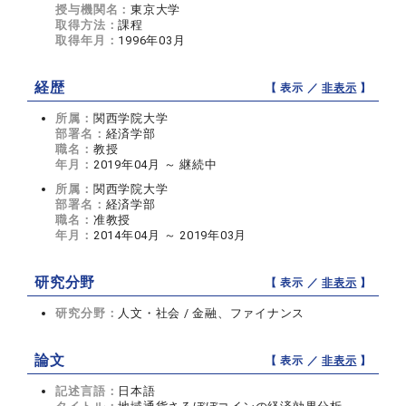
授与機関名：
東京大学
取得方法：
課程
取得年月：
1996年03月
経歴
【 表示 ／
非表示
】
所属：
関西学院大学
部署名：
経済学部
職名：
教授
年月：
2019年04月 ～ 継続中
所属：
関西学院大学
部署名：
経済学部
職名：
准教授
年月：
2014年04月 ～ 2019年03月
研究分野
【 表示 ／
非表示
】
研究分野：
人文・社会 / 金融、ファイナンス
論文
【 表示 ／
非表示
】
記述言語：
日本語