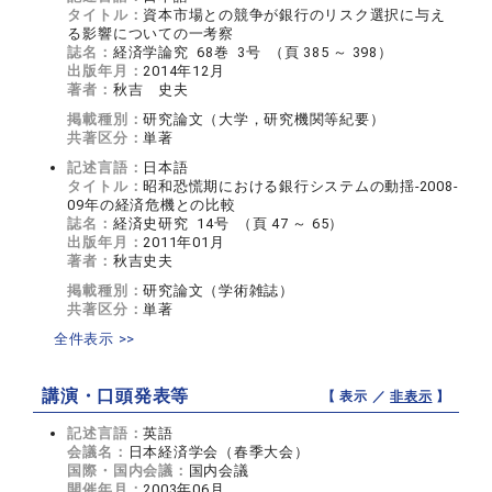
タイトル：
資本市場との競争が銀行のリスク選択に与え
る影響についての一考察
誌名：
経済学論究 68巻 3号 （頁 385 ～ 398）
出版年月：
2014年12月
著者：
秋吉 史夫
掲載種別：
研究論文（大学，研究機関等紀要）
共著区分：
単著
記述言語：
日本語
タイトル：
昭和恐慌期における銀行システムの動揺-2008-
09年の経済危機との比較
誌名：
経済史研究 14号 （頁 47 ～ 65）
出版年月：
2011年01月
著者：
秋吉史夫
掲載種別：
研究論文（学術雑誌）
共著区分：
単著
全件表示 >>
講演・口頭発表等
【 表示 ／
非表示
】
記述言語：
英語
会議名：
日本経済学会（春季大会）
国際・国内会議：
国内会議
開催年月：
2003年06月