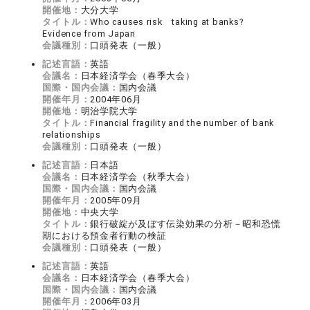
開催地：
大分大学
タイトル：
Who causes risk taking at banks?
Evidence from Japan
会議種別：
口頭発表（一般）
記述言語：
英語
会議名：
日本経済学会（春季大会）
国際・国内会議：
国内会議
開催年月：
2004年06月
開催地：
明治学院大学
タイトル：
Financial fragility and the number of bank
relationships
会議種別：
口頭発表（一般）
記述言語：
日本語
会議名：
日本経済学会（秋季大会）
国際・国内会議：
国内会議
開催年月：
2005年09月
開催地：
中央大学
タイトル：
銀行破綻が及ぼす伝染効果の分析－昭和恐慌
期における預金者行動の検証
会議種別：
口頭発表（一般）
記述言語：
英語
会議名：
日本経済学会（春季大会）
国際・国内会議：
国内会議
開催年月：
2006年03月