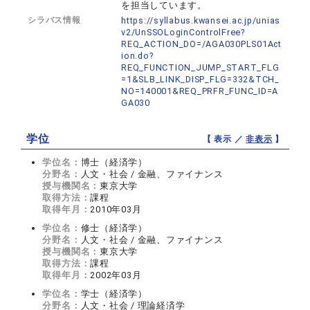
を担当しています。
シラバス情報
https://syllabus.kwansei.ac.jp/unias
v2/UnSSOLoginControlFree?
REQ_ACTION_DO=/AGA030PLS01Act
ion.do?
REQ_FUNCTION_JUMP_START_FLG
=1&SLB_LINK_DISP_FLG=332&TCH_
NO=140001&REQ_PRFR_FUNC_ID=A
GA030
学位
【 表示 ／
非表示
】
学位名：
博士（経済学）
分野名：
人文・社会 / 金融、ファイナンス
授与機関名：
東京大学
取得方法：
課程
取得年月：
2010年03月
学位名：
修士（経済学）
分野名：
人文・社会 / 金融、ファイナンス
授与機関名：
東京大学
取得方法：
課程
取得年月：
2002年03月
学位名：
学士（経済学）
分野名：
人文・社会 / 理論経済学