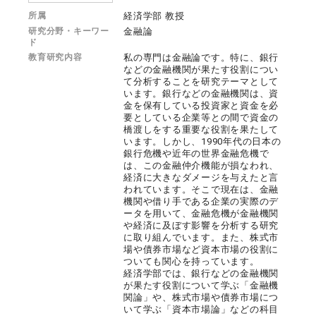
所属
経済学部 教授
研究分野・キーワー
金融論
ド
教育研究内容
私の専門は金融論です。特に、銀行
などの金融機関が果たす役割につい
て分析することを研究テーマとして
います。銀行などの金融機関は、資
金を保有している投資家と資金を必
要としている企業等との間で資金の
橋渡しをする重要な役割を果たして
います。しかし、1990年代の日本の
銀行危機や近年の世界金融危機で
は、この金融仲介機能が損なわれ、
経済に大きなダメージを与えたと言
われています。そこで現在は、金融
機関や借り手である企業の実際のデ
ータを用いて、金融危機が金融機関
や経済に及ぼす影響を分析する研究
に取り組んでいます。また、株式市
場や債券市場など資本市場の役割に
ついても関心を持っています。
経済学部では、銀行などの金融機関
が果たす役割について学ぶ「金融機
関論」や、株式市場や債券市場につ
いて学ぶ「資本市場論」などの科目