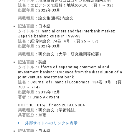
タイトル：
地域通貨さるぼぼコインの経済効果分析
誌名：
エビデンスで紐解く地域の未来 （頁 1 ～ 32）
出版年月：
2022年03月
掲載種別：
論文集(書籍)内論文
記述言語：
日本語
タイトル：
Financial crisis and the interbank market:
Japan's banking crisis in 1997-98
誌名：
経済学論究 74巻 4号 （頁 25 ～ 57）
出版年月：
2021年03月
掲載種別：
研究論文（大学，研究機関等紀要）
記述言語：
英語
タイトル：
Effects of separating commercial and
investment banking: Evidence from the dissolution of a
joint venture investment bank
誌名：
Journal of Financial Economics 134巻 3号 （頁
703 ～ 714）
出版年月：
2019年12月
著者：
Fumio Akiyoshi
DOI：
10.1016/j.jfineco.2019.05.004
掲載種別：
研究論文（学術雑誌）
共著区分：
単著
外部サイトへのリンクを表示
記述言語：
日本語