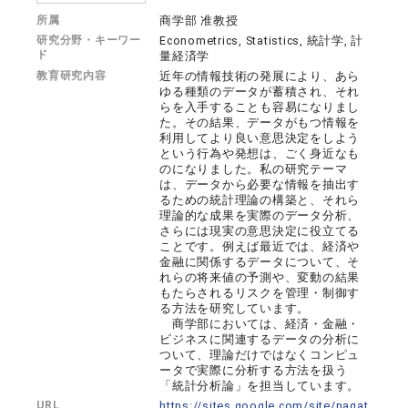
所属
商学部 准教授
研究分野・キーワー
Econometrics, Statistics, 統計学, 計
ド
量経済学
教育研究内容
近年の情報技術の発展により、あら
ゆる種類のデータが蓄積され、それ
らを入手することも容易になりまし
た。その結果、データがもつ情報を
利用してより良い意思決定をしよう
という行為や発想は、ごく身近なも
のになりました。私の研究テーマ
は、データから必要な情報を抽出す
るための統計理論の構築と、それら
理論的な成果を実際のデータ分析、
さらには現実の意思決定に役立てる
ことです。例えば最近では、経済や
金融に関係するデータについて、そ
れらの将来値の予測や、変動の結果
もたらされるリスクを管理・制御す
る方法を研究しています。
商学部においては、経済・金融・
ビジネスに関連するデータの分析に
ついて、理論だけではなくコンピュ
ータで実際に分析する方法を扱う
「統計分析論」を担当しています。
URL
https://sites.google.com/site/nagat