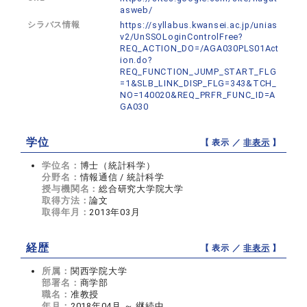
asweb/
シラバス情報
https://syllabus.kwansei.ac.jp/unias
v2/UnSSOLoginControlFree?
REQ_ACTION_DO=/AGA030PLS01Act
ion.do?
REQ_FUNCTION_JUMP_START_FLG
=1&SLB_LINK_DISP_FLG=343&TCH_
NO=140020&REQ_PRFR_FUNC_ID=A
GA030
学位
【 表示 ／
非表示
】
学位名：
博士（統計科学）
分野名：
情報通信 / 統計科学
授与機関名：
総合研究大学院大学
取得方法：
論文
取得年月：
2013年03月
経歴
【 表示 ／
非表示
】
所属：
関西学院大学
部署名：
商学部
職名：
准教授
年月：
2018年04月 ～ 継続中