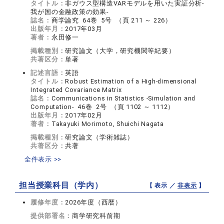
タイトル：
非ガウス型構造VARモデルを用いた実証分析-
我が国の金融政策の効果-
誌名：
商学論究 64巻 5号 （頁 211 ～ 226）
出版年月：
2017年03月
著者：
永田修一
掲載種別：
研究論文（大学，研究機関等紀要）
共著区分：
単著
記述言語：
英語
タイトル：
Robust Estimation of a High-dimensional
Integrated Covariance Matrix
誌名：
Communications in Statistics -Simulation and
Computation- 46巻 2号 （頁 1102 ～ 1112）
出版年月：
2017年02月
著者：
Takayuki Morimoto, Shuichi Nagata
掲載種別：
研究論文（学術雑誌）
共著区分：
共著
全件表示 >>
担当授業科目（学内）
【 表示 ／
非表示
】
履修年度：
2026年度（西暦）
提供部署名：
商学研究科前期