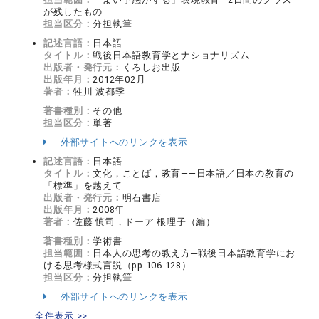
が残したもの
担当区分：
分担執筆
記述言語：
日本語
タイトル：
戦後日本語教育学とナショナリズム
出版者・発行元：
くろしお出版
出版年月：
2012年02月
著者：
牲川 波都季
著書種別：
その他
担当区分：
単著
外部サイトへのリンクを表示
記述言語：
日本語
タイトル：
文化，ことば，教育――日本語／日本の教育の
「標準」を越えて
出版者・発行元：
明石書店
出版年月：
2008年
著者：
佐藤 慎司，ドーア 根理子（編）
著書種別：
学術書
担当範囲：
日本人の思考の教え方─戦後日本語教育学にお
ける思考様式言説（pp.106-128）
担当区分：
分担執筆
外部サイトへのリンクを表示
全件表示 >>