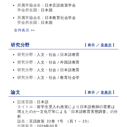
所属学協会名：
日本言語政策学会
学会所在国：
日本国
所属学協会名：
日本教育社会学会
学会所在国：
日本国
全件表示 >>
研究分野
【 表示 ／
非表示
】
研究分野：
人文・社会 / 日本語教育
研究分野：
人文・社会 / 外国語教育
研究分野：
人文・社会 / 日本語教育
研究分野：
人文・社会 / 教育社会学
論文
【 表示 ／
非表示
】
記述言語：
日本語
タイトル：
留学生受入れ政策により日本語教師の需要は
増えたのか―文化庁等による「日本語教育実態調査」の分
析
誌名：
言語政策 22巻 1号 （頁 1 ～ 23）
出版年月：
2026年03月