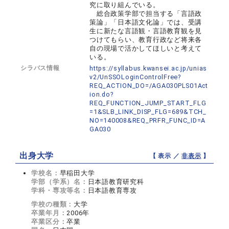
究に取り組んでいる。
総合政策学部で担当する「言語政
策論」「日本語文化論」では、受講
生に新たな言語観・言語教育観を見
つけてもらい、教育行政など将来各
自の現場で活かしてほしいと考えて
いる。
シラバス情報
https://syllabus.kwansei.ac.jp/unias
v2/UnSSOLoginControlFree?
REQ_ACTION_DO=/AGA030PLS01Act
ion.do?
REQ_FUNCTION_JUMP_START_FLG
=1&SLB_LINK_DISP_FLG=689&TCH_
NO=140008&REQ_PRFR_FUNC_ID=A
GA030
出身大学
【 表示 ／
非表示
】
学校名：
早稲田大学
学部（学系）名：
日本語教育研究科
学科・専攻等名：
日本語教育専攻
学校の種類：
大学
卒業年月：
2006年
卒業区分：
卒業