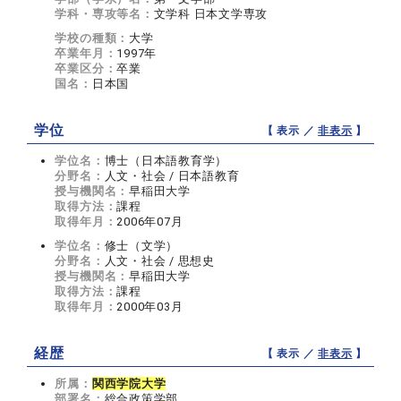
学科・専攻等名：
文学科 日本文学専攻
学校の種類：
大学
卒業年月：
1997年
卒業区分：
卒業
国名：
日本国
学位
【 表示 ／
非表示
】
学位名：
博士（日本語教育学）
分野名：
人文・社会 / 日本語教育
授与機関名：
早稲田大学
取得方法：
課程
取得年月：
2006年07月
学位名：
修士（文学）
分野名：
人文・社会 / 思想史
授与機関名：
早稲田大学
取得方法：
課程
取得年月：
2000年03月
経歴
【 表示 ／
非表示
】
所属：
関西学院大学
部署名：
総合政策学部