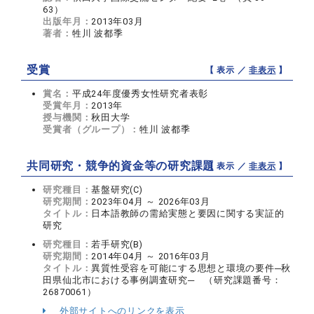
63）
出版年月：
2013年03月
著者：
牲川 波都季
受賞
【 表示 ／
非表示
】
賞名：
平成24年度優秀女性研究者表彰
受賞年月：
2013年
授与機関：
秋田大学
受賞者（グループ）：
牲川 波都季
共同研究・競争的資金等の研究課題
【 表示 ／
非表示
】
研究種目：
基盤研究(C)
研究期間：
2023年04月 ～ 2026年03月
タイトル：
日本語教師の需給実態と要因に関する実証的
研究
研究種目：
若手研究(B)
研究期間：
2014年04月 ～ 2016年03月
タイトル：
異質性受容を可能にする思想と環境の要件─秋
田県仙北市における事例調査研究─ （研究課題番号：
26870061）
外部サイトへのリンクを表示