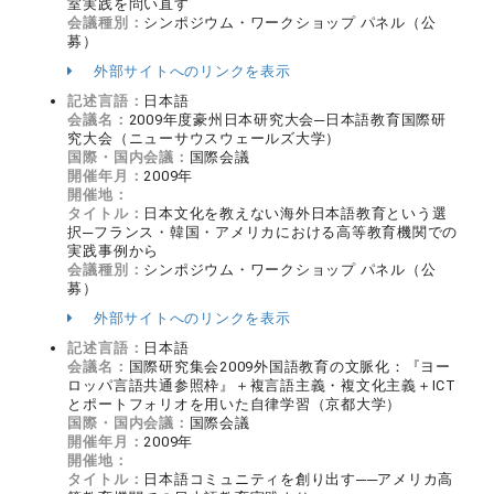
室実践を問い直す
会議種別：
シンポジウム・ワークショップ パネル（公
募）
外部サイトへのリンクを表示
記述言語：
日本語
会議名：
2009年度豪州日本研究大会─日本語教育国際研
究大会（ニューサウスウェールズ大学）
国際・国内会議：
国際会議
開催年月：
2009年
開催地：
タイトル：
日本文化を教えない海外日本語教育という選
択─フランス・韓国・アメリカにおける高等教育機関での
実践事例から
会議種別：
シンポジウム・ワークショップ パネル（公
募）
外部サイトへのリンクを表示
記述言語：
日本語
会議名：
国際研究集会2009外国語教育の文脈化：『ヨー
ロッパ言語共通参照枠』＋複言語主義・複文化主義＋ICT
とポートフォリオを用いた自律学習（京都大学）
国際・国内会議：
国際会議
開催年月：
2009年
開催地：
タイトル：
日本語コミュニティを創り出す──アメリカ高