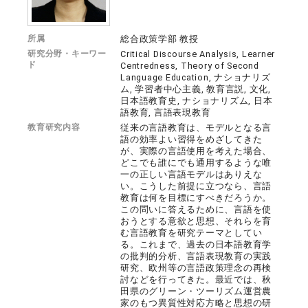
所属
総合政策学部 教授
研究分野・キーワー
Critical Discourse Analysis, Learner
ド
Centredness, Theory of Second
Language Education, ナショナリズ
ム, 学習者中心主義, 教育言説, 文化,
日本語教育史, ナショナリズム, 日本
語教育, 言語表現教育
教育研究内容
従来の言語教育は、モデルとなる言
語の効率よい習得をめざしてきた
が、実際の言語使用を考えた場合、
どこでも誰にでも通用するような唯
一の正しい言語モデルはありえな
い。こうした前提に立つなら、言語
教育は何を目標にすべきだろうか。
この問いに答えるために、言語を使
おうとする意欲と思想、それらを育
む言語教育を研究テーマとしてい
る。これまで、過去の日本語教育学
の批判的分析、言語表現教育の実践
研究、欧州等の言語政策理念の再検
討などを行ってきた。最近では、秋
田県のグリーン・ツーリズム運営農
家のもつ異質性対応方略と思想の研