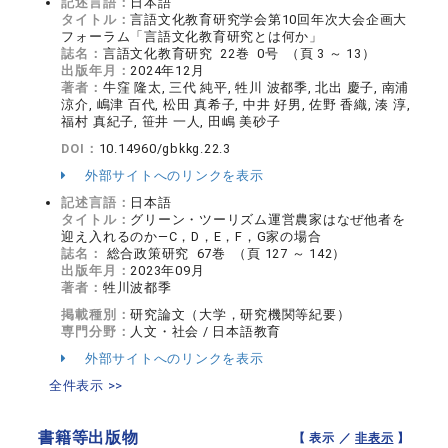
記述言語：
日本語
タイトル：
言語文化教育研究学会第10回年次大会企画大
フォーラム「言語文化教育研究とは何か」
誌名：
言語文化教育研究 22巻 0号 （頁 3 ～ 13）
出版年月：
2024年12月
著者：
牛窪 隆太, 三代 純平, 牲川 波都季, 北出 慶子, 南浦
涼介, 嶋津 百代, 松田 真希子, 中井 好男, 佐野 香織, 湊 淳,
福村 真紀子, 笹井 一人, 田嶋 美砂子
DOI：
10.14960/gbkkg.22.3
外部サイトへのリンクを表示
記述言語：
日本語
タイトル：
グリーン・ツーリズム運営農家はなぜ他者を
迎え入れるのか―C，D，E，F，G家の場合
誌名：
総合政策研究 67巻 （頁 127 ～ 142）
出版年月：
2023年09月
著者：
牲川波都季
掲載種別：
研究論文（大学，研究機関等紀要）
専門分野：
人文・社会 / 日本語教育
外部サイトへのリンクを表示
全件表示 >>
書籍等出版物
【 表示 ／
非表示
】