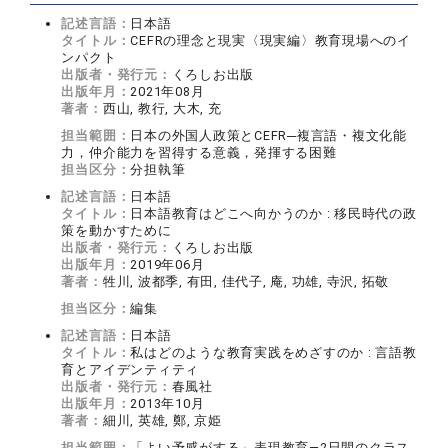
記述言語：
日本語
タイトル：
CEFRの理念と現実〈現実編〉教育現場へのイ
ンパクト
出版者・発行元：
くろしお出版
出版年月：
2021年08月
著者：
西山, 教行, 大木, 充
担当範囲：
日本の外国人政策とCEFR─複言語・複文化能
力，仲介能力を習得する意義，発揮する困難
担当区分：
分担執筆
記述言語：
日本語
タイトル：
日本語教育はどこへ向かうのか : 移民時代の政
策を動かすために
出版者・発行元：
くろしお出版
出版年月：
2019年06月
著者：
牲川, 波都季, 有田, 佳代子, 庵, 功雄, 寺沢, 拓敬
担当区分：
編集
記述言語：
日本語
タイトル：
私はどのような教育実践をめざすのか : 言語教
育とアイデンティティ
出版者・発行元：
春風社
出版年月：
2013年10月
著者：
細川, 英雄, 鄭, 京姫
担当範囲：
「よい予感がする」表現教育―2日間のクラス