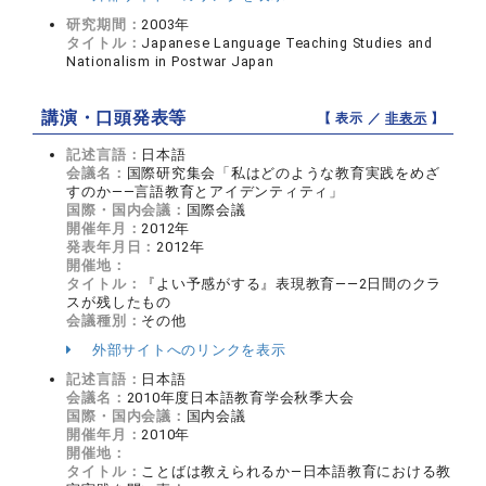
研究期間：
2003年
タイトル：
Japanese Language Teaching Studies and
Nationalism in Postwar Japan
講演・口頭発表等
【 表示 ／
非表示
】
記述言語：
日本語
会議名：
国際研究集会「私はどのような教育実践をめざ
すのか――言語教育とアイデンティティ」
国際・国内会議：
国際会議
開催年月：
2012年
発表年月日：
2012年
開催地：
タイトル：
『よい予感がする』表現教育――2日間のクラ
スが残したもの
会議種別：
その他
外部サイトへのリンクを表示
記述言語：
日本語
会議名：
2010年度日本語教育学会秋季大会
国際・国内会議：
国内会議
開催年月：
2010年
開催地：
タイトル：
ことばは教えられるか―日本語教育における教