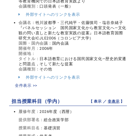
等教育機関での日本語教育実践より
会議種別：
口頭発表（一般）
外部サイトへのリンクを表示
会議名：
牲川波都季・三代純平・佐藤慎司・塩谷奈緒子
『パネルセッション 国民国家文化から教室文化へ―文化
観の問い直しと新たな教室実践の提案』日本語教育国際
研究大会ICJLE2006（コロンビア大学）
国際・国内会議：
国内会議
開催年月：
2006年
開催地：
タイトル：
日本語教育における国民国家文化―歴史的変遷
と問題点，そして新たな提案
会議種別：
その他
外部サイトへのリンクを表示
全件表示 >>
担当授業科目（学内）
【 表示 ／
非表示
】
履修年度：
2026年度（西暦）
提供部署名：
総合政策学部
授業科目名：
基礎演習