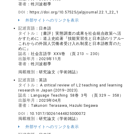
著者：
牲川波都季
DOI：
https://doi.org/10.57525/jalpjournal.22.1_22_1
外部サイトへのリンクを表示
記述言語：
日本語
タイトル：
［書評］実態調査の成果を社会統合政策へ活
かすために：道上史絵著『技能実習生と日本語のリアル―
これからの外国人労働者受け入れ制度と日本語教育のた
めに』
誌名：
社会言語学 XXV巻 （頁 213 ～ 230）
出版年月：
2025年11月
著者：
牲川波都季
掲載種別：
研究論文（学術雑誌）
記述言語：
英語
タイトル：
A critical review of L2 teaching and learning
research in Japan (2019–2023).
誌名：
Language Teaching 58巻 3号 （頁 329 ～ 358）
出版年月：
2025年04月
著者：
Takunori Terasawa, Hazuki Segawa
DOI：
10.1017/S0261444825000072
掲載種別：
研究論文（学術雑誌）
外部サイトへのリンクを表示