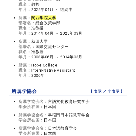
職名：
教授
年月：
2025年04月 ～ 継続中
所属：
関西学院大学
部署名：
総合政策学部
職名：
准教授
年月：
2014年04月 ～ 2025年03月
所属：
秋田大学
部署名：
国際交流センター
職名：
准教授
年月：
2008年06月 ～ 2014年03月
所属：
Hope College
職名：
Intern-Native Assistant
年月：
2006年
所属学協会
【 表示 ／
非表示
】
所属学協会名：
言語文化教育研究学会
学会所在国：
日本国
所属学協会名：
早稲田日本語教育学会
学会所在国：
日本国
所属学協会名：
日本語教育学会
学会所在国：
日本国