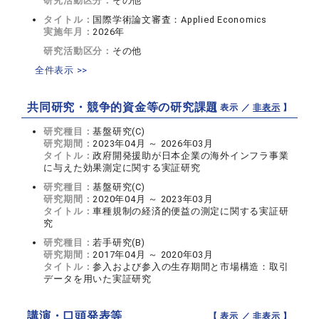
研究活動区分：
その他
タイトル：
国際学術論文審査：Applied Economics
実施年月：
2026年
研究活動区分：
その他
全件表示 >>
共同研究・競争的資金等の研究課題
【 表示 ／
非表示
】
研究種目：
基盤研究(C)
研究期間：
2023年04月 ～ 2026年03月
タイトル：
政府開発援助が日本企業の海外インフラ事業
に与えた効果測定に関する実証研究
研究種目：
基盤研究(C)
研究期間：
2020年04月 ～ 2023年03月
タイトル：
車種規制の経済的便益の測定に関する実証研
究
研究種目：
若手研究(B)
研究期間：
2017年04月 ～ 2020年03月
タイトル：
参入および参入の生存期間と市場構造：取引
データを用いた実証研究
講演・口頭発表等
【 表示 ／
非表示
】