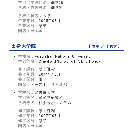
学部（学系）名：
商学部
学科・専攻等名：
商学科
学校の種類：
大学
卒業年月：
2005年03月
卒業区分：
卒業
国名：
日本国
出身大学院
【 表示 ／
非表示
】
学校名：
Australian National University
学部等名：
Crawford School of Public Policy
修了課程：
博士課程
修了年月：
2011年12月
修了区分：
修了
国名：
オーストラリア連邦
学校名：
名古屋大学
学部等名：
経済学研究科
学科等名：
社会経済システム
修了課程：
修士課程
修了年月：
2007年03月
修了区分：
修了
国名：
日本国