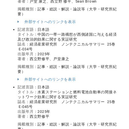
著者：
戸堂 康之、西立野 修平、Sean Brown
掲載種別：
記事・総説・解説・論説等（大学・研究所紀
要）
外部サイトへのリンクを表示
記述言語：
日本語
タイトル：
中国の一帯一路構想が西側諸国に与える経済
及び政治的効果に関する実証研究
誌名：
経済産業研究所 ノンテクニカルサマリー 25巻
E-034号
出版年月：
2025年
著者：
西立野修平、戸堂康之
掲載種別：
記事・総説・解説・論説等（大学・研究所紀
要）
外部サイトへのリンクを表示
記述言語：
日本語
タイトル：
水素ステーションと燃料電池自動車の間接ネ
ットワーク効果に関する実証研究
誌名：
経済産業研究所 ノンテクニカルサマリー 25巻
E-045号
出版年月：
2025年
著者：
西立野修平
掲載種別：
記事・総説・解説・論説等（大学・研究所紀