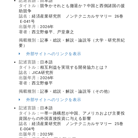
記述言語：
日本語
タイトル：
競争かそれとも撤退か？中国と西側諸国の援
助競争
誌名：
経済産業研究所 ノンテクニカルサマリー 26巻
E-041号
出版年月：
2026年
著者：
西立野修平、戸堂康之
掲載種別：
記事・総説・解説・論説等（大学・研究所紀
要）
外部サイトへのリンクを表示
記述言語：
日本語
タイトル：
相互利益を実現する開発協力とは？
誌名：
JICA研究所
出版年月：
2026年
著者：
西立野修平
掲載種別：
記事・総説・解説・論説等（その他）
外部サイトへのリンクを表示
記述言語：
日本語
タイトル：
一帯一路構想が中国、アメリカおよび主要投
資国からの外国直接投資に与える影響
誌名：
経済産業研究所 ノンテクニカルサマリー 25巻
E-004号
出版年月：
2025年