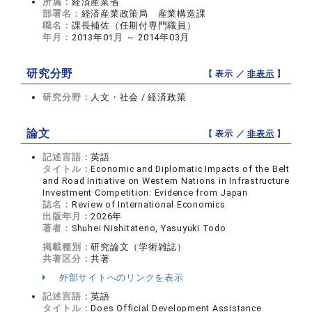
所属：
経済産業省
部署名：
経済産業政策局 産業構造課
職名：
課長補佐（任期付専門職員）
年月：
2013年01月 ～ 2014年03月
研究分野
【 表示 ／
非表示
】
研究分野：
人文・社会 / 経済政策
論文
【 表示 ／
非表示
】
記述言語：
英語
タイトル：
Economic and Diplomatic Impacts of the Belt
and Road Initiative on Western Nations in Infrastructure
Investment Competition: Evidence from Japan
誌名：
Review of International Economics
出版年月：
2026年
著者：
Shuhei Nishitateno, Yasuyuki Todo
掲載種別：
研究論文（学術雑誌）
共著区分：
共著
外部サイトへのリンクを表示
記述言語：
英語
タイトル：
Does Official Development Assistance