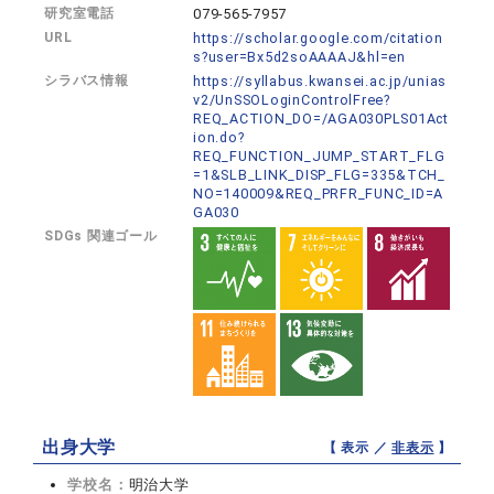
研究室電話
079-565-7957
URL
https://scholar.google.com/citation
s?user=Bx5d2soAAAAJ&hl=en
シラバス情報
https://syllabus.kwansei.ac.jp/unias
v2/UnSSOLoginControlFree?
REQ_ACTION_DO=/AGA030PLS01Act
ion.do?
REQ_FUNCTION_JUMP_START_FLG
=1&SLB_LINK_DISP_FLG=335&TCH_
NO=140009&REQ_PRFR_FUNC_ID=A
GA030
SDGs 関連ゴール
出身大学
【 表示 ／
非表示
】
学校名：
明治大学