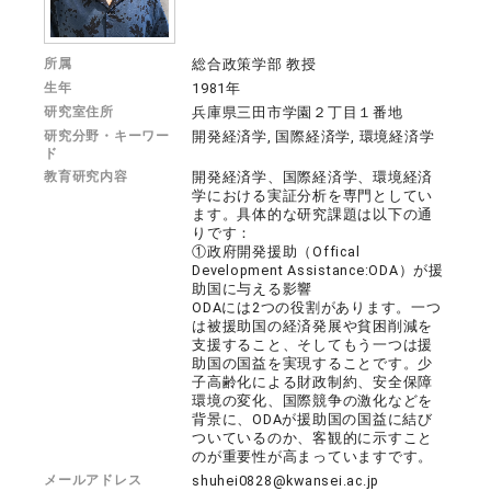
所属
総合政策学部 教授
生年
1981年
研究室住所
兵庫県三田市学園２丁目１番地
研究分野・キーワー
開発経済学, 国際経済学, 環境経済学
ド
教育研究内容
開発経済学、国際経済学、環境経済
学における実証分析を専門としてい
ます。具体的な研究課題は以下の通
りです：
①政府開発援助（Offical
Development Assistance:ODA）が援
助国に与える影響
ODAには2つの役割があります。一つ
は被援助国の経済発展や貧困削減を
支援すること、そしてもう一つは援
助国の国益を実現することです。少
子高齢化による財政制約、安全保障
環境の変化、国際競争の激化などを
背景に、ODAが援助国の国益に結び
ついているのか、客観的に示すこと
のが重要性が高まっていますです。
メールアドレス
shuhei0828@kwansei.ac.jp