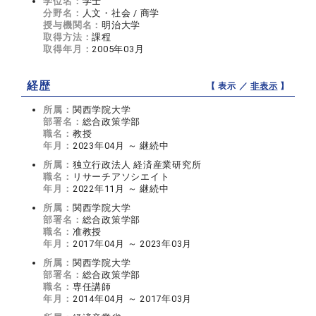
学位名：
学士
分野名：
人文・社会 / 商学
授与機関名：
明治大学
取得方法：
課程
取得年月：
2005年03月
経歴
【 表示 ／
非表示
】
所属：
関西学院大学
部署名：
総合政策学部
職名：
教授
年月：
2023年04月 ～ 継続中
所属：
独立行政法人 経済産業研究所
職名：
リサーチアソシエイト
年月：
2022年11月 ～ 継続中
所属：
関西学院大学
部署名：
総合政策学部
職名：
准教授
年月：
2017年04月 ～ 2023年03月
所属：
関西学院大学
部署名：
総合政策学部
職名：
専任講師
年月：
2014年04月 ～ 2017年03月