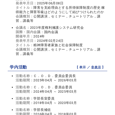
発表年月日：
2025年06月08日
タイトル：
障害を支給理由とする所得保障制度の歴史:稼
得能力と障害等級はどのようにして結びつけられたのか
会議種別：
公開講演，セミナー，チュートリアル，講
習，講義等
会議名：
2023年度権利擁護システム研究会
国際・国内会議：
国内会議
開催年月：
2024年
発表年月日：
2024年02月24日
タイトル：
精神障害者家族と社会保障制度
会議種別：
公開講演，セミナー，チュートリアル，講
習，講義等
学内活動
【 表示 ／
非表示
】
活動名称：
Ｃ．Ｏ．Ｄ．委員会委員長
活動期間：
2025年04月 ～ 2026年03月
活動名称：
Ｃ．Ｏ．Ｄ．委員会委員
活動期間：
2024年04月 ～ 2025年03月
活動名称：
学部長室委員
活動期間：
2018年04月 ～ 2020年03月
活動名称：
学部長補佐
活動期間：
2016年04月 ～ 2018年03月