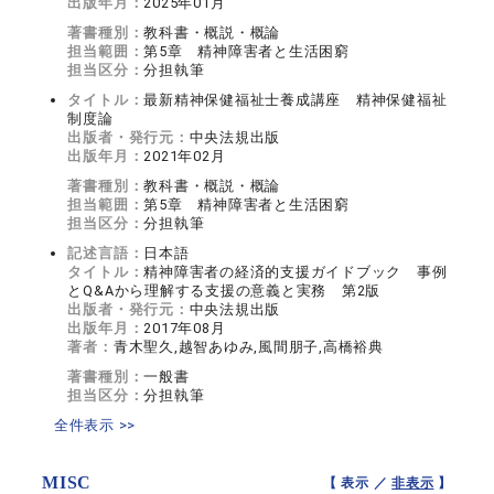
出版年月：
2025年01月
著書種別：
教科書・概説・概論
担当範囲：
第5章 精神障害者と生活困窮
担当区分：
分担執筆
タイトル：
最新精神保健福祉士養成講座 精神保健福祉
制度論
出版者・発行元：
中央法規出版
出版年月：
2021年02月
著書種別：
教科書・概説・概論
担当範囲：
第5章 精神障害者と生活困窮
担当区分：
分担執筆
記述言語：
日本語
タイトル：
精神障害者の経済的支援ガイドブック 事例
とQ&Aから理解する支援の意義と実務 第2版
出版者・発行元：
中央法規出版
出版年月：
2017年08月
著者：
青木聖久,越智あゆみ,風間朋子,高橋裕典
著書種別：
一般書
担当区分：
分担執筆
全件表示 >>
MISC
【 表示 ／
非表示
】