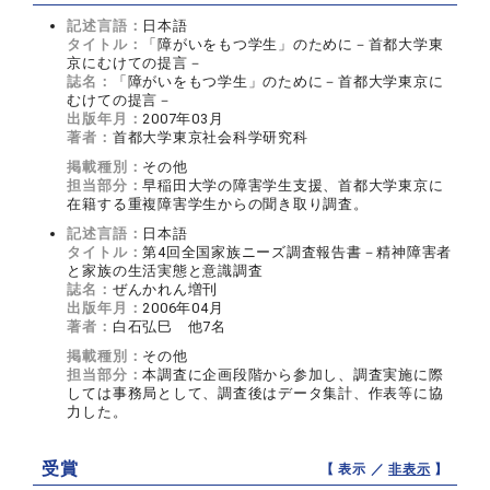
記述言語：
日本語
タイトル：
「障がいをもつ学生」のために－首都大学東
京にむけての提言－
誌名：
「障がいをもつ学生」のために－首都大学東京に
むけての提言－
出版年月：
2007年03月
著者：
首都大学東京社会科学研究科
掲載種別：
その他
担当部分：
早稲田大学の障害学生支援、首都大学東京に
在籍する重複障害学生からの聞き取り調査。
記述言語：
日本語
タイトル：
第4回全国家族ニーズ調査報告書－精神障害者
と家族の生活実態と意識調査
誌名：
ぜんかれん増刊
出版年月：
2006年04月
著者：
白石弘巳 他7名
掲載種別：
その他
担当部分：
本調査に企画段階から参加し、調査実施に際
しては事務局として、調査後はデータ集計、作表等に協
力した。
受賞
【 表示 ／
非表示
】