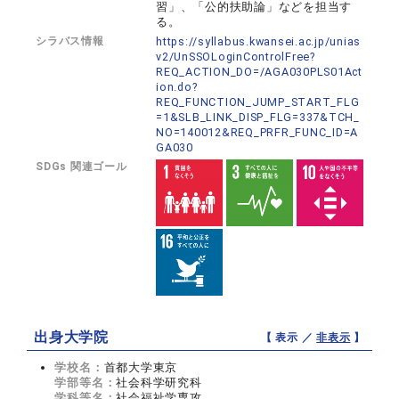
習」、「公的扶助論」などを担当す
る。
シラバス情報
https://syllabus.kwansei.ac.jp/unias
v2/UnSSOLoginControlFree?
REQ_ACTION_DO=/AGA030PLS01Act
ion.do?
REQ_FUNCTION_JUMP_START_FLG
=1&SLB_LINK_DISP_FLG=337&TCH_
NO=140012&REQ_PRFR_FUNC_ID=A
GA030
SDGs 関連ゴール
出身大学院
【 表示 ／
非表示
】
学校名：
首都大学東京
学部等名：
社会科学研究科
学科等名：
社会福祉学専攻