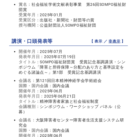
賞名：
社会福祉学術文献表彰事業 第26回SOMPO福祉財
団賞
受賞年月：
2025年01月
受賞区分：
出版社・新聞社・財団等の賞
授与機関：
公益財団法人SOMPO福祉財団
講演・口頭発表等
【 表示 ／
非表示
】
開催年月：
2025年07月
発表年月日：
2025年07月19日
タイトル：
SOMPO福祉財団賞 受賞記念基調講演・シン
ポジウム「障害と所得保障～分配のあり方と基準設定を
めぐる諸論点～」第1部 受賞記念基調講演
会議名：
第121回日本精神神経学会学術総会
国際・国内会議：
国内会議
開催年月：
2025年06月
発表年月日：
2025年06月21日
タイトル：
精神障害者家族と社会福祉制度
会議種別：
シンポジウム・ワークショップ パネル（公
募）
会議名：
大阪障害者センター障害者生活支援システム研
究会
国際・国内会議：
国内会議
開催年月：
2025年06月