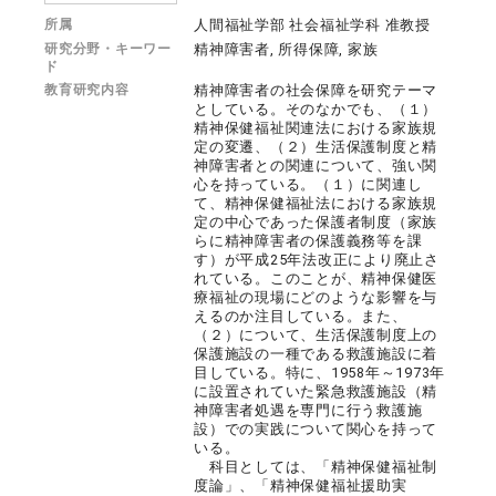
所属
人間福祉学部 社会福祉学科 准教授
研究分野・キーワー
精神障害者, 所得保障, 家族
ド
教育研究内容
精神障害者の社会保障を研究テーマ
としている。そのなかでも、（１）
精神保健福祉関連法における家族規
定の変遷、（２）生活保護制度と精
神障害者との関連について、強い関
心を持っている。（１）に関連し
て、精神保健福祉法における家族規
定の中心であった保護者制度（家族
らに精神障害者の保護義務等を課
す）が平成25年法改正により廃止さ
れている。このことが、精神保健医
療福祉の現場にどのような影響を与
えるのか注目している。また、
（２）について、生活保護制度上の
保護施設の一種である救護施設に着
目している。特に、1958年～1973年
に設置されていた緊急救護施設（精
神障害者処遇を専門に行う救護施
設）での実践について関心を持って
いる。
科目としては、「精神保健福祉制
度論」、「精神保健福祉援助実