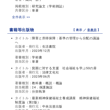
掲載種別：
研究論文（学術雑誌）
共著区分：
単著
全件表示 >>
書籍等出版物
【 表示 ／
非表示
】
タイトル：
障害と所得保障：基準の管理から分配の議論
へ
出版者・発行元：
生活書院
出版年月：
2023年12月
著書種別：
学術書
担当区分：
単著
タイトル：
貧困に対する支援 社会福祉を学ぶ50の扉
出版者・発行元：
法律文化社
出版年月：
2025年06月
著書種別：
教科書・概説・概論
担当範囲：
24．保護施設
担当区分：
分担執筆
タイトル：
最新精神保健福祉士養成講座 精神保健福祉
制度論（第2版）
出版者・発行元：
中央法規出版