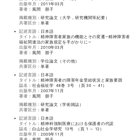
出版年月：
2011年03月
著者：
風間 朋子
掲載種別：
研究論文（大学，研究機関等紀要）
共著区分：
単著
記述言語：
日本語
タイトル：
精神障害者家族の機能とその変遷―精神障害者
福祉関連法の家族規定を手がかりに―
出版年月：
2010年03月
著者：
風間 朋子
掲載種別：
学位論文（その他）
共著区分：
単著
記述言語：
日本語
タイトル：
精神障害者の障害年金受給状況と家族要因
誌名：
社会福祉学 48巻 3号 （頁 30 ～ 41）
出版年月：
2007年11月
著者：
風間 朋子
掲載種別：
研究論文（学術雑誌）
共著区分：
単著
記述言語：
日本語
タイトル：
精神科強制医療における保護者の代諾
誌名：
白山社会学研究 13号 （頁 1 ～ 12）
出版年月：
2005年11月
著者：
風間 朋子