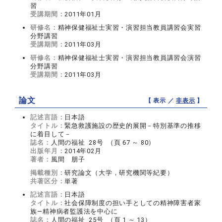
習
受講期間：
2011年01月
研修名：
精神保健福祉士実習・演習担当教員講習会実習
分野講習
受講期間：
2011年03月
研修名：
精神保健福祉士実習・演習担当教員講習会演習
分野講習
受講期間：
2011年03月
論文
【 表示 ／
非表示
】
記述言語：
日本語
タイトル：
緊急救護施設の歴史的展開－特別基準の推移
に着目して－
誌名：
人間の福祉 28号 （頁 67 ～ 80）
出版年月：
2014年02月
著者：
風間 朋子
掲載種別：
研究論文（大学，研究機関等紀要）
共著区分：
単著
記述言語：
日本語
タイトル：
社会保障制度の担い手としての精神障害者家
族―精神病者監護法を中心に
誌名：
人間の福祉 25号 （頁 1 ～ 13）