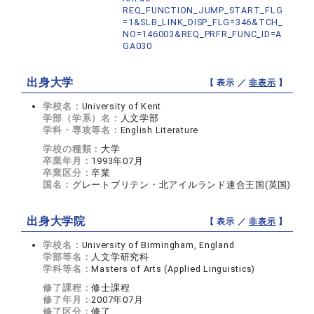
REQ_FUNCTION_JUMP_START_FLG
=1&SLB_LINK_DISP_FLG=346&TCH_
NO=146003&REQ_PRFR_FUNC_ID=A
GA030
出身大学
【 表示 ／
非表示
】
学校名：
University of Kent
学部（学系）名：
人文学部
学科・専攻等名：
English Literature
学校の種類：
大学
卒業年月：
1993年07月
卒業区分：
卒業
国名：
グレートブリテン・北アイルランド連合王国(英国)
出身大学院
【 表示 ／
非表示
】
学校名：
University of Birmingham, England
学部等名：
人文学研究科
学科等名：
Masters of Arts (Applied Linguistics)
修了課程：
修士課程
修了年月：
2007年07月
修了区分：
修了