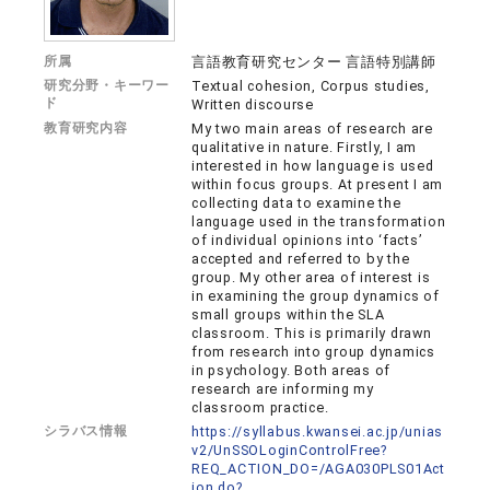
所属
言語教育研究センター 言語特別講師
研究分野・キーワー
Textual cohesion, Corpus studies,
ド
Written discourse
教育研究内容
My two main areas of research are
qualitative in nature. Firstly, I am
interested in how language is used
within focus groups. At present I am
collecting data to examine the
language used in the transformation
of individual opinions into ‘facts’
accepted and referred to by the
group. My other area of interest is
in examining the group dynamics of
small groups within the SLA
classroom. This is primarily drawn
from research into group dynamics
in psychology. Both areas of
research are informing my
classroom practice.
シラバス情報
https://syllabus.kwansei.ac.jp/unias
v2/UnSSOLoginControlFree?
REQ_ACTION_DO=/AGA030PLS01Act
ion.do?