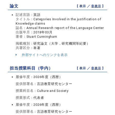
論文
【 表示 ／
非表示
】
記述言語：
英語
タイトル：
Categories Involved in the justification of
Knowledge claims
誌名：
Annual Research report of the Language Center
出版年月：
2018年03月
著者：
Stuart Cunningham
掲載種別：
研究論文（大学，研究機関等紀要）
共著区分：
単著
外部サイトへのリンクを表示
担当授業科目（学内）
【 表示 ／
非表示
】
履修年度：
2026年度（西暦）
提供部署名：
言語教育研究センター
授業科目名：
Culture and Society
授業形式：
代表者
履修年度：
2026年度（西暦）
提供部署名：
言語教育研究センター