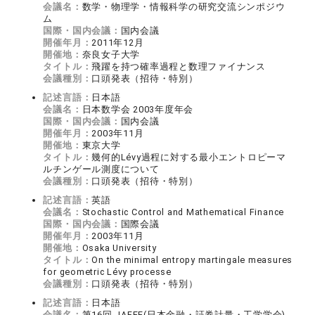
会議名：
数学・物理学・情報科学の研究交流シンポジウ
ム
国際・国内会議：
国内会議
開催年月：
2011年12月
開催地：
奈良女子大学
タイトル：
飛躍を持つ確率過程と数理ファイナンス
会議種別：
口頭発表（招待・特別）
記述言語：
日本語
会議名：
日本数学会 2003年度年会
国際・国内会議：
国内会議
開催年月：
2003年11月
開催地：
東京大学
タイトル：
幾何的Lévy過程に対する最小エントロピーマ
ルチンゲール測度について
会議種別：
口頭発表（招待・特別）
記述言語：
英語
会議名：
Stochastic Control and Mathematical Finance
国際・国内会議：
国際会議
開催年月：
2003年11月
開催地：
Osaka University
タイトル：
On the minimal entropy martingale measures
for geometric Lévy processe
会議種別：
口頭発表（招待・特別）
記述言語：
日本語
会議名：
第16回 JAFEE(日本金融・証券計量・工学学会)