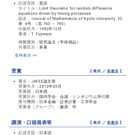
記述言語：
英語
タイトル：
Limit theorems for random difference
equations driven by mixing processes
誌名：
Journal of Mathematics of Kyoto University 32
巻 4号 （頁 763 ～ 795）
出版年月：
1992年12月
著者：
T. Fujiwara
掲載種別：
研究論文（学術雑誌）
共著区分：
単著
全件表示 >>
受賞
【 表示 ／
非表示
】
賞名：
JAFEE論文賞
受賞年月：
2012年03月
受賞国：
日本国
受賞区分：
国内学会・会議・シンポジウム等の賞
授与機関：
日本金融・証券計量・工学学会
受賞者（グループ）：
藤原 司
講演・口頭発表等
【 表示 ／
非表示
】
記述言語：
日本語