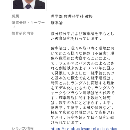
所属
理学部 数理科学科 教授
研究分野・キーワー
確率論
ド
教育研究内容
微分積分学および確率論を中心とし
た教育研究を行っています．
確率論は，我々を取り巻く環境にお
いて起こる様々な偶然（不確実）現
象を数理的に考察することによっ
て，フェルマとパスカルによるとさ
れる創始以来およそ３５０年に亘っ
て発展してきました．確率論におけ
る基本的な概念である確率過程は，
時間と共にランダムに変動する現象
をモデル化したもので，ランダムウ
ォークやブラウン運動はその代表で
す．確率過程に関する数理的研究
は，数学のみにとどまらず，工学，
物理学，生物学，金融や保険など，
極めて広範な領域において応用され
ており，時空を超えて日々研究が続
けられています．
シラバス情報
https://syllabus.kwansei.ac.jp/unias