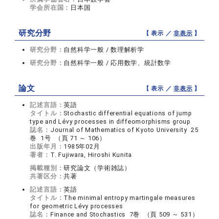
学会所在国：
日本国
研究分野
【 表示 ／
非表示
】
研究分野：
自然科学一般 / 数理解析学
研究分野：
自然科学一般 / 応用数学、統計数学
論文
【 表示 ／
非表示
】
記述言語：
英語
タイトル：
Stochastic differential equations of jump
type and Lévy processes in diffeomorphisms group
誌名：
Journal of Mathematics of Kyoto University 25
巻 1号 （頁 71 ～ 106）
出版年月：
1985年02月
著者：
T. Fujiwara, Hiroshi Kunita
掲載種別：
研究論文（学術雑誌）
共著区分：
共著
記述言語：
英語
タイトル：
The minimal entropy martingale measures
for geometric Lévy processes
誌名：
Finance and Stochastics 7巻 （頁 509 ～ 531）