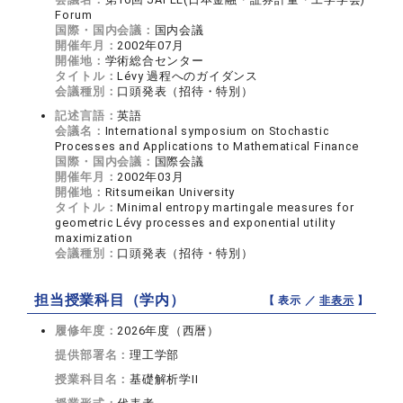
Forum
国際・国内会議：
国内会議
開催年月：
2002年07月
開催地：
学術総合センター
タイトル：
Lévy 過程へのガイダンス
会議種別：
口頭発表（招待・特別）
記述言語：
英語
会議名：
International symposium on Stochastic
Processes and Applications to Mathematical Finance
国際・国内会議：
国際会議
開催年月：
2002年03月
開催地：
Ritsumeikan University
タイトル：
Minimal entropy martingale measures for
geometric Lévy processes and exponential utility
maximization
会議種別：
口頭発表（招待・特別）
担当授業科目（学内）
【 表示 ／
非表示
】
履修年度：
2026年度（西暦）
提供部署名：
理工学部
授業科目名：
基礎解析学II