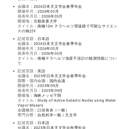
会議名：
2026日本天文学会春季年会
開催年月：
2026年03月
発表年月日：
2026年03月
開催地：
京都産業大学
タイトル：
南極12m テラヘルツ望遠鏡で可能なサイエン
スの検討II
記述言語：
日本語
会議名：
2026日本天文学会春季年会
開催年月：
2026年03月
発表年月日：
2026年03月
タイトル：
南極テラヘルツ強度干渉計の観測性能につい
て
記述言語：
英語
会議名：
2025年日本天文学会春季年会
国際・国内会議：
国内会議
開催年月：
2025年09月
発表年月日：
2025年09月
開催地：
海峡メッセ下関
タイトル：
Study of Active Galactic Nuclei using Water
Vapor Masers
会議種別：
口頭発表（一般）
専門分野：
自然科学一般 / 天文学
記述言語：
日本語
会議名：
2025年日本天文学会秋季年会