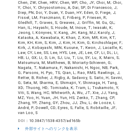
Chen, ZW; Chen, HRV; Chen, WP; Cho, JY; Choi, M; Choi,
Y; Choi, Y; Chrysostomou, A; Dai, SP; Di Francesco, J;
Diep, PN; Doi, Y; Duan, Y; Duan, HY; Eden, D; Fiege, J;
Fissel, LM; Franzmann, E; Friberg, P; Friesen, R;
Gledhill, T; Graves, S; Greaves, J; Griffin, M; Gu, QL;
Han, IL; Hayashi, S; Houde, M; Inoue, T; Iwasaki, K;
Jeong, I; Könyves, V; Kang, JH; Kang, MJ; Karoly, J;
Kataoka, A; Kawabata, K; Khan, Z; Kim, MR; Kim, KT;
Kim, KH; Kim, S; Kim, J; Kim, H; Kim, G; Kirchschlager, F;
Kirk, J; Kobayashi, MIN; Kusune, T; Kwon, J; Lacaille, K;
Law, CY; Lee, SS; Lee, HYS; Lee, JE; Lee, CF; Li, DL; Li,
HB; Li, GX; Li, D; Lin, SJ; Liu, T; Liu, SY; Lu, X; Mairs, S;
Matsumura, M; Matthews, B; Moriarty-Schieven, G;
Nagata, T; Nakamura, F; Nakanishi, H; Ngoc, NB; Park,
G; Parsons, H; Pyo, TS; Qian, L; Rao, RMS; Rawlings, J;
Retter, B; Richer, J; Rigby, A; Sadavoy, S; Saito, H; Savini,
G; Seta, M; Sharma, E; Shimajiri, Y; Shinnaga, H; Tang,
XD; Thuong, HD; Tomisaka, K; Tram, L; Tsukamoto, Y;
Viti, S; Wang, HC; Whitworth, A; Wu, JT; Xie, JJ; Yang,
MZ; Yoo, H; Yuan, JH; Yun, HS; Zenko, T; Zhang, CP;
Zhang, YP; Zhang, GY; Zhou, JJ; Zhu, L; de Looze, I;
André, P; Dowell, CD; Eyres, S; Falle, S; Robitaille, JF;
van Loo, S
DOI：
10.3847/1538-4357/ad165b
外部サイトへのリンクを表示