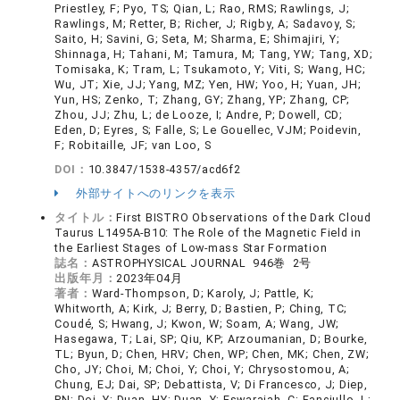
Priestley, F; Pyo, TS; Qian, L; Rao, RMS; Rawlings, J;
Rawlings, M; Retter, B; Richer, J; Rigby, A; Sadavoy, S;
Saito, H; Savini, G; Seta, M; Sharma, E; Shimajiri, Y;
Shinnaga, H; Tahani, M; Tamura, M; Tang, YW; Tang, XD;
Tomisaka, K; Tram, L; Tsukamoto, Y; Viti, S; Wang, HC;
Wu, JT; Xie, JJ; Yang, MZ; Yen, HW; Yoo, H; Yuan, JH;
Yun, HS; Zenko, T; Zhang, GY; Zhang, YP; Zhang, CP;
Zhou, JJ; Zhu, L; de Looze, I; Andre, P; Dowell, CD;
Eden, D; Eyres, S; Falle, S; Le Gouellec, VJM; Poidevin,
F; Robitaille, JF; van Loo, S
DOI：
10.3847/1538-4357/acd6f2
外部サイトへのリンクを表示
タイトル：
First BISTRO Observations of the Dark Cloud
Taurus L1495A-B10: The Role of the Magnetic Field in
the Earliest Stages of Low-mass Star Formation
誌名：
ASTROPHYSICAL JOURNAL 946巻 2号
出版年月：
2023年04月
著者：
Ward-Thompson, D; Karoly, J; Pattle, K;
Whitworth, A; Kirk, J; Berry, D; Bastien, P; Ching, TC;
Coudé, S; Hwang, J; Kwon, W; Soam, A; Wang, JW;
Hasegawa, T; Lai, SP; Qiu, KP; Arzoumanian, D; Bourke,
TL; Byun, D; Chen, HRV; Chen, WP; Chen, MK; Chen, ZW;
Cho, JY; Choi, M; Choi, Y; Choi, Y; Chrysostomou, A;
Chung, EJ; Dai, SP; Debattista, V; Di Francesco, J; Diep,
PN; Doi, Y; Duan, HY; Duan, Y; Eswaraiah, C; Fanciullo, L;