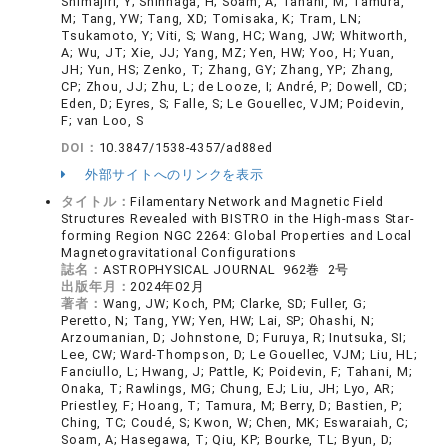
Shimajiri, Y; Shinnaga, H; Soam, A; Tahani, M; Tamura,
M; Tang, YW; Tang, XD; Tomisaka, K; Tram, LN;
Tsukamoto, Y; Viti, S; Wang, HC; Wang, JW; Whitworth,
A; Wu, JT; Xie, JJ; Yang, MZ; Yen, HW; Yoo, H; Yuan,
JH; Yun, HS; Zenko, T; Zhang, GY; Zhang, YP; Zhang,
CP; Zhou, JJ; Zhu, L; de Looze, I; André, P; Dowell, CD;
Eden, D; Eyres, S; Falle, S; Le Gouellec, VJM; Poidevin,
F; van Loo, S
DOI：
10.3847/1538-4357/ad88ed
外部サイトへのリンクを表示
タイトル：
Filamentary Network and Magnetic Field
Structures Revealed with BISTRO in the High-mass Star-
forming Region NGC 2264: Global Properties and Local
Magnetogravitational Configurations
誌名：
ASTROPHYSICAL JOURNAL 962巻 2号
出版年月：
2024年02月
著者：
Wang, JW; Koch, PM; Clarke, SD; Fuller, G;
Peretto, N; Tang, YW; Yen, HW; Lai, SP; Ohashi, N;
Arzoumanian, D; Johnstone, D; Furuya, R; Inutsuka, SI;
Lee, CW; Ward-Thompson, D; Le Gouellec, VJM; Liu, HL;
Fanciullo, L; Hwang, J; Pattle, K; Poidevin, F; Tahani, M;
Onaka, T; Rawlings, MG; Chung, EJ; Liu, JH; Lyo, AR;
Priestley, F; Hoang, T; Tamura, M; Berry, D; Bastien, P;
Ching, TC; Coudé, S; Kwon, W; Chen, MK; Eswaraiah, C;
Soam, A; Hasegawa, T; Qiu, KP; Bourke, TL; Byun, D;