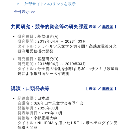
外部サイトへのリンクを表示
全件表示 >>
共同研究・競争的資金等の研究課題
【 表示 ／
非表示
】
研究種目：
基盤研究(A)
研究期間：
2019年04月 ～ 2023年03月
タイトル：
テラヘルツ天文学を切り開く高感度電波分光
観測用受信機の開発
研究種目：
基盤研究(B)
研究期間：
2016年04月 ～ 2019年03月
タイトル：
分子雲の進化を解明する30cmサブミリ波望遠
鏡による銀河面サーベイ観測
講演・口頭発表等
【 表示 ／
非表示
】
記述言語：
日本語
会議名：
026年日本天文学会春季年会
開催年月：
2026年03月
発表年月日：
2026年03月
開催地：
京都産業大学
タイトル：
Ni-HEBM を用いた1.5 THz 帯ヘテロダイン受
信機の開発