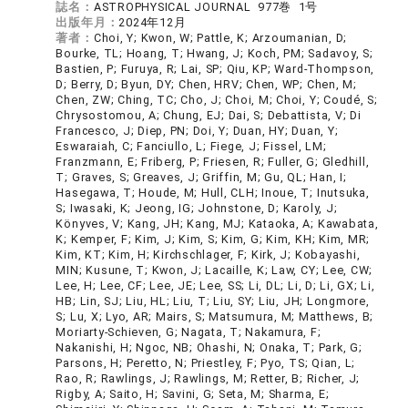
誌名：
ASTROPHYSICAL JOURNAL 977巻 1号
出版年月：
2024年12月
著者：
Choi, Y; Kwon, W; Pattle, K; Arzoumanian, D;
Bourke, TL; Hoang, T; Hwang, J; Koch, PM; Sadavoy, S;
Bastien, P; Furuya, R; Lai, SP; Qiu, KP; Ward-Thompson,
D; Berry, D; Byun, DY; Chen, HRV; Chen, WP; Chen, M;
Chen, ZW; Ching, TC; Cho, J; Choi, M; Choi, Y; Coudé, S;
Chrysostomou, A; Chung, EJ; Dai, S; Debattista, V; Di
Francesco, J; Diep, PN; Doi, Y; Duan, HY; Duan, Y;
Eswaraiah, C; Fanciullo, L; Fiege, J; Fissel, LM;
Franzmann, E; Friberg, P; Friesen, R; Fuller, G; Gledhill,
T; Graves, S; Greaves, J; Griffin, M; Gu, QL; Han, I;
Hasegawa, T; Houde, M; Hull, CLH; Inoue, T; Inutsuka,
S; Iwasaki, K; Jeong, IG; Johnstone, D; Karoly, J;
Könyves, V; Kang, JH; Kang, MJ; Kataoka, A; Kawabata,
K; Kemper, F; Kim, J; Kim, S; Kim, G; Kim, KH; Kim, MR;
Kim, KT; Kim, H; Kirchschlager, F; Kirk, J; Kobayashi,
MIN; Kusune, T; Kwon, J; Lacaille, K; Law, CY; Lee, CW;
Lee, H; Lee, CF; Lee, JE; Lee, SS; Li, DL; Li, D; Li, GX; Li,
HB; Lin, SJ; Liu, HL; Liu, T; Liu, SY; Liu, JH; Longmore,
S; Lu, X; Lyo, AR; Mairs, S; Matsumura, M; Matthews, B;
Moriarty-Schieven, G; Nagata, T; Nakamura, F;
Nakanishi, H; Ngoc, NB; Ohashi, N; Onaka, T; Park, G;
Parsons, H; Peretto, N; Priestley, F; Pyo, TS; Qian, L;
Rao, R; Rawlings, J; Rawlings, M; Retter, B; Richer, J;
Rigby, A; Saito, H; Savini, G; Seta, M; Sharma, E;