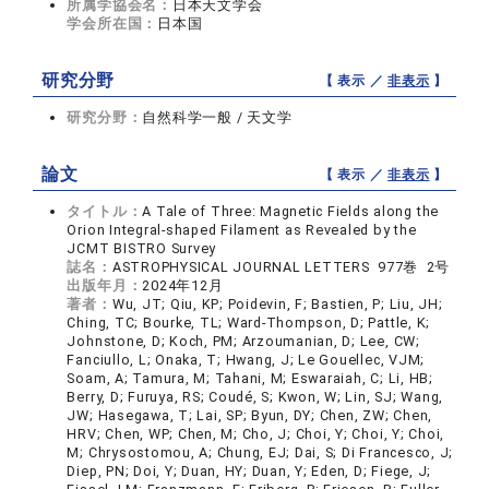
所属学協会名：
日本天文学会
学会所在国：
日本国
研究分野
【 表示 ／
非表示
】
研究分野：
自然科学一般 / 天文学
論文
【 表示 ／
非表示
】
タイトル：
A Tale of Three: Magnetic Fields along the
Orion Integral-shaped Filament as Revealed by the
JCMT BISTRO Survey
誌名：
ASTROPHYSICAL JOURNAL LETTERS 977巻 2号
出版年月：
2024年12月
著者：
Wu, JT; Qiu, KP; Poidevin, F; Bastien, P; Liu, JH;
Ching, TC; Bourke, TL; Ward-Thompson, D; Pattle, K;
Johnstone, D; Koch, PM; Arzoumanian, D; Lee, CW;
Fanciullo, L; Onaka, T; Hwang, J; Le Gouellec, VJM;
Soam, A; Tamura, M; Tahani, M; Eswaraiah, C; Li, HB;
Berry, D; Furuya, RS; Coudé, S; Kwon, W; Lin, SJ; Wang,
JW; Hasegawa, T; Lai, SP; Byun, DY; Chen, ZW; Chen,
HRV; Chen, WP; Chen, M; Cho, J; Choi, Y; Choi, Y; Choi,
M; Chrysostomou, A; Chung, EJ; Dai, S; Di Francesco, J;
Diep, PN; Doi, Y; Duan, HY; Duan, Y; Eden, D; Fiege, J;