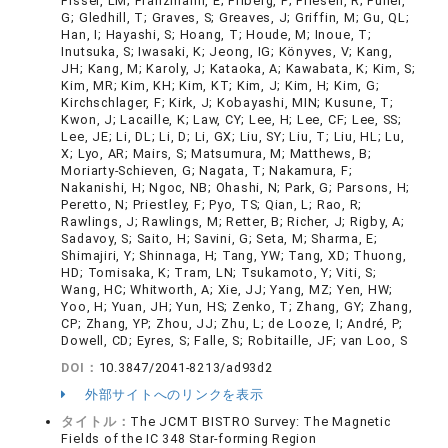
Fissel, LM; Franzmann, E; Friberg, P; Friesen, R; Fuller,
G; Gledhill, T; Graves, S; Greaves, J; Griffin, M; Gu, QL;
Han, I; Hayashi, S; Hoang, T; Houde, M; Inoue, T;
Inutsuka, S; Iwasaki, K; Jeong, IG; Könyves, V; Kang,
JH; Kang, M; Karoly, J; Kataoka, A; Kawabata, K; Kim, S;
Kim, MR; Kim, KH; Kim, KT; Kim, J; Kim, H; Kim, G;
Kirchschlager, F; Kirk, J; Kobayashi, MIN; Kusune, T;
Kwon, J; Lacaille, K; Law, CY; Lee, H; Lee, CF; Lee, SS;
Lee, JE; Li, DL; Li, D; Li, GX; Liu, SY; Liu, T; Liu, HL; Lu,
X; Lyo, AR; Mairs, S; Matsumura, M; Matthews, B;
Moriarty-Schieven, G; Nagata, T; Nakamura, F;
Nakanishi, H; Ngoc, NB; Ohashi, N; Park, G; Parsons, H;
Peretto, N; Priestley, F; Pyo, TS; Qian, L; Rao, R;
Rawlings, J; Rawlings, M; Retter, B; Richer, J; Rigby, A;
Sadavoy, S; Saito, H; Savini, G; Seta, M; Sharma, E;
Shimajiri, Y; Shinnaga, H; Tang, YW; Tang, XD; Thuong,
HD; Tomisaka, K; Tram, LN; Tsukamoto, Y; Viti, S;
Wang, HC; Whitworth, A; Xie, JJ; Yang, MZ; Yen, HW;
Yoo, H; Yuan, JH; Yun, HS; Zenko, T; Zhang, GY; Zhang,
CP; Zhang, YP; Zhou, JJ; Zhu, L; de Looze, I; André, P;
Dowell, CD; Eyres, S; Falle, S; Robitaille, JF; van Loo, S
DOI：
10.3847/2041-8213/ad93d2
外部サイトへのリンクを表示
タイトル：
The JCMT BISTRO Survey: The Magnetic
Fields of the IC 348 Star-forming Region