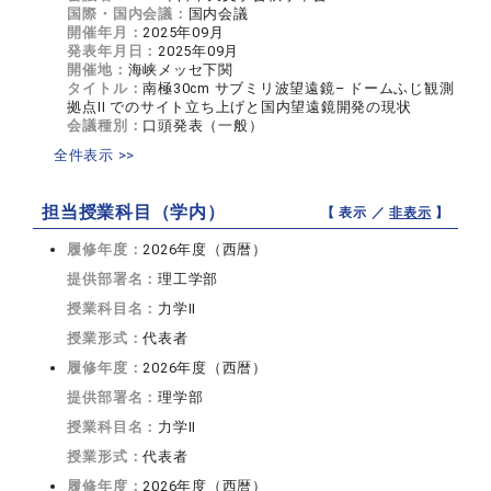
国際・国内会議：
国内会議
開催年月：
2025年09月
発表年月日：
2025年09月
開催地：
海峡メッセ下関
タイトル：
南極30cm サブミリ波望遠鏡– ドームふじ観測
拠点II でのサイト立ち上げと国内望遠鏡開発の現状
会議種別：
口頭発表（一般）
全件表示 >>
担当授業科目（学内）
【 表示 ／
非表示
】
履修年度：
2026年度（西暦）
提供部署名：
理工学部
授業科目名：
力学II
授業形式：
代表者
履修年度：
2026年度（西暦）
提供部署名：
理学部
授業科目名：
力学II
授業形式：
代表者
履修年度：
2026年度（西暦）