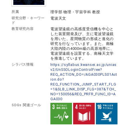
所属
理学部 物理・宇宙学科 教授
研究分野・キーワー
電波天文
ド
教育研究内容
電波望遠鏡の高感度受信機を中心と
した装置開発及び、主に電波望遠鏡
を用いた、星間物質の形成と進化の
研究を行なっています。また、南極
大陸内陸の4000m級の高原地帯に、
電波望遠鏡を設置する、南極天文学
を推進しています。
シラバス情報
https://syllabus.kwansei.ac.jp/unias
v2/UnSSOLoginControlFree?
REQ_ACTION_DO=/AGA030PLS01Act
ion.do?
REQ_FUNCTION_JUMP_START_FLG
=1&SLB_LINK_DISP_FLG=387&TCH_
NO=150056&REQ_PRFR_FUNC_ID=A
GA030
SDGs 関連ゴール