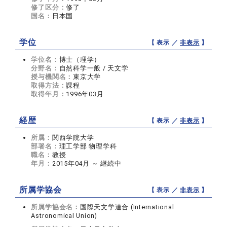
修了区分：
修了
国名：
日本国
学位
【 表示 ／
非表示
】
学位名：
博士（理学）
分野名：
自然科学一般 / 天文学
授与機関名：
東京大学
取得方法：
課程
取得年月：
1996年03月
経歴
【 表示 ／
非表示
】
所属：
関西学院大学
部署名：
理工学部 物理学科
職名：
教授
年月：
2015年04月 ～ 継続中
所属学協会
【 表示 ／
非表示
】
所属学協会名：
国際天文学連合 (International
Astronomical Union)