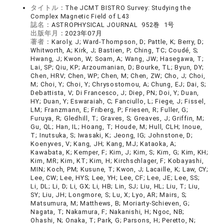
タイトル：
The JCMT BISTRO Survey: Studying the
Complex Magnetic Field of L43
誌名：
ASTROPHYSICAL JOURNAL 952巻 1号
出版年月：
2023年07月
著者：
Karoly, J; Ward-Thompson, D; Pattle, K; Berry, D;
Whitworth, A; Kirk, J; Bastien, P; Ching, TC; Coudé, S;
Hwang, J; Kwon, W; Soam, A; Wang, JW; Hasegawa, T;
Lai, SP; Qiu, KP; Arzoumanian, D; Bourke, TL; Byun, DY;
Chen, HRV; Chen, WP; Chen, M; Chen, ZW; Cho, J; Choi,
M; Choi, Y; Choi, Y; Chrysostomou, A; Chung, EJ; Dai, S;
Debattista, V; Di Francesco, J; Diep, PN; Doi, Y; Duan,
HY; Duan, Y; Eswaraiah, C; Fanciullo, L; Fiege, J; Fissel,
LM; Franzmann, E; Friberg, P; Friesen, R; Fuller, G;
Furuya, R; Gledhill, T; Graves, S; Greaves, J; Griffin, M;
Gu, QL; Han, IL; Hoang, T; Houde, M; Hull, CLH; Inoue,
T; Inutsuka, S; Iwasaki, K; Jeong, IG; Johnstone, D;
Koenyves, V; Kang, JH; Kang, MJ; Kataoka, A;
Kawabata, K; Kemper, F; Kim, J; Kim, S; Kim, G; Kim, KH;
Kim, MR; Kim, KT; Kim, H; Kirchschlager, F; Kobayashi,
MIN; Koch, PM; Kusune, T; Kwon, J; Lacaille, K; Law, CY;
Lee, CW; Lee, HYS; Lee, YH; Lee, CF; Lee, JE; Lee, SS;
Li, DL; Li, D; Li, GX; Li, HB; Lin, SJ; Liu, HL; Liu, T; Liu,
SY; Liu, JH; Longmore, S; Lu, X; Lyo, AR; Mairs, S;
Matsumura, M; Matthews, B; Moriarty-Schieven, G;
Nagata, T; Nakamura, F; Nakanishi, H; Ngoc, NB;
Ohashi, N; Onaka, T; Park, G; Parsons, H; Peretto, N;