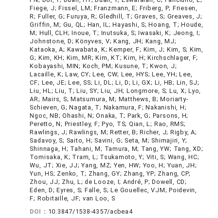
Fiege, J; Fissel, LM; Franzmann, E; Friberg, P; Friesen,
R; Fuller, G; Furuya, R; Gledhill, T; Graves, S; Greaves, J;
Griffin, M; Gu, QL; Han, IL; Hayashi, S; Hoang, T; Houde,
M; Hull, CLH; Inoue, T; Inutsuka, S; Iwasaki, K; Jeong, I;
Johnstone, D; Könyves, V; Kang, JH; Kang, MJ;
Kataoka, A; Kawabata, K; Kemper, F; Kim, J; Kim, S; Kim,
G; Kim, KH; Kim, MR; Kim, KT; Kim, H; Kirchschlager, F;
Kobayashi, MIN; Koch, PM; Kusune, T; Kwon, J;
Lacaille, K; Law, CY; Lee, CW; Lee, HYS; Lee, YH; Lee,
CF; Lee, JE; Lee, SS; Li, DL; Li, D; Li, GX; Li, HB; Lin, SJ;
Liu, HL; Liu, T; Liu, SY; Liu, JH; Longmore, S; Lu, X; Lyo,
AR; Mairs, S; Matsumura, M; Matthews, B; Moriarty-
Schieven, G; Nagata, T; Nakamura, F; Nakanishi, H;
Ngoc, NB; Ohashi, N; Onaka, T; Park, G; Parsons, H;
Peretto, N; Priestley, F; Pyo, TS; Qian, L; Rao, RMS;
Rawlings, J; Rawlings, M; Retter, B; Richer, J; Rigby, A;
Sadavoy, S; Saito, H; Savini, G; Seta, M; Shimajiri, Y;
Shinnaga, H; Tahani, M; Tamura, M; Tang, YW; Tang, XD;
Tomisaka, K; Tram, L; Tsukamoto, Y; Viti, S; Wang, HC;
Wu, JT; Xie, JJ; Yang, MZ; Yen, HW; Yoo, H; Yuan, JH;
Yun, HS; Zenko, T; Zhang, GY; Zhang, YP; Zhang, CP;
Zhou, JJ; Zhu, L; de Looze, I; André, P; Dowell, CD;
Eden, D; Eyres, S; Falle, S; Le Gouellec, VJM; Poidevin,
F; Robitaille, JF; van Loo, S
DOI：
10.3847/1538-4357/acbea4