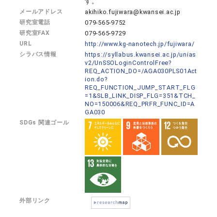
す。
メールアドレス
akihiko.fujiwara@kwansei.ac.jp
研究室電話
079-565-9752
研究室FAX
079-565-9729
URL
http://www.kg-nanotech.jp/fujiwara/
シラバス情報
https://syllabus.kwansei.ac.jp/unias
v2/UnSSOLoginControlFree?
REQ_ACTION_DO=/AGA030PLS01Act
ion.do?
REQ_FUNCTION_JUMP_START_FLG
=1&SLB_LINK_DISP_FLG=351&TCH_
NO=150006&REQ_PRFR_FUNC_ID=A
GA030
SDGs 関連ゴール
外部リンク