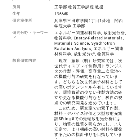
所属
工学部 物質工学課程 教授
生年
1966年
研究室住所
兵庫県三田市学園2丁目1番地 関西
学院大学 工学部
研究分野・キーワー
エネルギー関連材料科学, 放射光分析,
ド
物質科学, Energy-Related Materials,
Materials Science, Synchrotron
Radiation Analysis, エネルギー関連
材料科学, 放射光分析, 物質科学
教育研究内容
現在、藤原（明）研究室では、次
世代ディスプレイ制御用トランジス
タの作製・評価、高容量二次電池へ
の機能付与の研究を行なっていま
す。どちらも次世代素子材料として
の高いポテンシャルを有しています
が、環境負荷の少ない作製方法の確
立や更なる機能付与など、独自の視
点での研究開発を進めています。
このため、研究室での素子作製、
材料・デバイス評価と大型放射光施
設SPring-8での先端放射光分析によ
り、物質の性質を明らかにし、より
安定で、より機能の高い材料を開発
するための指針作りを目指していま