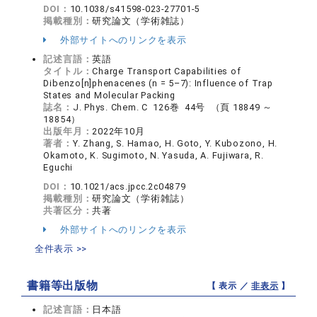
DOI：
10.1038/s41598-023-27701-5
掲載種別：
研究論文（学術雑誌）
外部サイトへのリンクを表示
記述言語：
英語
タイトル：
Charge Transport Capabilities of
Dibenzo[n]phenacenes (n = 5–7): Influence of Trap
States and Molecular Packing
誌名：
J. Phys. Chem. C 126巻 44号 （頁 18849 ～
18854）
出版年月：
2022年10月
著者：
Y. Zhang, S. Hamao, H. Goto, Y. Kubozono, H.
Okamoto, K. Sugimoto, N. Yasuda, A. Fujiwara, R.
Eguchi
DOI：
10.1021/acs.jpcc.2c04879
掲載種別：
研究論文（学術雑誌）
共著区分：
共著
外部サイトへのリンクを表示
全件表示 >>
書籍等出版物
【 表示 ／
非表示
】
記述言語：
日本語