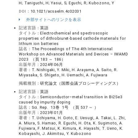
H; Taniguchi, H; Yasui, S; Eguchi, R; Kubozono, Y
DOI：
10.1021/acsaelm.4c02031
外部サイトへのリンクを表示
記述言語：
英語
タイトル：
Electrochemical and spectroscopic
properties of dithiobiuret-based cathode materials for
lithium ion batteries
誌名：
The Proceedings of The 4th International
Workshop on Advanced Materials and Devices – IWAMD
2023 （頁 183 ～ 186）
出版年月：
2024年06月
著者：
T. Nishigaki, Y. Miki, H. Arayama, A. Saito, R.
Miyasaka, S. Shigeto, H. Uemachi, A. Fujiwara
掲載種別：
研究論文（国際会議プロシーディングス）
記述言語：
英語
タイトル：
Semiconductor–metal transition in Bi2Se3
caused by impurity doping
誌名：
Sci. Rep. 13巻 1号 （頁 537 ～ ）
出版年月：
2023年01月
著者：
T. Uchiyama, H. Goto, E. Uesugi, A. Takai, L. Zhi,
A. Miura, S. Hamao, R. Eguchi, H. Ota, K. Sugimoto, A.
Fujiwara, F. Matsui, K. Kimura, K. Hayashi, T. Ueno, K.
Kobayashi, J. Akimitsu, Y. Kubozono