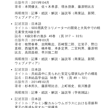
出版年月：
2015年04月
著者：
本間優太、佐々木孝彦、増永啓康、藤原明比古
掲載種別：
記事・総説・解説・論説等（商業誌、新聞、
ウェブメディア）
記述言語：
日本語
タイトル：
SDD用真空コリメーターの開発と大気中での軽
元素蛍光X線分析
誌名：
X線分析の進歩 45巻 （頁 317 ～ 325）
出版年月：
2014年03月
著者：
牧野泰希、吉岡剛志、百崎賢二郎、辻笑子、野口
直樹、西脇芳典、橋本敬、本多定男、二宮利男、藤原明
比古、高田昌樹、早川慎二郎
掲載種別：
記事・総説・解説・論説等（商業誌、新聞、
ウェブメディア）
記述言語：
日本語
タイトル：
共結晶中に見られた安定な環状S
分子の構造
6
誌名：
日本結晶学会誌 56巻 1号 （頁 49 ～ 53）
出版年月：
2014年02月
著者：
杉本邦久、藤原明比古、上町裕史、前川雅彦
掲載種別：
記事・総説・解説・論説等（学術雑誌）
記述言語：
日本語
タイトル：
アルミン酸カルシウムガラスにおける溶媒和
電子の形成を促すかご状構造