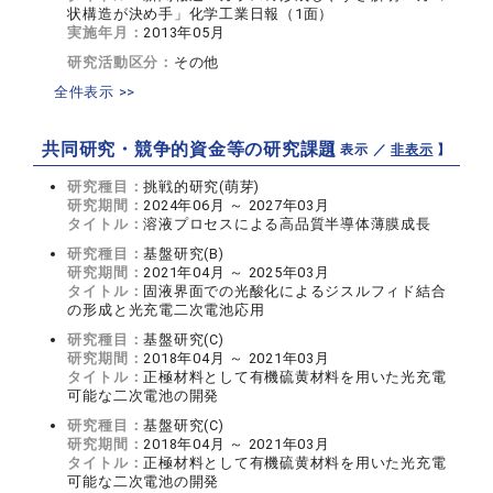
状構造が決め手」化学工業日報（1面）
実施年月：
2013年05月
研究活動区分：
その他
全件表示 >>
共同研究・競争的資金等の研究課題
【 表示 ／
非表示
】
研究種目：
挑戦的研究(萌芽)
研究期間：
2024年06月 ～ 2027年03月
タイトル：
溶液プロセスによる高品質半導体薄膜成長
研究種目：
基盤研究(B)
研究期間：
2021年04月 ～ 2025年03月
タイトル：
固液界面での光酸化によるジスルフィド結合
の形成と光充電二次電池応用
研究種目：
基盤研究(C)
研究期間：
2018年04月 ～ 2021年03月
タイトル：
正極材料として有機硫黄材料を用いた光充電
可能な二次電池の開発
研究種目：
基盤研究(C)
研究期間：
2018年04月 ～ 2021年03月
タイトル：
正極材料として有機硫黄材料を用いた光充電
可能な二次電池の開発