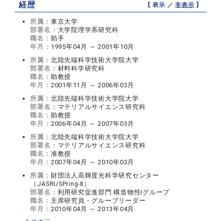
経歴
【 表示 ／
非表示
】
所属：
東京大学
部署名：
大学院理学系研究科
職名：
助手
年月：
1995年04月 ～ 2001年10月
所属：
北陸先端科学技術大学院大学
部署名：
材料科学研究科
職名：
助教授
年月：
2001年11月 ～ 2006年03月
所属：
北陸先端科学技術大学院大学
部署名：
マテリアルサイエンス研究科
職名：
助教授
年月：
2006年04月 ～ 2007年03月
所属：
北陸先端科学技術大学院大学
部署名：
マテリアルサイエンス研究科
職名：
准教授
年月：
2007年04月 ～ 2010年03月
所属：
財団法人高輝度光科学研究センター
（JASRI/SPring-8）
部署名：
利用研究促進部門 構造物性Iグループ
職名：
主席研究員・グループリーダー
年月：
2010年04月 ～ 2013年04月