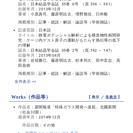
誌名：
日本結晶学会誌 55巻 6号 （頁 356 ～ 361）
出版年月：
2013年12月
著者：
小原真司、藤原明比古、増野敦信、臼杵毅
掲載種別：
記事・総説・解説・論説等（学術雑誌）
記述言語：
日本語
タイトル：
静電ポテンシャル解析による構造物性相関研
究：ケージ内ゲスト原子の運動がもたらす熱伝導の低下
の理解
誌名：
日本結晶学会誌 55巻 2号 （頁 142 ～ 147）
出版年月：
2013年04月
著者：
谷垣勝己、藤原明比古、杉本邦久、田中宏志、高
田昌樹
掲載種別：
記事・総説・解説・論説等（学術雑誌）
全件表示 >>
Works（作品等）
【 表示 ／
非表示
】
作品名：
新聞報道「特殊ガラス開発へ道筋」北國新聞
（社会32面）
発表年月：
2014年12月
作品分類：
その他