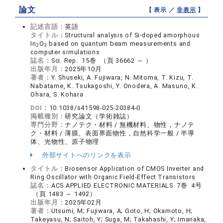
論文
【 表示 ／
非表示
】
記述言語：
英語
タイトル：
Structural analysis of Si-doped amorphous
In
O
based on quantum beam measurements and
2
3
computer simulations
誌名：
Sci. Rep. 15巻 （頁 36662 ～ ）
出版年月：
2025年10月
著者：
Y. Shuseki, A. Fujiwara, N. Mitoma, T. Kizu, T.
Nabatame, K. Tsukagoshi, Y. Onodera, A. Masuno, K.
Ohara, S. Kohara
DOI：
10.1038/s41598-025-20384-0
掲載種別：
研究論文（学術雑誌）
専門分野：
ナノテク・材料 / 無機材料、物性，ナノテ
ク・材料 / 薄膜、表面界面物性，自然科学一般 / 半導
体、光物性、原子物理
外部サイトへのリンクを表示
タイトル：
Biosensor Application of CMOS Inverter and
Ring Oscillator with Organic Field-Effect Transistors
誌名：
ACS APPLIED ELECTRONIC MATERIALS 7巻 4号
（頁 1483 ～ 1492）
出版年月：
2025年02月
著者：
Utsumi, M; Fujiwara, A; Goto, H; Okamoto, H;
Takeyasu, N; Saitoh, Y; Suga, M; Takahashi, Y; Imanaka,