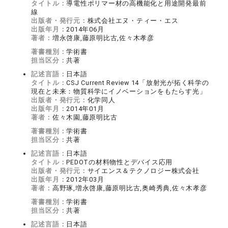
タイトル：
導電性ポリマー材の高機能化と用途開発最前
線
出版者・発行元：
株式会社エヌ・ティー・エス
出版年月：
2014年06月
著者：
増永啓康,藤原明比古,佐々木孝彦
著書種別：
学術書
担当区分：
共著
記述言語：
日本語
タイトル：
CSJ Current Review 14「放射光が拓く科学の
現在と未来：物質科学にイノベーションをもたらす光」
出版者・発行元：
化学同人
出版年月：
2014年01月
著者：
佐々木園,藤原明比古
著書種別：
学術書
担当区分：
共著
記述言語：
日本語
タイトル：
PEDOTの材料物性とデバイス応用
出版者・発行元：
サイエンス＆テクノロジー株式会社
出版年月：
2012年03月
著者：
高野琢,増永啓康,藤原明比古,奥崎秀典,佐々木孝彦
著書種別：
学術書
担当区分：
共著
記述言語：
日本語