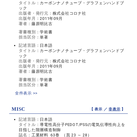
タイトル：
カーボンナノチューブ・グラフェンハンドブ
ック
出版者・発行元：
株式会社コロナ社
出版年月：
2011年09月
著者：
藤原明比古
著書種別：
学術書
担当区分：
単著
記述言語：
日本語
タイトル：
カーボンナノチューブ・グラフェンハンドブ
ック
出版者・発行元：
株式会社コロナ社
出版年月：
2011年09月
著者：
藤原明比古
著書種別：
学術書
担当区分：
単著
全件表示 >>
MISC
【 表示 ／
非表示
】
記述言語：
日本語
タイトル：
導電性高分子PEDOT/PSSの電気伝導性向上を
目指した階層構造制御
誌名：
工業材料 63巻 （頁 23 ～ 28）