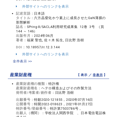
外部サイトへのリンクを表示
記述言語：
日本語
タイトル：
六方晶窒化ホウ素上に成長させたGaN薄膜の
形態解析
誌名：
SPring-8/SACLA利用研究成果集 12巻 3号 （頁
144 ～ 146）
出版年月：
2024年06月
著者：
福家 聖也, 佐々木 拓生, 日比野 浩樹
DOI：
10.18957/rr.12.3.144
外部サイトへのリンクを表示
全件表示 >>
産業財産権
【 表示 ／
非表示
】
産業財産権の種類：
特許権
産業財産権名：
ヘテロ構造およびその作製方法
発明者/考案者/創作者：
日比野 浩樹
出願番号：
特願2020-121855，2020年07月16日
公開番号：
特開2022-018623，2021年01月27日
特許番号/登録番号：
特許第7503786号，
出願人（機関）：
学校法人関西学院 、日本電信電話株