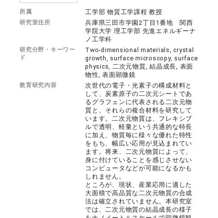
所属
工学部 物質工学課程 教授
研究室住所
兵庫県三田市学園2丁目1番地 関西
学院大学 理工学部 先進エネルギーナ
ノ工学科
研究分野・キーワー
Two-dimensional materials, crystal
ド
growth, surface microscopy, surface
physics, 二次元物質, 結晶成長, 表面
物性, 表面顕微鏡
教育研究内容
次世代の電子・光素子の構成材料と
して、炭素原子の二次元シートであ
るグラフェンに代表される二次元物
質と、それらの複合材料を研究して
います。二次元物質は、フレキシブ
ルで透明、軽量という共通的な特長
に加え、物質毎に様々な優れた特性
をもち、幅広い応用が見込まれてい
ます。将来、二次元物質によって、
身に付けていることを感じさせない
コンピュータなどが可能になるかも
しれません。
ところが、現状、産業応用に適した
大面積で高品質な二次元物質の合成
法は確立されていません。本研究室
では、二次元物質の結晶成長の様子
をナノメートルスケールで顕微鏡観