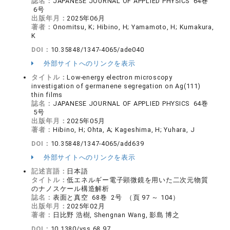
誌名：
JAPANESE JOURNAL OF APPLIED PHYSICS 64巻
6号
出版年月：
2025年06月
著者：
Onomitsu, K; Hibino, H; Yamamoto, H; Kumakura,
K
DOI：
10.35848/1347-4065/ade040
外部サイトへのリンクを表示
タイトル：
Low-energy electron microscopy
investigation of germanene segregation on Ag(111)
thin films
誌名：
JAPANESE JOURNAL OF APPLIED PHYSICS 64巻
5号
出版年月：
2025年05月
著者：
Hibino, H; Ohta, A; Kageshima, H; Yuhara, J
DOI：
10.35848/1347-4065/add639
外部サイトへのリンクを表示
記述言語：
日本語
タイトル：
低エネルギー電子顕微鏡を用いた二次元物質
のナノスケール構造解析
誌名：
表面と真空 68巻 2号 （頁 97 ～ 104）
出版年月：
2025年02月
著者：
日比野 浩樹, Shengnan Wang, 影島 博之
DOI：
10.1380/vss.68.97