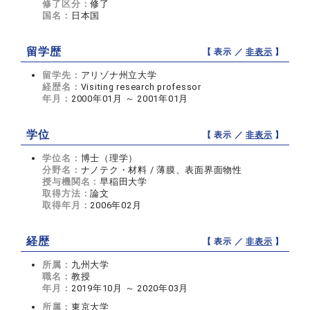
修了区分：
修了
国名：
日本国
留学歴
【 表示 ／
非表示
】
留学先：
アリゾナ州立大学
経歴名：
Visiting research professor
年月：
2000年01月 ～ 2001年01月
学位
【 表示 ／
非表示
】
学位名：
博士（理学）
分野名：
ナノテク・材料 / 薄膜、表面界面物性
授与機関名：
早稲田大学
取得方法：
論文
取得年月：
2006年02月
経歴
【 表示 ／
非表示
】
所属：
九州大学
職名：
教授
年月：
2019年10月 ～ 2020年03月
所属：
東京大学