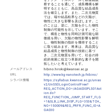
察することを通して、成長機構を解
明するとともに、高品質な結晶成長
法を確立します。また、二次元物質
では、端や結晶粒界などの欠陥が、
物性に大きな影響を及ぼします。こ
のことは、逆に、欠陥を介した物性
制御の可能性を示しています。そこ
で、構造と物性を同時計測可能な顕
微鏡を用い、欠陥の物性影響を解明
し、物性制御の指針を獲得すること
に取り組みます。将来は、高品質な
結晶成長と物性制御の技術に基づ
き、二次元物質を用いて、社会の持
続的発展に役立つ革新的な素子を開
拓したいと考えています。
メールアドレス
hibino.hiroki@kwansei.ac.jp
URL
http://www.kg-nanotech.jp/hibino/
シラバス情報
https://syllabus.kwansei.ac.jp/unias
v2/UnSSOLoginControlFree?
REQ_ACTION_DO=/AGA030PLS01Act
ion.do?
REQ_FUNCTION_JUMP_START_FLG
=1&SLB_LINK_DISP_FLG=353&TCH_
NO=150009&REQ_PRFR_FUNC_ID=A
GA030