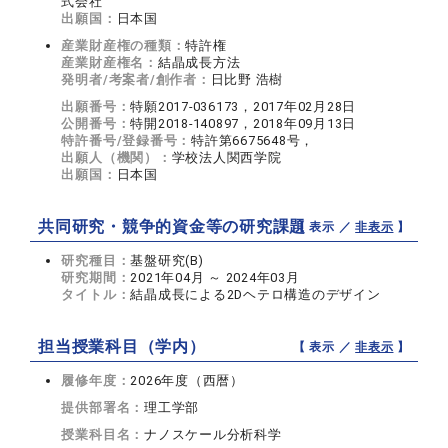
式会社
出願国：
日本国
産業財産権の種類：
特許権
産業財産権名：
結晶成長方法
発明者/考案者/創作者：
日比野 浩樹
出願番号：
特願2017-036173，2017年02月28日
公開番号：
特開2018‐140897，2018年09月13日
特許番号/登録番号：
特許第6675648号，
出願人（機関）：
学校法人関西学院
出願国：
日本国
共同研究・競争的資金等の研究課題
【 表示 ／
非表示
】
研究種目：
基盤研究(B)
研究期間：
2021年04月 ～ 2024年03月
タイトル：
結晶成長による2Dヘテロ構造のデザイン
担当授業科目（学内）
【 表示 ／
非表示
】
履修年度：
2026年度（西暦）
提供部署名：
理工学部
授業科目名：
ナノスケール分析科学