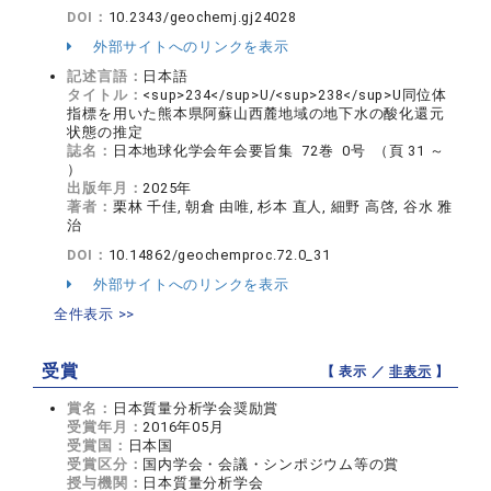
DOI：
10.2343/geochemj.gj24028
外部サイトへのリンクを表示
記述言語：
日本語
タイトル：
<sup>234</sup>U/<sup>238</sup>U同位体
指標を用いた熊本県阿蘇山西麓地域の地下水の酸化還元
状態の推定
誌名：
日本地球化学会年会要旨集 72巻 0号 （頁 31 ～
）
出版年月：
2025年
著者：
栗林 千佳, 朝倉 由唯, 杉本 直人, 細野 高啓, 谷水 雅
治
DOI：
10.14862/geochemproc.72.0_31
外部サイトへのリンクを表示
全件表示 >>
受賞
【 表示 ／
非表示
】
賞名：
日本質量分析学会奨励賞
受賞年月：
2016年05月
受賞国：
日本国
受賞区分：
国内学会・会議・シンポジウム等の賞
授与機関：
日本質量分析学会