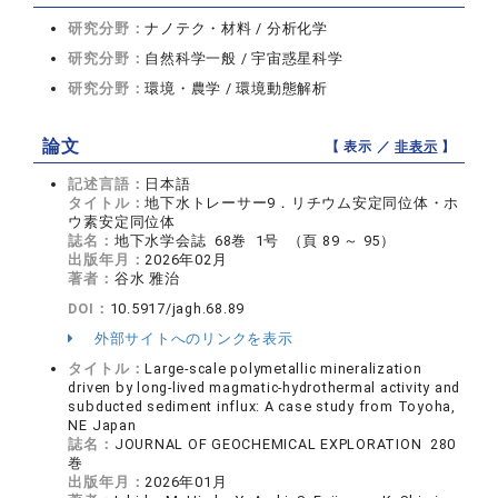
研究分野：
ナノテク・材料 / 分析化学
研究分野：
自然科学一般 / 宇宙惑星科学
研究分野：
環境・農学 / 環境動態解析
論文
【 表示 ／
非表示
】
記述言語：
日本語
タイトル：
地下水トレーサー9．リチウム安定同位体・ホ
ウ素安定同位体
誌名：
地下水学会誌 68巻 1号 （頁 89 ～ 95）
出版年月：
2026年02月
著者：
谷水 雅治
DOI：
10.5917/jagh.68.89
外部サイトへのリンクを表示
タイトル：
Large-scale polymetallic mineralization
driven by long-lived magmatic-hydrothermal activity and
subducted sediment influx: A case study from Toyoha,
NE Japan
誌名：
JOURNAL OF GEOCHEMICAL EXPLORATION 280
巻
出版年月：
2026年01月