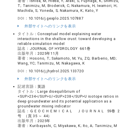
著者：
Ishida, M; Hieda, Y; Araki, S; Fujinaga, K; Shimizu,
T; Tanimizu, M; Broderick, C; Nakamura, H; Iwamori, H;
Machida, S; Yoneda, S; Nakamura, K; Kato, Y
DOI：
10.1016/j.gexplo.2025.107887
外部サイトへのリンクを表示
タイトル：
Conceptual model explaining water
interactions in the shallow crust: toward developing a
reliable simulation model
誌名：
JOURNAL OF HYDROLOGY 661巻
出版年月：
2025年11月
著者：
Hosono, T; Sakamoto, M; Yu, ZQ; Barberio, MD;
Wang, YC; Tanimizu, M; Nakagawa, K
DOI：
10.1016/j.jhydrol.2025.133720
外部サイトへのリンクを表示
記述言語：
英語
タイトル：
Large disequilibrium of
<SUP>234</SUP>U/<SUP>238</SUP>U isotope ratios in
deep groundwater and its potential application as a
groundwater mixing indicator
誌名：
ＧＥＯＣＨＥＭＩＣＡＬ ＪＯＵＲＮＡＬ 59巻 2
号 （頁 35 ～ 44）
出版年月：
2025年
著者：
Kuribayashi, C; Miyakawa, K; Ito, A; Tanimizu, M