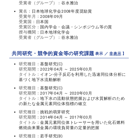
受賞者（グループ）：
谷水雅治
賞名：
日本地球化学会2008年度奨励賞
受賞年月：
2008年09月
受賞国：
日本国
受賞区分：
国内学会・会議・シンポジウム等の賞
授与機関：
日本地球化学会
受賞者（グループ）：
谷水雅治
共同研究・競争的資金等の研究課題
【 表示 ／
非表示
】
研究種目：
基盤研究(C)
研究期間：
2022年04月 ～ 2025年03月
タイトル：
イオン-分子反応を利用した迅速同位体分析に
基づく地下水流動解析
研究種目：
基盤研究(C)
研究期間：
2017年04月 ～ 2020年03月
タイトル：
地下水の流動状態把握および水質解析のため
の新たな金属元素同位体指標の確立
研究種目：
挑戦的萌芽研究
研究期間：
2014年04月 ～ 2017年03月
タイトル：
金属元素同位体トレーサーを用いた化石燃料
燃焼由来重金属の環境負荷量の定量的把握
研究種目：
若手研究(B)