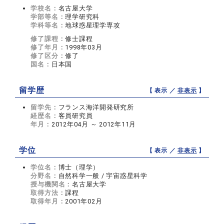
学校名：
名古屋大学
学部等名：
理学研究科
学科等名：
地球惑星理学専攻
修了課程：
修士課程
修了年月：
1998年03月
修了区分：
修了
国名：
日本国
留学歴
【 表示 ／
非表示
】
留学先：
フランス海洋開発研究所
経歴名：
客員研究員
年月：
2012年04月 ～ 2012年11月
学位
【 表示 ／
非表示
】
学位名：
博士（理学）
分野名：
自然科学一般 / 宇宙惑星科学
授与機関名：
名古屋大学
取得方法：
課程
取得年月：
2001年02月