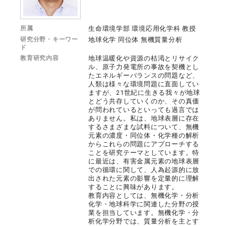
所属
生命環境学部 環境応用化学科 教授
研究分野・キーワー
地球化学 同位体 無機質量分析
ド
教育研究内容
地球温暖化や資源の枯渇とリサイク
ル、原子力発電所の事故を契機とし
たエネルギーバランスの問題など、
人類は様々な環境問題に直面してい
ますが、21世紀に生きる我々が地球
とどう共存していくのか、その真価
が問われているといっても過言では
ありません。私は、地球表層に存在
するさまざまな試料について、無機
元素の濃度・同位体・化学種の解析
からこれらの問題にアプローチする
ことを研究テーマとしています。特
に最近は、有害金属元素の地球表層
での循環に関して、人為起源的に放
出された元素の影響を定量的に理解
することに興味があります。
教育内容としては、無機化学・分析
化学・地球科学に関連した分野の授
業を担当しています。無機化学・分
析化学分野では、質量分析を主とす