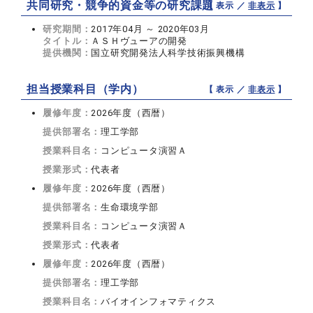
共同研究・競争的資金等の研究課題
【 表示 ／
非表示
】
研究期間：
2017年04月 ～ 2020年03月
タイトル：
ＡＳＨヴューアの開発
提供機関：
国立研究開発法人科学技術振興機構
担当授業科目（学内）
【 表示 ／
非表示
】
履修年度：
2026年度（西暦）
提供部署名：
理工学部
授業科目名：
コンピュータ演習Ａ
授業形式：
代表者
履修年度：
2026年度（西暦）
提供部署名：
生命環境学部
授業科目名：
コンピュータ演習Ａ
授業形式：
代表者
履修年度：
2026年度（西暦）
提供部署名：
理工学部
授業科目名：
バイオインフォマティクス