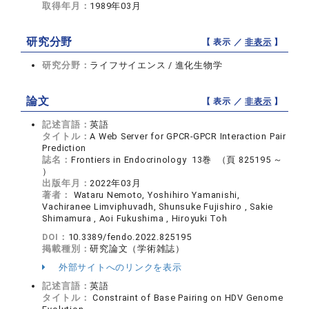
取得年月：
1989年03月
研究分野
【 表示 ／
非表示
】
研究分野：
ライフサイエンス / 進化生物学
論文
【 表示 ／
非表示
】
記述言語：
英語
タイトル：
A Web Server for GPCR-GPCR Interaction Pair
Prediction
誌名：
Frontiers in Endocrinology 13巻 （頁 825195 ～
）
出版年月：
2022年03月
著者：
Wataru Nemoto, Yoshihiro Yamanishi,
Vachiranee Limviphuvadh, Shunsuke Fujishiro , Sakie
Shimamura , Aoi Fukushima , Hiroyuki Toh
DOI：
10.3389/fendo.2022.825195
掲載種別：
研究論文（学術雑誌）
外部サイトへのリンクを表示
記述言語：
英語
タイトル：
Constraint of Base Pairing on HDV Genome