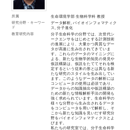
所属
生命環境学部 生物科学科 教授
研究分野・キーワー
データ解析, バイオインフォマティク
ド
ス, 分子進化
教育研究内容
分子生命科学の分野では、次世代シ
ークエンサをはじめとする計測技術
の進展により、大量かつ異質なデー
タが高速に生み出されてきていま
す。これらのデータのマイニングに
よる、新たな生物学的知見の発見や
仮説構築は、仮説をたててそれを検
定するという従来の形とは異なる新
たな研究のスタイルを生み出してい
ます。このようなデータの解析には
コンピュータの使用は必須であり、
データからの知識抽出や仮説構築の
ための新たな情報解析手法の開発も
強く求められています。生命科学の
様々な分野から生み出されるデータ
をコンピュータを用いて解析し、そ
こから新たな知識を見いだす研究分
野をバイオインフォマティクスとよ
びます。
私たちの研究室では、分子生命科学