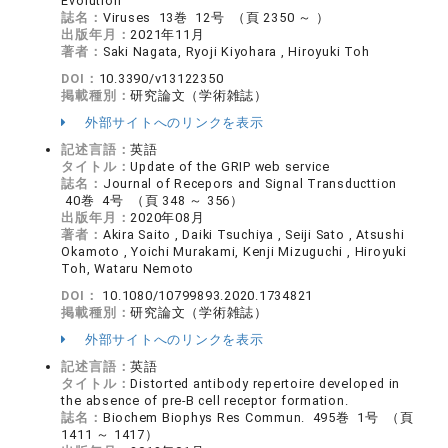
Evolution
誌名：
Viruses 13巻 12号 （頁 2350 ～ ）
出版年月：
2021年11月
著者：
Saki Nagata, Ryoji Kiyohara , Hiroyuki Toh
DOI：
10.3390/v13122350
掲載種別：
研究論文（学術雑誌）
外部サイトへのリンクを表示
記述言語：
英語
タイトル：
Update of the GRIP web service
誌名：
Journal of Recepors and Signal Transducttion
40巻 4号 （頁 348 ～ 356）
出版年月：
2020年08月
著者：
Akira Saito , Daiki Tsuchiya , Seiji Sato , Atsushi
Okamoto , Yoichi Murakami, Kenji Mizuguchi , Hiroyuki
Toh, Wataru Nemoto
DOI：
10.1080/10799893.2020.1734821
掲載種別：
研究論文（学術雑誌）
外部サイトへのリンクを表示
記述言語：
英語
タイトル：
Distorted antibody repertoire developed in
the absence of pre-B cell receptor formation.
誌名：
Biochem Biophys Res Commun. 495巻 1号 （頁
1411 ～ 1417）