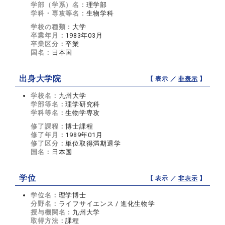
学部（学系）名：
理学部
学科・専攻等名：
生物学科
学校の種類：
大学
卒業年月：
1983年03月
卒業区分：
卒業
国名：
日本国
出身大学院
【 表示 ／
非表示
】
学校名：
九州大学
学部等名：
理学研究科
学科等名：
生物学専攻
修了課程：
博士課程
修了年月：
1989年01月
修了区分：
単位取得満期退学
国名：
日本国
学位
【 表示 ／
非表示
】
学位名：
理学博士
分野名：
ライフサイエンス / 進化生物学
授与機関名：
九州大学
取得方法：
課程