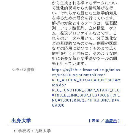
から生成される様々なデータについ
て進化的視点からの情報解析を行
い、それらから新たな生物学的知見
を得るための研究を行っています。
解析の対象とするデータは、塩基配
列、アミノ酸配列、立体構造、ゲノ
ム、発現プロファイルなどです。こ
れらのデータを用いて、分子進化な
どの基礎的なものから、創薬や医療
などの応用に結びつくものまで広く
解析を行うと同時に、そのような解
析に必要な新たな手法やツールの開
発も行っています。
シラバス情報
https://syllabus.kwansei.ac.jp/unias
v2/UnSSOLoginControlFree?
REQ_ACTION_DO=/AGA030PLS01Act
ion.do?
REQ_FUNCTION_JUMP_START_FLG
=1&SLB_LINK_DISP_FLG=360&TCH_
NO=150018&REQ_PRFR_FUNC_ID=A
GA030
出身大学
【 表示 ／
非表示
】
学校名：
九州大学