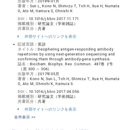
出版年月：
2018年01月
著者：
Sun L, Kono N, Shimizu T, Toh H, Xue H, Numata
O, Ato M, Itamura S, Ohnishi K
DOI：
10.1016/j.bbrc.2017.11.171
掲載種別：
研究論文（学術雑誌）
共著区分：
共著
外部サイトへのリンクを表示
記述言語：
英語
タイトル：
Deciphering antigen-responding antibody
repertoires by using next-generation sequencing and
confirming them through antibody-gene synthesis.
誌名：
Biochem. Biophys. Res. Commun. 487巻 2号
（頁 300 ～ 306）
出版年月：
2017年05月
著者：
Kono N, Sun L, Toh H, Shimizu T, Xue H, Numata
O, Ato M, Ohnishi K, Itamura S.
DOI：
10.1016/j.bbrc.2017.04.054.
掲載種別：
研究論文（学術雑誌）
共著区分：
共著
外部サイトへのリンクを表示
全件表示 >>