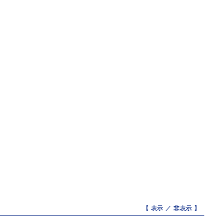
【 表示 ／
非表示
】