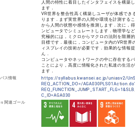
人間の特性に着目したインタフェイスを構築
ます．
VR世界を整合性高く構築しユーザが体感でき
ります．まず実世界の人間や環境を計測する
から人間の状態や感情を推測します．次に，得
ンピュータでシミュレートします．物理学な
究極的には，ミクロからマクロの法則を階層
目標です．最後に，コンピュータ内のVR世界
ィスプレイの技術が必要です．効果的な情報
ん．
コンピュータやネットワークの中に存在する
ことにより，高度に情報化された私達の生活
ます．
バス情報
https://syllabus.kwansei.ac.jp/uniasv2/U
REQ_ACTION_DO=/AGA030PLS01Action.do
REQ_FUNCTION_JUMP_START_FLG=1&SLB
C_ID=AGA030
Gs 関連ゴール