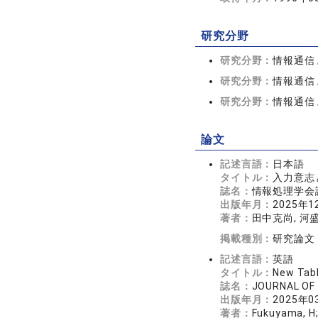
研究分野
研究分野：
情報通信
研究分野：
情報通信
研究分野：
情報通信
論文
記述言語：
日本語
タイトル：
入力意志
誌名：
情報処理学会論文
出版年月：
2025年1
著者：
田中克尚, 河
掲載種別：
研究論文
記述言語：
英語
タイトル：
New Tabl
誌名：
JOURNAL OF
出版年月：
2025年0
著者：
Fukuyama, H; 