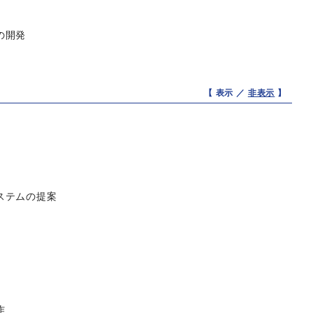
の開発
【 表示 ／
非表示
】
ステムの提案
作