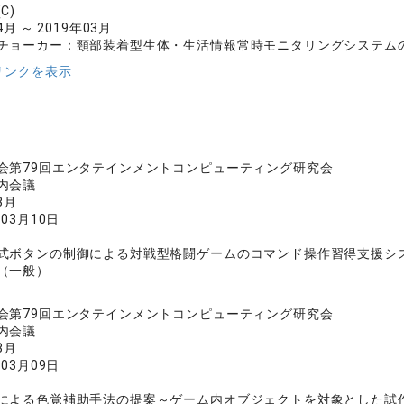
C)
4月 ～ 2019年03月
チョーカー：頸部装着型生体・生活情報常時モニタリングシステム
リンクを表示
会第79回エンタテインメントコンピューティング研究会
内会議
3月
年03月10日
式ボタンの制御による対戦型格闘ゲームのコマンド操作習得支援シ
（一般）
会第79回エンタテインメントコンピューティング研究会
内会議
3月
年03月09日
による色覚補助手法の提案～ゲーム内オブジェクトを対象とした試