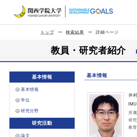
トップ
検索結果
詳細ページ
教員・研究者紹介
基本情報
基本情報
基本情報
井
学位
IMU
研究分野
所属
研究
研究活動
教育
論文