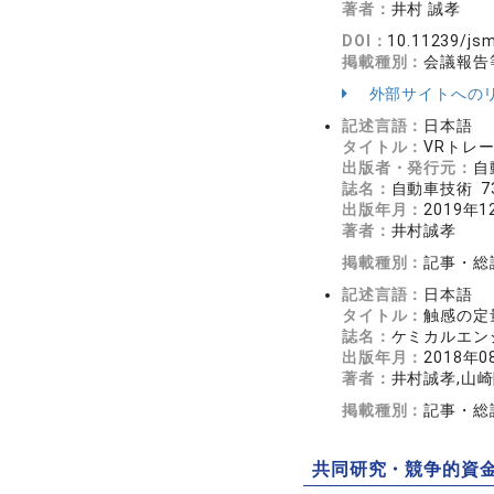
著者：
井村 誠孝
DOI：
10.11239/jsm
掲載種別：
会議報告
外部サイトへの
記述言語：
日本語
タイトル：
VRトレ
出版者・発行元：
自
誌名：
自動車技術 73
出版年月：
2019年1
著者：
井村誠孝
掲載種別：
記事・総
記述言語：
日本語
タイトル：
触感の定
誌名：
ケミカルエンジニ
出版年月：
2018年0
著者：
井村誠孝,山
掲載種別：
記事・総
共同研究・競争的資