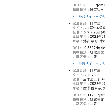
DOI：
10.3390/jcm
掲載種別：
研究論文
外部サイトへの
記述言語：
日本語
タイトル：
3次元構
誌名：
システム制御情報
出版年月：
2022年0
著者：
池谷 駿弥, 井
DOI：
10.5687/isci
掲載種別：
研究論文
共著区分：
共著
外部サイトへの
記述言語：
日本語
タイトル：
スマート
誌名：
生体医工学 60
出版年月：
2022年0
著者：
西澤 優希奈, 
DOI：
10.11239/jsm
掲載種別：
研究論文
共著区分：
共著