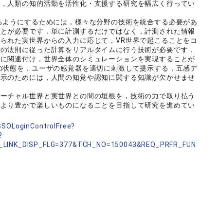
し，人類の知的活動を活性化・支援する研究を幅広く行ってい
るようにするためには，様々な分野の技術を統合する必要があ
ことが必要です．単に計測するだけではなく，計測された情報
られた実世界からの入力に応じて，VR世界で起こることをコ
どの法則に従った計算をリアルタイムに行う技術が必要です．
的に関連付け，世界全体のシミュレーションを実現することが
の状態を，ユーザの感覚器を適切に刺激して提示する，五感デ
提示のためには，人間の知覚や認知に関する知識が欠かせませ
バーチャル世界と実世界との間の垣根を，技術の力で取り払う
がより豊かで楽しいものになることを目指して研究を進めてい
nSSOLoginControlFree?
?
_LINK_DISP_FLG=377&TCH_NO=150043&REQ_PRFR_FUN