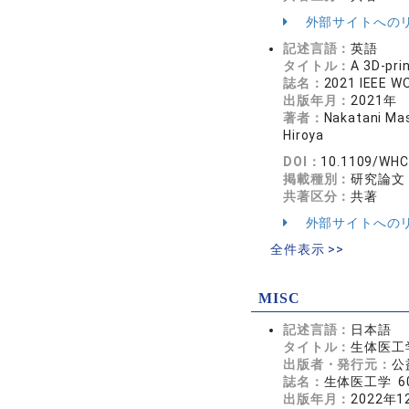
外部サイトへの
記述言語：
英語
タイトル：
A 3D-pri
誌名：
2021 IEEE 
出版年月：
2021年
著者：
Nakatani Mas
Hiroya
DOI：
10.1109/WHC
掲載種別：
研究論文
共著区分：
共著
外部サイトへの
全件表示 >>
MISC
記述言語：
日本語
タイトル：
生体医工
出版者・発行元：
公
誌名：
生体医工学 60
出版年月：
2022年1