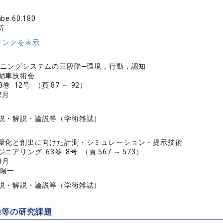
be.60.180
等
リンクを表示
ーニングシステムの三段階─環境，行動，認知
動車技術会
巻 12号 （頁 87 ～ 92）
2月
説・解説・論説等（学術雑誌）
量化と創出に向けた計測・シミュレーション・提示技術
アリング 63巻 8号 （頁 567 ～ 573）
8月
崎陽一
説・解説・論説等（学術雑誌）
金等の研究課題