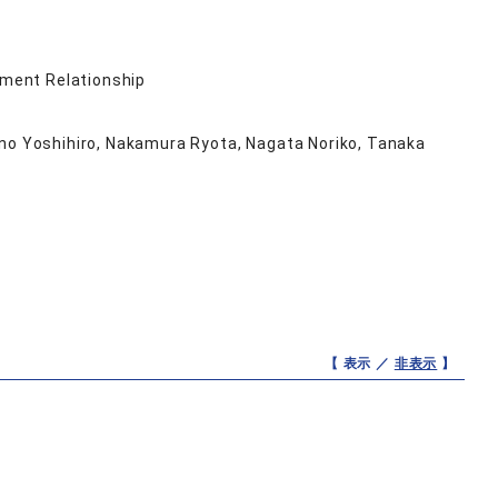
ement Relationship
no Yoshihiro, Nakamura Ryota, Nagata Noriko, Tanaka
【 表示 ／
非表示
】