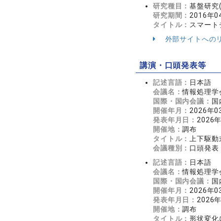
研究種目：
基盤研究(
研究期間：
2016年0
タイトル：
スマート
外部サイトへの
講演・口頭発表等
記述言語：
日本語
会議名：
情報処理学
国際・国内会議：
国
開催年月：
2026年0
発表年月日：
2026
開催地：
調布
タイトル：
上下駆動
会議種別：
口頭発表
記述言語：
日本語
会議名：
情報処理学
国際・国内会議：
国
開催年月：
2026年0
発表年月日：
2026
開催地：
調布
タイトル：
形状変化