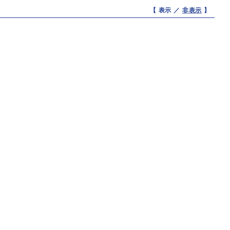
【 表示 ／
非表示
】