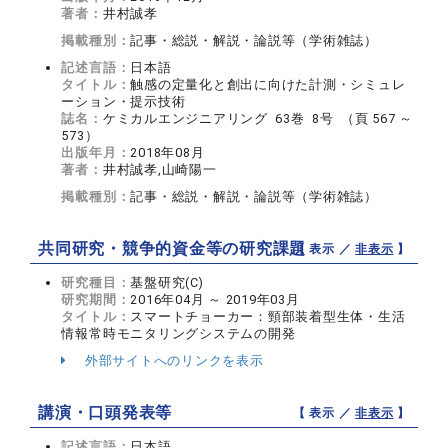
著者：
井村誠孝
掲載種別：
記事・総説・解説・論説等（学術雑誌）
記述言語：
日本語
タイトル：
触感の定量化と創出に向けた計測・シミュレ
ーション・提示技術
誌名：
ケミカルエンジニアリング 63巻 8号 （頁 567 ～
573）
出版年月：
2018年08月
著者：
井村誠孝,山崎陽一
掲載種別：
記事・総説・解説・論説等（学術雑誌）
共同研究・競争的資金等の研究課題
【 表示 ／
非表示
】
研究種目：
基盤研究(C)
研究期間：
2016年04月 ～ 2019年03月
タイトル：
スマートチョーカー：頸部装着型生体・生活
情報常時モニタリングシステムの開発
外部サイトへのリンクを表示
講演・口頭発表等
【 表示 ／
非表示
】
記述言語：
日本語