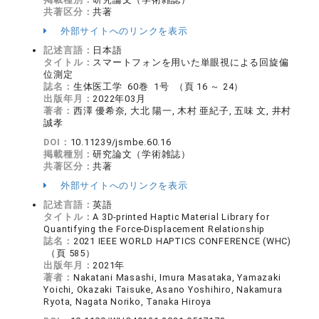
共著区分：
共著
外部サイトへのリンクを表示
記述言語：
日本語
タイトル：
スマートフォンを用いた単眼視による回旋偏
位測定
誌名：
生体医工学 60巻 1号 （頁 16 ～ 24）
出版年月：
2022年03月
著者：
西澤 優希奈, 大北 陽一, 木村 亜紀子, 五味 文, 井村
誠孝
DOI：
10.11239/jsmbe.60.16
掲載種別：
研究論文（学術雑誌）
共著区分：
共著
外部サイトへのリンクを表示
記述言語：
英語
タイトル：
A 3D-printed Haptic Material Library for
Quantifying the Force-Displacement Relationship
誌名：
2021 IEEE WORLD HAPTICS CONFERENCE (WHC)
（頁 585）
出版年月：
2021年
著者：
Nakatani Masashi, Imura Masataka, Yamazaki
Yoichi, Okazaki Taisuke, Asano Yoshihiro, Nakamura
Ryota, Nagata Noriko, Tanaka Hiroya