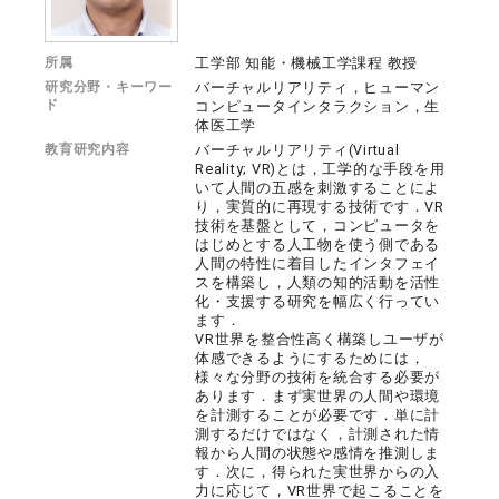
所属
工学部 知能・機械工学課程 教授
研究分野・キーワー
バーチャルリアリティ，ヒューマン
ド
コンピュータインタラクション，生
体医工学
教育研究内容
バーチャルリアリティ(Virtual
Reality; VR)とは，工学的な手段を用
いて人間の五感を刺激することによ
り，実質的に再現する技術です．VR
技術を基盤として，コンピュータを
はじめとする人工物を使う側である
人間の特性に着目したインタフェイ
スを構築し，人類の知的活動を活性
化・支援する研究を幅広く行ってい
ます．
VR世界を整合性高く構築しユーザが
体感できるようにするためには，
様々な分野の技術を統合する必要が
あります．まず実世界の人間や環境
を計測することが必要です．単に計
測するだけではなく，計測された情
報から人間の状態や感情を推測しま
す．次に，得られた実世界からの入
力に応じて，VR世界で起こることを