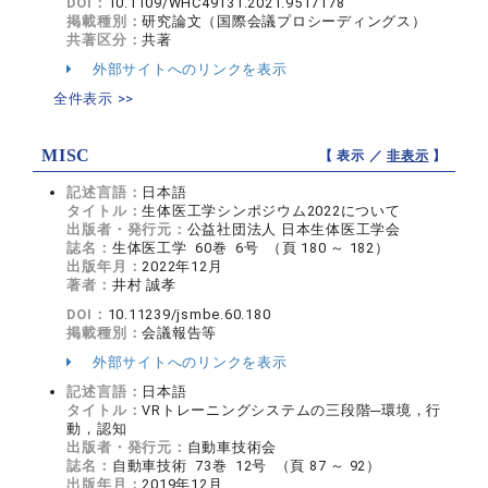
DOI：
10.1109/WHC49131.2021.9517178
掲載種別：
研究論文（国際会議プロシーディングス）
共著区分：
共著
外部サイトへのリンクを表示
全件表示 >>
MISC
【 表示 ／
非表示
】
記述言語：
日本語
タイトル：
生体医工学シンポジウム2022について
出版者・発行元：
公益社団法人 日本生体医工学会
誌名：
生体医工学 60巻 6号 （頁 180 ～ 182）
出版年月：
2022年12月
著者：
井村 誠孝
DOI：
10.11239/jsmbe.60.180
掲載種別：
会議報告等
外部サイトへのリンクを表示
記述言語：
日本語
タイトル：
VRトレーニングシステムの三段階─環境，行
動，認知
出版者・発行元：
自動車技術会
誌名：
自動車技術 73巻 12号 （頁 87 ～ 92）
出版年月：
2019年12月