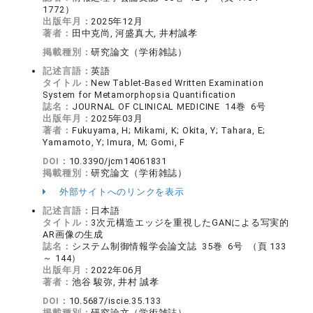
1772）
出版年月：
2025年12月
著者：
田中克尚, 河盛真大, 井村誠孝
掲載種別：
研究論文（学術雑誌）
記述言語：
英語
タイトル：
New Tablet-Based Written Examination
System for Metamorphopsia Quantification
誌名：
JOURNAL OF CLINICAL MEDICINE 14巻 6号
出版年月：
2025年03月
著者：
Fukuyama, H; Mikami, K; Okita, Y; Tahara, E;
Yamamoto, Y; Imura, M; Gomi, F
DOI：
10.3390/jcm14061831
掲載種別：
研究論文（学術雑誌）
外部サイトへのリンクを表示
記述言語：
日本語
タイトル：
3次元構造エッジを重視したGANによる写実的
AR画像の生成
誌名：
システム制御情報学会論文誌 35巻 6号 （頁 133
～ 144）
出版年月：
2022年06月
著者：
池谷 駿弥, 井村 誠孝
DOI：
10.5687/iscie.35.133
掲載種別：
研究論文（学術雑誌）