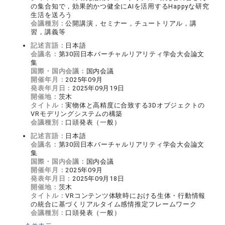
の集合知で，効果的かつ健全にAIを活用するHappyな研究
生活を送ろう
会議種別：
公開講演，セミナー，チュートリアル，講
習，講義等
記述言語：
日本語
会議名：
第30回日本バーチャルリアリティ学会大会論文
集
国際・国内会議：
国内会議
開催年月：
2025年09月
発表年月日：
2025年09月19日
開催地：
茨木
タイトル：
実物体と高精度に合致する3Dオブジェクトの
VRモデリングシステムの構築
会議種別：
口頭発表（一般）
記述言語：
日本語
会議名：
第30回日本バーチャルリアリティ学会大会論文
集
国際・国内会議：
国内会議
開催年月：
2025年09月
発表年月日：
2025年09月18日
開催地：
茨木
タイトル：
VRコンテンツ体験時における生体・行動情報
の統合に基づくリアルタイム感情推定フレームワーク
会議種別：
口頭発表（一般）