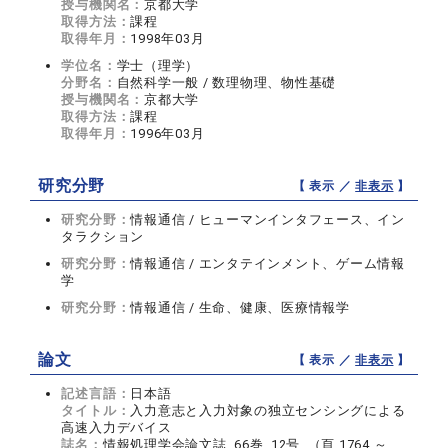
授与機関名：
京都大学
取得方法：
課程
取得年月：
1998年03月
学位名：
学士（理学）
分野名：
自然科学一般 / 数理物理、物性基礎
授与機関名：
京都大学
取得方法：
課程
取得年月：
1996年03月
研究分野
【 表示 ／
非表示
】
研究分野：
情報通信 / ヒューマンインタフェース、イン
タラクション
研究分野：
情報通信 / エンタテインメント、ゲーム情報
学
研究分野：
情報通信 / 生命、健康、医療情報学
論文
【 表示 ／
非表示
】
記述言語：
日本語
タイトル：
入力意志と入力対象の独立センシングによる
高速入力デバイス
誌名：
情報処理学会論文誌 66巻 12号 （頁 1764 ～