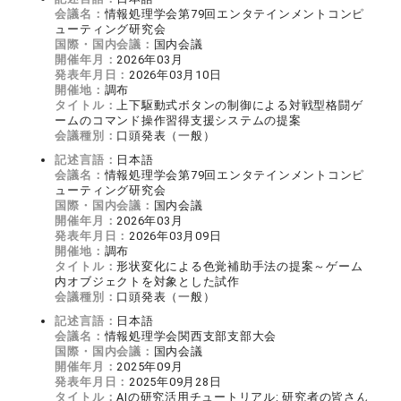
会議名：
情報処理学会第79回エンタテインメントコンピ
ューティング研究会
国際・国内会議：
国内会議
開催年月：
2026年03月
発表年月日：
2026年03月10日
開催地：
調布
タイトル：
上下駆動式ボタンの制御による対戦型格闘ゲ
ームのコマンド操作習得支援システムの提案
会議種別：
口頭発表（一般）
記述言語：
日本語
会議名：
情報処理学会第79回エンタテインメントコンピ
ューティング研究会
国際・国内会議：
国内会議
開催年月：
2026年03月
発表年月日：
2026年03月09日
開催地：
調布
タイトル：
形状変化による色覚補助手法の提案～ゲーム
内オブジェクトを対象とした試作
会議種別：
口頭発表（一般）
記述言語：
日本語
会議名：
情報処理学会関西支部支部大会
国際・国内会議：
国内会議
開催年月：
2025年09月
発表年月日：
2025年09月28日
タイトル：
AIの研究活用チュートリアル: 研究者の皆さん