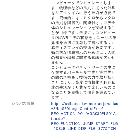
コンピュータでシミュレートしま
す．物理学などの法則に従った計算
をリアルタイムに行う技術が必要で
す．究極的には，ミクロからマクロ
の法則を階層的に関連付け，世界全
体のシミュレーションを実現するこ
とが目標です．最後に，コンピュー
タ内のVR世界の状態を，ユーザの感
覚器を適切に刺激して提示する，五
感ディスプレイの技術が必要です．
効果的な情報提示のためには，人間
の知覚や認知に関する知識が欠かせ
ません．
コンピュータやネットワークの中に
存在するバーチャル世界と実世界と
の間の垣根を，技術の力で取り払う
ことにより，高度に情報化された私
達の生活がより豊かで楽しいものに
なることを目指して研究を進めてい
ます．
シラバス情報
https://syllabus.kwansei.ac.jp/unias
v2/UnSSOLoginControlFree?
REQ_ACTION_DO=/AGA030PLS01Act
ion.do?
REQ_FUNCTION_JUMP_START_FLG
=1&SLB_LINK_DISP_FLG=377&TCH_