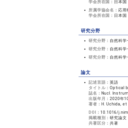
学会所在国：
日本国
所属学協会名：
応用
学会所在国：
日本国
研究分野
研究分野：
自然科学一
研究分野：
自然科学
研究分野：
自然科学
論文
記述言語：
英語
タイトル：
Optical 
誌名：
Nucl. Instr
出版年月：
2020年1
著者：
H. Uchida, et 
DOI：
10.1016/j.ni
掲載種別：
研究論文
共著区分：
共著