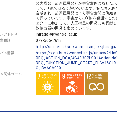
の大爆発（超新星爆発）が宇宙空間に残した
して、X線で明るく輝いています。私たち人間
合成され、超新星爆発により宇宙空間に供給
で探っています。宇宙からのX線を観測するた
ェクトに参加して、人工衛星の開発にも貢献し
線検出器の開発も進めています。
ルアドレス
jhiraga@kwansei.ac.jp
室電話
079-565-7613
L
http://sci-tech.ksc.kwansei.ac.jp/~jhiraga
バス情報
https://syllabus.kwansei.ac.jp/uniasv2/U
REQ_ACTION_DO=/AGA030PLS01Action.do
REQ_FUNCTION_JUMP_START_FLG=1&SLB
C_ID=AGA030
Gs 関連ゴール