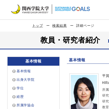
トップ
検索結果
詳細ページ
教員・研究者紹介
基本情報
基本情報
基本情報
平
出身大学院
HIR
学位
所属
研究
経歴
研究
所属学協会
教育