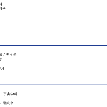
科
科学
）
 / 天文学
学
3月
理・宇宙学科
 ～ 継続中