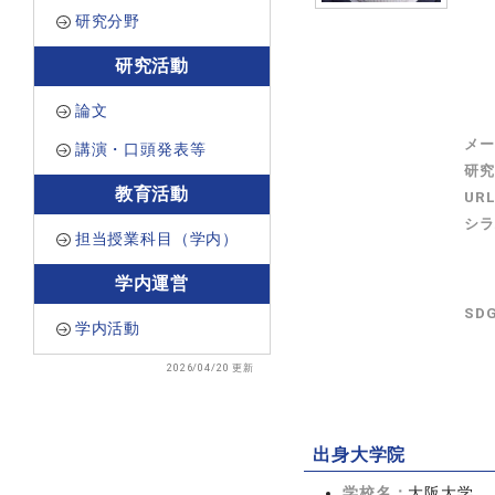
研究分野
研究活動
論文
メー
講演・口頭発表等
研究
教育活動
UR
シラ
担当授業科目（学内）
学内運営
SD
学内活動
2026/04/20 更新
出身大学院
学校名：
大阪大学