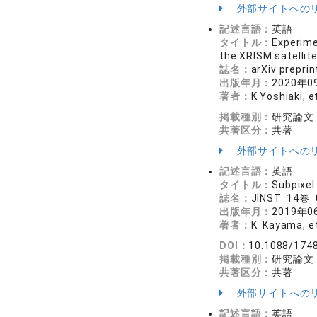
外部サイトへの
記述言語：
英語
タイトル：
Experime
the XRISM satellit
誌名：
arXiv prepri
出版年月：
2020年0
著者：
K Yoshiaki, et
掲載種別：
研究論文
共著区分：
共著
外部サイトへの
記述言語：
英語
タイトル：
Subpixel
誌名：
JINST 14巻
出版年月：
2019年0
著者：
K. Kayama, et
DOI：
10.1088/174
掲載種別：
研究論文
共著区分：
共著
外部サイトへの
記述言語：
英語