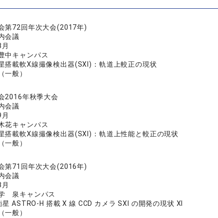
第72回年次大会(2017年)
内会議
3月
豊中キャンパス
星搭載軟X線撮像検出器(SXI)：軌道上較正の現状
（一般）
会2016年秋季大会
内会議
9月
木花キャンパス
星搭載軟X線撮像検出器(SXI)：軌道上性能と較正の現状
（一般）
第71回年次大会(2016年)
内会議
3月
学 泉キャンパス
 ASTRO-H 搭載 X 線 CCD カメラ SXI の開発の現状 XI
（一般）