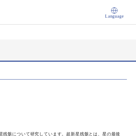
Language
星残骸について研究しています。超新星残骸とは、星の最後