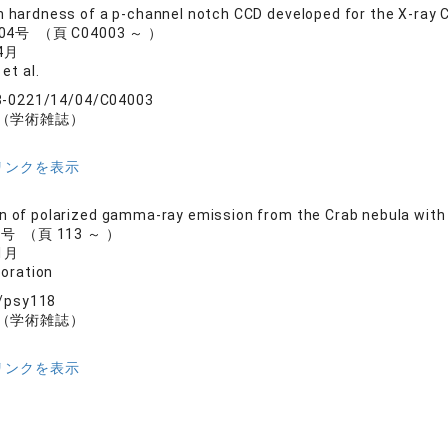
n hardness of a p-channel notch CCD developed for the X-ray
 04号 （頁 C04003 ～ ）
4月
et al.
8-0221/14/04/C04003
（学術雑誌）
リンクを表示
n of polarized gamma-ray emission from the Crab nebula wit
6号 （頁 113 ～ ）
1月
boration
/psy118
（学術雑誌）
リンクを表示