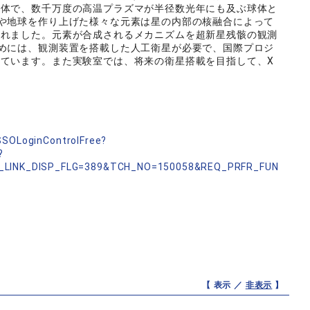
天体で、数千万度の高温プラズマが半径数光年にも及ぶ球体と
や地球を作り上げた様々な元素は星の内部の核融合によって
されました。元素が合成されるメカニズムを超新星残骸の観測
めには、観測装置を搭載した人工衛星が必要で、国際プロジ
ています。また実験室では、将来の衛星搭載を目指して、X
/
nSSOLoginControlFree?
?
_LINK_DISP_FLG=389&TCH_NO=150058&REQ_PRFR_FUN
【 表示 ／
非表示
】