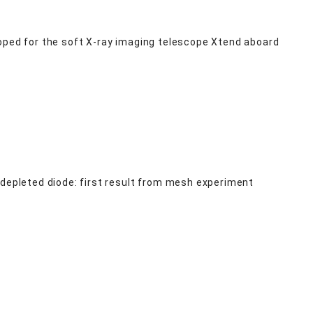
oped for the soft X-ray imaging telescope Xtend aboard
 depleted diode: first result from mesh experiment