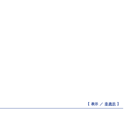
【 表示 ／
非表示
】