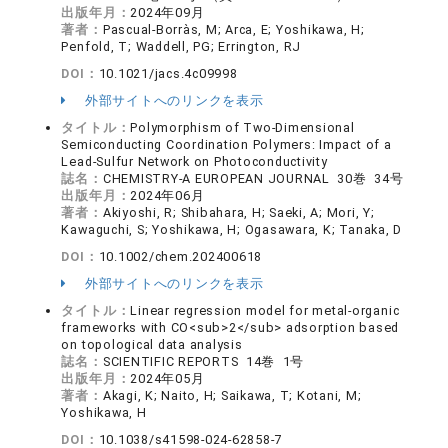
出版年月：
2024年09月
著者：
Pascual-Borràs, M; Arca, E; Yoshikawa, H;
Penfold, T; Waddell, PG; Errington, RJ
DOI：
10.1021/jacs.4c09998
外部サイトへのリンクを表示
タイトル：
Polymorphism of Two-Dimensional
Semiconducting Coordination Polymers: Impact of a
Lead-Sulfur Network on Photoconductivity
誌名：
CHEMISTRY-A EUROPEAN JOURNAL 30巻 34号
出版年月：
2024年06月
著者：
Akiyoshi, R; Shibahara, H; Saeki, A; Mori, Y;
Kawaguchi, S; Yoshikawa, H; Ogasawara, K; Tanaka, D
DOI：
10.1002/chem.202400618
外部サイトへのリンクを表示
タイトル：
Linear regression model for metal-organic
frameworks with CO<sub>2</sub> adsorption based
on topological data analysis
誌名：
SCIENTIFIC REPORTS 14巻 1号
出版年月：
2024年05月
著者：
Akagi, K; Naito, H; Saikawa, T; Kotani, M;
Yoshikawa, H
DOI：
10.1038/s41598-024-62858-7