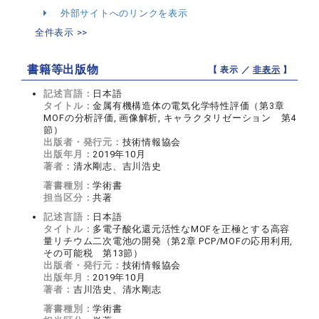
外部サイトへのリンクを表示
全件表示 >>
書籍等出版物
【 表示 ／
非表示
】
記述言語：
日本語
タイトル：
金属有機構造体の電気化学特性評価（第3章
MOFの分析評価, 画像解析, キャラクタリゼーション 第4
節）
出版者・発行元：
技術情報協会
出版年月：
2019年10月
著者：
清水剛志、吉川浩史
著書種別：
学術書
担当区分：
共著
記述言語：
日本語
タイトル：
多電子酸化還元活性なMOFを正極とする高容
量リチウム二次電池の開発（第2章 PCP/MOFの応用利用,
その可能税 第13節）
出版者・発行元：
技術情報協会
出版年月：
2019年10月
著者：
吉川浩史、清水剛志
著書種別：
学術書