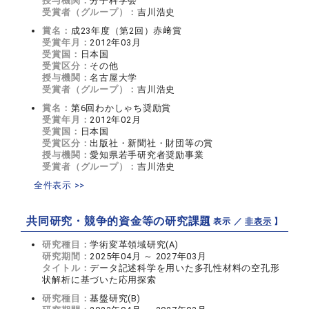
授与機関：
分子科学会
受賞者（グループ）：
吉川浩史
賞名：
成23年度（第2回）赤﨑賞
受賞年月：
2012年03月
受賞国：
日本国
受賞区分：
その他
授与機関：
名古屋大学
受賞者（グループ）：
吉川浩史
賞名：
第6回わかしゃち奨励賞
受賞年月：
2012年02月
受賞国：
日本国
受賞区分：
出版社・新聞社・財団等の賞
授与機関：
愛知県若手研究者奨励事業
受賞者（グループ）：
吉川浩史
全件表示 >>
共同研究・競争的資金等の研究課題
【 表示 ／
非表示
】
研究種目：
学術変革領域研究(A)
研究期間：
2025年04月 ～ 2027年03月
タイトル：
データ記述科学を用いた多孔性材料の空孔形
状解析に基づいた応用探索
研究種目：
基盤研究(B)