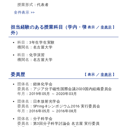
授業形式：
代表者
全件表示 >>
担当経験のある授業科目（学内・学
【 表示 ／
非表示
】
外）
科目：
3年生学生実験
機関名：
名古屋大学
科目：
化学演習
機関名：
名古屋大学
委員歴
【 表示 ／
非表示
】
団体名：
錯体化学会
委員名：
アジア分子磁性国際会議2020国内組織委員会
年月：
2019年05月 ～ 2020年03月
団体名：
日本放射光学会
委員名：
SPring-8シンポジウム2016 実行委員会
年月：
2016年05月 ～ 2016年08月
団体名：
分子科学会
委員名：
第3回分子科学討論会 名古屋 実行委員