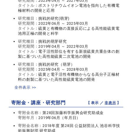
研究期間：
2023年04月 ～ 2027年03月
タイトル：
ポストリチウムイオン電池を指向した有機電
極材料の開発と応用
研究種目：
挑戦的研究(萌芽)
研究期間：
2022年06月 ～ 2025年03月
タイトル：
硫黄と有機物の直接反応による高性能硫黄電
池用正極の開発と科学
研究種目：
挑戦的萌芽研究
研究期間：
2019年04月 ～ 2022年03月
タイトル：
電子活性部位を有する新規硫黄共重合体の創
製に基づいた高性能硫黄二次電池の開発
研究種目：
挑戦的研究（萌芽）
研究期間：
2025年04月 ～ 2028年03月
タイトル：
硫黄と電子活性有機物からなる高分子正極材
料の創製に基づいた高性能硫黄電池の開発
全件表示 >>
寄附金・講座・研究部門
【 表示 ／
非表示
】
寄附金名称：
第28回加藤科学振興会研究助成金
寄附年月：
2019年06月（年月日）
寄附金名称：
2018年度 第28回 公益財団法人 池谷科学技
術振興財団 研究助成