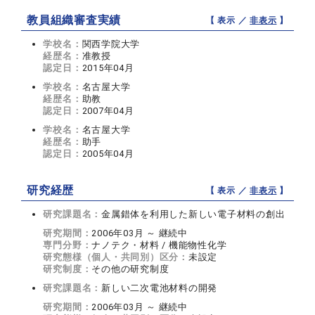
教員組織審査実績
【 表示 ／
非表示
】
学校名：
関西学院大学
経歴名：
准教授
認定日：
2015年04月
学校名：
名古屋大学
経歴名：
助教
認定日：
2007年04月
学校名：
名古屋大学
経歴名：
助手
認定日：
2005年04月
研究経歴
【 表示 ／
非表示
】
研究課題名：
金属錯体を利用した新しい電子材料の創出
研究期間：
2006年03月 ～ 継続中
専門分野：
ナノテク・材料 / 機能物性化学
研究態様（個人・共同別）区分：
未設定
研究制度：
その他の研究制度
研究課題名：
新しい二次電池材料の開発
研究期間：
2006年03月 ～ 継続中