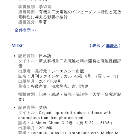
著書種別：
学術書
担当範囲：
有機系二次電池のインピーダンス特性と充放
電特性に与える影響の検討
担当区分：
単著
全件表示 >>
MISC
【 表示 ／
非表示
】
記述言語：
日本語
タイトル：
新規有機系二次電池材料の開発と電池性能評
価
出版者・発行元：
シーエムシー出版
誌名：
月刊ファインケミカル 46巻 8号 （頁 5 ～ 13）
出版年月：
2017年08月
著者：
谷藤尚貴、清水剛志、吉川浩史
掲載種別：
記事・総説・解説・論説等（大学・研究所紀
要）
記述言語：
英語
タイトル：
Organic optoelectronic interfaces with
anomalous transient photocurrent
誌名：
J. Mater. Chem. C 2巻 （頁 5122 ～ 5135 ）
出版年月：
2015年
著者：
Laigui Hu, Xian Liu, Simon Dalgleish, Michio M.