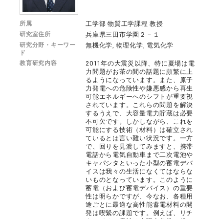
所属
工学部 物質工学課程 教授
研究室住所
兵庫県三田市学園２－１
研究分野・キーワー
無機化学, 物理化学, 電気化学
ド
教育研究内容
2011年の大震災以降、特に夏場は電
力問題がお茶の間の話題に頻繁に上
るようになっています。また、原子
力発電への危険性や嫌悪感から再生
可能エネルギーへのシフトが重要視
されています。これらの問題を解決
するうえで、大容量電力貯蔵は必要
不可欠です。しかしながら、これを
可能にする技術（材料）は確立され
ているとは言い難い状況です。一方
で、回りを見渡してみますと、携帯
電話から電気自動車まで二次電池や
キャパシタといった小型の蓄電デバ
イスは我々の生活になくてはならな
いものとなっています。このように
蓄電（および蓄電デバイス）の重要
性は明らかですが、今なお、各種用
途ごとに最適な高性能蓄電材料の開
発は喫緊の課題です。例えば、リチ