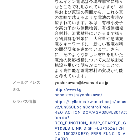
ウムイオン電池は今現在非常に様々
なところで利用されていますが、材
料および原理の両面から、これを真
の意味で越えるような電池の実現が
望まれています。私は、有機小分子
や高分子から無機物質、有機無機複
合材料、炭素材料にいたるまで様々
な物質群を対象に、大容量や急速充
電をキーワードに、新しい蓄電材料
の開発研究を進めています。さら
に、そのような新しい材料を用いた
電池の反応機構について大型放射光
施設を用いて明らかにすることで、
より高性能な蓄電材料の実現が可能
と考えています。
メールアドレス
yoshikawah@kwansei.ac.jp
URL
http://www.kg-
nanotech.jp/yoshikawa/
シラバス情報
https://syllabus.kwansei.ac.jp/unias
v2/UnSSOLoginControlFree?
REQ_ACTION_DO=/AGA030PLS01Act
ion.do?
REQ_FUNCTION_JUMP_START_FLG
=1&SLB_LINK_DISP_FLG=362&TCH_
NO=150023&REQ_PRFR_FUNC_ID=A
GA030