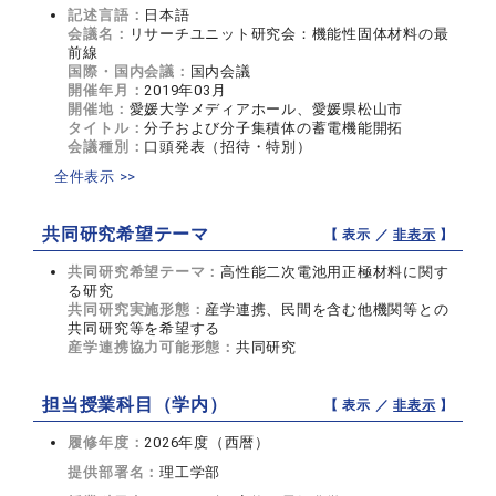
記述言語：
日本語
会議名：
リサーチユニット研究会：機能性固体材料の最
前線
国際・国内会議：
国内会議
開催年月：
2019年03月
開催地：
愛媛大学メディアホール、愛媛県松山市
タイトル：
分子および分子集積体の蓄電機能開拓
会議種別：
口頭発表（招待・特別）
全件表示 >>
共同研究希望テーマ
【 表示 ／
非表示
】
共同研究希望テーマ：
高性能二次電池用正極材料に関す
る研究
共同研究実施形態：
産学連携、民間を含む他機関等との
共同研究等を希望する
産学連携協力可能形態：
共同研究
担当授業科目（学内）
【 表示 ／
非表示
】
履修年度：
2026年度（西暦）
提供部署名：
理工学部