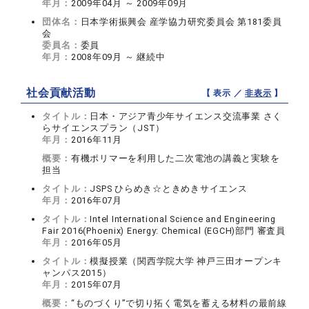
年月：
2009年04月 ～ 2009年09月
団体名：
日本学術振興会 産学協力研究委員会 第181委員
会
委員名：
委員
年月：
2008年09月 ～ 継続中
社会貢献活動
【 表示 ／
非表示
】
タイトル：
日本・アジア青少年サイエンス交流事業 さく
らサイエンスプラン（JST）
年月：
2016年11月
概要：
有機ポリマーを利用した二次電池の講義と実験を
担当
タイトル：
JSPS ひらめき☆ときめきサイエンス
年月：
2016年07月
タイトル：
Intel International Science and Engineering
Fair 2016(Phoenix) Energy: Chemical (EGCH)部門 審査員
年月：
2016年05月
タイトル：
模擬授業（関西学院大学 神戸三田オープンキ
ャンパス2015）
年月：
2015年07月
概要：
“ものづくり”で切り拓く電気を蓄える材料の最前線