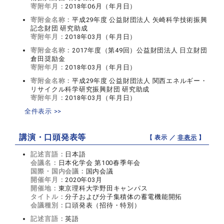
寄附年月：
2018年06月（年月日）
寄附金名称：
平成29年度 公益財団法人 矢崎科学技術振興
記念財団 研究助成
寄附年月：
2018年03月（年月日）
寄附金名称：
2017年度（第49回）公益財団法人 日立財団
倉田奨励金
寄附年月：
2018年03月（年月日）
寄附金名称：
平成29年度 公益財団法人 関西エネルギー・
リサイクル科学研究振興財団 研究助成
寄附年月：
2018年03月（年月日）
全件表示 >>
講演・口頭発表等
【 表示 ／
非表示
】
記述言語：
日本語
会議名：
日本化学会 第100春季年会
国際・国内会議：
国内会議
開催年月：
2020年03月
開催地：
東京理科大学野田キャンパス
タイトル：
分子および分子集積体の蓄電機能開拓
会議種別：
口頭発表（招待・特別）
記述言語：
英語