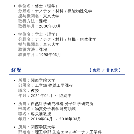
学位名：
修士（理学）
分野名：
ナノテク・材料 / 機能物性化学
授与機関名：
東京大学
取得方法：
課程
取得年月：
2000年03月
学位名：
学士（理学）
分野名：
ナノテク・材料 / 無機・錯体化学
授与機関名：
東京大学
取得方法：
課程
取得年月：
1998年03月
経歴
【 表示 ／
非表示
】
所属：
関西学院大学
部署名：
工学部 物質工学課程
職名：
教授
年月：
2021年04月 ～ 継続中
所属：
自然科学研究機構 分子科学研究所
部署名：
物質分子科学研究領域
職名：
客員准教授
年月：
2016年04月 ～ 2018年03月
所属：
関西学院大学
部署名：
理工学部 先進エネルギーナノ工学科