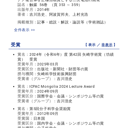
誌名：
触媒 56巻 （頁 353 ～ 359）
出版年月：
2014年
著者：
吉川浩史、阿波賀邦夫、上村光浩
掲載種別：
記事・総説・解説・論説等（学術雑誌）
全件表示 >>
受賞
【 表示 ／
非表示
】
賞名：
2024年（令和6年）度 第42回 矢崎学術賞（功績
賞） 受賞
受賞年月：
2025年03月
受賞区分：
出版社・新聞社・財団等の賞
授与機関：
矢崎科学技術振興財団
受賞者（グループ）：
吉川浩史
賞名：
ICPAC Mongolia 2024 Lecture Award
受賞年月：
2024年09月
受賞区分：
国際学会・会議・シンポジウム等の賞
受賞者（グループ）：
吉川浩史
賞名：
第5回分子科学会奨励賞
受賞年月：
2012年09月
受賞国：
日本国
受賞区分：
国内学会・会議・シンポジウム等の賞