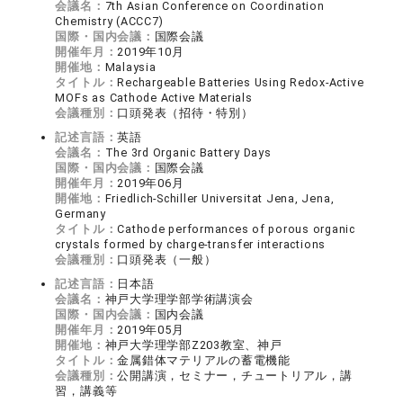
会議名：
7th Asian Conference on Coordination
Chemistry (ACCC7)
国際・国内会議：
国際会議
開催年月：
2019年10月
開催地：
Malaysia
タイトル：
Rechargeable Batteries Using Redox-Active
MOFs as Cathode Active Materials
会議種別：
口頭発表（招待・特別）
記述言語：
英語
会議名：
The 3rd Organic Battery Days
国際・国内会議：
国際会議
開催年月：
2019年06月
開催地：
Friedlich-Schiller Universitat Jena, Jena,
Germany
タイトル：
Cathode performances of porous organic
crystals formed by charge-transfer interactions
会議種別：
口頭発表（一般）
記述言語：
日本語
会議名：
神戸大学理学部学術講演会
国際・国内会議：
国内会議
開催年月：
2019年05月
開催地：
神戸大学理学部Z203教室、神戸
タイトル：
金属錯体マテリアルの蓄電機能
会議種別：
公開講演，セミナー，チュートリアル，講
習，講義等