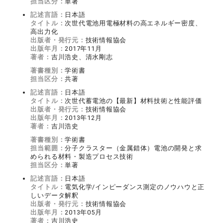
担当区分：
単著
記述言語：
日本語
タイトル：
次世代電池用電極材料の高エネルギー密度、
高出力化
出版者・発行元：
技術情報協会
出版年月：
2017年11月
著者：
吉川浩史、清水剛志
著書種別：
学術書
担当区分：
共著
記述言語：
日本語
タイトル：
次世代蓄電池の【最新】材料技術と性能評価
出版者・発行元：
技術情報協会
出版年月：
2013年12月
著者：
吉川浩史
著書種別：
学術書
担当範囲：
分子クラスター（金属錯体）電池の開発と求
められる材料・製造プロセス技術
担当区分：
単著
記述言語：
日本語
タイトル：
電気化学/インピーダンス測定のノウハウと正
しいデータ解釈
出版者・発行元：
技術情報協会
出版年月：
2013年05月
著者：
吉川浩史