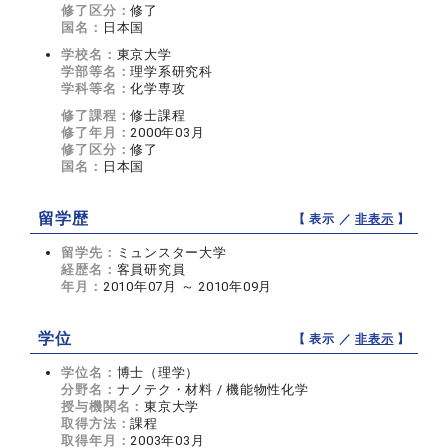
修了区分：
修了
国名：
日本国
学校名：
東京大学
学部等名：
理学系研究科
学科等名：
化学専攻
修了課程：
修士課程
修了年月：
2000年03月
修了区分：
修了
国名：
日本国
留学歴
【 表示 ／
非表示
】
留学先：
ミュンスター大学
経歴名：
客員研究員
年月：
2010年07月 ～ 2010年09月
学位
【 表示 ／
非表示
】
学位名：
博士（理学）
分野名：
ナノテク・材料 / 機能物性化学
授与機関名：
東京大学
取得方法：
課程
取得年月：
2003年03月