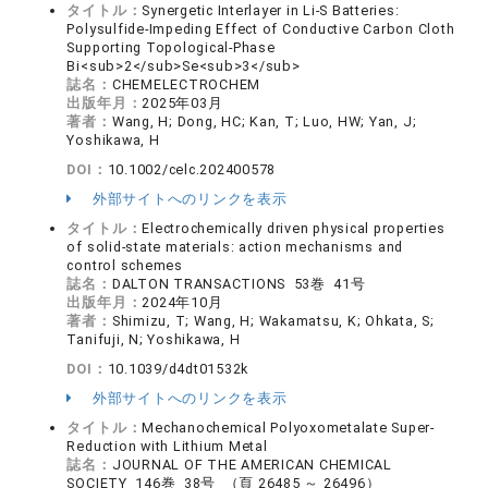
タイトル：
Synergetic Interlayer in Li-S Batteries:
Polysulfide-Impeding Effect of Conductive Carbon Cloth
Supporting Topological-Phase
Bi<sub>2</sub>Se<sub>3</sub>
誌名：
CHEMELECTROCHEM
出版年月：
2025年03月
著者：
Wang, H; Dong, HC; Kan, T; Luo, HW; Yan, J;
Yoshikawa, H
DOI：
10.1002/celc.202400578
外部サイトへのリンクを表示
タイトル：
Electrochemically driven physical properties
of solid-state materials: action mechanisms and
control schemes
誌名：
DALTON TRANSACTIONS 53巻 41号
出版年月：
2024年10月
著者：
Shimizu, T; Wang, H; Wakamatsu, K; Ohkata, S;
Tanifuji, N; Yoshikawa, H
DOI：
10.1039/d4dt01532k
外部サイトへのリンクを表示
タイトル：
Mechanochemical Polyoxometalate Super-
Reduction with Lithium Metal
誌名：
JOURNAL OF THE AMERICAN CHEMICAL
SOCIETY 146巻 38号 （頁 26485 ～ 26496）