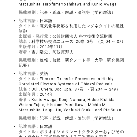
Matsushita, Hirofumi Yoshikawa and Kunio Awaga
掲載種別：
記事・総説・解説・論説等（学術雑誌）
記述言語：
日本語
タイトル：
電気化学反応を利用したマグネタイトの磁性
制御
出版者・発行元：
公益財団法人 科学技術交流財団
誌名：
科学技術交流ニュース 20巻 2号 （頁 04 ～ 07）
出版年月：
2014年11月
著者：
吉川浩史、阿波賀邦夫
掲載種別：
速報，短報，研究ノート等（大学，研究機関
紀要）
記述言語：
英語
タイトル：
Electron-Transfer Processes in Highly-
Correlated Electron Systems of Thiazyl Radicals
誌名：
Bull. Chem. Soc. Jpn. 87巻 （頁 234 ～ 249）
出版年月：
2014年
著者：
Kunio Awaga, Kenji Nomura, Hideo Kishida,
Wataru Fujita, Hirofumi Yoshikawa, Michio M.
Matsushita, Laigui Hu, Yoshiaki Shuku, and Rie Suizu
掲載種別：
記事・総説・解説・論説等（学術雑誌）
記述言語：
日本語
タイトル：
ポリオキソメタレートクラスターおよびその
ナノ複合体を正極活物質とする二次電池の開発