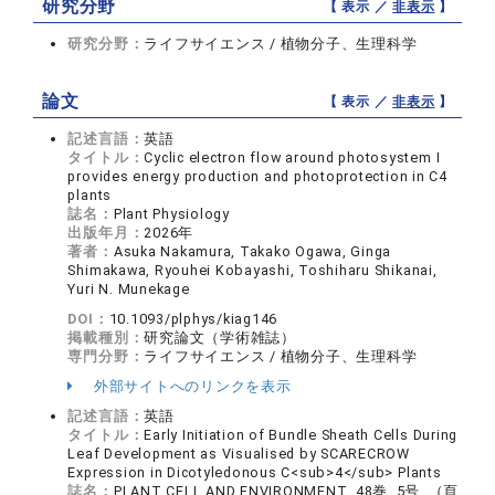
研究分野
【 表示 ／
非表示
】
研究分野：
ライフサイエンス / 植物分子、生理科学
論文
【 表示 ／
非表示
】
記述言語：
英語
タイトル：
Cyclic electron flow around photosystem I
provides energy production and photoprotection in C4
plants
誌名：
Plant Physiology
出版年月：
2026年
著者：
Asuka Nakamura, Takako Ogawa, Ginga
Shimakawa, Ryouhei Kobayashi, Toshiharu Shikanai,
Yuri N. Munekage
DOI：
10.1093/plphys/kiag146
掲載種別：
研究論文（学術雑誌）
専門分野：
ライフサイエンス / 植物分子、生理科学
外部サイトへのリンクを表示
記述言語：
英語
タイトル：
Early Initiation of Bundle Sheath Cells During
Leaf Development as Visualised by SCARECROW
Expression in Dicotyledonous C<sub>4</sub> Plants
誌名：
PLANT CELL AND ENVIRONMENT 48巻 5号 （頁