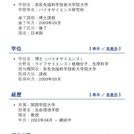
学校名：
奈良先端科学技術大学院大学
学部等名：
バイオサイエンス研究科
修了課程：
博士課程
修了年月：
2003年03月
修了区分：
修了
国名：
日本国
学位
【 表示 ／
非表示
】
学位名：
博士（バイオサイエンス）
分野名：
ライフサイエンス / 植物分子、生理科学
授与機関名：
奈良先端科学技術大学院大学
取得方法：
課程
取得年月：
2003年03月
経歴
【 表示 ／
非表示
】
所属：
関西学院大学
部署名：
生命環境学部
職名：
教授
年月：
2023年04月 ～ 継続中