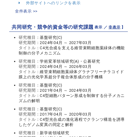
外部サイトへのリンクを表示
全件表示 >>
共同研究・競争的資金等の研究課題
【 表示 ／
非表示
】
研究種目：
基盤研究(C)
研究期間：
2024年04月 ～ 2027年03月
タイトル：
C4光合成を支える維管束鞘細胞葉緑体の機能
制御の分子メカニズム
研究種目：
学術変革領域研究(A)・公募研究
研究期間：
2024年04月 ～ 2026年03月
タイトル：
維管束鞘細胞葉緑体グラナフリーチラコイド
膜上の光化学系超分子複合体形成の分子機構
研究種目：
基盤研究(C)
研究期間：
2021年04月 ～ 2024年03月
タイトル：
C4型細胞パターン形成を制御する分子メカニ
ズムの解明
研究種目：
基盤研究(C)
研究期間：
2017年04月 ～ 2020年03月
タイトル：
C4型光合成の進化過程でクランツ構造を誘導
したゲノム変異の同定と解析
研究種目：
新学術領域研究