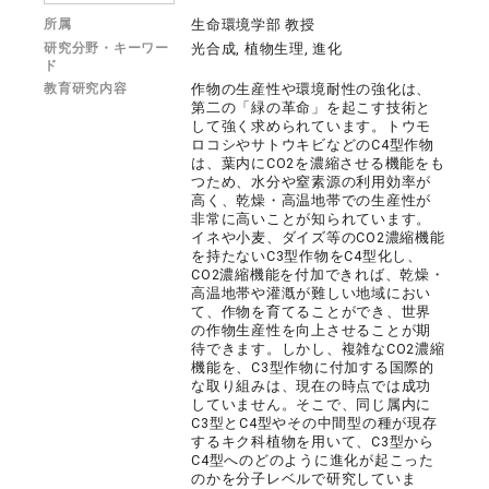
所属
生命環境学部 教授
研究分野・キーワー
光合成, 植物生理, 進化
ド
教育研究内容
作物の生産性や環境耐性の強化は、
第二の「緑の革命」を起こす技術と
して強く求められています。トウモ
ロコシやサトウキビなどのC4型作物
は、葉内にCO2を濃縮させる機能をも
つため、水分や窒素源の利用効率が
高く、乾燥・高温地帯での生産性が
非常に高いことが知られています。
イネや小麦、ダイズ等のCO2濃縮機能
を持たないC3型作物をC4型化し、
CO2濃縮機能を付加できれば、乾燥・
高温地帯や灌漑が難しい地域におい
て、作物を育てることができ、世界
の作物生産性を向上させることが期
待できます。しかし、複雑なCO2濃縮
機能を、C3型作物に付加する国際的
な取り組みは、現在の時点では成功
していません。そこで、同じ属内に
C3型とC4型やその中間型の種が現存
するキク科植物を用いて、C3型から
C4型へのどのように進化が起こった
のかを分子レベルで研究していま