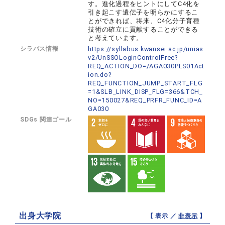
す。進化過程をヒントにしてC4化を
引き起こす遺伝子を明らかにするこ
とができれば、将来、C4化分子育種
技術の確立に貢献することができる
と考えています。
シラバス情報
https://syllabus.kwansei.ac.jp/unias
v2/UnSSOLoginControlFree?
REQ_ACTION_DO=/AGA030PLS01Act
ion.do?
REQ_FUNCTION_JUMP_START_FLG
=1&SLB_LINK_DISP_FLG=366&TCH_
NO=150027&REQ_PRFR_FUNC_ID=A
GA030
SDGs 関連ゴール
出身大学院
【 表示 ／
非表示
】