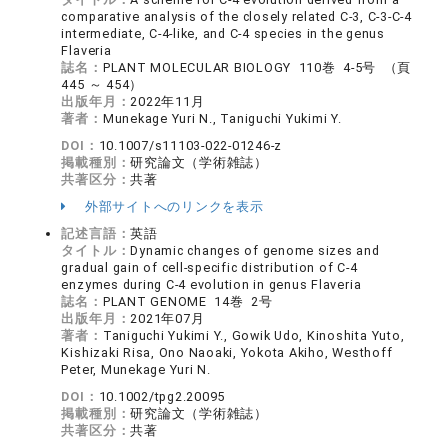
comparative analysis of the closely related C-3, C-3-C-4
intermediate, C-4-like, and C-4 species in the genus
Flaveria
誌名：
PLANT MOLECULAR BIOLOGY 110巻 4-5号 （頁
445 ～ 454）
出版年月：
2022年11月
著者：
Munekage Yuri N., Taniguchi Yukimi Y.
DOI：
10.1007/s11103-022-01246-z
掲載種別：
研究論文（学術雑誌）
共著区分：
共著
外部サイトへのリンクを表示
記述言語：
英語
タイトル：
Dynamic changes of genome sizes and
gradual gain of cell-specific distribution of C-4
enzymes during C-4 evolution in genus Flaveria
誌名：
PLANT GENOME 14巻 2号
出版年月：
2021年07月
著者：
Taniguchi Yukimi Y., Gowik Udo, Kinoshita Yuto,
Kishizaki Risa, Ono Naoaki, Yokota Akiho, Westhoff
Peter, Munekage Yuri N.
DOI：
10.1002/tpg2.20095
掲載種別：
研究論文（学術雑誌）
共著区分：
共著