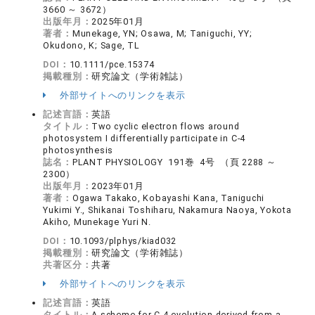
3660 ～ 3672）
出版年月：
2025年01月
著者：
Munekage, YN; Osawa, M; Taniguchi, YY;
Okudono, K; Sage, TL
DOI：
10.1111/pce.15374
掲載種別：
研究論文（学術雑誌）
外部サイトへのリンクを表示
記述言語：
英語
タイトル：
Two cyclic electron flows around
photosystem I differentially participate in C-4
photosynthesis
誌名：
PLANT PHYSIOLOGY 191巻 4号 （頁 2288 ～
2300）
出版年月：
2023年01月
著者：
Ogawa Takako, Kobayashi Kana, Taniguchi
Yukimi Y., Shikanai Toshiharu, Nakamura Naoya, Yokota
Akiho, Munekage Yuri N.
DOI：
10.1093/plphys/kiad032
掲載種別：
研究論文（学術雑誌）
共著区分：
共著
外部サイトへのリンクを表示
記述言語：
英語
タイトル：
A scheme for C-4 evolution derived from a