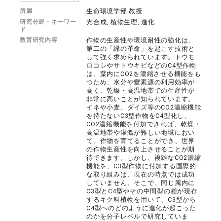
所属
生命環境学部 教授
研究分野・キーワー
光合成, 植物生理, 進化
ド
教育研究内容
作物の生産性や環境耐性の強化は、
第二の「緑の革命」を起こす技術と
して強く求められています。トウモ
ロコシやサトウキビなどのC4型作物
は、葉内にCO2を濃縮させる機能をも
つため、水分や窒素源の利用効率が
高く、乾燥・高温地帯での生産性が
非常に高いことが知られています。
イネや小麦、ダイズ等のCO2濃縮機能
を持たないC3型作物をC4型化し、
CO2濃縮機能を付加できれば、乾燥・
高温地帯や灌漑が難しい地域におい
て、作物を育てることができ、世界
の作物生産性を向上させることが期
待できます。しかし、複雑なCO2濃縮
機能を、C3型作物に付加する国際的
な取り組みは、現在の時点では成功
していません。そこで、同じ属内に
C3型とC4型やその中間型の種が現存
するキク科植物を用いて、C3型から
C4型へのどのように進化が起こった
のかを分子レベルで研究していま