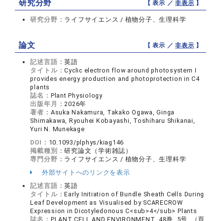
研究分野
【 表示 ／
非表示
】
研究分野：
ライフサイエンス / 植物分子、生理科学
論文
【 表示 ／
非表示
】
記述言語：
英語
タイトル：
Cyclic electron flow around photosystem I
provides energy production and photoprotection in C4
plants
誌名：
Plant Physiology
出版年月：
2026年
著者：
Asuka Nakamura, Takako Ogawa, Ginga
Shimakawa, Ryouhei Kobayashi, Toshiharu Shikanai,
Yuri N. Munekage
DOI：
10.1093/plphys/kiag146
掲載種別：
研究論文（学術雑誌）
専門分野：
ライフサイエンス / 植物分子、生理科学
外部サイトへのリンクを表示
記述言語：
英語
タイトル：
Early Initiation of Bundle Sheath Cells During
Leaf Development as Visualised by SCARECROW
Expression in Dicotyledonous C<sub>4</sub> Plants
誌名：
PLANT CELL AND ENVIRONMENT 48巻 5号 （頁