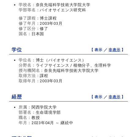
学校名：
奈良先端科学技術大学院大学
学部等名：
バイオサイエンス研究科
修了課程：
博士課程
修了年月：
2003年03月
修了区分：
修了
国名：
日本国
学位
【 表示 ／
非表示
】
学位名：
博士（バイオサイエンス）
分野名：
ライフサイエンス / 植物分子、生理科学
授与機関名：
奈良先端科学技術大学院大学
取得方法：
課程
取得年月：
2003年03月
経歴
【 表示 ／
非表示
】
所属：
関西学院大学
部署名：
生命環境学部
職名：
教授
年月：
2023年04月 ～ 継続中