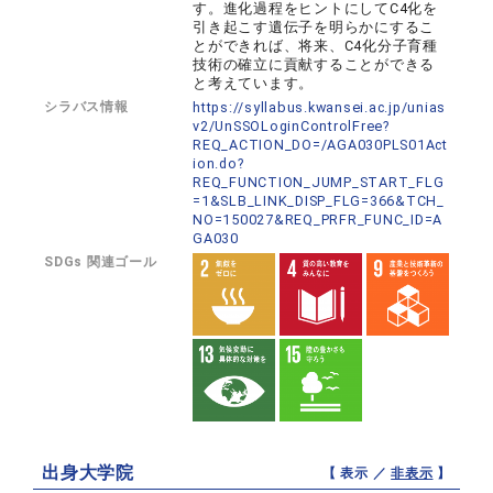
す。進化過程をヒントにしてC4化を
引き起こす遺伝子を明らかにするこ
とができれば、将来、C4化分子育種
技術の確立に貢献することができる
と考えています。
シラバス情報
https://syllabus.kwansei.ac.jp/unias
v2/UnSSOLoginControlFree?
REQ_ACTION_DO=/AGA030PLS01Act
ion.do?
REQ_FUNCTION_JUMP_START_FLG
=1&SLB_LINK_DISP_FLG=366&TCH_
NO=150027&REQ_PRFR_FUNC_ID=A
GA030
SDGs 関連ゴール
出身大学院
【 表示 ／
非表示
】