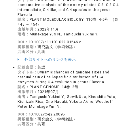
comparative analysis of the closely related C-3, C-3-C-4
intermediate, C-4-like, and C-4 species in the genus
Flaveria
誌名：
PLANT MOLECULAR BIOLOGY 110巻 4-5号 （頁
445 ～ 454）
出版年月：
2022年11月
著者：
Munekage Yuri N., Taniguchi Yukimi Y.
DOI：
10.1007/s11103-022-01246-z
掲載種別：
研究論文（学術雑誌）
共著区分：
共著
外部サイトへのリンクを表示
記述言語：
英語
タイトル：
Dynamic changes of genome sizes and
gradual gain of cell-specific distribution of C-4
enzymes during C-4 evolution in genus Flaveria
誌名：
PLANT GENOME 14巻 2号
出版年月：
2021年07月
著者：
Taniguchi Yukimi Y., Gowik Udo, Kinoshita Yuto,
Kishizaki Risa, Ono Naoaki, Yokota Akiho, Westhoff
Peter, Munekage Yuri N.
DOI：
10.1002/tpg2.20095
掲載種別：
研究論文（学術雑誌）
共著区分：
共著