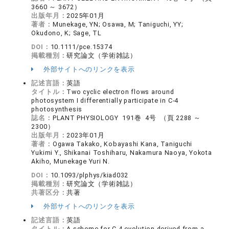
3660 ～ 3672）
出版年月：
2025年01月
著者：
Munekage, YN; Osawa, M; Taniguchi, YY;
Okudono, K; Sage, TL
DOI：
10.1111/pce.15374
掲載種別：
研究論文（学術雑誌）
外部サイトへのリンクを表示
記述言語：
英語
タイトル：
Two cyclic electron flows around
photosystem I differentially participate in C-4
photosynthesis
誌名：
PLANT PHYSIOLOGY 191巻 4号 （頁 2288 ～
2300）
出版年月：
2023年01月
著者：
Ogawa Takako, Kobayashi Kana, Taniguchi
Yukimi Y., Shikanai Toshiharu, Nakamura Naoya, Yokota
Akiho, Munekage Yuri N.
DOI：
10.1093/plphys/kiad032
掲載種別：
研究論文（学術雑誌）
共著区分：
共著
外部サイトへのリンクを表示
記述言語：
英語
タイトル：
A scheme for C-4 evolution derived from a