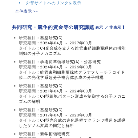
外部サイトへのリンクを表示
全件表示 >>
共同研究・競争的資金等の研究課題
【 表示 ／
非表示
】
研究種目：
基盤研究(C)
研究期間：
2024年04月 ～ 2027年03月
タイトル：
C4光合成を支える維管束鞘細胞葉緑体の機能
制御の分子メカニズム
研究種目：
学術変革領域研究(A)・公募研究
研究期間：
2024年04月 ～ 2026年03月
タイトル：
維管束鞘細胞葉緑体グラナフリーチラコイド
膜上の光化学系超分子複合体形成の分子機構
研究種目：
基盤研究(C)
研究期間：
2021年04月 ～ 2024年03月
タイトル：
C4型細胞パターン形成を制御する分子メカニ
ズムの解明
研究種目：
基盤研究(C)
研究期間：
2017年04月 ～ 2020年03月
タイトル：
C4型光合成の進化過程でクランツ構造を誘導
したゲノム変異の同定と解析
研究種目：
新学術領域研究