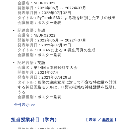
会議名：
NEURO2022
開催年月：
2022年06月 ～ 2022年07月
発表年月日：
2022年07月02日
タイトル：
PyTorch SSDによる種を区別したアリの検出
会議種別：
ポスター発表
記述言語：
英語
会議名：
NEURO2022
開催年月：
2022年06月 ～ 2022年07月
発表年月日：
2022年07月02日
タイトル：
DCGANによるCG昆虫写真の生成
会議種別：
ポスター発表
記述言語：
英語
会議名：
第44回日本神経科学大会
開催年月：
2021年07月
発表年月日：
2021年07月28日
タイトル：
画像の連続変形に対して不変な特徴量を計算
する神経回路モデルは、IT野の複雑な神経活動を説明し
うる
会議種別：
ポスター発表
全件表示 >>
担当授業科目（学内）
【 表示 ／
非表示
】