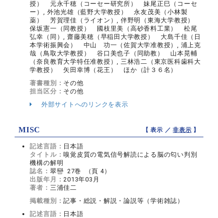
授） 元永千穂（コーセー研究所） 妹尾正巳（コーセ
ー）, 外池光雄（藍野大学教授） 永友茂美（小林製
薬） 芳賀理佳（ライオン）, 伴野明（東海大学教授）
保坂憲一（同教授） 國枝里美（高砂香料工業） 松尾
弘幸（同）, 齋藤美穂（早稲田大学教授） 大島千佳（日
本学術振興会） 中山 功一（佐賀大学准教授）, 浦上克
哉（鳥取大学教授） 谷口美也子（同助教） 山本晃輔
（奈良教育大学特任准教授）, 三林浩二（東京医科歯科大
学教授） 矢田幸博（花王） ほか（計３６名）
著書種別：
その他
担当区分：
その他
外部サイトへのリンクを表示
MISC
【 表示 ／
非表示
】
記述言語：
日本語
タイトル：
嗅覚皮質の電気信号解読による脳の匂い判別
機構の解明
誌名：
翠巒 27巻 （頁 4）
出版年月：
2013年03月
著者：
三浦佳二
掲載種別：
記事・総説・解説・論説等（学術雑誌）
記述言語：
日本語