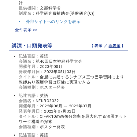
計
提供機関：
文部科学省
制度名：
科学研究費補助金(基盤研究(C))
外部サイトへのリンクを表示
全件表示 >>
講演・口頭発表等
【 表示 ／
非表示
】
記述言語：
英語
会議名：
第46回日本神経科学大会
開催年月：
2023年08月
発表年月日：
2023年08月03日
タイトル：
全層に共通するシナプス三つ巴学習則により
教師あり深層学習は頑健に実現できる
会議種別：
ポスター発表
記述言語：
英語
会議名：
NEURO2022
開催年月：
2022年06月 ～ 2022年07月
発表年月日：
2022年07月02日
タイトル：
CIFAR10の画像分類率を最大化する深層ネット
ワーク構造の探索
会議種別：
ポスター発表
記述言語：
英語