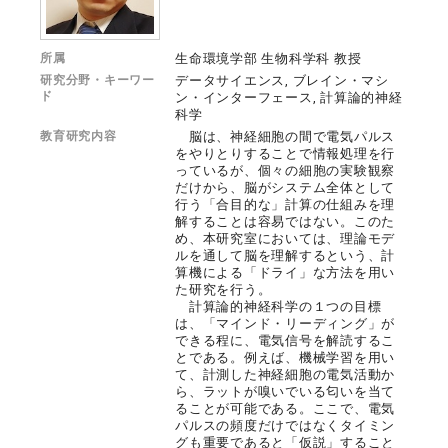
所属
生命環境学部 生物科学科 教授
研究分野・キーワー
データサイエンス, ブレイン・マシ
ド
ン・インターフェース, 計算論的神経
科学
教育研究内容
脳は、神経細胞の間で電気パルス
をやりとりすることで情報処理を行
っているが、個々の細胞の実験観察
だけから、脳がシステム全体として
行う「合目的な」計算の仕組みを理
解することは容易ではない。このた
め、本研究室においては、理論モデ
ルを通して脳を理解するという、計
算機による「ドライ」な方法を用い
た研究を行う。
計算論的神経科学の１つの目標
は、「マインド・リーディング」が
できる程に、電気信号を解読するこ
とである。例えば、機械学習を用い
て、計測した神経細胞の電気活動か
ら、ラットが嗅いでいる匂いを当て
ることが可能である。ここで、電気
パルスの頻度だけではなくタイミン
グも重要であると「仮説」すること