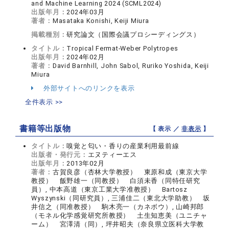
and Machine Learning 2024 (SCML2024)
出版年月：
2024年03月
著者：
Masataka Konishi, Keiji Miura
掲載種別：
研究論文（国際会議プロシーディングス）
タイトル：
Tropical Fermat-Weber Polytropes
出版年月：
2024年02月
著者：
David Barnhill, John Sabol, Ruriko Yoshida, Keiji
Miura
外部サイトへのリンクを表示
全件表示 >>
書籍等出版物
【 表示 ／
非表示
】
タイトル：
嗅覚と匂い・香りの産業利用最前線
出版者・発行元：
エヌティーエス
出版年月：
2013年02月
著者：
古賀良彦（杏林大学教授） 東原和成（東京大学
教授） 飯野雄一（同教授） 白須未香（同特任研究
員）, 中本高道（東京工業大学准教授） Bartosz
Wyszynski（同研究員）, 三浦佳二（東北大学助教） 坂
井信之（同准教授） 駒木亮一（カネボウ）, 山崎邦郎
（モネル化学感覚研究所教授） 土生知恵美（ユニチャ
ーム） 宮澤清（同）, 坪井昭夫（奈良県立医科大学教