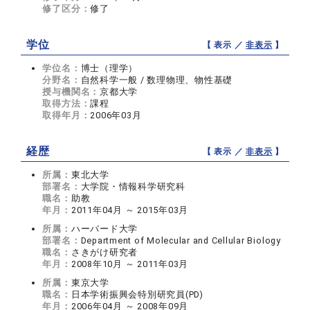
修了区分：
修了
学位
【 表示 ／
非表示
】
学位名：
博士（理学）
分野名：
自然科学一般 / 数理物理、物性基礎
授与機関名：
京都大学
取得方法：
課程
取得年月：
2006年03月
経歴
【 表示 ／
非表示
】
所属：
東北大学
部署名：
大学院・情報科学研究科
職名：
助教
年月：
2011年04月 ～ 2015年03月
所属：
ハーバード大学
部署名：
Department of Molecular and Cellular Biology
職名：
さきがけ研究者
年月：
2008年10月 ～ 2011年03月
所属：
東京大学
職名：
日本学術振興会特別研究員(PD)
年月：
2006年04月 ～ 2008年09月