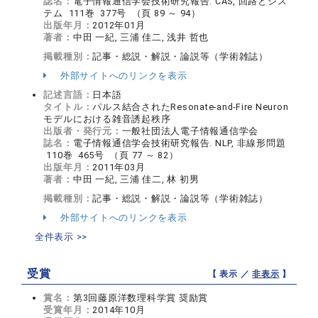
誌名：
電子情報通信学会技術研究報告. CAS, 回路とシス
テム 111巻 377号 （頁 89 ～ 94）
出版年月：
2012年01月
著者：
中田 一紀, 三浦 佳二, 浅井 哲也
掲載種別：
記事・総説・解説・論説等（学術雑誌）
外部サイトへのリンクを表示
記述言語：
日本語
タイトル：
パルス結合されたResonate-and-Fire Neuron
モデルにおける雑音誘起秩序
出版者・発行元：
一般社団法人電子情報通信学会
誌名：
電子情報通信学会技術研究報告. NLP, 非線形問題
110巻 465号 （頁 77 ～ 82）
出版年月：
2011年03月
著者：
中田 一紀, 三浦 佳二, 林 初男
掲載種別：
記事・総説・解説・論説等（学術雑誌）
外部サイトへのリンクを表示
全件表示 >>
受賞
【 表示 ／
非表示
】
賞名：
第3回藤原洋数理科学賞 奨励賞
受賞年月：
2014年10月