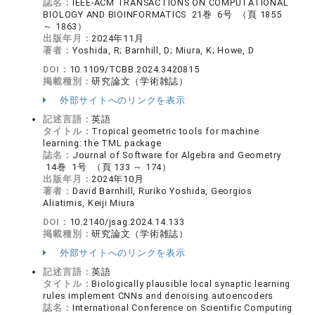
誌名：
IEEE-ACM TRANSACTIONS ON COMPUTATIONAL
BIOLOGY AND BIOINFORMATICS 21巻 6号 （頁 1855
～ 1863）
出版年月：
2024年11月
著者：
Yoshida, R; Barnhill, D; Miura, K; Howe, D
DOI：
10.1109/TCBB.2024.3420815
掲載種別：
研究論文（学術雑誌）
外部サイトへのリンクを表示
記述言語：
英語
タイトル：
Tropical geometric tools for machine
learning: the TML package
誌名：
Journal of Software for Algebra and Geometry
14巻 1号 （頁 133 ～ 174）
出版年月：
2024年10月
著者：
David Barnhill, Ruriko Yoshida, Georgios
Aliatimis, Keiji Miura
DOI：
10.2140/jsag.2024.14.133
掲載種別：
研究論文（学術雑誌）
外部サイトへのリンクを表示
記述言語：
英語
タイトル：
Biologically plausible local synaptic learning
rules implement CNNs and denoising autoencoders
誌名：
International Conference on Scientific Computing