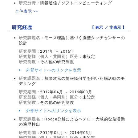
研究分野：
情報通信 / ソフトコンピューティング
全件表示 >>
研究経歴
【 表示 ／
非表示
】
研究課題名：
モース理論に基づく脳型タッチセンサーの
設計
研究期間：
2014年 ～ 2016年
研究態様（個人・共同別）区分：
未設定
研究制度：
その他の研究制度
外部サイトへのリンクを表示
研究課題名：
無限次元の情報幾何学を用いた脳活動のモ
デリング
研究期間：
2012年04月 ～ 2016年03月
研究態様（個人・共同別）区分：
未設定
研究制度：
その他の研究制度
外部サイトへのリンクを表示
研究課題名：
Hodge分解によるヘテロ・大域的な脳活動
の遍歴検出
研究期間：
2012年04月 ～ 2014年03月
研究態様（個人・共同別）区分：
未設定