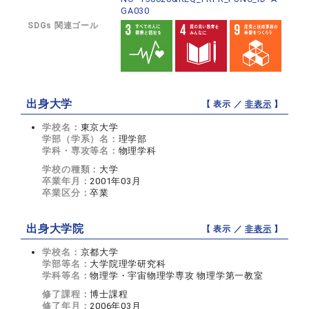
GA030
SDGs 関連ゴール
出身大学
【 表示 ／
非表示
】
学校名：
東京大学
学部（学系）名：
理学部
学科・専攻等名：
物理学科
学校の種類：
大学
卒業年月：
2001年03月
卒業区分：
卒業
出身大学院
【 表示 ／
非表示
】
学校名：
京都大学
学部等名：
大学院理学研究科
学科等名：
物理学・宇宙物理学専攻 物理学第一教室
修了課程：
博士課程
修了年月：
2006年03月