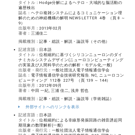
タイトル：
Hodge分解によるヘテロ・大域的な脳活動の
遍歴検出
誌名：
ヘテロ複雑システムによるコミュニケーション理
解のための神経機構の解明 NEWS LETTER 4巻 （頁 8 ～
9）
出版年月：
2013年02月
著者：
三浦佳二
掲載種別：
記事・総説・解説・論説等（その他）
記述言語：
日本語
タイトル：
位相縮約に基づくシリコンニューロンのダイ
ナミカルシステムデザイン(ニューロコンピューティング
の実装及び人間科学のための解析・モデル化,一般)
出版者・発行元：
一般社団法人電子情報通信学会
誌名：
電子情報通信学会技術研究報告. NC, ニューロコン
ピューティング 112巻 227号 （頁 139 ～ 144）
出版年月：
2012年09月
著者：
中田 一紀, 三浦 佳二, 浅井 哲也
掲載種別：
記事・総説・解説・論説等（学術雑誌）
外部サイトへのリンクを表示
記述言語：
日本語
タイトル：
位相縮約による非線形発振回路の雑音誘起同
期現象の数理解析(一般)
出版者・発行元：
一般社団法人電子情報通信学会