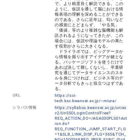
で、より精度良く解読できる。この
ように、仮説を通して脳における情
報表現の理解を深めることができる
のである。さらに近年は、匂いなど
の感覚にとどまらず、「やる気」
「価値」等のより複雑な脳機能も解
読されるようになってきたが、この
場合には、仮説や理論モデルの果た
す役割がさらに大きくなる。
ドライラボでは、ビッグデータか
ら情報を掘り出すアイデアが鍵とな
る。パッケージソフトを使うだけで
あれば決して難しくないし、卒業研
究を通じてデータサイエンスのスキ
ルを身につければ、ビジネス等のデ
ータ分析でもきっと役立つはずであ
る。
URL
https://sci-
tech.ksc.kwansei.ac.jp/~miura/
シラバス情報
https://syllabus.kwansei.ac.jp/unias
v2/UnSSOLoginControlFree?
REQ_ACTION_DO=/AGA030PLS01Act
ion.do?
REQ_FUNCTION_JUMP_START_FLG
=1&SLB_LINK_DISP_FLG=365&TCH_
NO=150026&REQ_PRFR_FUNC_ID=A