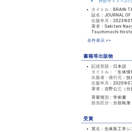
外部サイトへの
タイトル：
BRAIN-T
誌名：
JOURNAL OF
出版年月：
2023年0
著者：
Sakitani Nao
Tsuchimochi Hirots
全件表示 >>
書籍等出版物
記述言語：
日本語
タイトル：
「生体情
出版者・発行元：
技
出版年月：
2020年0
著者：
吉野公三（分
著書種別：
学術書
担当区分：
分担執筆
受賞
賞名：
生体医工学シ