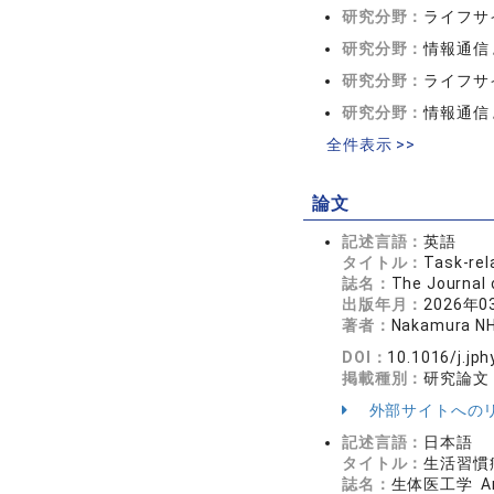
研究分野：
ライフサ
研究分野：
情報通信
研究分野：
ライフサ
研究分野：
情報通信
全件表示 >>
論文
記述言語：
英語
タイトル：
Task-rel
誌名：
The Journal
出版年月：
2026年0
著者：
Nakamura NH
DOI：
10.1016/j.jp
掲載種別：
研究論文
外部サイトへの
記述言語：
日本語
タイトル：
生活習慣
誌名：
生体医工学 Ann