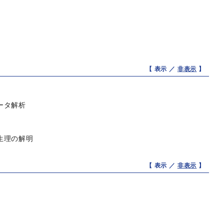
【 表示 ／
非表示
】
ータ解析
生理の解明
【 表示 ／
非表示
】