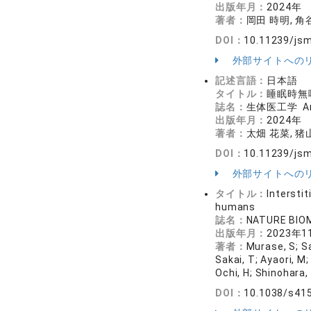
出版年月：
2024年
著者：
岡田 時明, 角
DOI：
10.11239/js
外部サイトへの
記述言語：
日本語
タイトル：
睡眠時無
誌名：
生体医工学 Ann
出版年月：
2024年
著者：
太畑 花菜, 猪
DOI：
10.11239/js
外部サイトへの
タイトル：
Intersti
humans
誌名：
NATURE BIO
出版年月：
2023年1
著者：
Murase, S; Sa
Sakai, T; Ayaori, M
Ochi, H; Shinohara
DOI：
10.1038/s41