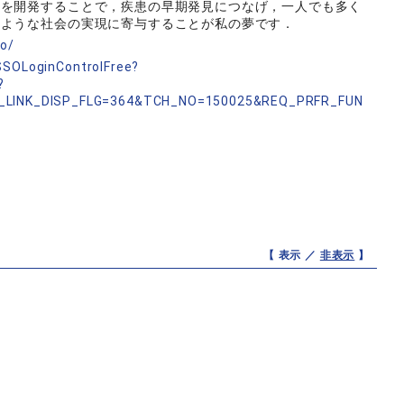
術を開発することで，疾患の早期発見につなげ，一人でも多く
るような社会の実現に寄与することが私の夢です．
no/
nSSOLoginControlFree?
?
_LINK_DISP_FLG=364&TCH_NO=150025&REQ_PRFR_FUN
【 表示 ／
非表示
】