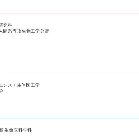
研究科
人間系専攻生物工学分野
）
ンス / 生体医工学
学
部 生命医科学科