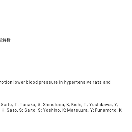
程解析
 motion lower blood pressure in hypertensive rats and
 Saito, T; Tanaka, S; Shinohara, K; Kishi, T; Yoshikawa, Y;
H; Sato, S; Saito, S; Yoshino, K; Matsuura, Y; Funamoto, K;