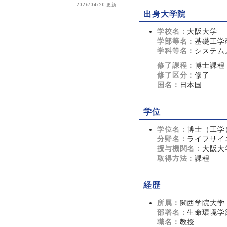
2026/04/20 更新
出身大学院
学校名：
大阪大学
学部等名：
基礎工学
学科等名：
システム
修了課程：
博士課程
修了区分：
修了
国名：
日本国
学位
学位名：
博士（工学
分野名：
ライフサイエ
授与機関名：
大阪大
取得方法：
課程
経歴
所属：
関西学院大学
部署名：
生命環境学
職名：
教授