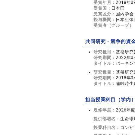
受賞年月：
2018年0
受賞国：
日本国
受賞区分：
国内学会
授与機関：
日本生体
受賞者（グループ）
共同研究・競争的資
研究種目：
基盤研究(
研究期間：
2022年0
タイトル：
パーキン
研究種目：
基盤研究(
研究期間：
2018年0
タイトル：
睡眠時生
担当授業科目（学内
履修年度：
2026年
提供部署名：
生命環
授業科目名：
コンピ