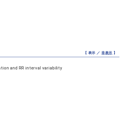
【 表示 ／
非表示
】
ion and RR interval variability