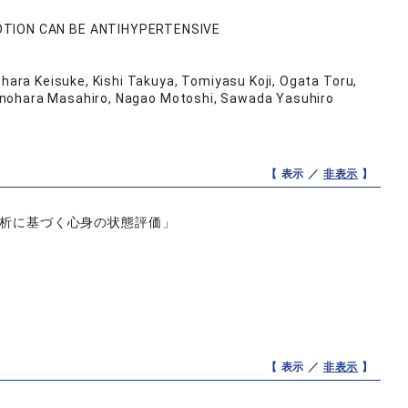
OTION CAN BE ANTIHYPERTENSIVE
hara Keisuke, Kishi Takuya, Tomiyasu Koji, Ogata Toru,
hinohara Masahiro, Nagao Motoshi, Sawada Yasuhiro
【 表示 ／
非表示
】
解析に基づく心身の状態評価」
【 表示 ／
非表示
】