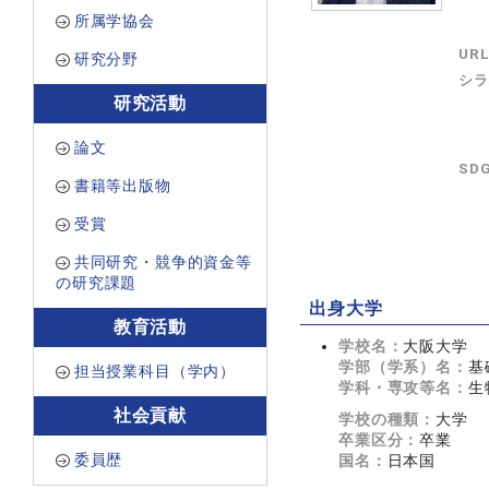
所属学協会
UR
研究分野
シラ
研究活動
論文
SD
書籍等出版物
受賞
共同研究・競争的資金等
の研究課題
出身大学
教育活動
学校名：
大阪大学
学部（学系）名：
基
担当授業科目（学内）
学科・専攻等名：
生
社会貢献
学校の種類：
大学
卒業区分：
卒業
委員歴
国名：
日本国