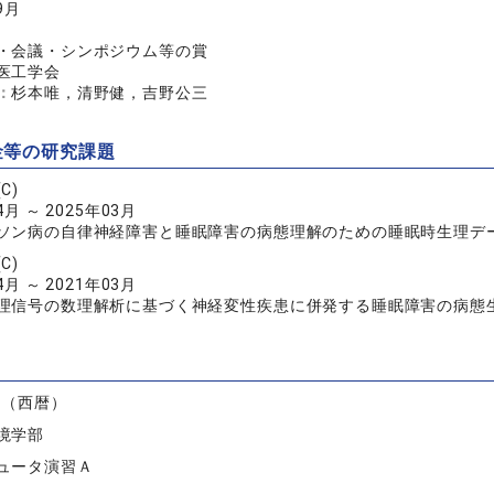
9月
・会議・シンポジウム等の賞
医工学会
：
杉本唯，清野健，吉野公三
金等の研究課題
C)
4月 ～ 2025年03月
ソン病の自律神経障害と睡眠障害の病態理解のための睡眠時生理デ
C)
4月 ～ 2021年03月
理信号の数理解析に基づく神経変性疾患に併発する睡眠障害の病態
）
度（西暦）
境学部
ュータ演習Ａ