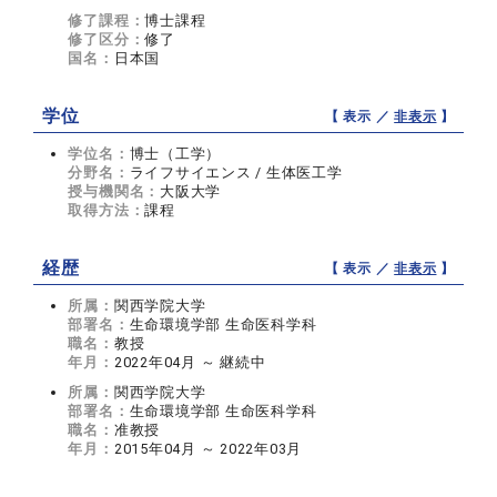
修了課程：
博士課程
修了区分：
修了
国名：
日本国
学位
【 表示 ／
非表示
】
学位名：
博士（工学）
分野名：
ライフサイエンス / 生体医工学
授与機関名：
大阪大学
取得方法：
課程
経歴
【 表示 ／
非表示
】
所属：
関西学院大学
部署名：
生命環境学部 生命医科学科
職名：
教授
年月：
2022年04月 ～ 継続中
所属：
関西学院大学
部署名：
生命環境学部 生命医科学科
職名：
准教授
年月：
2015年04月 ～ 2022年03月