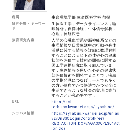
所属
生命環境学部 生命医科学科 教授
研究分野・キーワー
生体医工学，データサイエンス，睡
ド
眠解析，自律神経，生体信号解析，
心理，神経疾患
教育研究内容
人間の心臓血管系や脳神経系などの
生理情報や日常生活中の行動や身体
活動に関する情報を詳細に数理解析
することによるヒトの体や心の健康
状態を評価する技術の開発に関する
医工学連携研究に取り組んでいま
す．生体情報を用いた心身の健康状
態評価技術を開発することで，疾患
の早期発見につなげ，一人でも多く
の方が健康でかつ快適でかつ安全に
生活できるような社会の実現に寄与
することが私の夢です．
URL
https://sci-
tech.ksc.kwansei.ac.jp/~yoshino/
シラバス情報
https://syllabus.kwansei.ac.jp/unias
v2/UnSSOLoginControlFree?
REQ_ACTION_DO=/AGA030PLS01Act
ion.do?