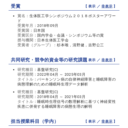
受賞
【 表示 ／
非表示
】
賞名：
生体医工学シンポジウム２０１８ポスターアワー
ド
受賞年月：
2018年09月
受賞国：
日本国
受賞区分：
国内学会・会議・シンポジウム等の賞
授与機関：
日本生体医工学会
受賞者（グループ）：
杉本唯，清野健，吉野公三
共同研究・競争的資金等の研究課題
【 表示 ／
非表示
】
研究種目：
基盤研究(C)
研究期間：
2022年04月 ～ 2025年03月
タイトル：
パーキンソン病の自律神経障害と睡眠障害の
病態理解のための睡眠時生理データ解析
研究種目：
基盤研究(C)
研究期間：
2018年04月 ～ 2021年03月
タイトル：
睡眠時生理信号の数理解析に基づく神経変性
疾患に併発する睡眠障害の病態生理の解明
担当授業科目（学内）
【 表示 ／
非表示
】