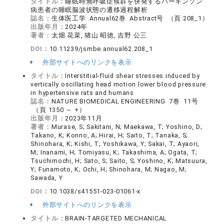
タイトル：
睡眠時無呼吸症候群を併発するパーキンソン
病患者の睡眠脳波状態の遷移過程解析
誌名：
生体医工学 Annual62巻 Abstract号 （頁 208_1）
出版年月：
2024年
著者：
太畑 花菜, 猪山 昭徳, 吉野 公三
DOI：
10.11239/jsmbe.annual62.208_1
外部サイトへのリンクを表示
タイトル：
Interstitial-fluid shear stresses induced by
vertically oscillating head motion lower blood pressure
in hypertensive rats and humans
誌名：
NATURE BIOMEDICAL ENGINEERING 7巻 11号
（頁 1350 ～ +）
出版年月：
2023年11月
著者：
Murase, S; Sakitani, N; Maekawa, T; Yoshino, D;
Takano, K; Konno, A; Hirai, H; Saito, T; Tanaka, S;
Shinohara, K; Kishi, T; Yoshikawa, Y; Sakai, T; Ayaori,
M; Inanami, H; Tomiyasu, K; Takashima, A; Ogata, T;
Tsuchimochi, H; Sato, S; Saito, S; Yoshino, K; Matsuura,
Y; Funamoto, K; Ochi, H; Shinohara, M; Nagao, M;
Sawada, Y
DOI：
10.1038/s41551-023-01061-x
外部サイトへのリンクを表示
タイトル：
BRAIN-TARGETED MECHANICAL