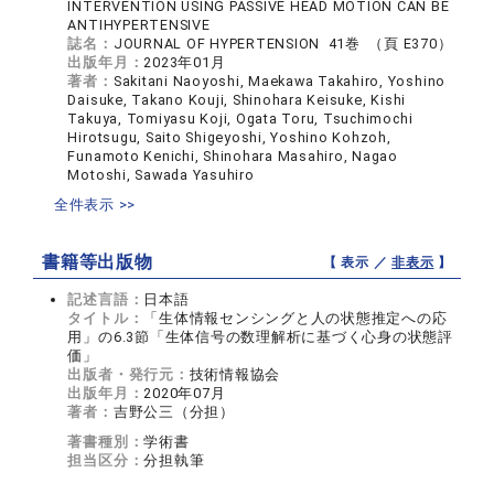
INTERVENTION USING PASSIVE HEAD MOTION CAN BE
ANTIHYPERTENSIVE
誌名：
JOURNAL OF HYPERTENSION 41巻 （頁 E370）
出版年月：
2023年01月
著者：
Sakitani Naoyoshi, Maekawa Takahiro, Yoshino
Daisuke, Takano Kouji, Shinohara Keisuke, Kishi
Takuya, Tomiyasu Koji, Ogata Toru, Tsuchimochi
Hirotsugu, Saito Shigeyoshi, Yoshino Kohzoh,
Funamoto Kenichi, Shinohara Masahiro, Nagao
Motoshi, Sawada Yasuhiro
全件表示 >>
書籍等出版物
【 表示 ／
非表示
】
記述言語：
日本語
タイトル：
「生体情報センシングと人の状態推定への応
用」の6.3節「生体信号の数理解析に基づく心身の状態評
価」
出版者・発行元：
技術情報協会
出版年月：
2020年07月
著者：
吉野公三（分担）
著書種別：
学術書
担当区分：
分担執筆