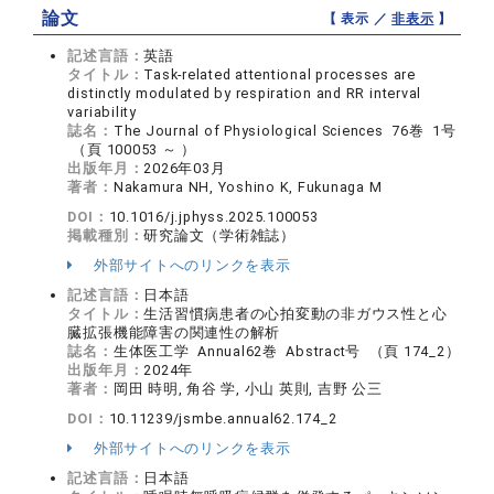
論文
【 表示 ／
非表示
】
記述言語：
英語
タイトル：
Task-related attentional processes are
distinctly modulated by respiration and RR interval
variability
誌名：
The Journal of Physiological Sciences 76巻 1号
（頁 100053 ～ ）
出版年月：
2026年03月
著者：
Nakamura NH, Yoshino K, Fukunaga M
DOI：
10.1016/j.jphyss.2025.100053
掲載種別：
研究論文（学術雑誌）
外部サイトへのリンクを表示
記述言語：
日本語
タイトル：
生活習慣病患者の心拍変動の非ガウス性と心
臓拡張機能障害の関連性の解析
誌名：
生体医工学 Annual62巻 Abstract号 （頁 174_2）
出版年月：
2024年
著者：
岡田 時明, 角谷 学, 小山 英則, 吉野 公三
DOI：
10.11239/jsmbe.annual62.174_2
外部サイトへのリンクを表示
記述言語：
日本語