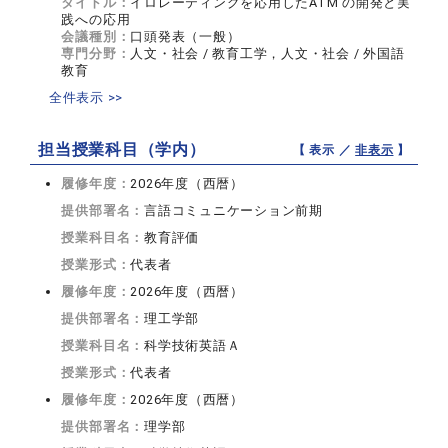
タイトル：
イロレーティングを応用したATM の開発と実
践への応用
会議種別：
口頭発表（一般）
専門分野：
人文・社会 / 教育工学，人文・社会 / 外国語
教育
全件表示 >>
担当授業科目（学内）
【 表示 ／
非表示
】
履修年度：
2026年度（西暦）
提供部署名：
言語コミュニケーション前期
授業科目名：
教育評価
授業形式：
代表者
履修年度：
2026年度（西暦）
提供部署名：
理工学部
授業科目名：
科学技術英語Ａ
授業形式：
代表者
履修年度：
2026年度（西暦）
提供部署名：
理学部