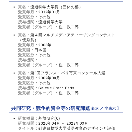
賞名：
流通科学大学賞（団体の部）
受賞年月：
2012年01月
受賞区分：
その他
授与機関：
流通科学大学
受賞者（グループ）：
住 政二郎
賞名：
第４回マルチメディアティーチングコンテスト
（優秀賞）
受賞年月：
2008年
受賞国：
日本国
受賞区分：
その他
授与機関：
受賞者（グループ）：
住 政二郎
賞名：
第3回フランス・パリ写真コンクール入選
受賞年月：
2002年08月
受賞区分：
その他
授与機関：
Galerie Grand Paris
受賞者（グループ）：
住 政二郎
共同研究・競争的資金等の研究課題
【 表示 ／
非表示
】
研究種目：
基盤研究(C)
研究期間：
2020年04月 ～ 2023年03月
タイトル：
到達目標型大学英語教育のデザインと評価