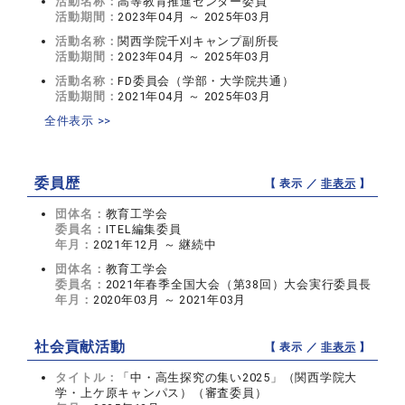
活動名称：
高等教育推進センター委員
活動期間：
2023年04月 ～ 2025年03月
活動名称：
関西学院千刈キャンプ副所長
活動期間：
2023年04月 ～ 2025年03月
活動名称：
FD委員会（学部・大学院共通）
活動期間：
2021年04月 ～ 2025年03月
全件表示 >>
委員歴
【 表示 ／
非表示
】
団体名：
教育工学会
委員名：
ITEL編集委員
年月：
2021年12月 ～ 継続中
団体名：
教育工学会
委員名：
2021年春季全国大会（第38回）大会実行委員長
年月：
2020年03月 ～ 2021年03月
社会貢献活動
【 表示 ／
非表示
】
タイトル：
「中・高生探究の集い2025」（関西学院大
学・上ケ原キャンパス）（審査委員）