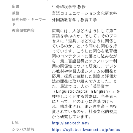
所属
生命環境学部 教授
兼務
言語コミュニケーション文化研究科
研究分野・キーワー
外国語教育学，教育工学
ド
教育研究内容
広義には、人はどのようにして第二
言語を学ぶのか、そして，そのプロ
セスに「道具」はどのように関係し
ているのか、という問いに関心を持
っています。こうした関心を教育機
関のコンテクストに落とし込みなが
ら、第二言語習得とテクノロジー利
用の関係性について研究し、デジタ
ル教材や学習支援システムの開発と
応用、授業と連動した測定と評価方
法の開発に取り組んできました。ま
た、最近では、人が「英語資本
（Linguistic Capital in English）」を
獲得しようとする営為は、当事者ら
にとって、どのように意味づけら
れ、構造化され、また再生産・再投
資されているのか、社会文化的視点
から研究しています。
URL
http://lang-tech.net/
シラバス情報
https://syllabus.kwansei.ac.jp/unias