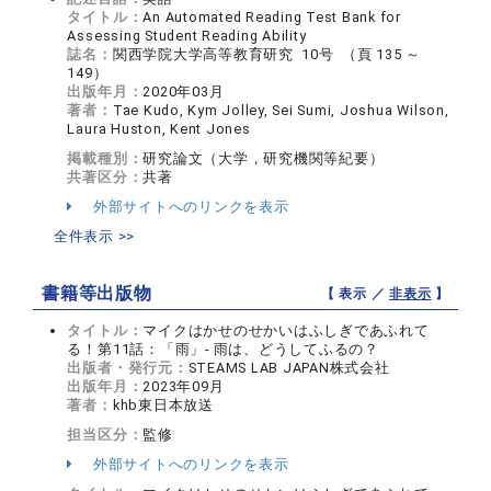
タイトル：
An Automated Reading Test Bank for
Assessing Student Reading Ability
誌名：
関西学院大学高等教育研究 10号 （頁 135 ～
149）
出版年月：
2020年03月
著者：
Tae Kudo, Kym Jolley, Sei Sumi, Joshua Wilson,
Laura Huston, Kent Jones
掲載種別：
研究論文（大学，研究機関等紀要）
共著区分：
共著
外部サイトへのリンクを表示
全件表示 >>
書籍等出版物
【 表示 ／
非表示
】
タイトル：
マイクはかせのせかいはふしぎであふれて
る！第11話：「雨」- 雨は、どうしてふるの？
出版者・発行元：
STEAMS LAB JAPAN株式会社
出版年月：
2023年09月
著者：
khb東日本放送
担当区分：
監修
外部サイトへのリンクを表示