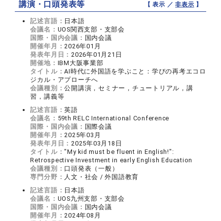
講演・口頭発表等
【 表示 ／
非表示
】
記述言語：
日本語
会議名：
UOS関西支部・支部会
国際・国内会議：
国内会議
開催年月：
2026年01月
発表年月日：
2026年01月21日
開催地：
IBM大阪事業部
タイトル：
AI時代に外国語を学ぶこと：学びの再考エコロ
ジカル・アプローチへ
会議種別：
公開講演，セミナー，チュートリアル，講
習，講義等
記述言語：
英語
会議名：
59th RELC International Conference
国際・国内会議：
国際会議
開催年月：
2025年03月
発表年月日：
2025年03月18日
タイトル：
"My kid must be fluent in English!":
Retrospective Investment in early English Education
会議種別：
口頭発表（一般）
専門分野：
人文・社会 / 外国語教育
記述言語：
日本語
会議名：
UOS九州支部・支部会
国際・国内会議：
国内会議
開催年月：
2024年08月