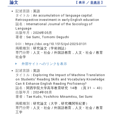
論文
【 表示 ／
非表示
】
記述言語：
英語
タイトル：
An accumulation of language capital:
Retrospective investment in early English education
誌名：
International Journal of the Sociology of
Language
出版年月：
2026年05月
著者：
Sei Sumi, Tomomi Deguchi
DOI：
https://doi.org/10.1515/ijsl-2025-0131
掲載種別：
研究論文（学術雑誌）
専門分野：
人文・社会 / 外国語教育，人文・社会 / 教育
社会学
外部サイトへのリンクを表示
記述言語：
英語
タイトル：
Exploring the Impact of Machine Translation
on Students' Reading Skills and Vocabulary Knowledge:
Can It Enhance English Reading Proficiency?
誌名：
関西学院大学高等教育研究 14巻 （頁 31 ～ 43）
出版年月：
2024年03月
著者：
Tae Kudo, Yoshihiro Minamitsu, Sei Sumi
掲載種別：
研究論文（大学，研究機関等紀要）
専門分野：
人文・社会 / 外国語教育，人文・社会 / 教育
工学