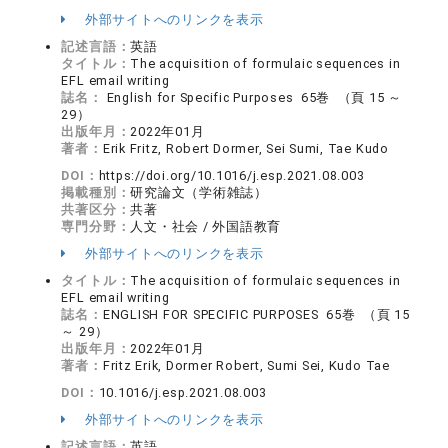
外部サイトへのリンクを表示
記述言語：
英語
タイトル：
The acquisition of formulaic sequences in
EFL email writing
誌名：
English for Specific Purposes 65巻 （頁 15 ～
29）
出版年月：
2022年01月
著者：
Erik Fritz, Robert Dormer, Sei Sumi, Tae Kudo
DOI：
https://doi.org/10.1016/j.esp.2021.08.003
掲載種別：
研究論文（学術雑誌）
共著区分：
共著
専門分野：
人文・社会 / 外国語教育
外部サイトへのリンクを表示
タイトル：
The acquisition of formulaic sequences in
EFL email writing
誌名：
ENGLISH FOR SPECIFIC PURPOSES 65巻 （頁 15
～ 29）
出版年月：
2022年01月
著者：
Fritz Erik, Dormer Robert, Sumi Sei, Kudo Tae
DOI：
10.1016/j.esp.2021.08.003
外部サイトへのリンクを表示
記述言語：
英語