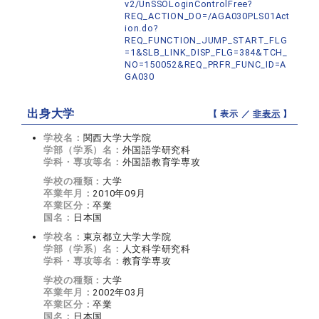
v2/UnSSOLoginControlFree?
REQ_ACTION_DO=/AGA030PLS01Act
ion.do?
REQ_FUNCTION_JUMP_START_FLG
=1&SLB_LINK_DISP_FLG=384&TCH_
NO=150052&REQ_PRFR_FUNC_ID=A
GA030
出身大学
【 表示 ／
非表示
】
学校名：
関西大学大学院
学部（学系）名：
外国語学研究科
学科・専攻等名：
外国語教育学専攻
学校の種類：
大学
卒業年月：
2010年09月
卒業区分：
卒業
国名：
日本国
学校名：
東京都立大学大学院
学部（学系）名：
人文科学研究科
学科・専攻等名：
教育学専攻
学校の種類：
大学
卒業年月：
2002年03月
卒業区分：
卒業
国名：
日本国