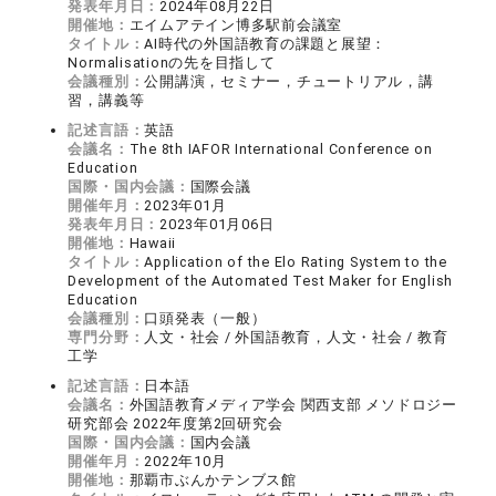
発表年月日：
2024年08月22日
開催地：
エイムアテイン博多駅前会議室
タイトル：
AI時代の外国語教育の課題と展望：
Normalisationの先を目指して
会議種別：
公開講演，セミナー，チュートリアル，講
習，講義等
記述言語：
英語
会議名：
The 8th IAFOR International Conference on
Education
国際・国内会議：
国際会議
開催年月：
2023年01月
発表年月日：
2023年01月06日
開催地：
Hawaii
タイトル：
Application of the Elo Rating System to the
Development of the Automated Test Maker for English
Education
会議種別：
口頭発表（一般）
専門分野：
人文・社会 / 外国語教育，人文・社会 / 教育
工学
記述言語：
日本語
会議名：
外国語教育メディア学会 関西支部 メソドロジー
研究部会 2022年度第2回研究会
国際・国内会議：
国内会議
開催年月：
2022年10月
開催地：
那覇市ぶんかテンブス館