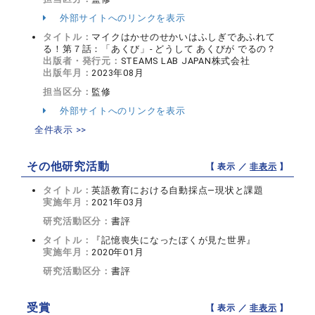
外部サイトへのリンクを表示
タイトル：
マイクはかせのせかいはふしぎであふれて
る！第７話：「あくび」- どうして あくびが でるの？
出版者・発行元：
STEAMS LAB JAPAN株式会社
出版年月：
2023年08月
担当区分：
監修
外部サイトへのリンクを表示
全件表示 >>
その他研究活動
【 表示 ／
非表示
】
タイトル：
英語教育における自動採点—現状と課題
実施年月：
2021年03月
研究活動区分：
書評
タイトル：
『記憶喪失になったぼくが見た世界』
実施年月：
2020年01月
研究活動区分：
書評
受賞
【 表示 ／
非表示
】