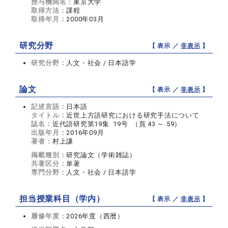
授与機関名：
東京大学
取得方法：
課程
取得年月：
2000年03月
研究分野
【 表示 ／
非表示
】
研究分野：
人文・社会 / 日本語学
論文
【 表示 ／
非表示
】
記述言語：
日本語
タイトル：
近世上方語研究における研究手法について
誌名：
近代語研究第19集 19号 （頁 43 ～ 59）
出版年月：
2016年09月
著者：
村上謙
掲載種別：
研究論文（学術雑誌）
共著区分：
単著
専門分野：
人文・社会 / 日本語学
担当授業科目（学内）
【 表示 ／
非表示
】
履修年度：
2026年度（西暦）