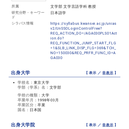
所属
文学部 文学言語学科 教授
研究分野・キーワー
日本語学
ド
シラバス情報
https://syllabus.kwansei.ac.jp/unias
v2/UnSSOLoginControlFree?
REQ_ACTION_DO=/AGA030PLS01Act
ion.do?
REQ_FUNCTION_JUMP_START_FLG
=1&SLB_LINK_DISP_FLG=369&TCH_
NO=150030&REQ_PRFR_FUNC_ID=A
GA030
出身大学
【 表示 ／
非表示
】
学校名：
東京大学
学部（学系）名：
文学部
学校の種類：
大学
卒業年月：
1998年03月
卒業区分：
卒業
国名：
日本国
出身大学院
【 表示 ／
非表示
】