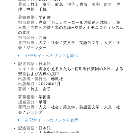
著者：
竹山 友子，前原 澄子，齊藤 美和，西垣 佐
理，中川 千帆
著書種別：
学術書
担当範囲：
序章「ジェンダーロールの呪縛と越境」，第
三章「同性への愛と罪の意識―友愛とホモエロティシズム
の狭間」
担当区分：
共著
専門分野：
人文・社会 / 英文学、英語圏文学，人文・社
会 / ジェンダー
外部サイトへのリンクを表示
記述言語：
日本語
タイトル：
書きかえる女たち―初期近代英国の女性による
聖書および古典の援用
出版者・発行元：
春風社
出版年月：
2022年03月
著者：
竹山 友子
著書種別：
学術書
担当区分：
単著
専門分野：
人文・社会 / 英文学、英語圏文学，人文・社
会 / ジェンダー
外部サイトへのリンクを表示
記述言語：
日本語