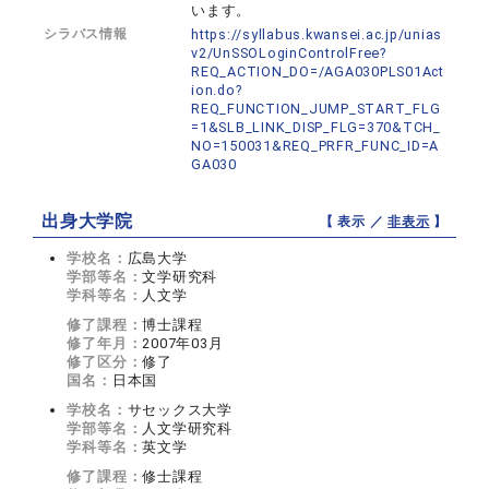
います。
シラバス情報
https://syllabus.kwansei.ac.jp/unias
v2/UnSSOLoginControlFree?
REQ_ACTION_DO=/AGA030PLS01Act
ion.do?
REQ_FUNCTION_JUMP_START_FLG
=1&SLB_LINK_DISP_FLG=370&TCH_
NO=150031&REQ_PRFR_FUNC_ID=A
GA030
出身大学院
【 表示 ／
非表示
】
学校名：
広島大学
学部等名：
文学研究科
学科等名：
人文学
修了課程：
博士課程
修了年月：
2007年03月
修了区分：
修了
国名：
日本国
学校名：
サセックス大学
学部等名：
人文学研究科
学科等名：
英文学
修了課程：
修士課程