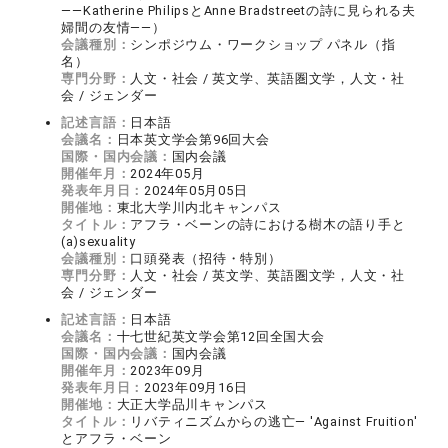
――Katherine PhilipsとAnne Bradstreetの詩に見られる夫
婦間の友情――）
会議種別：
シンポジウム・ワークショップ パネル（指
名）
専門分野：
人文・社会 / 英文学、英語圏文学，人文・社
会 / ジェンダー
記述言語：
日本語
会議名：
日本英文学会第96回大会
国際・国内会議：
国内会議
開催年月：
2024年05月
発表年月日：
2024年05月05日
開催地：
東北大学川内北キャンパス
タイトル：
アフラ・ベーンの詩における樹木の語り手と
(a)sexuality
会議種別：
口頭発表（招待・特別）
専門分野：
人文・社会 / 英文学、英語圏文学，人文・社
会 / ジェンダー
記述言語：
日本語
会議名：
十七世紀英文学会第12回全国大会
国際・国内会議：
国内会議
開催年月：
2023年09月
発表年月日：
2023年09月16日
開催地：
大正大学品川キャンパス
タイトル：
リバティニズムからの逃亡― 'Against Fruition'
とアフラ・ベーン