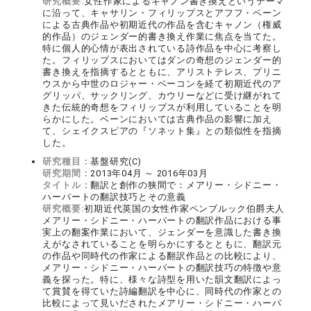
研究概要:
女性作家によるキャノン書き換えというテーマ
に沿って、キャサリン・フィリップスとアフフ・ベーン
による古典作品や初期近代の作品を含むキャノン（権威
的作品）のジェンダー的書き換え作業に焦点を当てた。
特に個人的心情が表出されている詩作品を中心に考察し
た。フィリップスにおいてはダンの奇想のジェンダー的
書き換えを指摘するとともに、アリストテレス、プリニ
ウスから中世のロジャー・ベーコンを経て初期近代のア
グリッパ、サックリング、カウリーなどに受け継がれて
きた伝統的奇想をフィリップスが利用していることを明
らかにした。ベーンにおいては古典作品の影響に加え
て、シェイクスピアの『ソネット集』との類似性を指摘
した。
研究種目：
基盤研究(C)
研究期間：
2013年04月 ～ 2016年03月
タイトル：
翻訳と創作の狭間で：メアリー・シドニー・
ハーバートの翻訳技巧とその意義
研究概要:
初期近代英国の女性作家ペンブルック伯爵夫人
メアリー・シドニー・ハーバートの翻訳作品における事
実上の翻案作業において、ジェンダーを意識した書き換
えがなされていることを明らかにするとともに、翻訳元
の作品や同時代の作家による翻訳作品との比較により、
メアリー・シドニー・ハーバートの翻訳技巧の特徴や意
義を探った。特に、様々な詩型を用いた韻文翻訳によっ
て賞賛を得ていた詩編翻訳を中心に、同時代の作家との
比較によって見いだされたメアリー・シドニー・ハーバ