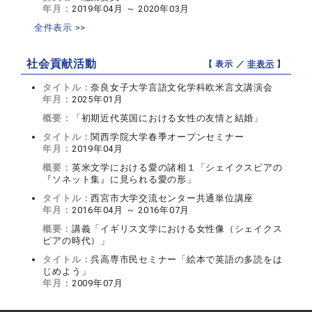
年月：
2019年04月 ～ 2020年03月
全件表示 >>
社会貢献活動
【 表示 ／
非表示
】
タイトル：
奈良女子大学言語文化学科欧米言文講演会
年月：
2025年01月
概要：
「初期近代英国における女性の友情と結婚」
タイトル：
関西学院大学春季オープンセミナー
年月：
2019年04月
概要：
英米文学における愛の諸相１「シェイクスピアの
『ソネット集』に見られる愛の形」
タイトル：
西宮市大学交流センター共通単位講座
年月：
2016年04月 ～ 2016年07月
概要：
講義「イギリス文学における女性像（シェイクス
ピアの時代）」
タイトル：
呉高専市民セミナー「絵本で英語の多読をは
じめよう」
年月：
2009年07月