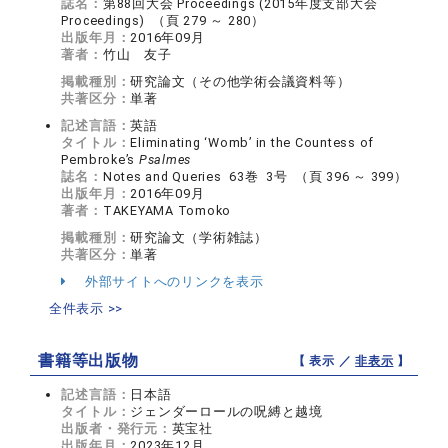
誌名：
第88回大会 Proceedings (2015年度支部大会
Proceedings) （頁 279 ～ 280）
出版年月：
2016年09月
著者：
竹山 友子
掲載種別：
研究論文（その他学術会議資料等）
共著区分：
単著
記述言語：
英語
タイトル：
Eliminating ‘Womb’ in the Countess of
Pembroke’s
Psalmes
誌名：
Notes and Queries 63巻 3号 （頁 396 ～ 399）
出版年月：
2016年09月
著者：
TAKEYAMA Tomoko
掲載種別：
研究論文（学術雑誌）
共著区分：
単著
外部サイトへのリンクを表示
全件表示 >>
書籍等出版物
【 表示 ／
非表示
】
記述言語：
日本語
タイトル：
ジェンダーロールの呪縛と越境
出版者・発行元：
英宝社
出版年月：
2023年12月