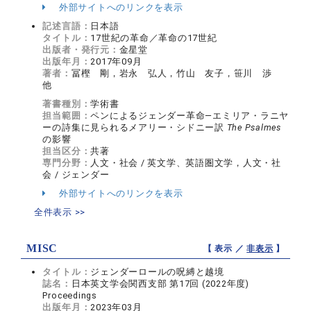
外部サイトへのリンクを表示
記述言語：
日本語
タイトル：
17世紀の革命／革命の17世紀
出版者・発行元：
金星堂
出版年月：
2017年09月
著者：
冨樫 剛，岩永 弘人，竹山 友子，笹川 渉
他
著書種別：
学術書
担当範囲：
ペンによるジェンダー革命―エミリア・ラニヤ
ーの詩集に見られるメアリー・シドニー訳
The Psalmes
の影響
担当区分：
共著
専門分野：
人文・社会 / 英文学、英語圏文学，人文・社
会 / ジェンダー
外部サイトへのリンクを表示
全件表示 >>
MISC
【 表示 ／
非表示
】
タイトル：
ジェンダーロールの呪縛と越境
誌名：
日本英文学会関西支部 第17回 (2022年度)
Proceedings
出版年月：
2023年03月