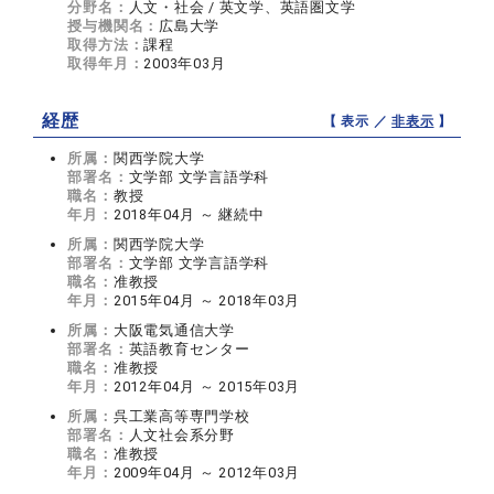
分野名：
人文・社会 / 英文学、英語圏文学
授与機関名：
広島大学
取得方法：
課程
取得年月：
2003年03月
経歴
【 表示 ／
非表示
】
所属：
関西学院大学
部署名：
文学部 文学言語学科
職名：
教授
年月：
2018年04月 ～ 継続中
所属：
関西学院大学
部署名：
文学部 文学言語学科
職名：
准教授
年月：
2015年04月 ～ 2018年03月
所属：
大阪電気通信大学
部署名：
英語教育センター
職名：
准教授
年月：
2012年04月 ～ 2015年03月
所属：
呉工業高等専門学校
部署名：
人文社会系分野
職名：
准教授
年月：
2009年04月 ～ 2012年03月