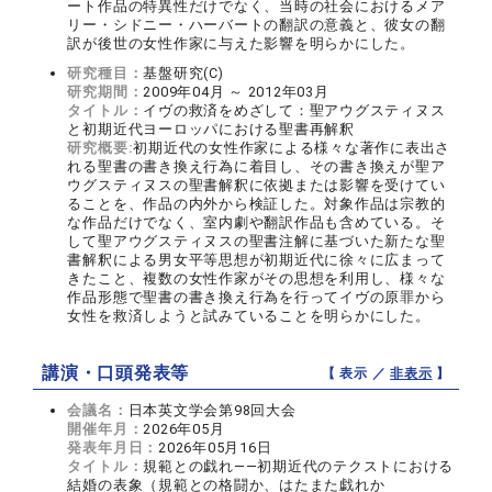
ート作品の特異性だけでなく、当時の社会におけるメア
リー・シドニー・ハーバートの翻訳の意義と、彼女の翻
訳が後世の女性作家に与えた影響を明らかにした。
研究種目：
基盤研究(C)
研究期間：
2009年04月 ～ 2012年03月
タイトル：
イヴの救済をめざして：聖アウグスティヌス
と初期近代ヨーロッパにおける聖書再解釈
研究概要:
初期近代の女性作家による様々な著作に表出さ
れる聖書の書き換え行為に着目し、その書き換えが聖ア
ウグスティヌスの聖書解釈に依拠または影響を受けてい
ることを、作品の内外から検証した。対象作品は宗教的
な作品だけでなく、室内劇や翻訳作品も含めている。そ
して聖アウグスティヌスの聖書注解に基づいた新たな聖
書解釈による男女平等思想が初期近代に徐々に広まって
きたこと、複数の女性作家がその思想を利用し、様々な
作品形態で聖書の書き換え行為を行ってイヴの原罪から
女性を救済しようと試みていることを明らかにした。
講演・口頭発表等
【 表示 ／
非表示
】
会議名：
日本英文学会第98回大会
開催年月：
2026年05月
発表年月日：
2026年05月16日
タイトル：
規範との戯れ――初期近代のテクストにおける
結婚の表象（規範との格闘か、はたまた戯れか