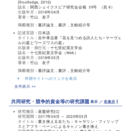
(Routledge, 2016)
誌名：
関西シェイクスピア研究会会報 39号 （頁 8）
出版年月：
2018年04月
著者：
竹山 友子
掲載種別：
書評論文，書評，文献紹介等
記述言語：
日本語
タイトル：
吉中孝志著『花を見つめる詩人たち―マーヴェ
ルの庭とワーズワスの庭』
出版者・発行元：
十七世紀英文学会
誌名：
十七世紀英文学会（Web）
出版年月：
2018年03月
著者：
竹山 友子
掲載種別：
書評論文，書評，文献紹介等
外部サイトへのリンクを表示
全件表示 >>
共同研究・競争的資金等の研究課題
【 表示 ／
非表示
】
研究種目：
基盤研究(C)
研究期間：
2017年04月 ～ 2020年03月
タイトル：
書き換える女たち：キャサリン・フィリップ
スとアフラ・ベーンによるキャノン書き換え