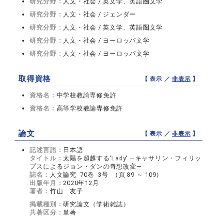
研究分野：
人文・社会 / 英文学、英語圏文学
研究分野：
人文・社会 / ジェンダー
研究分野：
人文・社会 / 英文学、英語圏文学
研究分野：
人文・社会 / ヨーロッパ文学
研究分野：
人文・社会 / ヨーロッパ文学
取得資格
【 表示 ／
非表示
】
資格名：
中学校教諭専修免許
資格名：
高等学校教諭専修免許
論文
【 表示 ／
非表示
】
記述言語：
日本語
タイトル：
太陽を超越する‘Lady' ―キャサリン・フィリッ
プスによるジョン・ダンの奇想改変―
誌名：
人文論究 70巻 3号 （頁 89 ～ 109）
出版年月：
2020年12月
著者：
竹山 友子
掲載種別：
研究論文（学術雑誌）
共著区分：
単著