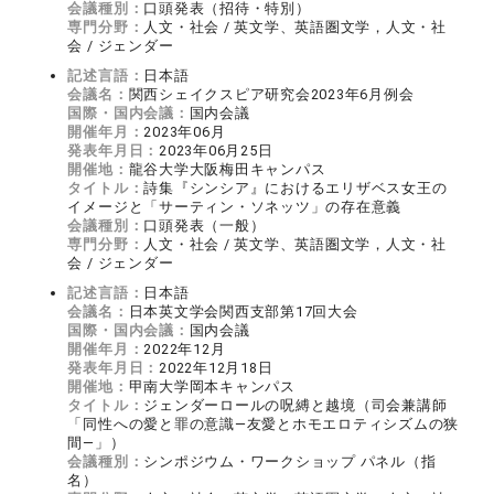
会議種別：
口頭発表（招待・特別）
専門分野：
人文・社会 / 英文学、英語圏文学，人文・社
会 / ジェンダー
記述言語：
日本語
会議名：
関西シェイクスピア研究会2023年6月例会
国際・国内会議：
国内会議
開催年月：
2023年06月
発表年月日：
2023年06月25日
開催地：
龍谷大学大阪梅田キャンパス
タイトル：
詩集『シンシア』におけるエリザベス女王の
イメージと「サーティン・ソネッツ」の存在意義
会議種別：
口頭発表（一般）
専門分野：
人文・社会 / 英文学、英語圏文学，人文・社
会 / ジェンダー
記述言語：
日本語
会議名：
日本英文学会関西支部第17回大会
国際・国内会議：
国内会議
開催年月：
2022年12月
発表年月日：
2022年12月18日
開催地：
甲南大学岡本キャンパス
タイトル：
ジェンダーロールの呪縛と越境（司会兼講師
「同性への愛と罪の意識―友愛とホモエロティシズムの狭
間―」）
会議種別：
シンポジウム・ワークショップ パネル（指
名）