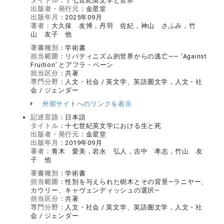
タイトル：
十七世紀英文学と世界
出版者・発行元：
金星堂
出版年月：
2025年09月
著者：
大久保 友博，丹羽 佐紀，神山 さふみ，竹
山 友子 他
著書種別：
学術書
担当範囲：
リバティニズム的世界からの逃亡―― ‘Against
Fruition’ とアフラ・ベーン
担当区分：
共著
専門分野：
人文・社会 / 英文学、英語圏文学，人文・社
会 / ジェンダー
外部サイトへのリンクを表示
記述言語：
日本語
タイトル：
十七世紀英文学における生と死
出版者・発行元：
金星堂
出版年月：
2019年09月
著者：
青木 愛美，岩永 弘人，吉中 孝志，竹山 友
子 他
著書種別：
学術書
担当範囲：
性別を与えられた樹木とその背景―ラニヤー、
カウリー、キャヴェンディッシュの選択―
担当区分：
共著
専門分野：
人文・社会 / 英文学、英語圏文学，人文・社
会 / ジェンダー