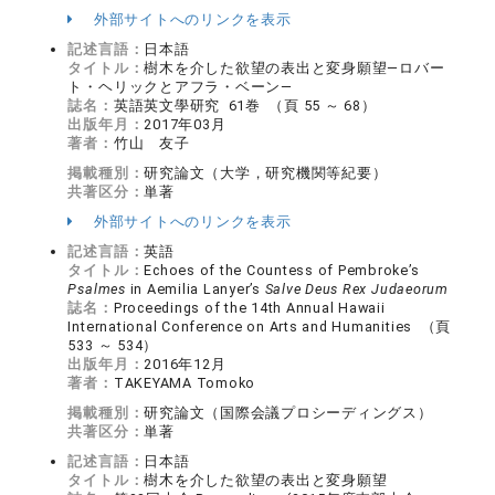
外部サイトへのリンクを表示
記述言語：
日本語
タイトル：
樹木を介した欲望の表出と変身願望―ロバー
ト・ヘリックとアフラ・ベーン―
誌名：
英語英文學研究 61巻 （頁 55 ～ 68）
出版年月：
2017年03月
著者：
竹山 友子
掲載種別：
研究論文（大学，研究機関等紀要）
共著区分：
単著
外部サイトへのリンクを表示
記述言語：
英語
タイトル：
Echoes of the Countess of Pembroke’s
Psalmes
in Aemilia Lanyer’s
Salve Deus Rex Judaeorum
誌名：
Proceedings of the 14th Annual Hawaii
International Conference on Arts and Humanities （頁
533 ～ 534）
出版年月：
2016年12月
著者：
TAKEYAMA Tomoko
掲載種別：
研究論文（国際会議プロシーディングス）
共著区分：
単著
記述言語：
日本語
タイトル：
樹木を介した欲望の表出と変身願望