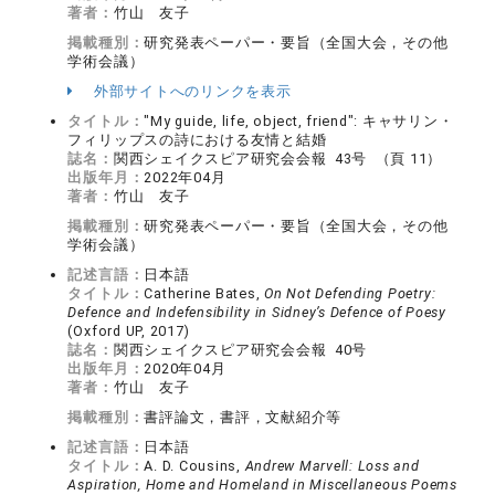
著者：
竹山 友子
掲載種別：
研究発表ペーパー・要旨（全国大会，その他
学術会議）
外部サイトへのリンクを表示
タイトル：
"My guide, life, object, friend": キャサリン・
フィリップスの詩における友情と結婚
誌名：
関西シェイクスピア研究会会報 43号 （頁 11）
出版年月：
2022年04月
著者：
竹山 友子
掲載種別：
研究発表ペーパー・要旨（全国大会，その他
学術会議）
記述言語：
日本語
タイトル：
Catherine Bates,
On Not Defending Poetry:
Defence and Indefensibility in Sidney’s Defence of Poesy
(Oxford UP, 2017)
誌名：
関西シェイクスピア研究会会報 40号
出版年月：
2020年04月
著者：
竹山 友子
掲載種別：
書評論文，書評，文献紹介等
記述言語：
日本語
タイトル：
A. D. Cousins,
Andrew Marvell: Loss and
Aspiration, Home and Homeland in Miscellaneous Poems