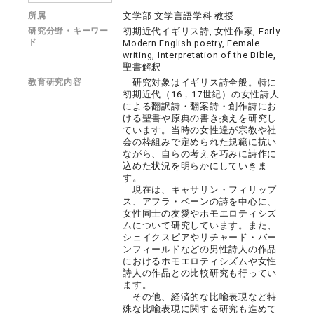
所属
文学部 文学言語学科 教授
研究分野・キーワー
初期近代イギリス詩, 女性作家, Early
ド
Modern English poetry, Female
writing, Interpretation of the Bible,
聖書解釈
教育研究内容
研究対象はイギリス詩全般。特に
初期近代（16，17世紀）の女性詩人
による翻訳詩・翻案詩・創作詩にお
ける聖書や原典の書き換えを研究し
ています。当時の女性達が宗教や社
会の枠組みで定められた規範に抗い
ながら、自らの考えを巧みに詩作に
込めた状況を明らかにしていきま
す。
現在は、キャサリン・フィリップ
ス、アフラ・ベーンの詩を中心に、
女性同士の友愛やホモエロティシズ
ムについて研究しています。また、
シェイクスピアやリチャード・バー
ンフィールドなどの男性詩人の作品
におけるホモエロティシズムや女性
詩人の作品との比較研究も行ってい
ます。
その他、経済的な比喩表現など特
殊な比喩表現に関する研究も進めて