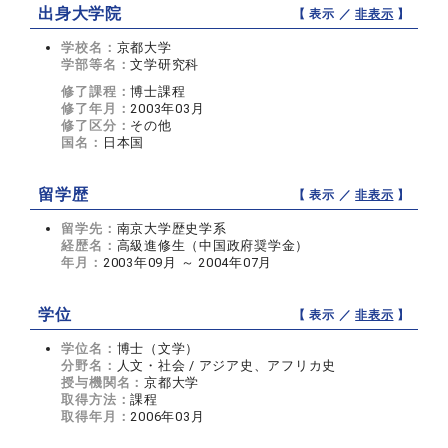
出身大学院
【 表示 ／
非表示
】
学校名：
京都大学
学部等名：
文学研究科
修了課程：
博士課程
修了年月：
2003年03月
修了区分：
その他
国名：
日本国
留学歴
【 表示 ／
非表示
】
留学先：
南京大学歴史学系
経歴名：
高級進修生（中国政府奨学金）
年月：
2003年09月 ～ 2004年07月
学位
【 表示 ／
非表示
】
学位名：
博士（文学）
分野名：
人文・社会 / アジア史、アフリカ史
授与機関名：
京都大学
取得方法：
課程
取得年月：
2006年03月