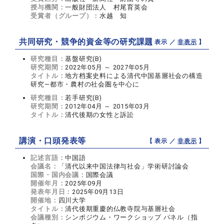
授与機関：
一般財団法人 村尾育英会
受賞者（グループ）：
水越 知
共同研究・競争的資金等の研究課題
【 表示 ／
非表示
】
研究種目：
基盤研究(B)
研究期間：
2022年05月 ～ 2027年05月
タイトル：
地方档案史料による清代中国基層社会の構造
研究―都市・農村の社会圏を中心に
研究種目：
若手研究(B)
研究期間：
2012年04月 ～ 2015年03月
タイトル：
清代後期の女性と訴訟
講演・口頭発表等
【 表示 ／
非表示
】
記述言語：
中国語
会議名：
「清代以来中国法律与社会」学術研討論会
国際・国内会議：
国際会議
開催年月：
2025年09月
発表年月日：
2025年09月13日
開催地：
四川大学
タイトル：
清代後期重慶的仏教寺院与基層社会
会議種別：
シンポジウム・ワークショップ パネル（指