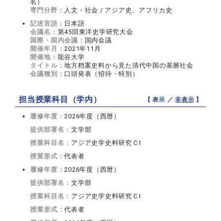
名）
専門分野：
人文・社会 / アジア史、アフリカ史
記述言語：
日本語
会議名：
第45回東洋史学研究大会
国際・国内会議：
国内会議
開催年月：
2021年11月
開催地：
龍谷大学
タイトル：
地方档案史料から見た清代中国の基層社会
会議種別：
口頭発表（招待・特別）
担当授業科目（学内）
【 表示 ／
非表示
】
履修年度：
2026年度（西暦）
提供部署名：
文学部
授業科目名：
アジア史学史料研究ＣI
授業形式：
代表者
履修年度：
2026年度（西暦）
提供部署名：
文学部
授業科目名：
アジア史学史料研究ＣI
授業形式：
代表者