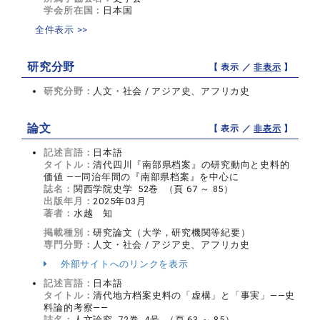
学会所在国：
日本国
全件表示 >>
研究分野
【 表示 ／
非表示
】
研究分野：
人文・社会 / アジア史、アフリカ史
論文
【 表示 ／
非表示
】
記述言語：
日本語
タイトル：
清代四川『南部県档案』の研究動向と史料的
価値 ――同治年間の『南部県档案』を中心に
誌名：
関西学院史学 52巻 （頁 67 ～ 85）
出版年月：
2025年03月
著者：
水越 知
掲載種別：
研究論文（大学，研究機関等紀要）
専門分野：
人文・社会 / アジア史、アフリカ史
外部サイトへのリンクを表示
記述言語：
日本語
タイトル：
清代地方档案史料の「虚構」と「事実」――史
料論的考察――
誌名：
人文論究 72巻 4号 （頁 63 ～ 85）