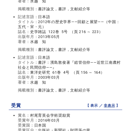
著者：
水越 知
掲載種別：
書評論文，書評，文献紹介等
記述言語：
日本語
タイトル：
2012年の歴史学界――回顧と展望――（中国：
五代・宋・元）
誌名：
史学雑誌 122巻 5号 （頁 216 ～ 223）
出版年月：
2013年05月
著者：
水越 知
掲載種別：
書評論文，書評，文献紹介等
記述言語：
日本語
タイトル：
書評：濱島敦俊著『総管信仰――近世江南農村
社会と民間信仰――』
誌名：
東洋史研究 61巻 4号 （頁 156 ～ 164）
出版年月：
2003年03月
著者：
水越 知
掲載種別：
書評論文，書評，文献紹介等
受賞
【 表示 ／
非表示
】
賞名：
村尾育英会学術奨励賞
受賞年月：
2016年03月
受賞国：
日本国
受賞区分：
出版社・新聞社・財団等の賞