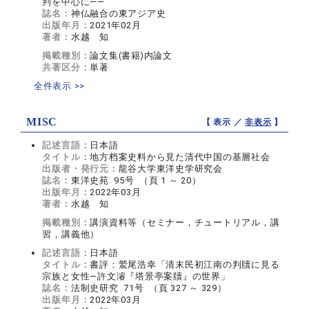
判を中心に――
誌名：
神仏融合の東アジア史
出版年月：
2021年02月
著者：
水越 知
掲載種別：
論文集(書籍)内論文
共著区分：
単著
全件表示 >>
MISC
【 表示 ／
非表示
】
記述言語：
日本語
タイトル：
地方档案史料から見た清代中国の基層社会
出版者・発行元：
龍谷大学東洋史学研究会
誌名：
東洋史苑 95号 （頁 1 ～ 20）
出版年月：
2022年03月
著者：
水越 知
掲載種別：
講演資料等（セミナー，チュートリアル，講
習，講義他）
記述言語：
日本語
タイトル：
書評：鷲尾浩幸「清末民初江南の判牘に見る
宗族と女性―許文濬『塔景亭案牘』の世界」
誌名：
法制史研究 71号 （頁 327 ～ 329）
出版年月：
2022年03月