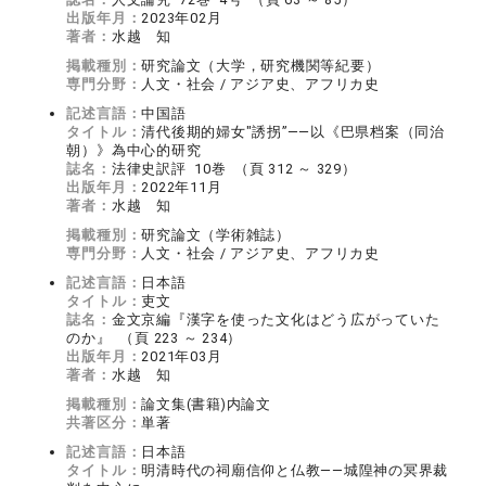
出版年月：
2023年02月
著者：
水越 知
掲載種別：
研究論文（大学，研究機関等紀要）
専門分野：
人文・社会 / アジア史、アフリカ史
記述言語：
中国語
タイトル：
清代後期的婦女"誘拐”――以《巴県档案（同治
朝）》為中心的研究
誌名：
法律史訳評 10巻 （頁 312 ～ 329）
出版年月：
2022年11月
著者：
水越 知
掲載種別：
研究論文（学術雑誌）
専門分野：
人文・社会 / アジア史、アフリカ史
記述言語：
日本語
タイトル：
吏文
誌名：
金文京編『漢字を使った文化はどう広がっていた
のか』 （頁 223 ～ 234）
出版年月：
2021年03月
著者：
水越 知
掲載種別：
論文集(書籍)内論文
共著区分：
単著
記述言語：
日本語
タイトル：
明清時代の祠廟信仰と仏教――城隍神の冥界裁