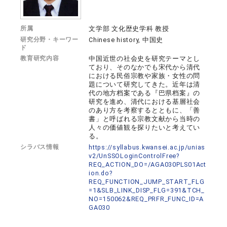
所属
文学部 文化歴史学科 教授
研究分野・キーワー
Chinese history, 中国史
ド
教育研究内容
中国近世の社会史を研究テーマとし
ており、そのなかでも宋代から清代
における民俗宗教や家族・女性の問
題について研究してきた。近年は清
代の地方档案である『巴県档案』の
研究を進め、清代における基層社会
のあり方を考察するとともに、「善
書」と呼ばれる宗教文献から当時の
人々の価値観を探りたいと考えてい
る。
シラバス情報
https://syllabus.kwansei.ac.jp/unias
v2/UnSSOLoginControlFree?
REQ_ACTION_DO=/AGA030PLS01Act
ion.do?
REQ_FUNCTION_JUMP_START_FLG
=1&SLB_LINK_DISP_FLG=391&TCH_
NO=150062&REQ_PRFR_FUNC_ID=A
GA030