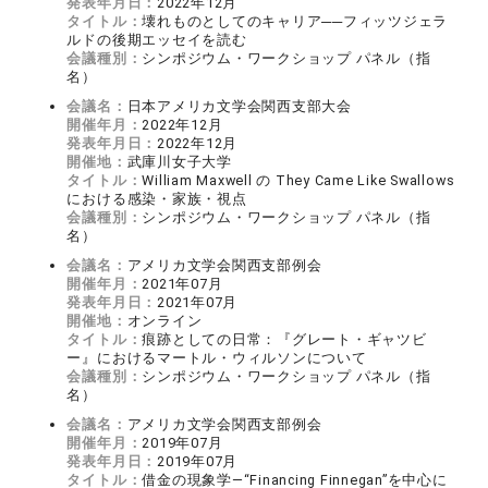
発表年月日：
2022年12月
タイトル：
壊れものとしてのキャリア──フィッツジェラ
ルドの後期エッセイを読む
会議種別：
シンポジウム・ワークショップ パネル（指
名）
会議名：
日本アメリカ文学会関西支部大会
開催年月：
2022年12月
発表年月日：
2022年12月
開催地：
武庫川女子大学
タイトル：
William Maxwell の They Came Like Swallows
における感染・家族・視点
会議種別：
シンポジウム・ワークショップ パネル（指
名）
会議名：
アメリカ文学会関西支部例会
開催年月：
2021年07月
発表年月日：
2021年07月
開催地：
オンライン
タイトル：
痕跡としての日常：『グレート・ギャツビ
ー』におけるマートル・ウィルソンについて
会議種別：
シンポジウム・ワークショップ パネル（指
名）
会議名：
アメリカ文学会関西支部例会
開催年月：
2019年07月
発表年月日：
2019年07月
タイトル：
借金の現象学―“Financing Finnegan”を中心に