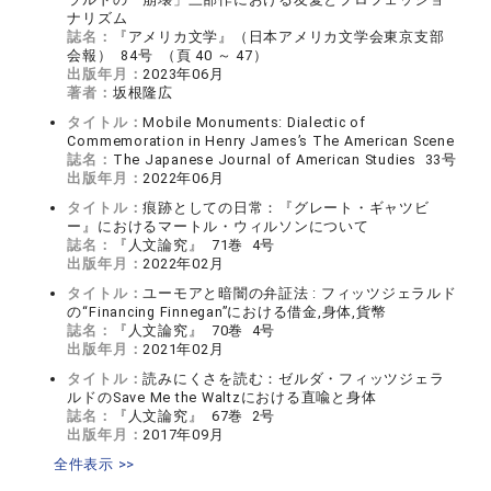
ナリズム
誌名：
『アメリカ文学』（日本アメリカ文学会東京支部
会報） 84号 （頁 40 ～ 47）
出版年月：
2023年06月
著者：
坂根隆広
タイトル：
Mobile Monuments: Dialectic of
Commemoration in Henry James’s The American Scene
誌名：
The Japanese Journal of American Studies 33号
出版年月：
2022年06月
タイトル：
痕跡としての日常：『グレート・ギャツビ
ー』におけるマートル・ウィルソンについて
誌名：
『人文論究』 71巻 4号
出版年月：
2022年02月
タイトル：
ユーモアと暗闇の弁証法 : フィッツジェラルド
の“Financing Finnegan”における借金,身体,貨幣
誌名：
『人文論究』 70巻 4号
出版年月：
2021年02月
タイトル：
読みにくさを読む：ゼルダ・フィッツジェラ
ルドのSave Me the Waltzにおける直喩と身体
誌名：
『人文論究』 67巻 2号
出版年月：
2017年09月
全件表示 >>