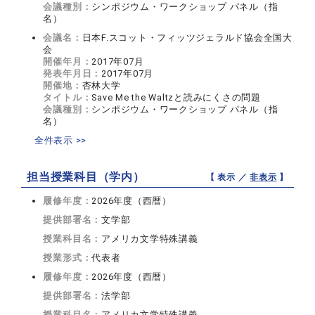
会議種別：
シンポジウム・ワークショップ パネル（指
名）
会議名：
日本F.スコット・フィッツジェラルド協会全国大
会
開催年月：
2017年07月
発表年月日：
2017年07月
開催地：
杏林大学
タイトル：
Save Me the Waltzと読みにくさの問題
会議種別：
シンポジウム・ワークショップ パネル（指
名）
全件表示 >>
担当授業科目（学内）
【 表示 ／
非表示
】
履修年度：
2026年度（西暦）
提供部署名：
文学部
授業科目名：
アメリカ文学特殊講義
授業形式：
代表者
履修年度：
2026年度（西暦）
提供部署名：
法学部
授業科目名：
アメリカ文学特殊講義