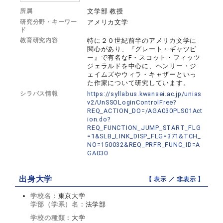
所属
文学部 教授
研究分野・キーワー
アメリカ文学
ド
教育研究内容
特に２０世紀前半のアメリカ文学に
関心があり、『グレート・ギャツビ
ー』で有名なF・スコット・フィッツ
ジェラルドを中心に、ヘンリー・ジ
ェイムズやウィラ・キャザーといっ
た作家について研究しています。
シラバス情報
https://syllabus.kwansei.ac.jp/unias
v2/UnSSOLoginControlFree?
REQ_ACTION_DO=/AGA030PLS01Act
ion.do?
REQ_FUNCTION_JUMP_START_FLG
=1&SLB_LINK_DISP_FLG=371&TCH_
NO=150032&REQ_PRFR_FUNC_ID=A
GA030
出身大学
【 表示 ／
非表示
】
学校名：
東京大学
学部（学系）名：
法学部
学校の種類：
大学