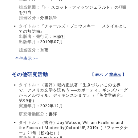
担当範囲：
「F・スコット・フィッツジェラルド」の項目
を担当
担当区分：
分担執筆
タイトル：
『チャールズ・ブコウスキー――スタイルとし
ての無防備』
出版者・発行元：
三修社
出版年月：
2019年07月
担当区分：
単著
全件表示 >>
その他研究活動
【 表示 ／
非表示
】
タイトル：
（書評）堀内正規著『生きづらいこの世界
で、アメリカ文学を読もう ──カポーティ、ギンズバーグ
からメルヴィル、ディキンスンまで』（『英文学研究』
第99巻）
実施年月：
2022年12月
研究活動区分：
書評
タイトル：
（書評）Jay Watson, William Faulkner and
the Faces of Modernity(Oxford UP, 2019)（『フォークナ
ー』21号（松柏社））