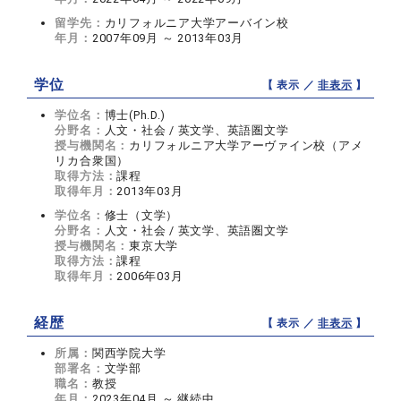
留学先：
カリフォルニア大学アーバイン校
年月：
2007年09月 ～ 2013年03月
学位
【 表示 ／
非表示
】
学位名：
博士(Ph.D.)
分野名：
人文・社会 / 英文学、英語圏文学
授与機関名：
カリフォルニア大学アーヴァイン校（アメ
リカ合衆国）
取得方法：
課程
取得年月：
2013年03月
学位名：
修士（文学）
分野名：
人文・社会 / 英文学、英語圏文学
授与機関名：
東京大学
取得方法：
課程
取得年月：
2006年03月
経歴
【 表示 ／
非表示
】
所属：
関西学院大学
部署名：
文学部
職名：
教授
年月：
2023年04月 ～ 継続中