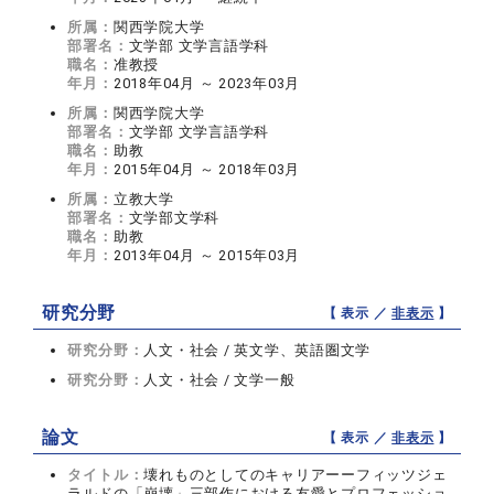
所属：
関西学院大学
部署名：
文学部 文学言語学科
職名：
准教授
年月：
2018年04月 ～ 2023年03月
所属：
関西学院大学
部署名：
文学部 文学言語学科
職名：
助教
年月：
2015年04月 ～ 2018年03月
所属：
立教大学
部署名：
文学部文学科
職名：
助教
年月：
2013年04月 ～ 2015年03月
研究分野
【 表示 ／
非表示
】
研究分野：
人文・社会 / 英文学、英語圏文学
研究分野：
人文・社会 / 文学一般
論文
【 表示 ／
非表示
】
タイトル：
壊れものとしてのキャリアーーフィッツジェ
ラルドの「崩壊」三部作における友愛とプロフェッショ