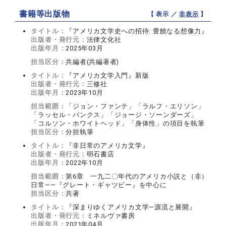
書籍等出版物
【 表示 ／
非表示
】
タイトル：
『アメリカ文学史への招待: 豊饒なる想像力』
出版者・発行元：
法律文化社
出版年月：
2025年03月
担当区分：
共編者(共編著者)
タイトル：
『アメリカ文学入門』新版
出版者・発行元：
三修社
出版年月：
2023年10月
担当範囲：
「ジョン・ファンテ」「ラルフ・エリソン」
「ラッセル・バンクス」「ジョージ・ソーンダーズ」
「コルソン・ホワイトヘッド」「身体性」の項目を執筆
担当区分：
分担執筆
タイトル：
『非日常のアメリカ文学』
出版者・発行元：
明石書店
出版年月：
2022年10月
担当範囲：
第6章 一九二〇年代のアメリカ小説と（非）
日常――『グレート・ギャツビー』を中心に
担当区分：
共著
タイトル：
『深まりゆくアメリカ文学―源流と展開』
出版者・発行元：
ミネルヴァ書房
出版年月：
2021年04月