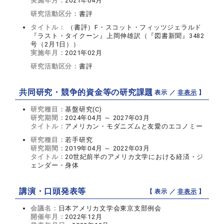
実施年月：
2021年04月
研究活動区分：
書評
タイトル：
（書評）F・スコット・フィッツジェラルド
『ラスト・タイクーン』上岡伸雄訳（『図書新聞』3482
号（2月1日））
実施年月：
2021年02月
研究活動区分：
書評
共同研究・競争的資金等の研究課題
【 表示 ／
非表示
】
研究種目：
基盤研究(C)
研究期間：
2024年04月 ～ 2027年03月
タイトル：
アメリカン・モダニズムと友愛のエコノミー
研究種目：
若手研究
研究期間：
2019年04月 ～ 2022年03月
タイトル：
20世紀前半のアメリカ文学における経済・ジ
ェンダー・身体
講演・口頭発表等
【 表示 ／
非表示
】
会議名：
日本アメリカ文学会東京支部例会
開催年月：
2022年12月