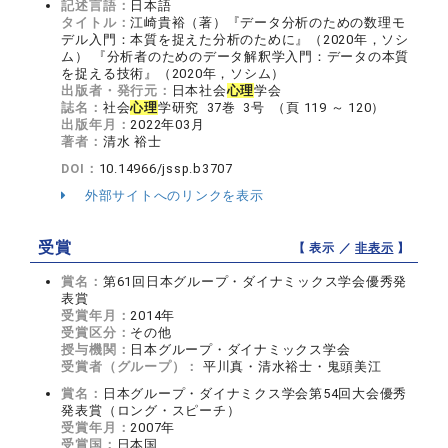
記述言語：
日本語
タイトル：
江崎貴裕（著）『データ分析のための数理モ
デル入門：本質を捉えた分析のために』（2020年，ソシ
ム） 『分析者のためのデータ解釈学入門：データの本質
を捉える技術』（2020年，ソシム）
出版者・発行元：
日本社会
心理
学会
誌名：
社会
心理
学研究 37巻 3号 （頁 119 ～ 120）
出版年月：
2022年03月
著者：
清水 裕士
DOI：
10.14966/jssp.b3707
外部サイトへのリンクを表示
受賞
【 表示 ／
非表示
】
賞名：
第61回日本グループ・ダイナミックス学会優秀発
表賞
受賞年月：
2014年
受賞区分：
その他
授与機関：
日本グループ・ダイナミックス学会
受賞者（グループ）：
平川真・清水裕士・鬼頭美江
賞名：
日本グループ・ダイナミクス学会第54回大会優秀
発表賞（ロング・スピーチ）
受賞年月：
2007年
受賞国：
日本国