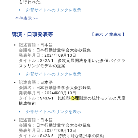
も行われた。
外部サイトへのリンクを表示
全件表示 >>
講演・口頭発表等
【 表示 ／
非表示
】
記述言語：
日本語
会議名：
日本行動計量学会大会抄録集
発表年月日：
2024年09月10日
タイトル：
S42A-1 多次元展開法を用いた多値バイクラ
スタリングモデルの提案
外部サイトへのリンクを表示
記述言語：
日本語
会議名：
日本行動計量学会大会抄録集
発表年月日：
2024年09月10日
タイトル：
S43A-1 比較型
心理
測定の統計モデルと尺度
構成技術
外部サイトへのリンクを表示
記述言語：
日本語
会議名：
日本行動計量学会大会抄録集
発表年月日：
2024年09月10日
タイトル：
S42A-5 持続可能な選択率の変動