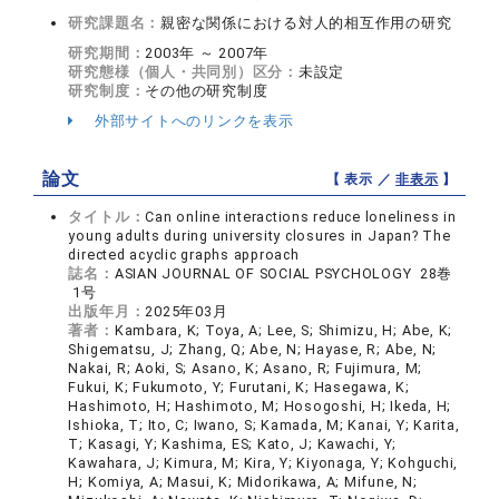
研究課題名：
親密な関係における対人的相互作用の研究
研究期間：
2003年 ～ 2007年
研究態様（個人・共同別）区分：
未設定
研究制度：
その他の研究制度
外部サイトへのリンクを表示
論文
【 表示 ／
非表示
】
タイトル：
Can online interactions reduce loneliness in
young adults during university closures in Japan? The
directed acyclic graphs approach
誌名：
ASIAN JOURNAL OF SOCIAL PSYCHOLOGY 28巻
1号
出版年月：
2025年03月
著者：
Kambara, K; Toya, A; Lee, S; Shimizu, H; Abe, K;
Shigematsu, J; Zhang, Q; Abe, N; Hayase, R; Abe, N;
Nakai, R; Aoki, S; Asano, K; Asano, R; Fujimura, M;
Fukui, K; Fukumoto, Y; Furutani, K; Hasegawa, K;
Hashimoto, H; Hashimoto, M; Hosogoshi, H; Ikeda, H;
Ishioka, T; Ito, C; Iwano, S; Kamada, M; Kanai, Y; Karita,
T; Kasagi, Y; Kashima, ES; Kato, J; Kawachi, Y;
Kawahara, J; Kimura, M; Kira, Y; Kiyonaga, Y; Kohguchi,
H; Komiya, A; Masui, K; Midorikawa, A; Mifune, N;