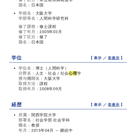
国名：
日本国
学校名：
大阪大学
学部等名：
人間科学研究科
修了課程：
修士課程
修了年月：
2005年03月
修了区分：
修了
国名：
日本国
学位
【 表示 ／
非表示
】
学位名：
博士（人間科学）
分野名：
人文・社会 / 社会
心理
学
授与機関名：
大阪大学
取得方法：
課程
取得年月：
2008年09月
経歴
【 表示 ／
非表示
】
所属：
関西学院大学
部署名：
社会学部 社会学科
職名：
教授
年月：
2015年04月 ～ 継続中