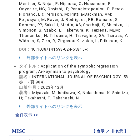
Mentser, S; Nejat, P; Nipassa, O; Nussinson, R;
Onyedire, NG; Onyishi, IE; Panagiotopoulou, P; Perez-
Floriano, LR; Persson, M; Pirttilä-Backman, AM;
Pogosyan, M; Raver, J; Rodrigues, RB; Romanò, S;
Romero, PP; Sakki, I; Martin, AS; Sherbaji, S; Shimizu, H;
Simpson, B; Szabo, E; Takemura, K; Teixeira, MLM;
Thanomkul, N; Tiliouine, H; Travaglino, GA; Tsirbas, Y;
Widodo, S; Zein, R; Zirganou-Kazolea, L; Eriksson, K
DOI：
10.1038/s41598-024-55815-x
外部サイトへのリンクを表示
タイトル：
Application of the symbolic regression
program, Ai-Feynman to psychology
誌名：
INTERNATIONAL JOURNAL OF PSYCHOLOGY 58
巻 （頁 984）
出版年月：
2023年12月
著者：
Miyazaki, M; Ishikawa, K; Nakashima, K; Shimizu,
H; Takahashi, T; Takahashi, N
外部サイトへのリンクを表示
全件表示 >>
MISC
【 表示 ／
非表示
】