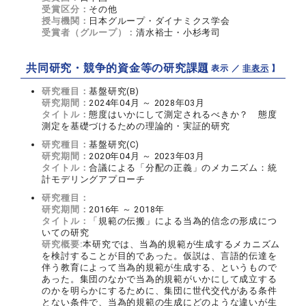
受賞区分：
その他
授与機関：
日本グループ・ダイナミクス学会
受賞者（グループ）：
清水裕士・小杉考司
共同研究・競争的資金等の研究課題
【 表示 ／
非表示
】
研究種目：
基盤研究(B)
研究期間：
2024年04月 ～ 2028年03月
タイトル：
態度はいかにして測定されるべきか？ 態度
測定を基礎づけるための理論的・実証的研究
研究種目：
基盤研究(C)
研究期間：
2020年04月 ～ 2023年03月
タイトル：
合議による「分配の正義」のメカニズム：統
計モデリングアプローチ
研究種目：
研究期間：
2016年 ～ 2018年
タイトル：
「規範の伝搬」による当為的信念の形成につ
いての研究
研究概要:
本研究では、当為的規範が生成するメカニズム
を検討することが目的であった。仮説は、言語的伝達を
伴う教育によって当為的規範が生成する、というもので
あった。集団のなかで当為的規範がいかにして成立する
のかを明らかにするために、集団に世代交代がある条件
とない条件で、当為的規範の生成にどのような違いが生