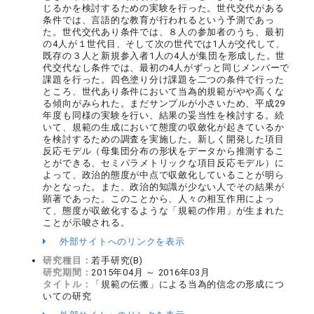
じるかを検討するための実験を行った。世代交代がある
条件では、言語的な教育が行われるという予測であっ
た。世代交代あり条件では、８人の参加者のうち、最初
の4人が１世代目、そして次の世代では1人が交代して、
既存の３人と新規参入者1人の4人が集団を形成した。世
代交代なし条件では、最初の4人がずっと同じメンバーで
課題を行った。四色塗り分け課題を二つの条件で行った
ところ、世代あり条件において当為的規範がやや高くな
る傾向がみられた。まだサンプルが小さいため、平成29
年度も同様の実験を行い、結果の妥当性を検討する。続
いて、規範の生成において態度の収斂化が起きているか
を検討するための調査を実施した。新しく開発した項目
反応モデル（母集団分布の形状をデータから推測するこ
とができる、セミパラメトリックな項目反応モデル）に
よって、政治的態度が中点で収斂化していることが明ら
かとなった。また、政治的知識が少ない人でその結果が
顕著であった。このことから、人々の相互作用によっ
て、態度が収斂化するような「規範の作用」が生まれた
ことが示唆される。
外部サイトへのリンクを表示
研究種目：
若手研究(B)
研究期間：
2015年04月 ～ 2016年03月
タイトル：
「規範の伝搬」による当為的信念の形成につ
いての研究