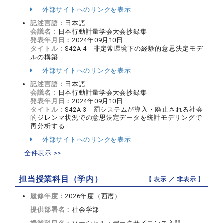
外部サイトへのリンクを表示
記述言語：
日本語
会議名：
日本行動計量学会大会抄録集
発表年月日：
2024年09月10日
タイトル：
S42A-4 非定常環境下の経験的意思決定モデ
ルの構築
外部サイトへのリンクを表示
記述言語：
日本語
会議名：
日本行動計量学会大会抄録集
発表年月日：
2024年09月10日
タイトル：
S42A-3 罰システムが導入・廃止される社会
的ジレンマ状況での意思決定データを統計モデリングで
再分析する
外部サイトへのリンクを表示
全件表示 >>
担当授業科目（学内）
【 表示 ／
非表示
】
履修年度：
2026年度（西暦）
提供部署名：
社会学部
授業科目名：
ソーシャル・データサイエンス入門