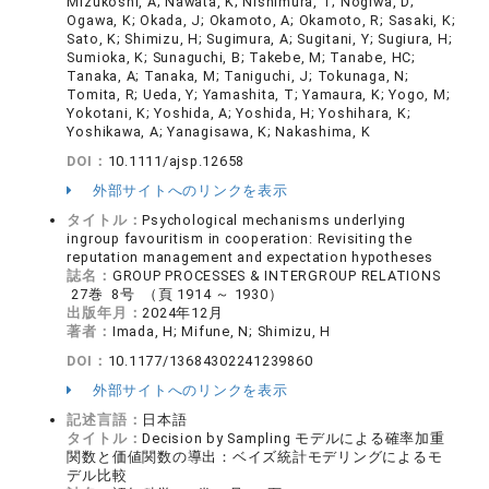
Mizukoshi, A; Nawata, K; Nishimura, T; Nogiwa, D;
Ogawa, K; Okada, J; Okamoto, A; Okamoto, R; Sasaki, K;
Sato, K; Shimizu, H; Sugimura, A; Sugitani, Y; Sugiura, H;
Sumioka, K; Sunaguchi, B; Takebe, M; Tanabe, HC;
Tanaka, A; Tanaka, M; Taniguchi, J; Tokunaga, N;
Tomita, R; Ueda, Y; Yamashita, T; Yamaura, K; Yogo, M;
Yokotani, K; Yoshida, A; Yoshida, H; Yoshihara, K;
Yoshikawa, A; Yanagisawa, K; Nakashima, K
DOI：
10.1111/ajsp.12658
外部サイトへのリンクを表示
タイトル：
Psychological mechanisms underlying
ingroup favouritism in cooperation: Revisiting the
reputation management and expectation hypotheses
誌名：
GROUP PROCESSES & INTERGROUP RELATIONS
27巻 8号 （頁 1914 ～ 1930）
出版年月：
2024年12月
著者：
Imada, H; Mifune, N; Shimizu, H
DOI：
10.1177/13684302241239860
外部サイトへのリンクを表示
記述言語：
日本語
タイトル：
Decision by Sampling モデルによる確率加重
関数と価値関数の導出：ベイズ統計モデリングによるモ
デル比較