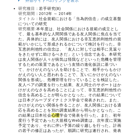
外部サイトへのリンクを表示
研究種目：
若手研究(B)
研究期間：
2012年 ～ 2014年
タイトル：
社会規範における「当為的信念」の成立基盤
についての研究
研究概要:
本年度は、社会関係における規範の成立とし
て、最も基本的な人間関係である友人関係に焦点を当て
た。具体的には、友人関係における非互恵的利他性の規
範がいかにして形成されるかについて検討を行った。非
互恵的利他性の信念は、「友人に対しては相手に見返り
をきたせずに助けるべきだ」という信念である。本研究
は友人関係が人々が病気は怪我などといった危機を管理
するための装置であるという友情の進化仮説に基づい
て、かけがえのない人を助けることで、相手からもかけ
がえのない人と思われることで、互いにかけがえのない
関係を形成し、危機管理を行っていることを検証した。
友人ペアの調査を行った結果、友人同士のサポートはか
けがえのなさを高めることによって、非互恵的利他性の
信念を高めることが明らかとなった。その結果について
は日本グループダイナミクス学会で発表された。また、
かけがえのない関係を作ることが、友人関係における適
応を高めることを別の調査結果から明らかとなった。こ
の結果は日本社会
心理
学会で発表を行った。また、初年
度行う予定であった大規模なWeb調査は、次年度に実施
予定であり、それに伴い予算の繰り越しを行った。計画
の若干の修正はあったが、順調に研究は遂行され、発表