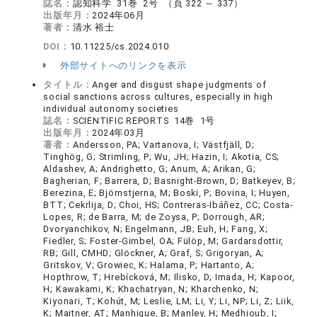
誌名：
認知科学 31巻 2号 （頁 322 ～ 337）
出版年月：
2024年06月
著者：
清水 裕士
DOI：
10.11225/cs.2024.010
外部サイトへのリンクを表示
タイトル：
Anger and disgust shape judgments of
social sanctions across cultures, especially in high
individual autonomy societies
誌名：
SCIENTIFIC REPORTS 14巻 1号
出版年月：
2024年03月
著者：
Andersson, PA; Vartanova, I; Västfjäll, D;
Tinghög, G; Strimling, P; Wu, JH; Hazin, I; Akotia, CS;
Aldashev, A; Andrighetto, G; Anum, A; Arikan, G;
Bagherian, F; Barrera, D; Basnight-Brown, D; Batkeyev, B;
Berezina, E; Björnstjerna, M; Boski, P; Bovina, I; Huyen,
BTT; Cekrlija, D; Choi, HS; Contreras-Ibáñez, CC; Costa-
Lopes, R; de Barra, M; de Zoysa, P; Dorrough, AR;
Dvoryanchikov, N; Engelmann, JB; Euh, H; Fang, X;
Fiedler, S; Foster-Gimbel, OA; Fülöp, M; Gardarsdottir,
RB; Gill, CMHD; Glöckner, A; Graf, S; Grigoryan, A;
Gritskov, V; Growiec, K; Halama, P; Hartanto, A;
Hopthrow, T; Hrebícková, M; Ilisko, D; Imada, H; Kapoor,
H; Kawakami, K; Khachatryan, N; Kharchenko, N;
Kiyonari, T; Kohút, M; Leslie, LM; Li, Y; Li, NP; Li, Z; Liik,
K; Maitner, AT; Manhique, B; Manley, H; Medhioub, I;