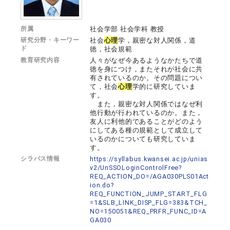
所属
社会学部 社会学科 教授
研究分野・キーワー
社会
心理
学，親密な対人関係，道
ド
徳，社会規範
教育研究内容
人々がなぜ今あるようなかたちで道
徳を身につけ，またそれが社会に共
有されているのか。その問題につい
て，社会
心理
学的に研究していま
す。
また，親密な対人関係ではなぜ利
他行動が行われているのか。また，
友人に利他的であることがどのよう
にしてある種の規範として成立して
いるのかについても研究していま
す。
シラバス情報
https://syllabus.kwansei.ac.jp/unias
v2/UnSSOLoginControlFree?
REQ_ACTION_DO=/AGA030PLS01Act
ion.do?
REQ_FUNCTION_JUMP_START_FLG
=1&SLB_LINK_DISP_FLG=383&TCH_
NO=150051&REQ_PRFR_FUNC_ID=A
GA030