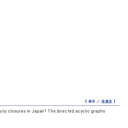
【 表示 ／
非表示
】
rsity closures in Japan? The directed acyclic graphs