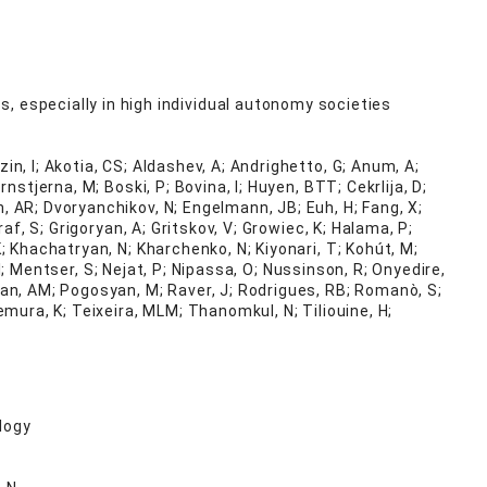
, especially in high individual autonomy societies
zin, I; Akotia, CS; Aldashev, A; Andrighetto, G; Anum, A;
nstjerna, M; Boski, P; Bovina, I; Huyen, BTT; Cekrlija, D;
, AR; Dvoryanchikov, N; Engelmann, JB; Euh, H; Fang, X;
raf, S; Grigoryan, A; Gritskov, V; Growiec, K; Halama, P;
K; Khachatryan, N; Kharchenko, N; Kiyonari, T; Kohút, M;
, I; Mentser, S; Nejat, P; Nipassa, O; Nussinson, R; Onyedire,
man, AM; Pogosyan, M; Raver, J; Rodrigues, RB; Romanò, S;
emura, K; Teixeira, MLM; Thanomkul, N; Tiliouine, H;
logy