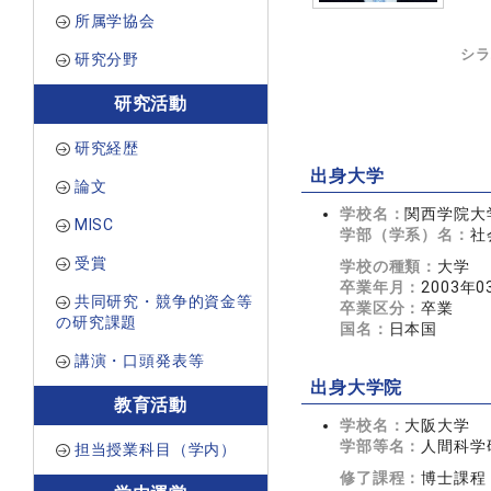
所属学協会
シラ
研究分野
研究活動
研究経歴
出身大学
論文
学校名：
関西学院大
MISC
学部（学系）名：
社
受賞
学校の種類：
大学
卒業年月：
2003年0
共同研究・競争的資金等
卒業区分：
卒業
の研究課題
国名：
日本国
講演・口頭発表等
出身大学院
教育活動
学校名：
大阪大学
学部等名：
人間科学
担当授業科目（学内）
修了課程：
博士課程