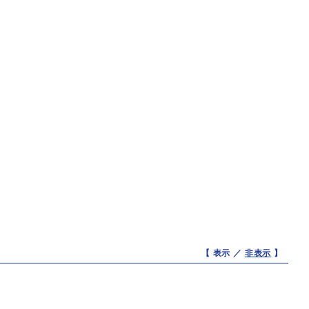
【 表示 ／
非表示
】