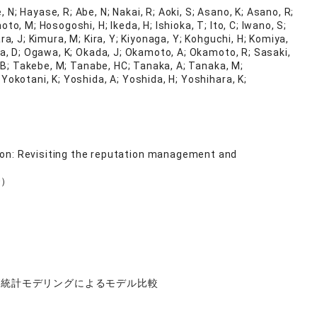
 N; Hayase, R; Abe, N; Nakai, R; Aoki, S; Asano, K; Asano, R;
o, M; Hosogoshi, H; Ikeda, H; Ishioka, T; Ito, C; Iwano, S;
a, J; Kimura, M; Kira, Y; Kiyonaga, Y; Kohguchi, H; Komiya,
wa, D; Ogawa, K; Okada, J; Okamoto, A; Okamoto, R; Sasaki,
, B; Takebe, M; Tanabe, HC; Tanaka, A; Tanaka, M;
Yokotani, K; Yoshida, A; Yoshida, H; Yoshihara, K;
ion: Revisiting the reputation management and
0）
：ベイズ統計モデリングによるモデル比較