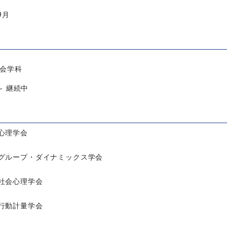
9月
社会学科
 ～ 継続中
心理学会
グループ・ダイナミックス学会
社会心理学会
行動計量学会