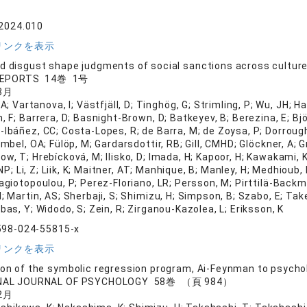
2024.010
リンクを表示
d disgust shape judgments of social sanctions across cultures
 REPORTS 14巻 1号
3月
; Vartanova, I; Västfjäll, D; Tinghög, G; Strimling, P; Wu, JH; Ha
, F; Barrera, D; Basnight-Brown, D; Batkeyev, B; Berezina, E; Björ
-Ibáñez, CC; Costa-Lopes, R; de Barra, M; de Zoysa, P; Dorrough
imbel, OA; Fülöp, M; Gardarsdottir, RB; Gill, CMHD; Glöckner, A; G
ow, T; Hrebícková, M; Ilisko, D; Imada, H; Kapoor, H; Kawakami, 
i, NP; Li, Z; Liik, K; Maitner, AT; Manhique, B; Manley, H; Medhioub
nagiotopoulou, P; Perez-Floriano, LR; Persson, M; Pirttilä-Back
I; Martin, AS; Sherbaji, S; Shimizu, H; Simpson, B; Szabo, E; Tak
rbas, Y; Widodo, S; Zein, R; Zirganou-Kazolea, L; Eriksson, K
598-024-55815-x
リンクを表示
ion of the symbolic regression program, Ai-Feynman to psycho
NAL JOURNAL OF PSYCHOLOGY 58巻 （頁 984）
2月