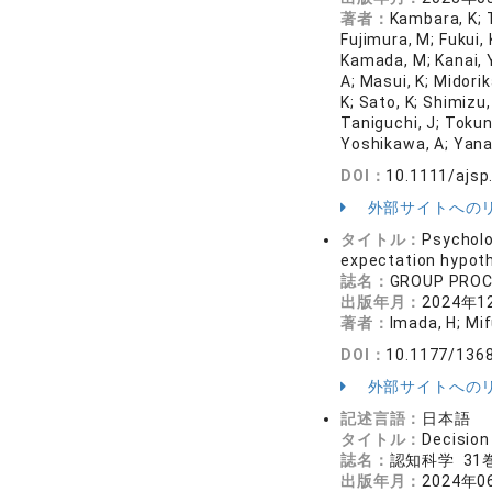
著者：
Kambara, K; T
Fujimura, M; Fukui,
Kamada, M; Kanai, Y
A; Masui, K; Midori
K; Sato, K; Shimizu
Taniguchi, J; Tokun
Yoshikawa, A; Yana
DOI：
10.1111/ajsp
外部サイトへの
タイトル：
Psycholo
expectation hypot
誌名：
GROUP PROC
出版年月：
2024年1
著者：
Imada, H; Mif
DOI：
10.1177/136
外部サイトへの
記述言語：
日本語
タイトル：
Decis
誌名：
認知科学 31巻
出版年月：
2024年0