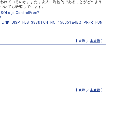
われているのか。また，友人に利他的であることがどのよう
についても研究しています。
nSSOLoginControlFree?
?
_LINK_DISP_FLG=383&TCH_NO=150051&REQ_PRFR_FUN
【 表示 ／
非表示
】
【 表示 ／
非表示
】