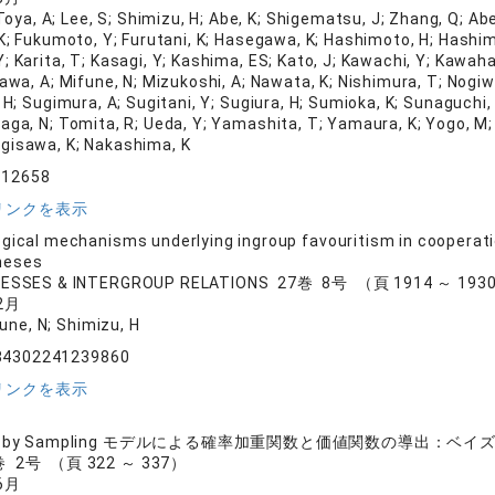
oya, A; Lee, S; Shimizu, H; Abe, K; Shigematsu, J; Zhang, Q; Abe,
 K; Fukumoto, Y; Furutani, K; Hasegawa, K; Hashimoto, H; Hashimot
; Karita, T; Kasagi, Y; Kashima, ES; Kato, J; Kawachi, Y; Kawahar
kawa, A; Mifune, N; Mizukoshi, A; Nawata, K; Nishimura, T; Nogi
, H; Sugimura, A; Sugitani, Y; Sugiura, H; Sumioka, K; Sunaguchi
aga, N; Tomita, R; Ueda, Y; Yamashita, T; Yamaura, K; Yogo, M; 
gisawa, K; Nakashima, K
.12658
リンクを表示
gical mechanisms underlying ingroup favouritism in cooperat
heses
ESSES & INTERGROUP RELATIONS 27巻 8号 （頁 1914 ～ 193
2月
une, N; Shimizu, H
84302241239860
リンクを表示
ion by Sampling モデルによる確率加重関数と価値関数の導出
 2号 （頁 322 ～ 337）
6月