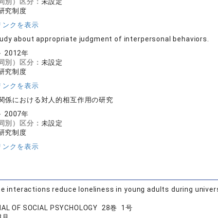
同別）区分：
未設定
研究制度
リンクを表示
udy about appropriate judgment of interpersonal behaviors.
～ 2012年
同別）区分：
未設定
研究制度
リンクを表示
関係における対人的相互作用の研究
～ 2007年
同別）区分：
未設定
研究制度
リンクを表示
ne interactions reduce loneliness in young adults during unive
NAL OF SOCIAL PSYCHOLOGY 28巻 1号
3月