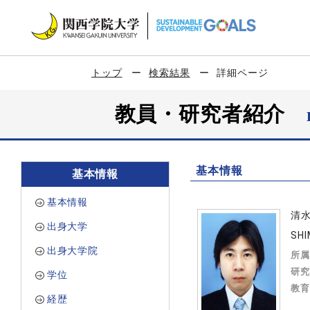
トップ
検索結果
詳細ページ
教員・研究者紹介
基本情報
基本情報
基本情報
清
出身大学
SHI
出身大学院
所属
研究
学位
教育
経歴