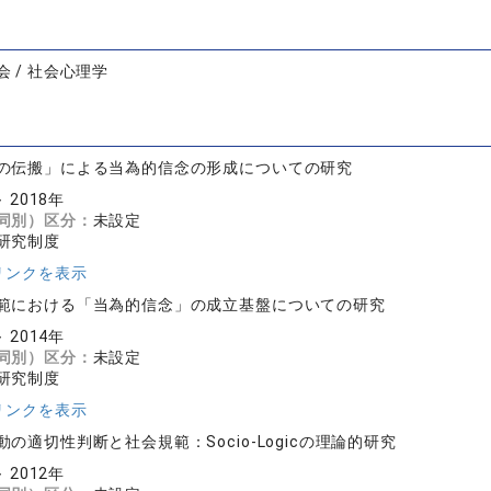
 / 社会心理学
の伝搬」による当為的信念の形成についての研究
～ 2018年
同別）区分：
未設定
研究制度
リンクを表示
範における「当為的信念」の成立基盤についての研究
～ 2014年
同別）区分：
未設定
研究制度
リンクを表示
動の適切性判断と社会規範：Socio-Logicの理論的研究
～ 2012年