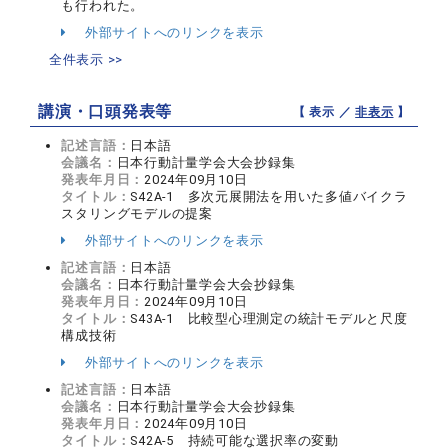
も行われた。
外部サイトへのリンクを表示
全件表示 >>
講演・口頭発表等
【 表示 ／
非表示
】
記述言語：
日本語
会議名：
日本行動計量学会大会抄録集
発表年月日：
2024年09月10日
タイトル：
S42A-1 多次元展開法を用いた多値バイクラ
スタリングモデルの提案
外部サイトへのリンクを表示
記述言語：
日本語
会議名：
日本行動計量学会大会抄録集
発表年月日：
2024年09月10日
タイトル：
S43A-1 比較型心理測定の統計モデルと尺度
構成技術
外部サイトへのリンクを表示
記述言語：
日本語
会議名：
日本行動計量学会大会抄録集
発表年月日：
2024年09月10日
タイトル：
S42A-5 持続可能な選択率の変動