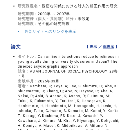
研究課題名：
親密な関係における対人的相互作用の研究
研究期間：
2003年 ～ 2007年
研究態様（個人・共同別）区分：
未設定
研究制度：
その他の研究制度
外部サイトへのリンクを表示
論文
【 表示 ／
非表示
】
タイトル：
Can online interactions reduce loneliness in
young adults during university closures in Japan? The
directed acyclic graphs approach
誌名：
ASIAN JOURNAL OF SOCIAL PSYCHOLOGY 28巻
1号
出版年月：
2025年03月
著者：
Kambara, K; Toya, A; Lee, S; Shimizu, H; Abe, K;
Shigematsu, J; Zhang, Q; Abe, N; Hayase, R; Abe, N;
Nakai, R; Aoki, S; Asano, K; Asano, R; Fujimura, M;
Fukui, K; Fukumoto, Y; Furutani, K; Hasegawa, K;
Hashimoto, H; Hashimoto, M; Hosogoshi, H; Ikeda, H;
Ishioka, T; Ito, C; Iwano, S; Kamada, M; Kanai, Y; Karita,
T; Kasagi, Y; Kashima, ES; Kato, J; Kawachi, Y;
Kawahara, J; Kimura, M; Kira, Y; Kiyonaga, Y; Kohguchi,
H; Komiya, A; Masui, K; Midorikawa, A; Mifune, N;