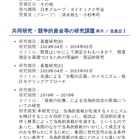
受賞区分：
その他
授与機関：
日本グループ・ダイナミクス学会
受賞者（グループ）：
清水裕士・小杉考司
共同研究・競争的資金等の研究課題
【 表示 ／
非表示
】
研究種目：
基盤研究(B)
研究期間：
2024年04月 ～ 2028年03月
タイトル：
態度はいかにして測定されるべきか？ 態度
測定を基礎づけるための理論的・実証的研究
研究種目：
基盤研究(C)
研究期間：
2020年04月 ～ 2023年03月
タイトル：
合議による「分配の正義」のメカニズム：統
計モデリングアプローチ
研究種目：
研究期間：
2016年 ～ 2018年
タイトル：
「規範の伝搬」による当為的信念の形成につ
いての研究
研究概要:
本研究では、当為的規範が生成するメカニズム
を検討することが目的であった。仮説は、言語的伝達を
伴う教育によって当為的規範が生成する、というもので
あった。集団のなかで当為的規範がいかにして成立する
のかを明らかにするために、集団に世代交代がある条件
とない条件で、当為的規範の生成にどのような違いが生