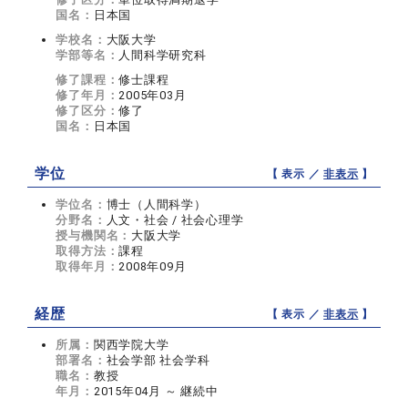
国名：
日本国
学校名：
大阪大学
学部等名：
人間科学研究科
修了課程：
修士課程
修了年月：
2005年03月
修了区分：
修了
国名：
日本国
学位
【 表示 ／
非表示
】
学位名：
博士（人間科学）
分野名：
人文・社会 / 社会心理学
授与機関名：
大阪大学
取得方法：
課程
取得年月：
2008年09月
経歴
【 表示 ／
非表示
】
所属：
関西学院大学
部署名：
社会学部 社会学科
職名：
教授
年月：
2015年04月 ～ 継続中