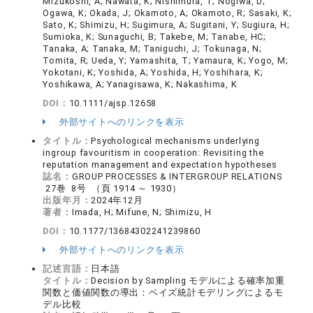
Mizukoshi, A; Nawata, K; Nishimura, T; Nogiwa, D;
Ogawa, K; Okada, J; Okamoto, A; Okamoto, R; Sasaki, K;
Sato, K; Shimizu, H; Sugimura, A; Sugitani, Y; Sugiura, H;
Sumioka, K; Sunaguchi, B; Takebe, M; Tanabe, HC;
Tanaka, A; Tanaka, M; Taniguchi, J; Tokunaga, N;
Tomita, R; Ueda, Y; Yamashita, T; Yamaura, K; Yogo, M;
Yokotani, K; Yoshida, A; Yoshida, H; Yoshihara, K;
Yoshikawa, A; Yanagisawa, K; Nakashima, K
DOI：
10.1111/ajsp.12658
外部サイトへのリンクを表示
タイトル：
Psychological mechanisms underlying
ingroup favouritism in cooperation: Revisiting the
reputation management and expectation hypotheses
誌名：
GROUP PROCESSES & INTERGROUP RELATIONS
27巻 8号 （頁 1914 ～ 1930）
出版年月：
2024年12月
著者：
Imada, H; Mifune, N; Shimizu, H
DOI：
10.1177/13684302241239860
外部サイトへのリンクを表示
記述言語：
日本語
タイトル：
Decision by Sampling モデルによる確率加重
関数と価値関数の導出：ベイズ統計モデリングによるモ
デル比較