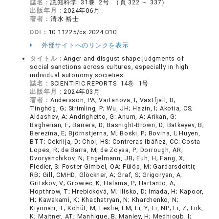
誌名：
認知科学 31巻 2号 （頁 322 ～ 337）
出版年月：
2024年06月
著者：
清水 裕士
DOI：
10.11225/cs.2024.010
外部サイトへのリンクを表示
タイトル：
Anger and disgust shape judgments of
social sanctions across cultures, especially in high
individual autonomy societies
誌名：
SCIENTIFIC REPORTS 14巻 1号
出版年月：
2024年03月
著者：
Andersson, PA; Vartanova, I; Västfjäll, D;
Tinghög, G; Strimling, P; Wu, JH; Hazin, I; Akotia, CS;
Aldashev, A; Andrighetto, G; Anum, A; Arikan, G;
Bagherian, F; Barrera, D; Basnight-Brown, D; Batkeyev, B;
Berezina, E; Björnstjerna, M; Boski, P; Bovina, I; Huyen,
BTT; Cekrlija, D; Choi, HS; Contreras-Ibáñez, CC; Costa-
Lopes, R; de Barra, M; de Zoysa, P; Dorrough, AR;
Dvoryanchikov, N; Engelmann, JB; Euh, H; Fang, X;
Fiedler, S; Foster-Gimbel, OA; Fülöp, M; Gardarsdottir,
RB; Gill, CMHD; Glöckner, A; Graf, S; Grigoryan, A;
Gritskov, V; Growiec, K; Halama, P; Hartanto, A;
Hopthrow, T; Hrebícková, M; Ilisko, D; Imada, H; Kapoor,
H; Kawakami, K; Khachatryan, N; Kharchenko, N;
Kiyonari, T; Kohút, M; Leslie, LM; Li, Y; Li, NP; Li, Z; Liik,
K; Maitner, AT; Manhique, B; Manley, H; Medhioub, I;