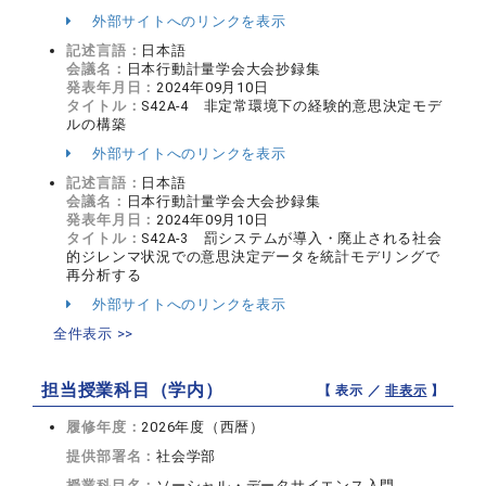
外部サイトへのリンクを表示
記述言語：
日本語
会議名：
日本行動計量学会大会抄録集
発表年月日：
2024年09月10日
タイトル：
S42A-4 非定常環境下の経験的意思決定モデ
ルの構築
外部サイトへのリンクを表示
記述言語：
日本語
会議名：
日本行動計量学会大会抄録集
発表年月日：
2024年09月10日
タイトル：
S42A-3 罰システムが導入・廃止される社会
的ジレンマ状況での意思決定データを統計モデリングで
再分析する
外部サイトへのリンクを表示
全件表示 >>
担当授業科目（学内）
【 表示 ／
非表示
】
履修年度：
2026年度（西暦）
提供部署名：
社会学部
授業科目名：
ソーシャル・データサイエンス入門