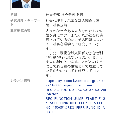
所属
社会学部 社会学科 教授
研究分野・キーワー
社会心理学，親密な対人関係，道
ド
徳，社会規範
教育研究内容
人々がなぜ今あるようなかたちで道
徳を身につけ，またそれが社会に共
有されているのか。その問題につい
て，社会心理学的に研究していま
す。
また，親密な対人関係ではなぜ利
他行動が行われているのか。また，
友人に利他的であることがどのよう
にしてある種の規範として成立して
いるのかについても研究していま
す。
シラバス情報
https://syllabus.kwansei.ac.jp/unias
v2/UnSSOLoginControlFree?
REQ_ACTION_DO=/AGA030PLS01Act
ion.do?
REQ_FUNCTION_JUMP_START_FLG
=1&SLB_LINK_DISP_FLG=383&TCH_
NO=150051&REQ_PRFR_FUNC_ID=A
GA030