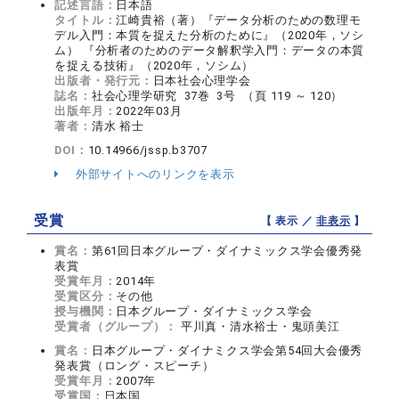
記述言語：
日本語
タイトル：
江崎貴裕（著）『データ分析のための数理モ
デル入門：本質を捉えた分析のために』（2020年，ソシ
ム） 『分析者のためのデータ解釈学入門：データの本質
を捉える技術』（2020年，ソシム）
出版者・発行元：
日本社会心理学会
誌名：
社会心理学研究 37巻 3号 （頁 119 ～ 120）
出版年月：
2022年03月
著者：
清水 裕士
DOI：
10.14966/jssp.b3707
外部サイトへのリンクを表示
受賞
【 表示 ／
非表示
】
賞名：
第61回日本グループ・ダイナミックス学会優秀発
表賞
受賞年月：
2014年
受賞区分：
その他
授与機関：
日本グループ・ダイナミックス学会
受賞者（グループ）：
平川真・清水裕士・鬼頭美江
賞名：
日本グループ・ダイナミクス学会第54回大会優秀
発表賞（ロング・スピーチ）
受賞年月：
2007年
受賞国：
日本国