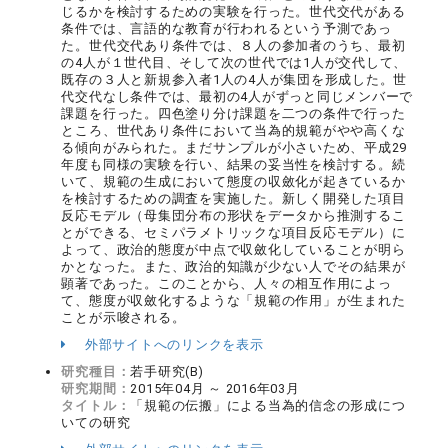
じるかを検討するための実験を行った。世代交代がある
条件では、言語的な教育が行われるという予測であっ
た。世代交代あり条件では、８人の参加者のうち、最初
の4人が１世代目、そして次の世代では1人が交代して、
既存の３人と新規参入者1人の4人が集団を形成した。世
代交代なし条件では、最初の4人がずっと同じメンバーで
課題を行った。四色塗り分け課題を二つの条件で行った
ところ、世代あり条件において当為的規範がやや高くな
る傾向がみられた。まだサンプルが小さいため、平成29
年度も同様の実験を行い、結果の妥当性を検討する。続
いて、規範の生成において態度の収斂化が起きているか
を検討するための調査を実施した。新しく開発した項目
反応モデル（母集団分布の形状をデータから推測するこ
とができる、セミパラメトリックな項目反応モデル）に
よって、政治的態度が中点で収斂化していることが明ら
かとなった。また、政治的知識が少ない人でその結果が
顕著であった。このことから、人々の相互作用によっ
て、態度が収斂化するような「規範の作用」が生まれた
ことが示唆される。
外部サイトへのリンクを表示
研究種目：
若手研究(B)
研究期間：
2015年04月 ～ 2016年03月
タイトル：
「規範の伝搬」による当為的信念の形成につ
いての研究