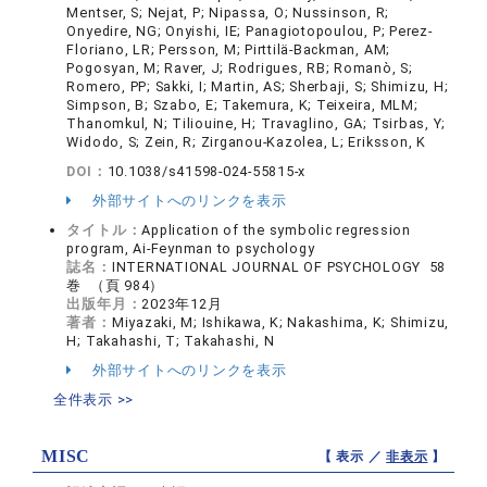
Mentser, S; Nejat, P; Nipassa, O; Nussinson, R;
Onyedire, NG; Onyishi, IE; Panagiotopoulou, P; Perez-
Floriano, LR; Persson, M; Pirttilä-Backman, AM;
Pogosyan, M; Raver, J; Rodrigues, RB; Romanò, S;
Romero, PP; Sakki, I; Martin, AS; Sherbaji, S; Shimizu, H;
Simpson, B; Szabo, E; Takemura, K; Teixeira, MLM;
Thanomkul, N; Tiliouine, H; Travaglino, GA; Tsirbas, Y;
Widodo, S; Zein, R; Zirganou-Kazolea, L; Eriksson, K
DOI：
10.1038/s41598-024-55815-x
外部サイトへのリンクを表示
タイトル：
Application of the symbolic regression
program, Ai-Feynman to psychology
誌名：
INTERNATIONAL JOURNAL OF PSYCHOLOGY 58
巻 （頁 984）
出版年月：
2023年12月
著者：
Miyazaki, M; Ishikawa, K; Nakashima, K; Shimizu,
H; Takahashi, T; Takahashi, N
外部サイトへのリンクを表示
全件表示 >>
MISC
【 表示 ／
非表示
】