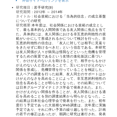
外部サイトへのリンクを表示
研究種目：
若手研究(B)
研究期間：
2012年 ～ 2014年
タイトル：
社会規範における「当為的信念」の成立基盤
についての研究
研究概要:
本年度は、社会関係における規範の成立とし
て、最も基本的な人間関係である友人関係に焦点を当て
た。具体的には、友人関係における非互恵的利他性の規
範がいかにして形成されるかについて検討を行った。非
互恵的利他性の信念は、「友人に対しては相手に見返り
をきたせずに助けるべきだ」という信念である。本研究
は友人関係が人々が病気は怪我などといった危機を管理
するための装置であるという友情の進化仮説に基づい
て、かけがえのない人を助けることで、相手からもかけ
がえのない人と思われることで、互いにかけがえのない
関係を形成し、危機管理を行っていることを検証した。
友人ペアの調査を行った結果、友人同士のサポートはか
けがえのなさを高めることによって、非互恵的利他性の
信念を高めることが明らかとなった。その結果について
は日本グループダイナミクス学会で発表された。また、
かけがえのない関係を作ることが、友人関係における適
応を高めることを別の調査結果から明らかとなった。こ
の結果は日本社会心理学会で発表を行った。また、初年
度行う予定であった大規模なWeb調査は、次年度に実施
予定であり、それに伴い予算の繰り越しを行った。計画
の若干の修正はあったが、順調に研究は遂行され、発表