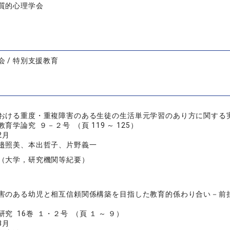
質的心理学会
 / 特別支援教育
おける重度・重複障害のある生徒の生活単元学習のあり方に関する
育学論究 ９－２号 （頁 119 ～ 125）
2月
邉照美、本出哲子、片野義一
（大学，研究機関等紀要）
害のある幼児と相互信頼関係構築を目指した教育的係わり合い－前
究 16巻 １・２号 （頁 １ ～ ９）
3月