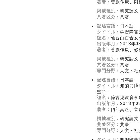
著者：
菅原伸康、阿
掲載種別：
研究論文
共著区分：
共著
記述言語：
日本語
タイトル：
学習障害
誌名：
仙台白百合女子
出版年月：
2013年0
著者：
菅原伸康、砂
掲載種別：
研究論文
共著区分：
共著
専門分野：
人文・社会
記述言語：
日本語
タイトル：
知的に障
盤に－
誌名：
障害児教育学研
出版年月：
2013年0
著者：
阿部真澄、菅
掲載種別：
研究論文
共著区分：
共著
専門分野：
人文・社会
タイトル：
知的障害