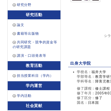
研究分野
研究活動
論文
書籍等出版物
シラ
共同研究・競争的資金等
の研究課題
講演・口頭発表等
出身大学院
教育活動
学校名：
福井大学
担当授業科目（学内）
学部等名：
教育学研
学科等名：
障害児教
学内運営
修了課程：
修士課程
修了年月：
2005年0
学内活動
修了区分：
修了
国名：
日本国
社会貢献