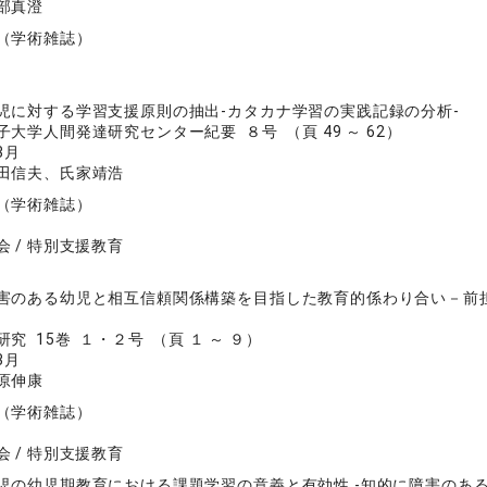
部真澄
（学術雑誌）
児に対する学習支援原則の抽出-カタカナ学習の実践記録の分析-
大学人間発達研究センター紀要 ８号 （頁 49 ～ 62）
3月
田信夫、氏家靖浩
（学術雑誌）
 / 特別支援教育
害のある幼児と相互信頼関係構築を目指した教育的係わり合い－前
究 15巻 １・２号 （頁 １ ～ ９）
3月
原伸康
（学術雑誌）
 / 特別支援教育
児の幼児期教育における課題学習の意義と有効性 -知的に障害のあ