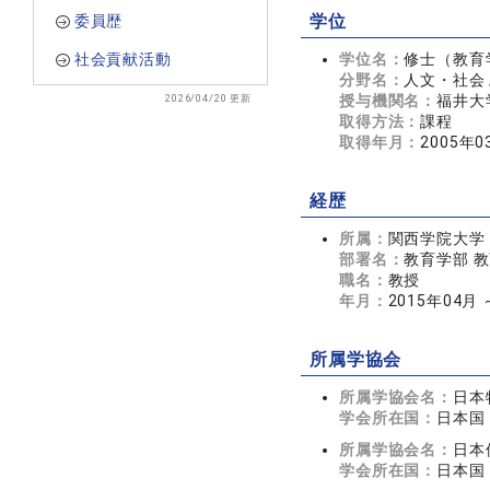
委員歴
学位
社会貢献活動
学位名：
修士（教育
分野名：
人文・社会 
2026/04/20 更新
授与機関名：
福井大
取得方法：
課程
取得年月：
2005年0
経歴
所属：
関西学院大学
部署名：
教育学部 
職名：
教授
年月：
2015年04月
所属学協会
所属学協会名：
日本
学会所在国：
日本国
所属学協会名：
日本
学会所在国：
日本国