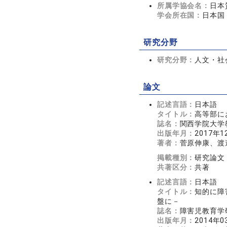
所属学協会名：
日本
学会所在国：
日本国
研究分野
研究分野：
人文・社会
論文
記述言語：
日本語
タイトル：
高等部に
誌名：
関西学院大学教
出版年月：
2017年1
著者：
菅原伸康、渡
掲載種別：
研究論文
共著区分：
共著
記述言語：
日本語
タイトル：
知的に障
盤に－
誌名：
障害児教育学研
出版年月：
2014年0