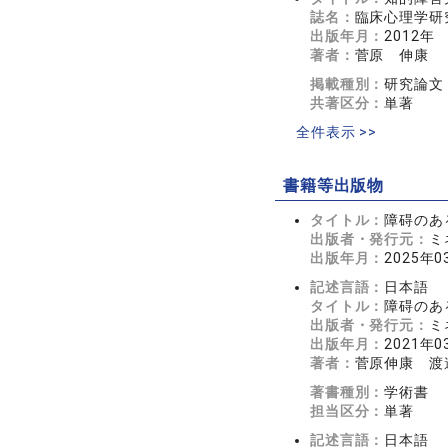
誌名：
臨床心理学研究 
出版年月：
2012年
著者：
菅原 伸康
掲載種別：
研究論文
共著区分：
単著
全件表示 >>
書籍等出版物
タイトル：
障碍のあ
出版者・発行元：
ミ
出版年月：
2025年0
記述言語：
日本語
タイトル：
障碍のあ
出版者・発行元：
ミ
出版年月：
2021年0
著者：
菅原伸康 渡
著書種別：
学術書
担当区分：
単著
記述言語：
日本語