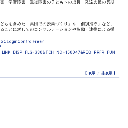
障害・学習障害・重複障害の子どもへの成長・発達支援の長期
子どもを含めた「集団での授業づくり」や「個別指導」など、
いることに対してのコンサルテーションや協働・連携による授
nSSOLoginControlFree?
?
_LINK_DISP_FLG=380&TCH_NO=150047&REQ_PRFR_FUN
【 表示 ／
非表示
】