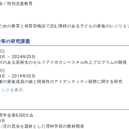
 / 特別支援教育
ための教育と保育⑤物語で読む障碍のある子どもの家族のレジリエ
金等の研究課題
C)
4月 ～ 2024年03月
ズのある高校生のセルフアドボカシースキル向上プログラムの開発
C)
4月 ～ 2019年03月
者の家族成員の個と関係性のアイデンティティ様態に関する研究
リンクを表示
育学会第63回大会
9月
い児の昆虫を題材とした理科学習の教材開発