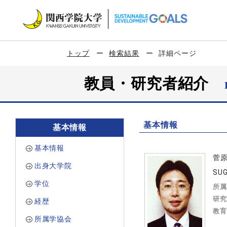
トップ
検索結果
詳細ページ
教員・研究者紹介
基本情報
基本情報
基本情報
菅
出身大学院
SUG
学位
所属
研究
経歴
教育
所属学協会