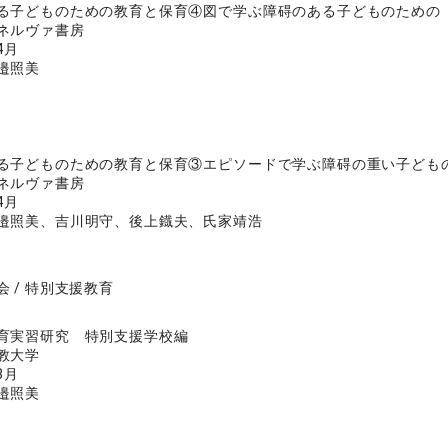
る子どものための教育と保育④図で学ぶ障碍のある子どものための
ネルヴァ書房
4月
邉照美
る子どものための教育と保育③エピソードで学ぶ障碍の重い子ども
ネルヴァ書房
4月
邉照美、吉川明守、後上鐡夫、氏家靖浩
 / 特別支援教育
育実習研究 特別支援学校編
教大学
3月
邉照美