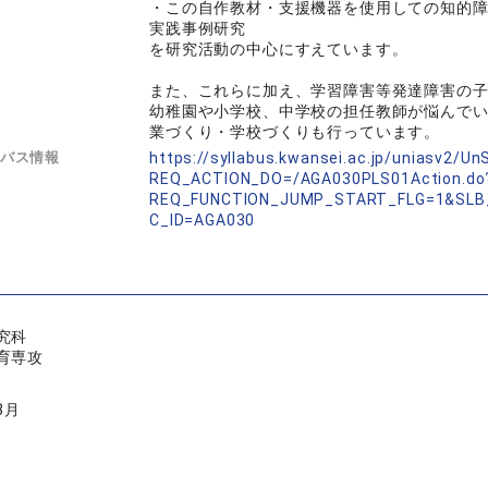
・この自作教材・支援機器を使用しての知的
実践事例研究
を研究活動の中心にすえています。
また、これらに加え、学習障害等発達障害の
幼稚園や小学校、中学校の担任教師が悩んで
業づくり・学校づくりも行っています。
バス情報
https://syllabus.kwansei.ac.jp/uniasv2/U
REQ_ACTION_DO=/AGA030PLS01Action.do
REQ_FUNCTION_JUMP_START_FLG=1&SLB
C_ID=AGA030
究科
育専攻
3月