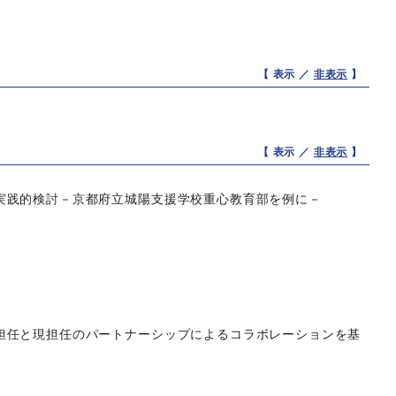
【 表示 ／
非表示
】
【 表示 ／
非表示
】
実践的検討－京都府立城陽支援学校重心教育部を例に－
担任と現担任のパートナーシップによるコラボレーションを基