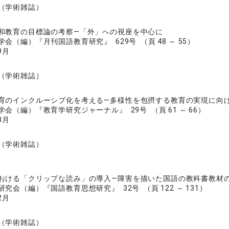
（学術雑誌）
和教育の目標論の考察―「外」への視座を中心に
会（編）『月刊国語教育研究』 629号 （頁 48 ～ 55）
9月
（学術雑誌）
育のインクルーシブ化を考える―多様性を包摂する教育の実現に向
会（編）『教育学研究ジャーナル』 29号 （頁 61 ～ 66）
3月
（学術雑誌）
おける「クリップな読み」の導入―障害を描いた国語の教科書教材
究会（編）『国語教育思想研究』 32号 （頁 122 ～ 131）
2月
（学術雑誌）