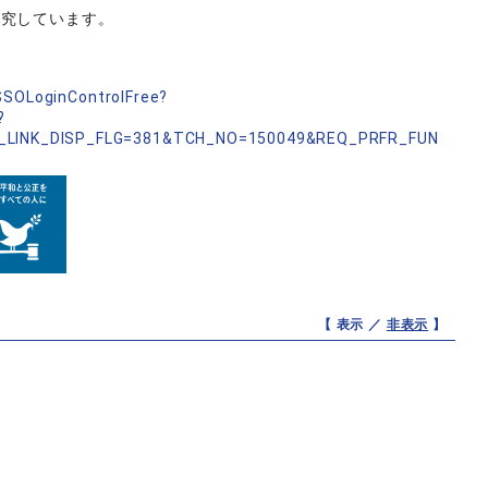
研究しています。
nSSOLoginControlFree?
?
_LINK_DISP_FLG=381&TCH_NO=150049&REQ_PRFR_FUN
【 表示 ／
非表示
】