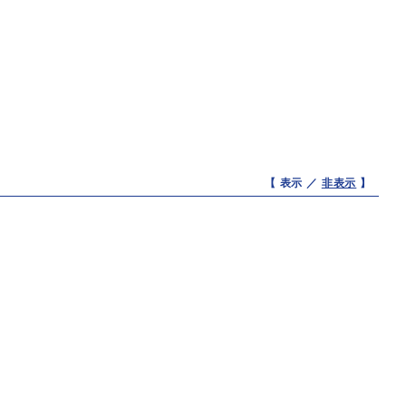
【 表示 ／
非表示
】