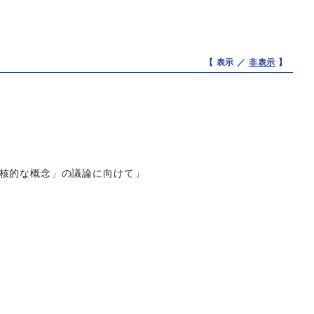
【 表示 ／
非表示
】
中核的な概念」の議論に向けて」