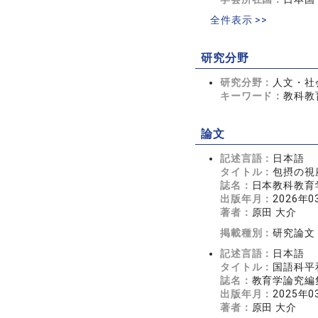
全件表示 >>
研究分野
研究分野：
人文・社
キーワード：
教科教
論文
記述言語：
日本語
タイトル：
包摂の視
誌名：
日本教科教育学
出版年月：
2026年0
著者：
原田 大介
掲載種別：
研究論文
記述言語：
日本語
タイトル：
国語科平
誌名：
教育学論究編集
出版年月：
2025年0
著者：
原田 大介