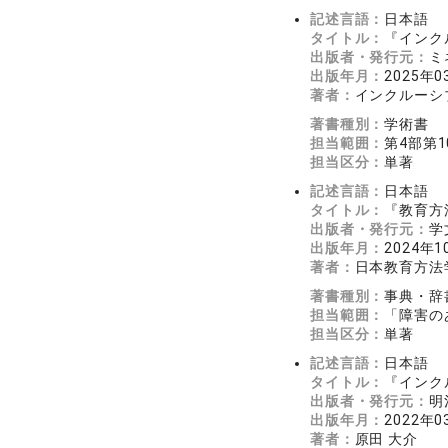
記述言語：
日本語
タイトル：
『インク
出版者・発行元：
ミ
出版年月：
2025年0
著者：
インクルーシ
著書種別：
学術書
担当範囲：
第4部第
担当区分：
単著
記述言語：
日本語
タイトル：
『教育方
出版者・発行元：
学
出版年月：
2024年1
著者：
日本教育方法
著書種別：
事典・辞
担当範囲：
「障害の
担当区分：
単著
記述言語：
日本語
タイトル：
『インク
出版者・発行元：
明
出版年月：
2022年0
著者：
原田 大介