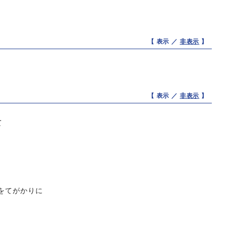
【 表示 ／
非表示
】
【 表示 ／
非表示
】
て
）
をてがかりに