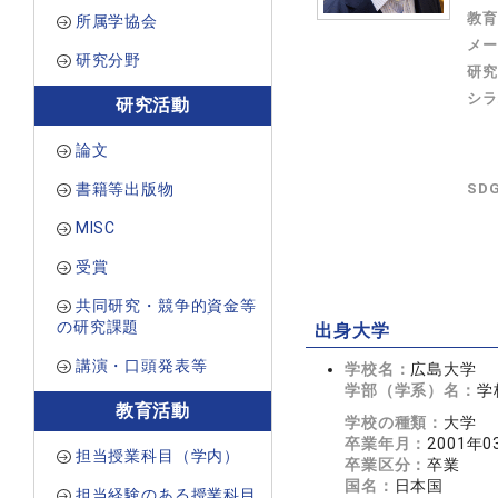
教育
所属学協会
メー
研究分野
研究
シラ
研究活動
論文
書籍等出版物
SD
MISC
受賞
共同研究・競争的資金等
の研究課題
出身大学
講演・口頭発表等
学校名：
広島大学
学部（学系）名：
学
教育活動
学校の種類：
大学
卒業年月：
2001年0
担当授業科目（学内）
卒業区分：
卒業
国名：
日本国
担当経験のある授業科目