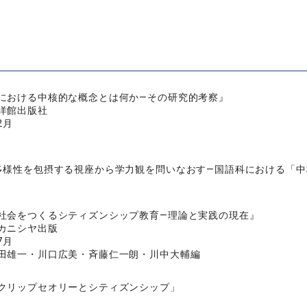
における中核的な概念とは何か―その研究的考察』
洋館出版社
2月
多様性を包摂する視座から学力観を問いなおす―国語科における「
社会をつくるシティズンシップ教育―理論と実践の現在』
カニシヤ出版
7月
田雄一・川口広美・斉藤仁一朗・川中大輔編
クリップセオリーとシティズンシップ」