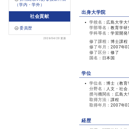
（学内・学外）
出身大学院
社会貢献
学校名：
広島大学大
学部等名：
教育学研
委員歴
学科等名：
学習開発
2026/04/20 更新
修了課程：
博士課程
修了年月：
2007年0
修了区分：
修了
国名：
日本国
学位
学位名：
博士（教育
分野名：
人文・社会 
授与機関名：
広島大
取得方法：
課程
取得年月：
2007年0
経歴