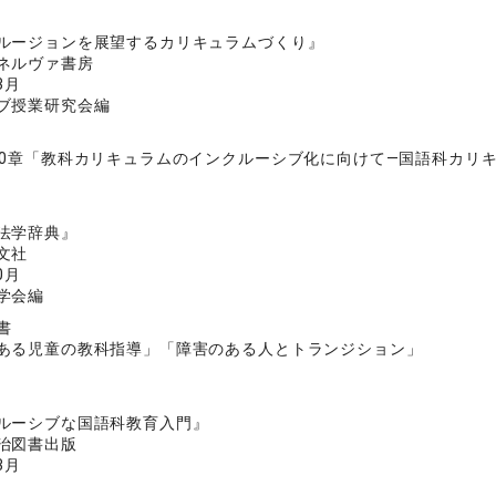
ルージョンを展望するカリキュラムづくり』
ネルヴァ書房
3月
ブ授業研究会編
10章「教科カリキュラムのインクルーシブ化に向けて―国語科カリ
法学辞典』
文社
0月
学会編
書
ある児童の教科指導」「障害のある人とトランジション」
ルーシブな国語科教育入門』
治図書出版
3月