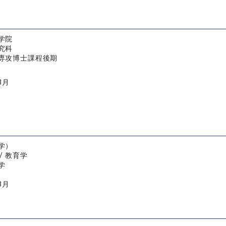
学院
究科
専攻博士課程後期
3月
学）
/ 教育学
学
3月