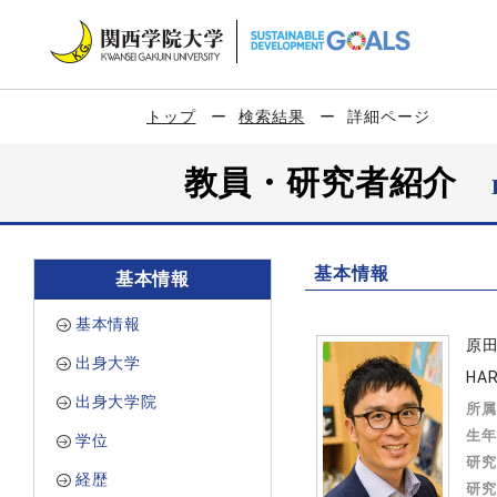
トップ
検索結果
詳細ページ
教員・研究者紹介
基本情報
基本情報
基本情報
原
出身大学
HAR
出身大学院
所属
生年
学位
研究
経歴
研究