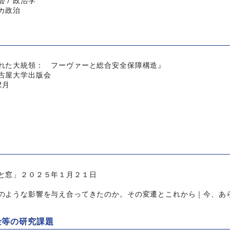
 / 政治学
カ政治
れた大統領： フーヴァーと総合安全保障構造』
古屋大学出版会
2月
と窓」２０２５年１月２１日
のような影響を与え合ってきたのか。その変遷とこれから｜今、あら
金等の研究課題