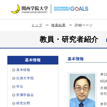
トップ
検索結果
詳細ページ
教員・研究者紹介
基本情報
基本情報
基本情報
井
出身大学院
IGU
学位
所属
研究
所属学協会
研究分野
教育