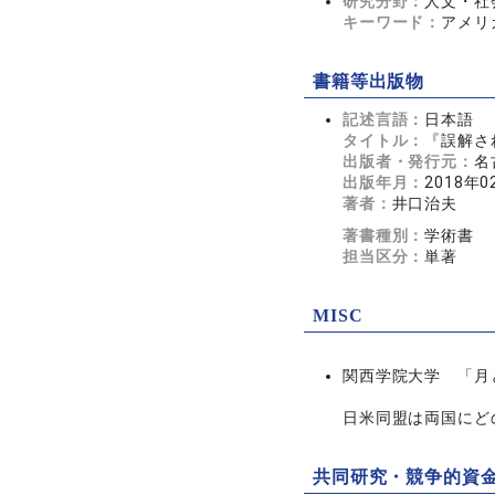
研究分野：
人文・社会
キーワード：
アメリ
書籍等出版物
記述言語：
日本語
タイトル：
『誤解さ
出版者・発行元：
名
出版年月：
2018年0
著者：
井口治夫
著書種別：
学術書
担当区分：
単著
MISC
関西学院大学 「月
日米同盟は両国にど
共同研究・競争的資