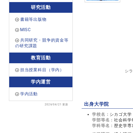
研究活動
書籍等出版物
MISC
共同研究・競争的資金等
の研究課題
教育活動
担当授業科目（学内）
シラ
学内運営
学内活動
出身大学院
2026/04/21 更新
学校名：
シカゴ大学
学部等名：
社会科学
学科等名：
歴史学専