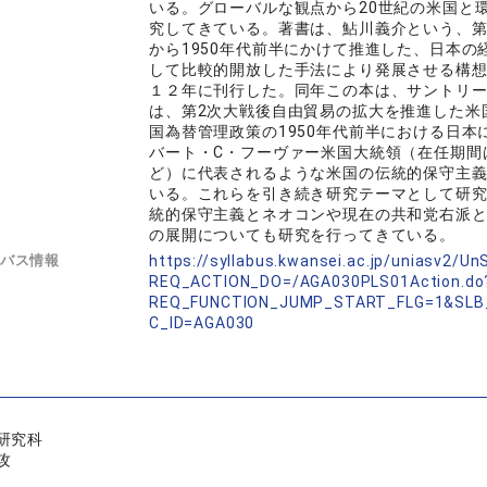
いる。グローバルな観点から20世紀の米国と
究してきている。著書は、鮎川義介という、第
から1950年代前半にかけて推進した、日本
して比較的開放した手法により発展させる構
１２年に刊行した。同年この本は、サントリ
は、第2次大戦後自由貿易の拡大を推進した米
国為替管理政策の1950年代前半における日
バート・C・フーヴァー米国大統領（在任期間は
ど）に代表されるような米国の伝統的保守主
いる。これらを引き続き研究テーマとして研
統的保守主義とネオコンや現在の共和党右派
の展開についても研究を行ってきている。
バス情報
https://syllabus.kwansei.ac.jp/uniasv2/U
REQ_ACTION_DO=/AGA030PLS01Action.do
REQ_FUNCTION_JUMP_START_FLG=1&SLB
C_ID=AGA030
研究科
攻