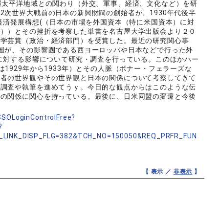
環太平洋地域との関わり（外交、軍事、経済、文化など）を研
2次世界大戦前の日本の新興財閥の創始者が、1930年代後半
の経済発展構想(（日本の市場を外国資本（特に米国資本）に対
想））とその挫折を考察した単書を名古屋大学出版会より２０
ー学芸賞（政治・経済部門）を受賞した。最近の研究関心事
国が、その影響圏である西ヨーロッパや日本などで行った外
本に対する影響について研究・調査を行っている。このほかハー
1929年から1933年）とその人脈（ボナー・フェラーズな
義者の世界観やその世界観と日本の関係について考察してきて
究調査や執筆を進めてうｙ。今日的な観点からはこのような伝
との関係に関心を持っている。最後に、日米同盟の変遷と今後
nSSOLoginControlFree?
?
_LINK_DISP_FLG=382&TCH_NO=150050&REQ_PRFR_FUN
【 表示 ／
非表示
】