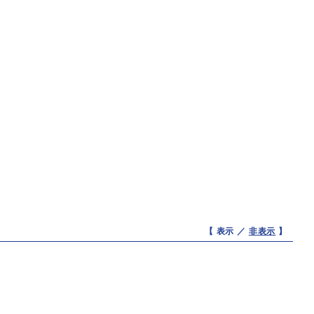
【 表示 ／
非表示
】