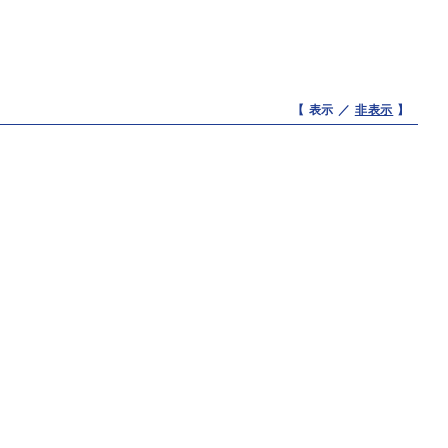
【 表示 ／
非表示
】