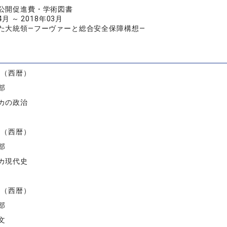
公開促進費・学術図書
4月 ～ 2018年03月
た大統領―フーヴァーと総合安全保障構想―
）
度（西暦）
部
カの政治
度（西暦）
部
カ現代史
度（西暦）
部
文