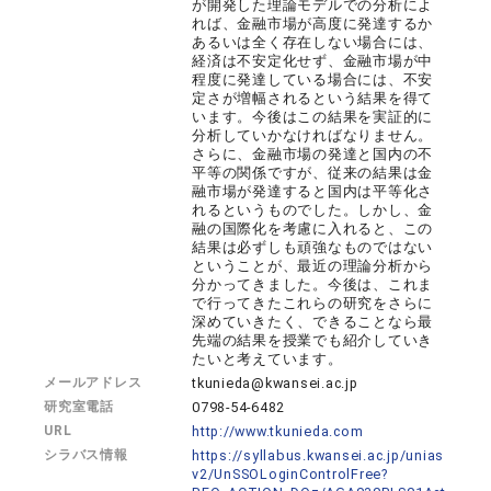
が開発した理論モデルでの分析によ
れば、金融市場が高度に発達するか
あるいは全く存在しない場合には、
経済は不安定化せず、金融市場が中
程度に発達している場合には、不安
定さが増幅されるという結果を得て
います。今後はこの結果を実証的に
分析していかなければなりません。
さらに、金融市場の発達と国内の不
平等の関係ですが、従来の結果は金
融市場が発達すると国内は平等化さ
れるというものでした。しかし、金
融の国際化を考慮に入れると、この
結果は必ずしも頑強なものではない
ということが、最近の理論分析から
分かってきました。今後は、これま
で行ってきたこれらの研究をさらに
深めていきたく、できることなら最
先端の結果を授業でも紹介していき
たいと考えています。
メールアドレス
tkunieda@kwansei.ac.jp
研究室電話
0798-54-6482
URL
http://www.tkunieda.com
シラバス情報
https://syllabus.kwansei.ac.jp/unias
v2/UnSSOLoginControlFree?