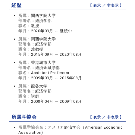
経歴
【 表示 ／
非表示
】
所属：
関西学院大学
部署名：
経済学部
職名：
教授
年月：
2020年09月 ～ 継続中
所属：
関西学院大学
部署名：
経済学部
職名：
准教授
年月：
2015年09月 ～ 2020年08月
所属：
香港城市大学
部署名：
経済金融学部
職名：
Assistant Professor
年月：
2009年09月 ～ 2015年08月
所属：
龍谷大学
部署名：
経済学部
職名：
講師
年月：
2008年04月 ～ 2009年08月
所属学協会
【 表示 ／
非表示
】
所属学協会名：
アメリカ経済学会（American Economic
Association)