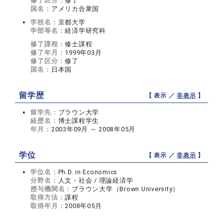
修了区分：
修了
国名：
アメリカ合衆国
学校名：
京都大学
学部等名：
経済学研究科
修了課程：
修士課程
修了年月：
1999年03月
修了区分：
修了
国名：
日本国
留学歴
【 表示 ／
非表示
】
留学先：
ブラウン大学
経歴名：
博士課程学生
年月：
2003年09月 ～ 2008年05月
学位
【 表示 ／
非表示
】
学位名：
Ph.D. in Economics
分野名：
人文・社会 / 理論経済学
授与機関名：
ブラウン大学（Brown University）
取得方法：
課程
取得年月：
2008年05月