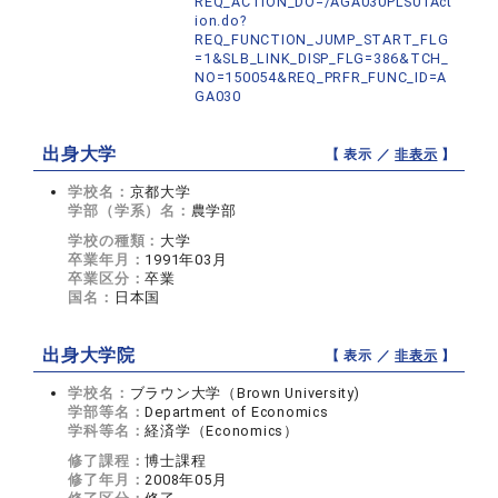
REQ_ACTION_DO=/AGA030PLS01Act
ion.do?
REQ_FUNCTION_JUMP_START_FLG
=1&SLB_LINK_DISP_FLG=386&TCH_
NO=150054&REQ_PRFR_FUNC_ID=A
GA030
出身大学
【 表示 ／
非表示
】
学校名：
京都大学
学部（学系）名：
農学部
学校の種類：
大学
卒業年月：
1991年03月
卒業区分：
卒業
国名：
日本国
出身大学院
【 表示 ／
非表示
】
学校名：
ブラウン大学（Brown University)
学部等名：
Department of Economics
学科等名：
経済学（Economics）
修了課程：
博士課程
修了年月：
2008年05月