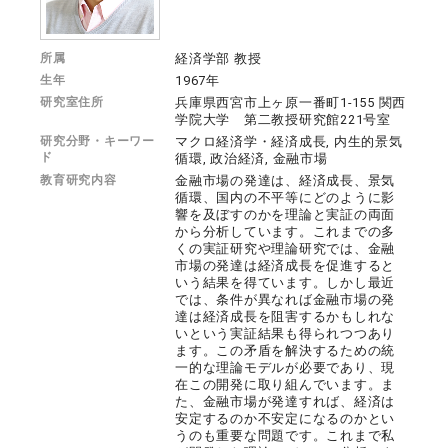
所属
経済学部 教授
生年
1967年
研究室住所
兵庫県西宮市上ヶ原一番町1-155 関西
学院大学 第二教授研究館221号室
研究分野・キーワー
マクロ経済学・経済成長, 内生的景気
ド
循環, 政治経済, 金融市場
教育研究内容
金融市場の発達は、経済成長、景気
循環、国内の不平等にどのように影
響を及ぼすのかを理論と実証の両面
から分析しています。これまでの多
くの実証研究や理論研究では、金融
市場の発達は経済成長を促進すると
いう結果を得ています。しかし最近
では、条件が異なれば金融市場の発
達は経済成長を阻害するかもしれな
いという実証結果も得られつつあり
ます。この矛盾を解決するための統
一的な理論モデルが必要であり、現
在この開発に取り組んでいます。ま
た、金融市場が発達すれば、経済は
安定するのか不安定になるのかとい
うのも重要な問題です。これまで私