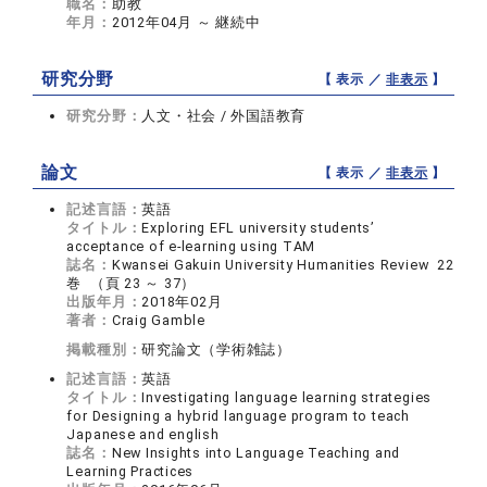
職名：
助教
年月：
2012年04月 ～ 継続中
研究分野
【 表示 ／
非表示
】
研究分野：
人文・社会 / 外国語教育
論文
【 表示 ／
非表示
】
記述言語：
英語
タイトル：
Exploring EFL university students’
acceptance of e-learning using TAM
誌名：
Kwansei Gakuin University Humanities Review 22
巻 （頁 23 ～ 37）
出版年月：
2018年02月
著者：
Craig Gamble
掲載種別：
研究論文（学術雑誌）
記述言語：
英語
タイトル：
Investigating language learning strategies
for Designing a hybrid language program to teach
Japanese and english
誌名：
New Insights into Language Teaching and
Learning Practices