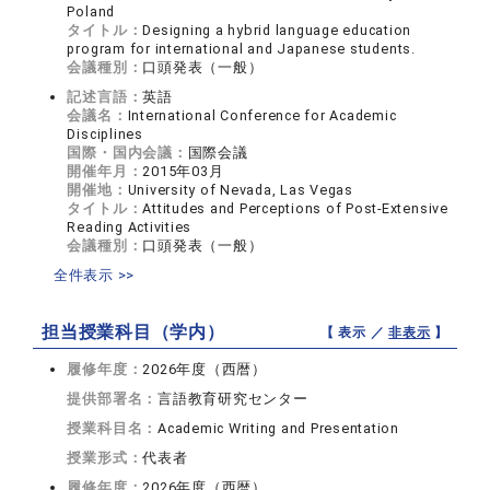
Poland
タイトル：
Designing a hybrid language education
program for international and Japanese students.
会議種別：
口頭発表（一般）
記述言語：
英語
会議名：
International Conference for Academic
Disciplines
国際・国内会議：
国際会議
開催年月：
2015年03月
開催地：
University of Nevada, Las Vegas
タイトル：
Attitudes and Perceptions of Post-Extensive
Reading Activities
会議種別：
口頭発表（一般）
全件表示 >>
担当授業科目（学内）
【 表示 ／
非表示
】
履修年度：
2026年度（西暦）
提供部署名：
言語教育研究センター
授業科目名：
Academic Writing and Presentation
授業形式：
代表者
履修年度：
2026年度（西暦）