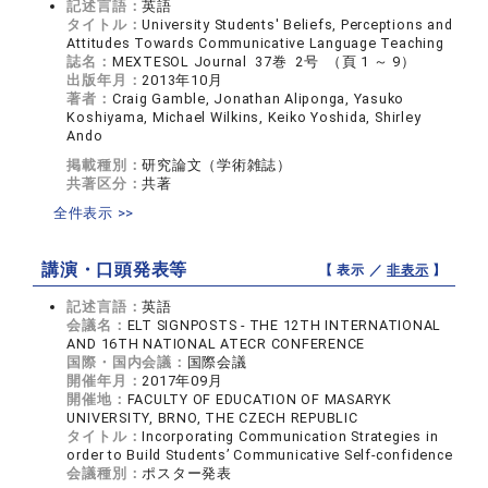
記述言語：
英語
タイトル：
University Students' Beliefs, Perceptions and
Attitudes Towards Communicative Language Teaching
誌名：
MEXTESOL Journal 37巻 2号 （頁 1 ～ 9）
出版年月：
2013年10月
著者：
Craig Gamble, Jonathan Aliponga, Yasuko
Koshiyama, Michael Wilkins, Keiko Yoshida, Shirley
Ando
掲載種別：
研究論文（学術雑誌）
共著区分：
共著
全件表示 >>
講演・口頭発表等
【 表示 ／
非表示
】
記述言語：
英語
会議名：
ELT SIGNPOSTS - THE 12TH INTERNATIONAL
AND 16TH NATIONAL ATECR CONFERENCE
国際・国内会議：
国際会議
開催年月：
2017年09月
開催地：
FACULTY OF EDUCATION OF MASARYK
UNIVERSITY, BRNO, THE CZECH REPUBLIC
タイトル：
Incorporating Communication Strategies in
order to Build Students’ Communicative Self-confidence
会議種別：
ポスター発表