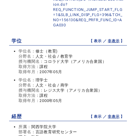
ion.do?
REQ_FUNCTION_JUMP_START_FLG
=1&SLB_LINK_DISP_FLG=396&TCH_
NO=156130&REQ_PRFR_FUNC_ID=A
GA030
学位
【 表示 ／
非表示
】
学位名：
修士（教育)
分野名：
人文・社会 / 教育学
授与機関名：
コロラド大学（アメリカ合衆国）
取得方法：
課程
取得年月：
2007年05月
学位名：
理学士
分野名：
人文・社会 / 商学
授与機関名：
レジス大学（アメリカ合衆国）
取得方法：
課程
取得年月：
2000年05月
経歴
【 表示 ／
非表示
】
所属：
関西学院大学
部署名：
言語教育研究センター