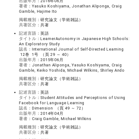
出版年月：
2016年06月
著者：
Yasuko Koshiyama, Jonathan Aliponga, Craig
Gamble, Hajime Ito
掲載種別：
研究論文（学術雑誌）
共著区分：
共著
記述言語：
英語
タイトル：
LearnerAutonomy in Japanese High Schools:
An Exploratory Study
誌名：
International Journal of Self-Directed Learning
12巻 1号 （頁 29 ～ 40）
出版年月：
2015年06月
著者：
Jonathan Aliponga, Yasuko Koshiyama, Craig
Gamble, Keiko Yoshida, Michael Wilkins, Shirley Ando
掲載種別：
研究論文（学術雑誌）
共著区分：
共著
記述言語：
英語
タイトル：
Student Attitudes and Perceptions of Using
Facebook for Language Learning
誌名：
Dimension （頁 49 ～ 72）
出版年月：
2014年04月
著者：
Craig Gamble, Michael Wilkins
掲載種別：
研究論文（学術雑誌）
共著区分：
共著