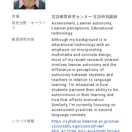
所属
言語教育研究センター 言語特別講師
研究分野・キーワー
Assessment, Learner autonomy,
ド
Learner perceptions, Educational
technology
教育研究内容
Although my background is in
educational technology with an
emphasis on incorporating
multimedia and curricula design,
most of my recent research interest
involves learner autonomy and the
difference in perceptions of
autonomy between students and
teachers in relation to language
learning. I'm interested in how
students perceive their ability to be
autonomous in their learning and
how that affects motivation.
Similarly, I'm currently focusing on
assessment practices in second
language contexts.
シラバス情報
https://syllabus.kwansei.ac.jp/unias
v2/UnSSOLoginControlFree?
REQ_ACTION_DO=/AGA030PLS01Act