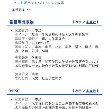
外部サイトへのリンクを表示
全件表示 >>
書籍等出版物
【 表示 ／
非表示
】
記述言語：
日本語
タイトル：
教育・学習過程の検証と大学教育改革
出版者・発行元：
東北大学出版会
出版年月：
2011年03月
著者：
関内、串本、山田、小方、鳥居、溝上、藤墳、関
内、谷田、笹川、羽田
著書種別：
学術書
担当範囲：
第７章 関西学院大学総合教育研究室におけ
る各種調査ーその統合と教育改善活動への利用の可能性
ー
担当区分：
共著
専門分野：
人文・社会 / 教育学
MISC
【 表示 ／
非表示
】
記述言語：
日本語
タイトル：
大学移行における自己調整学習方略の変化と
大学適応との関連 ―面接調査を用いた探索的研究―