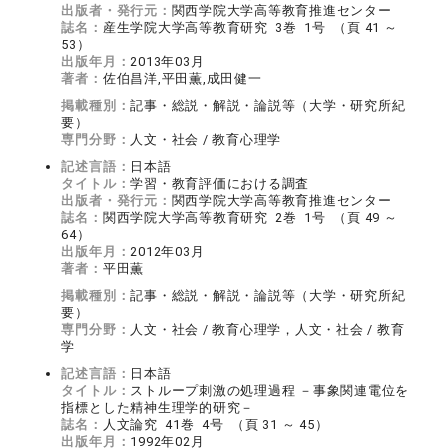
出版者・発行元：
関西学院大学高等教育推進センター
誌名：
産生学院大学高等教育研究 3巻 1号 （頁 41 ～
53）
出版年月：
2013年03月
著者：
佐伯昌洋,平田薫,成田健一
掲載種別：
記事・総説・解説・論説等（大学・研究所紀
要）
専門分野：
人文・社会 / 教育心理学
記述言語：
日本語
タイトル：
学習・教育評価における調査
出版者・発行元：
関西学院大学高等教育推進センター
誌名：
関西学院大学高等教育研究 2巻 1号 （頁 49 ～
64）
出版年月：
2012年03月
著者：
平田薫
掲載種別：
記事・総説・解説・論説等（大学・研究所紀
要）
専門分野：
人文・社会 / 教育心理学，人文・社会 / 教育
学
記述言語：
日本語
タイトル：
ストループ刺激の処理過程 －事象関連電位を
指標とした精神生理学的研究－
誌名：
人文論究 41巻 4号 （頁 31 ～ 45）
出版年月：
1992年02月