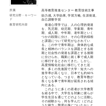
所属
高等教育推進センター 教育技術主事
研究分野・キーワー
効力感, 大学効果, 学習方略, 生涯発達,
ド
自己調整学習
教育研究内容
発達心理学では、人の心理的発達
を、乳児期、幼児期、学童期、青年
期、成人期、中年期、老年期といく
つかの段階に分け、その心理的様相
と課題について研究がなされてい
る。この中で青年期は、身体的な成
長と精神のバランスを課題とする前
期と社会性の発達を課題とする後期
に分けられ、職業に就く事で成人期
に移行するとされてきた。しかし、
高度情報化社会に移行してきた近
年、多くの先進国で大学・短大への
進学率が高くなり、日本でも約60％
となっている。つまり、教育年数が
長くなる事で青年期が延長される傾
向にある。
このように多くの若者が大学教育
を経る中で、大学生を対象に彼らが
学生生活を通じてどのように活動し
その経験から，何を学んだ（どのよ
うな能力・態度が身についたか）と