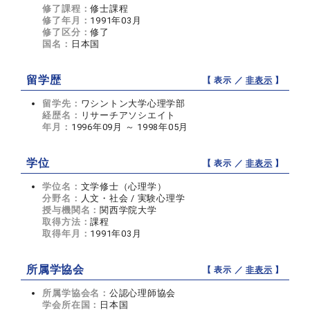
修了課程：
修士課程
修了年月：
1991年03月
修了区分：
修了
国名：
日本国
留学歴
【 表示 ／
非表示
】
留学先：
ワシントン大学心理学部
経歴名：
リサーチアソシエイト
年月：
1996年09月 ～ 1998年05月
学位
【 表示 ／
非表示
】
学位名：
文学修士（心理学）
分野名：
人文・社会 / 実験心理学
授与機関名：
関西学院大学
取得方法：
課程
取得年月：
1991年03月
所属学協会
【 表示 ／
非表示
】
所属学協会名：
公認心理師協会
学会所在国：
日本国