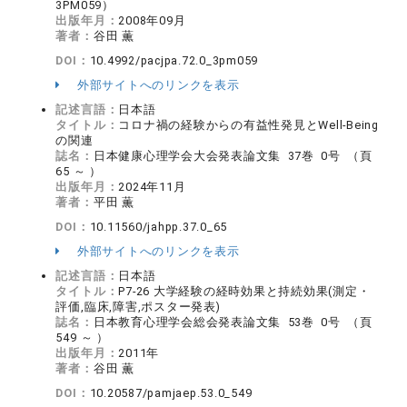
3PM059）
出版年月：
2008年09月
著者：
谷田 薫
DOI：
10.4992/pacjpa.72.0_3pm059
外部サイトへのリンクを表示
記述言語：
日本語
タイトル：
コロナ禍の経験からの有益性発見とWell-Being
の関連
誌名：
日本健康心理学会大会発表論文集 37巻 0号 （頁
65 ～ ）
出版年月：
2024年11月
著者：
平田 薫
DOI：
10.11560/jahpp.37.0_65
外部サイトへのリンクを表示
記述言語：
日本語
タイトル：
P7-26 大学経験の経時効果と持続効果(測定・
評価,臨床,障害,ポスター発表)
誌名：
日本教育心理学会総会発表論文集 53巻 0号 （頁
549 ～ ）
出版年月：
2011年
著者：
谷田 薫
DOI：
10.20587/pamjaep.53.0_549