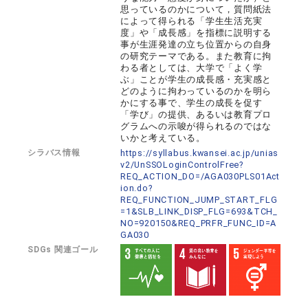
思っているのかについて，質問紙法
によって得られる「学生生活充実
度」や「成長感」を指標に説明する
事が生涯発達の立ち位置からの自身
の研究テーマである。また教育に拘
わる者としては、大学で「よく学
ぶ」ことが学生の成長感・充実感と
どのように拘わっているのかを明ら
かにする事で、学生の成長を促す
「学び」の提供、あるいは教育プロ
グラムへの示唆が得られるのではな
いかと考えている。
シラバス情報
https://syllabus.kwansei.ac.jp/unias
v2/UnSSOLoginControlFree?
REQ_ACTION_DO=/AGA030PLS01Act
ion.do?
REQ_FUNCTION_JUMP_START_FLG
=1&SLB_LINK_DISP_FLG=693&TCH_
NO=920150&REQ_PRFR_FUNC_ID=A
GA030
SDGs 関連ゴール