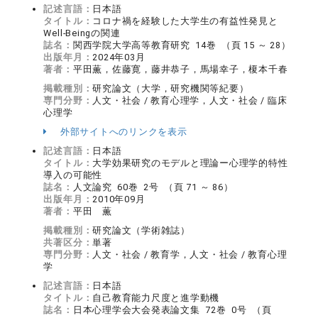
記述言語：
日本語
タイトル：
コロナ禍を経験した大学生の有益性発見と
Well-Beingの関連
誌名：
関西学院大学高等教育研究 14巻 （頁 15 ～ 28）
出版年月：
2024年03月
著者：
平田薫，佐藤寛，藤井恭子，馬場幸子，榎本千春
掲載種別：
研究論文（大学，研究機関等紀要）
専門分野：
人文・社会 / 教育心理学，人文・社会 / 臨床
心理学
外部サイトへのリンクを表示
記述言語：
日本語
タイトル：
大学効果研究のモデルと理論ー心理学的特性
導入の可能性
誌名：
人文論究 60巻 2号 （頁 71 ～ 86）
出版年月：
2010年09月
著者：
平田 薫
掲載種別：
研究論文（学術雑誌）
共著区分：
単著
専門分野：
人文・社会 / 教育学，人文・社会 / 教育心理
学
記述言語：
日本語
タイトル：
自己教育能力尺度と進学動機
誌名：
日本心理学会大会発表論文集 72巻 0号 （頁